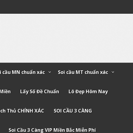
i cầu MN chuẩn xác
Soi cầu MT chuẩn xác
 Miền
Lấy Số Đề Chuẩn
Lô Đẹp Hôm Nay
 Bạch Thủ CHÍNH XÁC
SOI CẦU 3 CÀNG
Soi Cầu 3 Càng VIP Miền Bắc Miễn Phí