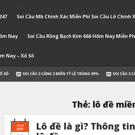
247
Soi Cầu Mb Chính Xác Miễn Phí Soi Cầu Lô Chính 
Hôm Nay
Soi Cầu Rồng Bạch Kim 666 Hôm Nay Miễn Ph
m Nay – Xổ Số
 3 CÀNG 3 MIỀN TỶ LỆ TRÚNG 99%
SOI CẦU 3 CÀNG VIP MIỀN BẮC 
Thẻ:
lô đề miề
Lô đề là gì? Thông ti
Th12
2021