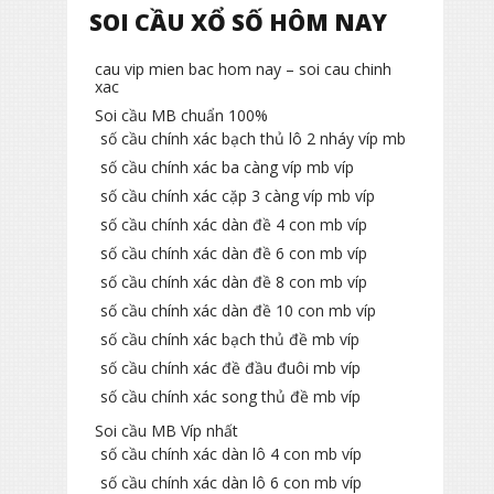
SOI CẦU XỔ SỐ HÔM NAY
cau vip mien bac hom nay – soi cau chinh
xac
Soi cầu MB chuẩn 100%
số cầu chính xác bạch thủ lô 2 nháy víp mb
số cầu chính xác ba càng víp mb víp
số cầu chính xác cặp 3 càng víp mb víp
số cầu chính xác dàn đề 4 con mb víp
số cầu chính xác dàn đề 6 con mb víp
số cầu chính xác dàn đề 8 con mb víp
số cầu chính xác dàn đề 10 con mb víp
số cầu chính xác bạch thủ đề mb víp
số cầu chính xác đề đầu đuôi mb víp
số cầu chính xác song thủ đề mb víp
Soi cầu MB Víp nhất
số cầu chính xác dàn lô 4 con mb víp
số cầu chính xác dàn lô 6 con mb víp