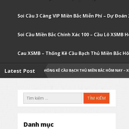
Soi Cầu 3 Càng VIP Miền Bắc Miễn Phí – Dự Đoán 
Soi Cầu Miền Bắc Chính Xác 100 – Cầu Lô XSMB 
Cau XSMB – Thống Kê Cầu Bạch Thủ Miền Bắc Hô
Latest Post
B – THỐNG KÊ CẦU BẠCH THỦ MIỀN BẮC HÔM NAY – XỔ SỐ
SOI CẦU
Tìm
kiếm
cho:
Danh mục