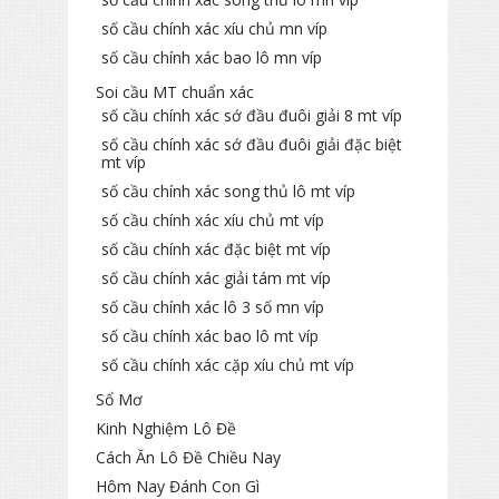
số cầu chính xác xíu chủ mn víp
số cầu chính xác bao lô mn víp
Soi cầu MT chuẩn xác
số cầu chính xác sớ đầu đuôi giải 8 mt víp
số cầu chính xác sớ đầu đuôi giải đặc biệt
mt víp
số cầu chính xác song thủ lô mt víp
số cầu chính xác xíu chủ mt víp
số cầu chính xác đặc biệt mt víp
số cầu chính xác giải tám mt víp
số cầu chính xác lô 3 số mn víp
số cầu chính xác bao lô mt víp
số cầu chính xác cặp xíu chủ mt víp
Sổ Mơ
Kinh Nghiệm Lô Đề
Cách Ăn Lô Đề Chiều Nay
Hôm Nay Đánh Con Gì