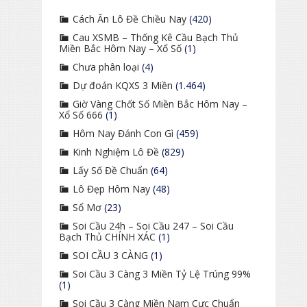
Cách Ăn Lô Đề Chiều Nay
(420)
Cau XSMB – Thống Kê Cầu Bạch Thủ
Miền Bắc Hôm Nay – Xổ Số
(1)
Chưa phân loại
(4)
Dự đoán KQXS 3 Miền
(1.464)
Giờ Vàng Chốt Số Miền Bắc Hôm Nay –
Xổ Số 666
(1)
Hôm Nay Đánh Con Gì
(459)
Kinh Nghiệm Lô Đề
(829)
Lấy Số Đề Chuẩn
(64)
Lô Đẹp Hôm Nay
(48)
Sổ Mơ
(23)
Soi Cầu 24h – Soi Cầu 247 – Soi Cầu
Bạch Thủ CHÍNH XÁC
(1)
SOI CẦU 3 CÀNG
(1)
Soi Cầu 3 Càng 3 Miền Tỷ Lệ Trúng 99%
(1)
Soi Cầu 3 Càng Miền Nam Cực Chuẩn