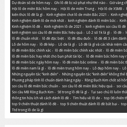
,
,
Dự đoán số de hôm nay
Ghi lô đề bị xử phạt như thế nào
Giờ vàng c
,
,
,
Hội lô de miền Bắc hôm nay
Hội lô de miền Trung
Hội lô de XSMB
,
,
kiến thức lô đề là gì
Kinh nghiệm chơi lô de miền Bắc 2021
Kinh nghi
,
,
Kinh nghiệm đánh lô de mới nhất
kinh nghiệm đánh lô miền bắc
Kinh
,
,
Kinh nghiệm lô đề
Kinh nghiệm lô de 2021
kinh nghiệm soi cầu lô đề
,
,
,
kinh nghiệm soi cầu lô đề miền Bắc hiệu quả
Lô 2 số 1k là gì
lô đề
,
,
,
lô đề chuẩn nhất
lô đề đặc biệt
lô đề đầu đuôi
lô đề đít 3 câm đánh
,
,
,
Lô de hôm nay
lô đề kép
Lô de là gì
Lô đề là gì và các khái niệm cầ
,
,
lô đề miền Bắc chính xác
lô đề miền bắc chính xác nhất
lô đề miền b
,
lô đề miền bắc hay nhất cho bạn phát tài lộc
lô đề miền bắc hôm nay r
,
,
lô đề miền bắc ngày hôm nay
lô đề miền bắc online
lô đề miền bắc 
,
,
,
lô đề miền nam là gì
lô đề miền trung hôm nay
Lô đẹp hôm nay
Lô 
,
Những nguyên tắc “kinh điển”
Những nguyên tắc “kinh điển” không thể
,
Phương pháp tính lô chuẩn đánh hàng ngày
Rồng Bạch Kim chốt số hô
,
,
soi cầu lô đề miền bắc chuẩn
soi cầu lô đề miền Bắc hiệu quả
soi cầ
,
,
Soi cầu MB Rồng Bạch Kim
Stl trong lô đề là gì
Tại sao chủ lô luôn th
,
,
thông tin hữu ích về cách đánh lô đề
Tìm hiểu về lô de
top 06 chiến t
,
,
top 9 chiến thuật đánh lô đề
top 9 chiến thuật đánh lô đề bất bại
top
Ttd trong lô de là gì