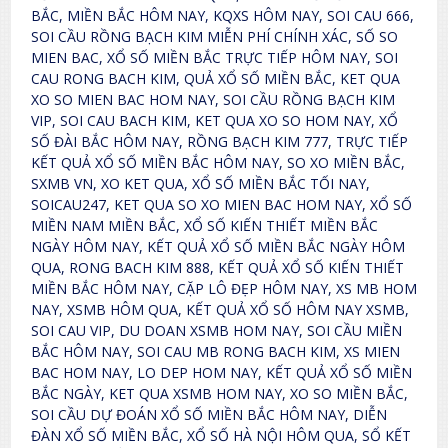
BẮC, MIỀN BẮC HÔM NAY, KQXS HÔM NAY, SOI CAU 666,
SOI CẦU RỒNG BẠCH KIM MIỄN PHÍ CHÍNH XÁC, SỐ SO
MIEN BAC, XỔ SỐ MIỀN BẮC TRỰC TIẾP HÔM NAY, SOI
CAU RONG BACH KIM, QUẢ XỔ SỐ MIỀN BẮC, KET QUA
XO SO MIEN BAC HOM NAY, SOI CẦU RỒNG BẠCH KIM
VIP, SOI CAU BACH KIM, KET QUA XO SO HOM NAY, XỔ
SỐ ĐÀI BẮC HÔM NAY, RỒNG BẠCH KIM 777, TRỰC TIẾP
KẾT QUẢ XỔ SỐ MIỀN BẮC HÔM NAY, SO XO MIỀN BẮC,
SXMB VN, XO KET QUA, XỔ SỐ MIỀN BẮC TỐI NAY,
SOICAU247, KET QUA SO XO MIEN BAC HOM NAY, XỔ SỐ
MIỀN NAM MIỀN BẮC, XỔ SỐ KIẾN THIẾT MIỀN BẮC
NGÀY HÔM NAY, KẾT QUẢ XỔ SỐ MIỀN BẮC NGÀY HÔM
QUA, RONG BACH KIM 888, KẾT QUẢ XỔ SỐ KIẾN THIẾT
MIỀN BẮC HÔM NAY, CẶP LÔ ĐẸP HÔM NAY, XS MB HOM
NAY, XSMB HÔM QUA, KẾT QUẢ XỔ SỐ HÔM NAY XSMB,
SOI CAU VIP, DU DOAN XSMB HOM NAY, SOI CẦU MIỀN
BẮC HÔM NAY, SOI CAU MB RONG BACH KIM, XS MIEN
BAC HOM NAY, LO DEP HOM NAY, KẾT QUẢ XỔ SỐ MIỀN
BẮC NGÀY, KET QUA XSMB HOM NAY, XO SO MIỀN BẮC,
SOI CẦU DỰ ĐOÁN XỔ SỐ MIỀN BẮC HÔM NAY, DIỄN
ĐÀN XỔ SỐ MIỀN BẮC, XỔ SỐ HÀ NỘI HÔM QUA, SỔ KẾT