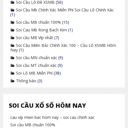
Soi Cầu Lô Đề XSMB
(56)
Soi Cầu Mb Chính Xác Miễn Phí Soi Cầu Lô Chính Xác
(1)
Soi cầu MB chuẩn 100%
(15)
Soi Cau Mb Rong Bach Kim
(1)
Soi cầu MB Víp nhất
(7)
Soi Cầu Miền Bắc Chính Xác 100 – Cầu Lô XSMB Hôm
Nay
(1)
Soi cầu MN chuẩn xác
(9)
Soi cầu MT chuẩn xác
(9)
Soi Lô MB Miễn Phí
(38)
Thông báo
(3)
SOI CẦU XỔ SỐ HÔM NAY
cau vip mien bac hom nay – soi cau chinh xac
Soi cầu MB chuẩn 100%