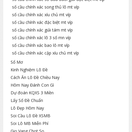
số cầu chính xác song thủ lô mt víp
số cầu chính xác xíu chủ mt víp
số cầu chính xác đặc biệt mt víp
số cầu chính xác giải tám mt víp
số cầu chính xác lô 3 số mn víp
số cầu chính xác bao lô mt víp
số cầu chính xác cặp xíu chủ mt víp
Sổ Mơ
Kinh Nghiệm Lô Đề
Cách Ăn Lô Đề Chiều Nay
Hôm Nay Đánh Con Gì
Dự đoán KQXS 3 Miền
Lấy Số Đề Chuẩn
Lô Đẹp Hôm Nay
Soi Cầu Lô Đề XSMB
Soi Lô MB Miễn Phí
Gio Vang Chot So