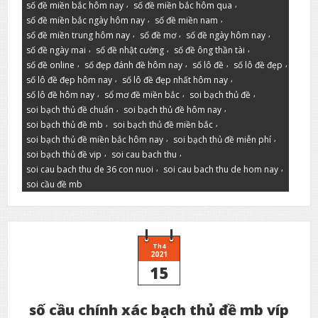
,
,
số đề miền bắc hôm nay
số đề miền bắc hôm qua
,
,
số đề miền bắc ngày hôm nay
số đề miền nam
,
,
,
số đề miền trung hôm nay
số đề mơ
số đề ngày hôm nay
,
,
,
số đề ngày mai
số đề nhật cường
số đề ông thần tài
,
,
,
,
số đề online
số đẹp đánh đề hôm nay
số lô đề
số lô đề đẹp
,
,
số lô đề đẹp hôm nay
số lô đề đẹp nhất hôm nay
,
,
,
số lô đề hôm nay
sổ mơ đề miền bắc
soi bạch thủ đề
,
,
soi bạch thủ đề chuẩn
soi bạch thủ đề hôm nay
,
,
soi bạch thủ đề mb
soi bạch thủ đề miền bắc
,
,
soi bạch thủ đề miền bắc hôm nay
soi bạch thủ đề miễn phí
,
,
soi bạch thủ đề vip
soi cau bach thu
,
,
soi cau bach thu de 36 con nuoi
soi cau bach thu de hom nay
soi cầu đề mb
Th4
2021
15
số cầu chính xác bạch thủ đề mb víp