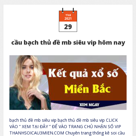
Th8
2021
29
cầu bạch thủ đề mb siêu vip hôm nay
bạch thủ đề mb siêu vip bạch thủ đề mb siêu vip CLICK
VÀO ” XEM TẠI ĐÂY ” ĐỂ VÀO TRANG CHỦ NHẬN SỐ VIP
THANHSOICAU3MIEN.COM Chuyên trang thống kê soi cầu