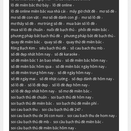
,
,
lô đề miền bắc thứ bảy
lô đê online
,
,
,
lô đề online miền bắc vua nhà cái
mấy giờ chốt đề
mơ số đề
,
,
,
mơ số đề con vật
mơ số đề đánh con gì
mơ số lô đề
,
,
,
mơ thấy số đề
mơ trúng số đề
mua bán số lô đề
,
,
,
mua số lô đề chuẩn
nuôi đề bạch thủ
phôi đề miền bắc
,
,
phương pháp bắt bạch thủ đề
phương pháp bắt đề bạch thủ
,
,
,
quay đề miền bắc
quay số đề
quay thử đề miền bắc
,
,
,
Rồng Bạch Kim
siêu bạch thủ đề
sô cau bach thu mb
,
,
số đề đẹp nhất hôm nay
số đề karaoke
,
,
số đề miền bắc 1 ăn bao nhiêu
số đề miền bắc hôm nay
,
,
số đề miền bắc hôm qua
số đề miền bắc ngày hôm nay
,
,
số đề miền trung hôm nay
số đề ngày hôm nay
,
,
,
số đề ngày mai
số đề nhật cường
số đẹp đánh đề hôm nay
,
,
,
số lô đề
số lô đề đẹp
số lô đề đẹp hôm nay
,
,
số lô đề đẹp nhất hôm nay
sổ mơ đề miền bắc
,
,
soi bạch thủ đề chuẩn
soi bạch thủ đề hôm nay
,
,
soi bạch thủ đề miền bắc
soi bạch thủ đề miễn phí
,
,
soi cau bach thu
soi cầu bạch thủ đề 247
,
,
soi cau bach thu de 36 con nuoi
soi cau bach thu de hom nay
,
,
soi cầu bạch thủ đề mb
soi cầu bạch thủ đề miền bắc
,
soi cầu bạch thủ đề miền bắc hôm nay