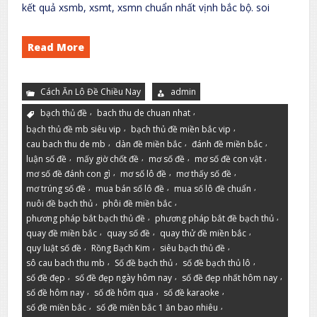
kết quả xsmb, xsmt, xsmn chuẩn nhất vịnh bắc bộ. soi
Read More
Cách Ăn Lô Đề Chiều Nay
admin
,
,
bạch thủ đề
bach thu de chuan nhat
,
,
bạch thủ đề mb siêu vip
bạch thủ đề miền bắc vip
,
,
,
cau bach thu de mb
dàn đề miền bắc
đánh đề miền bắc
,
,
,
,
luận số đề
mấy giờ chốt đề
mơ số đề
mơ số đề con vật
,
,
,
mơ số đề đánh con gì
mơ số lô đề
mơ thấy số đề
,
,
,
mơ trúng số đề
mua bán số lô đề
mua số lô đề chuẩn
,
,
nuôi đề bạch thủ
phôi đề miền bắc
,
,
phương pháp bắt bạch thủ đề
phương pháp bắt đề bạch thủ
,
,
,
quay đề miền bắc
quay số đề
quay thử đề miền bắc
,
,
,
quy luật số đề
Rồng Bạch Kim
siêu bạch thủ đề
,
,
,
sô cau bach thu mb
Số đề bạch thủ
số đề bạch thủ lô
,
,
,
số đề đẹp
số đề đẹp ngày hôm nay
số đề đẹp nhất hôm nay
,
,
,
số đề hôm nay
số đề hôm qua
số đề karaoke
,
,
số đề miền bắc
số đề miền bắc 1 ăn bao nhiêu