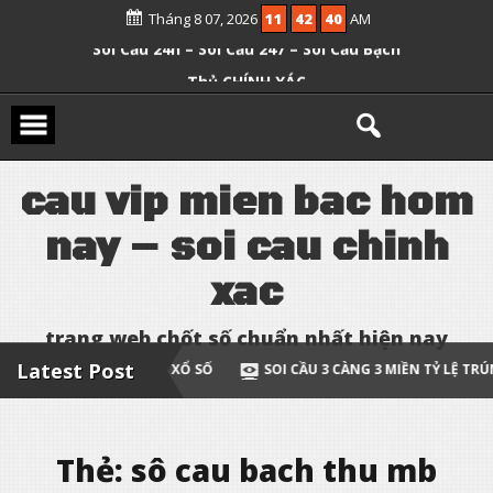
Skip
Soi Cầu 3 Càng Miền Nam Cực Chuẩn
Tháng 8 07, 2026
11
42
41
AM
to
Miễn Phí Hôm Nay 100%
content
Soi Cầu 24h – Soi Cầu 247 – Soi Cầu Bạch
Thủ CHÍNH XÁC
Soi Cau Mb Rong Bach Kim
Giờ Vàng Chốt Số Miền Bắc Hôm Nay –
c
a
u
v
i
p
m
i
e
n
b
a
c
h
o
m
Xổ Số 666
n
a
y
–
s
o
i
c
a
u
c
h
i
n
h
x
a
c
t
r
a
n
g
w
e
b
c
h
ố
t
s
ố
c
h
u
ẩ
n
n
h
ấ
t
h
i
ệ
n
n
a
y
Latest Post
AY – XỔ SỐ
SOI CẦU 3 CÀNG 3 MIỀN TỶ LỆ TRÚNG 99%
SOI CẦ
Thẻ:
sô cau bach thu mb