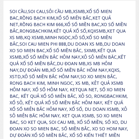
SOI CẦU,SOI CAU,SÔI CẦU MB,XSMB,XỔ SỐ MIEN
BAC,RỒNG BẠCH KIM,XỔ SỐ MIÊN BẮC,KET QUẢ
NET,RỒNG BẠCH KIM 666,XỔ SỐ MIỀN BAC,XO SỐ MIỀN
BẮC,RONGBẠCHKIM,KẾT QUẢ XỔ SỐ,KQXSMB,KET QUA
XS MB,KQ XSMB,MINH NGỌC,XÔ SỐ,XỔ SO MIỀN
BẮC,SOI CAU MIEN PHI 888,DU DOAN XS MB,DU DOAN
XO SO MIEN BAC,XỔ SỐ MIỀN BẮC, SXMB,KẾT QUA
XSMB,XỔ SỐ MIÊN BẮC HÔM NAY,XÔ SÔ MIÊN BĂC,KẾT
QUẢ XỔ SỐ MIỀN BẮC,DU ĐOAN MB,XS MB HÔM
NAY,DỰ ĐOÁN MB,XỔ SỐ MIỀN BẮC HÔM NAY,KQXS,
XSTD,XÔ SỐ MIỀN BẮC HÔM NAY,SO XO MIEN BẮC,
RONG BACH KIM, MINH NGOC, XS MB, KÊT QUẢ XSMB
HÔM NAY, XỔ SỐ HÔM NAY, KETQUA NET, SỐ XO MIEN
BAC, KẾT QUẢ XỔ SỐ MIÊN BẮC, XÔ SO, RONGBACHKIM,
XỔ SÔ, KẾT QUẢ XỔ SỐ MIỀN BẮC HÔM NAY, KẾT QUẢ
XỔ SỐ MIÊN BẮC HÔM NAY, XỔ SỐ, DU DOAN XSMB, XÔ
SÔ MIÊN BĂC HÔM NAY, KET QUA XSMB, SO XO MIEN
BAC, SO KET QUA, SOI CAU MB, XỔ SỐ MIỀN, SỐ XO, DU
ĐOAN XO SO MIEN BAC, SỐ MIỀN BẮC, XO SO HOM NAY,
DỰ ĐOÁN XỔ SỐ MIỀN BẮC, XỔ SỐ KIẾN THIẾT MIỀN