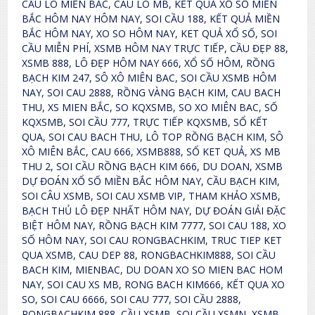
CẦU LÔ MIỀN BẮC, CAU LO MB, KẾT QUẢ XỔ SỐ MIỀN
BẮC HÔM NAY HÔM NAY, SOI CẦU 188, KẾT QUẢ MIỀN
BẮC HÔM NAY, XO SO HÔM NAY, KET QUẢ XỔ SỐ, SOI
CẦU MIỄN PHÍ, XSMB HÔM NAY TRỰC TIẾP, CẦU ĐẸP 88,
XSMB 888, LÔ ĐẸP HÔM NAY 666, XỔ SỐ HÔM, RỒNG
BẠCH KIM 247, SÔ XÔ MIÊN BAC, SOI CẦU XSMB HÔM
NAY, SOI CAU 2888, RỒNG VÀNG BẠCH KIM, CAU BACH
THU, XS MIEN BẮC, SO KQXSMB, SO XO MIÊN BAC, SỐ
KQXSMB, SOI CẦU 777, TRỰC TIẾP KQXSMB, SỔ KẾT
QUA, SOI CAU BACH THU, LÔ TOP RỒNG BẠCH KIM, SÔ
XÔ MIÊN BẮC, CAU 666, XSMB888, SỔ KET QUẢ, XS MB
THU 2, SOI CẦU RỒNG BẠCH KIM 666, DU DOAN, XSMB
DỰ ĐOÁN XỔ SỐ MIỀN BẮC HÔM NAY, CẦU BẠCH KIM,
SOI CÂU XSMB, SOI CAU XSMB VIP, THAM KHẢO XSMB,
BẠCH THỦ LÔ ĐẸP NHẤT HÔM NAY, DỰ ĐOÁN GIẢI ĐẶC
BIỆT HÔM NAY, RỒNG BẠCH KIM 7777, SOI CAU 188, XO
SỐ HÔM NAY, SOI CAU RONGBACHKIM, TRUC TIEP KET
QUA XSMB, CAU DEP 88, RONGBACHKIM888, SOI CẦU
BACH KIM, MIENBAC, DU DOAN XO SO MIEN BAC HOM
NAY, SOI CAU XS MB, RONG BACH KIM666, KẾT QUA XO
SO, SOI CAU 6666, SOI CAU 777, SOI CẦU 2888,
RONGBACHKIM 888, CẦU XSMB, SOI CẦU XSMN, XSMB