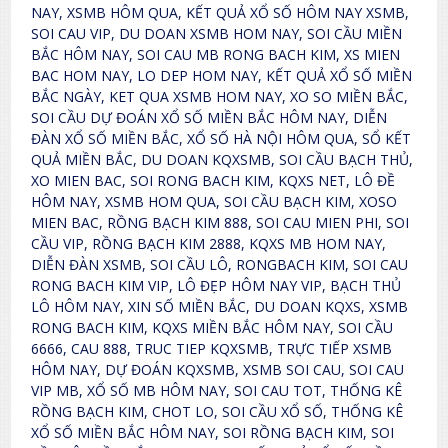
NAY, XSMB HÔM QUA, KẾT QUẢ XỔ SỐ HÔM NAY XSMB,
SOI CAU VIP, DU DOAN XSMB HOM NAY, SOI CẦU MIỀN
BẮC HÔM NAY, SOI CAU MB RONG BACH KIM, XS MIEN
BAC HOM NAY, LO DEP HOM NAY, KẾT QUẢ XỔ SỐ MIỀN
BẮC NGÀY, KET QUA XSMB HOM NAY, XO SO MIỀN BẮC,
SOI CẦU DỰ ĐOÁN XỔ SỐ MIỀN BẮC HÔM NAY, DIỄN
ĐÀN XỔ SỐ MIỀN BẮC, XỔ SỐ HÀ NỘI HÔM QUA, SỔ KẾT
QUẢ MIỀN BẮC, DU DOAN KQXSMB, SOI CẦU BẠCH THỦ,
XO MIEN BAC, SOI RONG BACH KIM, KQXS NET, LÔ ĐỀ
HÔM NAY, XSMB HOM QUA, SOI CẦU BẠCH KIM, XOSO
MIEN BAC, RỒNG BẠCH KIM 888, SOI CAU MIEN PHI, SOI
CẦU VIP, RỒNG BẠCH KIM 2888, KQXS MB HOM NAY,
DIỄN ĐÀN XSMB, SOI CẦU LÔ, RONGBACH KIM, SOI CAU
RONG BACH KIM VIP, LÔ ĐẸP HÔM NAY VIP, BẠCH THỦ
LÔ HÔM NAY, XIN SỐ MIỀN BẮC, DU DOAN KQXS, XSMB
RONG BACH KIM, KQXS MIỀN BẮC HÔM NAY, SOI CẦU
6666, CAU 888, TRUC TIEP KQXSMB, TRỰC TIẾP XSMB
HÔM NAY, DỰ ĐOÁN KQXSMB, XSMB SOI CAU, SOI CAU
VIP MB, XỔ SỐ MB HÔM NAY, SOI CAU TOT, THỐNG KÊ
RỒNG BẠCH KIM, CHOT LO, SOI CẦU XỔ SỐ, THỐNG KÊ
XỔ SỐ MIỀN BẮC HÔM NAY, SOI RỒNG BẠCH KIM, SOI