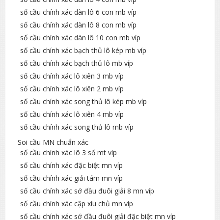
số cầu chính xác dàn lô 6 con mb víp
số cầu chính xác dàn lô 8 con mb víp
số cầu chính xác dàn lô 10 con mb víp
số cầu chính xác bạch thủ lô kép mb víp
số cầu chính xác bạch thủ lô mb víp
số cầu chính xác lô xiên 3 mb víp
số cầu chính xác lô xiên 2 mb víp
số cầu chính xác song thủ lô kép mb víp
số cầu chính xác lô xiên 4 mb víp
số cầu chính xác song thủ lô mb víp
Soi cầu MN chuẩn xác
số cầu chính xác lô 3 số mt víp
số cầu chính xác đặc biệt mn víp
số cầu chính xác giải tám mn víp
số cầu chính xác sớ đầu đuôi giải 8 mn víp
số cầu chính xác cặp xíu chủ mn víp
số cầu chính xác sớ đầu đuôi giải đặc biệt mn víp