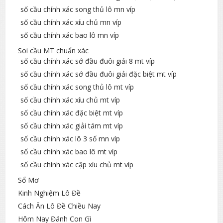
số cầu chính xác song thủ lô mn víp
số cầu chính xác xíu chủ mn víp
số cầu chính xác bao lô mn víp
Soi cầu MT chuẩn xác
số cầu chính xác sớ đầu đuôi giải 8 mt víp
số cầu chính xác sớ đầu đuôi giải đặc biệt mt víp
số cầu chính xác song thủ lô mt víp
số cầu chính xác xíu chủ mt víp
số cầu chính xác đặc biệt mt víp
số cầu chính xác giải tám mt víp
số cầu chính xác lô 3 số mn víp
số cầu chính xác bao lô mt víp
số cầu chính xác cặp xíu chủ mt víp
Sổ Mơ
Kinh Nghiệm Lô Đề
Cách Ăn Lô Đề Chiều Nay
Hôm Nay Đánh Con Gì