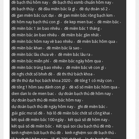
,
,
đề bạch thủ hôm nay
đề bạch thủ xsmb chuẩn hôm nay
,
,
,
đề bạch thủy
đề đầu miền bắc là gì
đề dự đoán số 2
,
,
đề gan miền bắc cực đại
đề gan miền bắc rồng bạch kim
,
,
,
đề hôm nay bạch thủ con gì
de kep mien bac
đề miền bắc
,
,
đề miền bắc 1 ăn bao nhiêu
đề miền bắc 1 tháng
,
,
đề miền bắc ăn bao nhiêu
đề miền bắc gần nhất
,
,
đề miền bắc hôm nay về bao nhiêu
đề miền bắc hôm qua
,
,
đề miền bắc khan
đề miền bắc là sao
,
,
đề miền bắc lâu chưa về
đề miền bắc lâu ra
,
,
đề miền bắc miễn phí
đề miền bắc ngày hôm qua
,
,
đề miền bắc trúng bao nhiêu
đề miền bắc về con gì
,
,
đề nghị chốt sổ bhxh đề
đề thi thử bách khoa
,
,
đề thi thử đại học bách khoa 2020
đề tổng 1 có mấy con
,
,
đề tổng 1 hôm sau đánh con gì
đề xổ số miền bắc hôm qua
,
,
dien dan lo de mien bac
dự đoán bạch thủ đề hôm nay
,
dự đoán bạch thủ đề miền bắc hôm nay
,
,
dự đoán bạch thủ đề ngày hôm nay
ghi đề miền bắc
,
,
giải giấc mơ số đề
hội lô đề miền bắc chốt số công khai
,
,
kết quả đề miền bắc 100 ngày
kết quả số đề hôm nay
,
,
kết quả số đề miền bắc
Kết quả soi cầu bạch thủ đề mb
,
,
kinh nghiệm bắt bạch thủ đề
kinh nghiệm soi đề bạch thủ
,
,
,