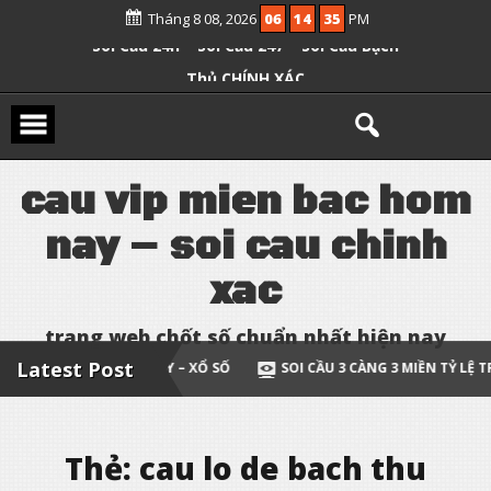
Skip
Tháng 8 08, 2026
06
14
36
PM
to
Miễn Phí Hôm Nay 100%
content
Soi Cầu 24h – Soi Cầu 247 – Soi Cầu Bạch
Thủ CHÍNH XÁC
Soi Cau Mb Rong Bach Kim
Giờ Vàng Chốt Số Miền Bắc Hôm Nay –
c
a
u
v
i
p
m
i
e
n
b
a
c
h
o
m
Xổ Số 666
n
a
y
–
s
o
i
c
a
u
c
h
i
n
h
x
a
c
t
r
a
n
g
w
e
b
c
h
ố
t
s
ố
c
h
u
ẩ
n
n
h
ấ
t
h
i
ệ
n
n
a
y
Latest Post
 HÔM NAY – XỔ SỐ
SOI CẦU 3 CÀNG 3 MIỀN TỶ LỆ TRÚNG 99%
Thẻ:
cau lo de bach thu