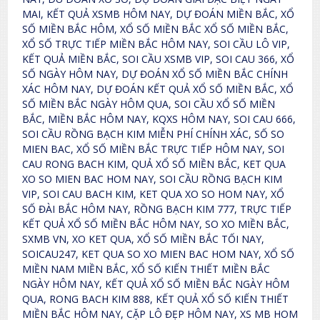
MAI, KẾT QUẢ XSMB HÔM NAY, DỰ ĐOÁN MIỀN BẮC, XỔ
SỐ MIỀN BẮC HÔM, XỔ SỐ MIỀN BẮC XỔ SỐ MIỀN BẮC,
XỔ SỐ TRỰC TIẾP MIỀN BẮC HÔM NAY, SOI CẦU LÔ VIP,
KẾT QUẢ MIỀN BẮC, SOI CẦU XSMB VIP, SOI CAU 366, XỔ
SỐ NGÀY HÔM NAY, DỰ ĐOÁN XỔ SỐ MIỀN BẮC CHÍNH
XÁC HÔM NAY, DỰ ĐOÁN KẾT QUẢ XỔ SỐ MIỀN BẮC, XỔ
SỐ MIỀN BẮC NGÀY HÔM QUA, SOI CẦU XỔ SỐ MIỀN
BẮC, MIỀN BẮC HÔM NAY, KQXS HÔM NAY, SOI CAU 666,
SOI CẦU RỒNG BẠCH KIM MIỄN PHÍ CHÍNH XÁC, SỐ SO
MIEN BAC, XỔ SỐ MIỀN BẮC TRỰC TIẾP HÔM NAY, SOI
CAU RONG BACH KIM, QUẢ XỔ SỐ MIỀN BẮC, KET QUA
XO SO MIEN BAC HOM NAY, SOI CẦU RỒNG BẠCH KIM
VIP, SOI CAU BACH KIM, KET QUA XO SO HOM NAY, XỔ
SỐ ĐÀI BẮC HÔM NAY, RỒNG BẠCH KIM 777, TRỰC TIẾP
KẾT QUẢ XỔ SỐ MIỀN BẮC HÔM NAY, SO XO MIỀN BẮC,
SXMB VN, XO KET QUA, XỔ SỐ MIỀN BẮC TỐI NAY,
SOICAU247, KET QUA SO XO MIEN BAC HOM NAY, XỔ SỐ
MIỀN NAM MIỀN BẮC, XỔ SỐ KIẾN THIẾT MIỀN BẮC
NGÀY HÔM NAY, KẾT QUẢ XỔ SỐ MIỀN BẮC NGÀY HÔM
QUA, RONG BACH KIM 888, KẾT QUẢ XỔ SỐ KIẾN THIẾT
MIỀN BẮC HÔM NAY, CẶP LÔ ĐẸP HÔM NAY, XS MB HOM