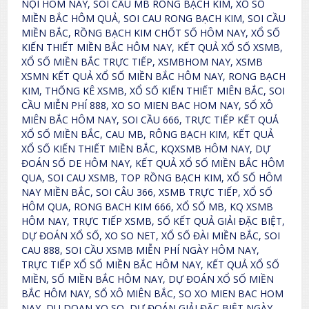
NỘI HÔM NAY, SOI CẦU MB RỒNG BẠCH KIM, XỔ SỐ
MIỀN BẮC HÔM QUẢ, SOI CAU RONG BẠCH KIM, SOI CẦU
MIỀN BẮC, RỒNG BẠCH KIM CHỐT SỐ HÔM NAY, XỔ SỐ
KIẾN THIẾT MIỀN BẮC HÔM NAY, KẾT QUẢ XỔ SỐ XSMB,
XỔ SỐ MIỀN BẮC TRỰC TIẾP, XSMBHOM NAY, XSMB
XSMN KẾT QUẢ XỔ SỐ MIỀN BẮC HÔM NAY, RONG BẠCH
KIM, THỐNG KÊ XSMB, XỔ SỐ KIẾN THIẾT MIÊN BẮC, SOI
CẦU MIỄN PHÍ 888, XO SO MIEN BAC HOM NAY, SỔ XÔ
MIÊN BẮC HÔM NAY, SOI CẦU 666, TRỰC TIẾP KẾT QUẢ
XỔ SỐ MIỀN BẮC, CAU MB, RÔNG BẠCH KIM, KẾT QUẢ
XỔ SỐ KIẾN THIẾT MIỀN BẮC, KQXSMB HÔM NAY, DỰ
ĐOÁN SỐ DE HÔM NAY, KẾT QUẢ XỔ SỐ MIỀN BẮC HÔM
QUA, SOI CAU XSMB, TOP RỒNG BẠCH KIM, XỔ SỐ HÔM
NAY MIỀN BẮC, SOI CÂU 366, XSMB TRỰC TIẾP, XỔ SỐ
HÔM QUA, RONG BACH KIM 666, XỔ SỐ MB, KQ XSMB
HÔM NAY, TRỰC TIẾP XSMB, SỐ KẾT QUẢ GIẢI ĐẶC BIỆT,
DỰ ĐOÁN XỔ SỐ, XO SO NET, XỔ SỐ ĐÀI MIỀN BẮC, SOI
CAU 888, SOI CẦU XSMB MIỄN PHÍ NGÀY HÔM NAY,
TRỰC TIẾP XỔ SỐ MIỀN BẮC HÔM NAY, KẾT QUẢ XỔ SỐ
MIỀN, SỐ MIỀN BẮC HÔM NAY, DỰ ĐOÁN XỔ SỐ MIỀN
BẮC HÔM NAY, SỔ XÔ MIÊN BẮC, SO XO MIEN BAC HOM
NAY, DU DOAN XO SO, DỰ ĐOÁN GIẢI ĐẶC BIỆT NGÀY