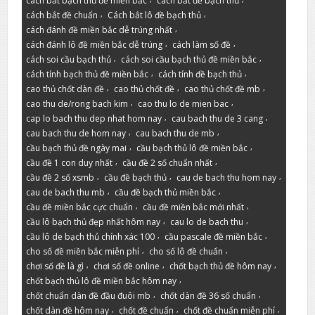
cách bắt bạch thủ đề miền bắc
cách bắt đề bạch thủ
,
,
cách bắt đề chuẩn
Cách bắt lô đề bạch thủ
,
cách đánh đề miền bắc dễ trúng nhất
,
,
cách đánh lô đề miền bắc dễ trúng
cách làm số đề
,
,
cách soi cầu bạch thủ
cách soi cầu bạch thủ đề miền bắc
,
,
cách tính bạch thủ đề miền bắc
cách tính đề bạch thủ
,
,
,
cao thủ chốt dàn đề
cao thủ chốt đề
cao thủ chốt đề mb
,
,
cao thu de/rong bach kim
cao thu lo de mien bac
,
,
cap lo bach thu dep nhat hom nay
cau bach thu de 3 cang
,
,
cau bach thu de hom nay
cau bach thu de mb
,
,
cầu bạch thủ đề ngày mai
cầu bạch thủ lô đề miền bắc
,
,
cầu đề 1 con duy nhất
cầu đề 2 số chuẩn nhất
,
,
,
cầu đề 2 số xsmb
cầu đề bạch thủ
cau de bach thu hom nay
,
,
cau de bach thu mb
cầu đề bạch thủ miền bắc
,
,
cầu đề miền bắc cực chuẩn
cầu đề miền bắc mới nhất
,
,
cầu lô bạch thủ đẹp nhất hôm nay
cau lo de bach thu
,
,
cầu lô de bạch thủ chính xác 100
cầu pascale đề miền bắc
,
,
cho số đề miền bắc miễn phí
cho số lô đề chuẩn
,
,
,
chơi số đề là gì
chơi số đề online
chốt bạch thủ đề hôm nay
,
chốt bạch thủ lô đề miền bắc hôm nay
,
,
chốt chuẩn dàn đề đầu đuôi mb
chốt dàn đề 36 số chuẩn
,
,
,
chốt dàn đề hôm nay
chốt đề chuẩn
chốt đề chuẩn miễn phí