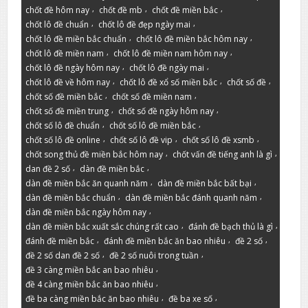
,
,
,
chốt đề hôm nay
chốt đề mb
chốt đề miền bắc
,
,
chốt lô đề chuẩn
chốt lô đề đẹp ngày mai
,
,
chốt lô đề miền bắc chuẩn
chốt lô đề miền bắc hôm nay
,
,
chốt lô đề miền nam
chốt lô đề miền nam hôm nay
,
,
chốt lô đề ngày hôm nay
chốt lô đề ngày mai
,
,
,
chốt lô đề về hôm nay
chốt lô đề xổ số miền bắc
chốt số đề
,
,
chốt số đề miền bắc
chốt số đề miền nam
,
,
chốt số đề miền trung
chốt số đề ngày hôm nay
,
,
chốt số lô đề chuẩn
chốt số lô đề miền bắc
,
,
,
chốt số lô đề online
chốt số lô đề vip
chốt số lô đề xsmb
,
,
chốt song thủ đề miền bắc hôm nay
chốt vấn đề tiếng anh là gì
,
,
dan đề 2 số
dàn đề miền bắc
,
,
dàn đề miền bắc ăn quanh năm
dàn đề miền bắc bất bại
,
,
dàn đề miền bắc chuẩn
dàn đề miền bắc đánh quanh năm
,
dàn đề miền bắc ngày hôm nay
,
,
dàn đề miền bắc xuất sắc chúng rất cao
đánh đề bạch thủ là gì
,
,
,
đánh đề miền bắc
đánh đề miền bắc ăn bao nhiêu
đề 2 số
,
,
đề 2 số dan đề 2 số
đề 2 số nuôi trong tuần
,
đề 3 càng miền bắc an bao nhiêu
,
đề 4 càng miền bắc ăn bao nhiêu
,
,
đề ba càng miền bắc ăn bao nhiêu
đề ba xe số