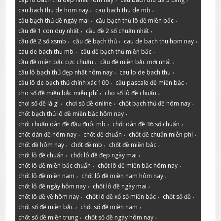
,
,
cau bach thu de hom nay
cau bach thu de mb
,
,
cầu bạch thủ đề ngày mai
cầu bạch thủ lô đề miền bắc
,
,
cầu đề 1 con duy nhất
cầu đề 2 số chuẩn nhất
,
,
,
cầu đề 2 số xsmb
cầu đề bạch thủ
cau de bach thu hom nay
,
,
cau de bach thu mb
cầu đề bạch thủ miền bắc
,
,
cầu đề miền bắc cực chuẩn
cầu đề miền bắc mới nhất
,
,
cầu lô bạch thủ đẹp nhất hôm nay
cau lo de bach thu
,
,
cầu lô de bạch thủ chính xác 100
cầu pascale đề miền bắc
,
,
cho số đề miền bắc miễn phí
cho số lô đề chuẩn
,
,
,
chơi số đề là gì
chơi số đề online
chốt bạch thủ đề hôm nay
,
chốt bạch thủ lô đề miền bắc hôm nay
,
,
chốt chuẩn dàn đề đầu đuôi mb
chốt dàn đề 36 số chuẩn
,
,
,
chốt dàn đề hôm nay
chốt đề chuẩn
chốt đề chuẩn miễn phí
,
,
,
chốt đề hôm nay
chốt đề mb
chốt đề miền bắc
,
,
chốt lô đề chuẩn
chốt lô đề đẹp ngày mai
,
,
chốt lô đề miền bắc chuẩn
chốt lô đề miền bắc hôm nay
,
,
chốt lô đề miền nam
chốt lô đề miền nam hôm nay
,
,
chốt lô đề ngày hôm nay
chốt lô đề ngày mai
,
,
,
chốt lô đề về hôm nay
chốt lô đề xổ số miền bắc
chốt số đề
,
,
chốt số đề miền bắc
chốt số đề miền nam
,
,
chốt số đề miền trung
chốt số đề ngày hôm nay