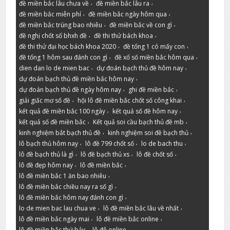
,
,
đề miền bắc lâu chưa về
đề miền bắc lâu ra
,
,
đề miền bắc miễn phí
đề miền bắc ngày hôm qua
,
,
đề miền bắc trúng bao nhiêu
đề miền bắc về con gì
,
,
đề nghị chốt sổ bhxh đề
đề thi thử bách khoa
,
,
đề thi thử đại học bách khoa 2020
đề tổng 1 có mấy con
,
,
đề tổng 1 hôm sau đánh con gì
đề xổ số miền bắc hôm qua
,
,
dien dan lo de mien bac
dự đoán bạch thủ đề hôm nay
,
dự đoán bạch thủ đề miền bắc hôm nay
,
,
dự đoán bạch thủ đề ngày hôm nay
ghi đề miền bắc
,
,
giải giấc mơ số đề
hội lô đề miền bắc chốt số công khai
,
,
kết quả đề miền bắc 100 ngày
kết quả số đề hôm nay
,
,
kết quả số đề miền bắc
Kết quả soi cầu bạch thủ đề mb
,
,
kinh nghiệm bắt bạch thủ đề
kinh nghiệm soi đề bạch thủ
,
,
,
lô bạch thủ hôm nay
lô đề 799 chốt số
lo de bach thu
,
,
,
lô đề bạch thủ là gì
lô đề bạch thủ xs
lô đề chốt số
,
,
lô đề đẹp hôm nay
lô đề miền bắc
,
lô đề miền bắc 1 ăn bao nhiêu
,
lô đề miền bắc chiều nay ra số gì
,
lô đề miền bắc hôm nay đánh con gì
,
,
lo de mien bac lau chua ve
lô đề miền bắc lâu về nhất
,
,
lô đề miền bắc ngày mai
lô đề miền bắc online
,
,
lô đề miền bắc thứ bảy
lô đê online