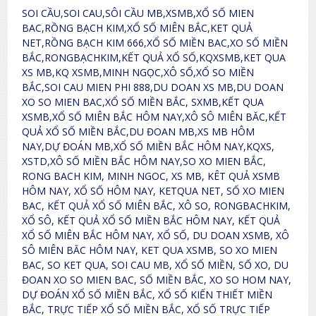
SOI CẦU,SOI CAU,SÔI CẦU MB,XSMB,XỔ SỐ MIEN
BAC,RỒNG BẠCH KIM,XỔ SỐ MIÊN BẮC,KET QUẢ
NET,RỒNG BẠCH KIM 666,XỔ SỐ MIỀN BAC,XO SỐ MIỀN
BẮC,RONGBẠCHKIM,KẾT QUẢ XỔ SỐ,KQXSMB,KET QUA
XS MB,KQ XSMB,MINH NGỌC,XÔ SỐ,XỔ SO MIỀN
BẮC,SOI CAU MIEN PHI 888,DU DOAN XS MB,DU DOAN
XO SO MIEN BAC,XỔ SỐ MIỀN BẮC, SXMB,KẾT QUA
XSMB,XỔ SỐ MIÊN BẮC HÔM NAY,XÔ SÔ MIÊN BĂC,KẾT
QUẢ XỔ SỐ MIỀN BẮC,DU ĐOAN MB,XS MB HÔM
NAY,DỰ ĐOÁN MB,XỔ SỐ MIỀN BẮC HÔM NAY,KQXS,
XSTD,XÔ SỐ MIỀN BẮC HÔM NAY,SO XO MIEN BẮC,
RONG BACH KIM, MINH NGOC, XS MB, KÊT QUẢ XSMB
HÔM NAY, XỔ SỐ HÔM NAY, KETQUA NET, SỐ XO MIEN
BAC, KẾT QUẢ XỔ SỐ MIÊN BẮC, XÔ SO, RONGBACHKIM,
XỔ SÔ, KẾT QUẢ XỔ SỐ MIỀN BẮC HÔM NAY, KẾT QUẢ
XỔ SỐ MIÊN BẮC HÔM NAY, XỔ SỐ, DU DOAN XSMB, XÔ
SÔ MIÊN BĂC HÔM NAY, KET QUA XSMB, SO XO MIEN
BAC, SO KET QUA, SOI CAU MB, XỔ SỐ MIỀN, SỐ XO, DU
ĐOAN XO SO MIEN BAC, SỐ MIỀN BẮC, XO SO HOM NAY,
DỰ ĐOÁN XỔ SỐ MIỀN BẮC, XỔ SỐ KIẾN THIẾT MIỀN
BẮC, TRỰC TIẾP XỔ SỐ MIỀN BẮC, XỔ SỐ TRỰC TIẾP