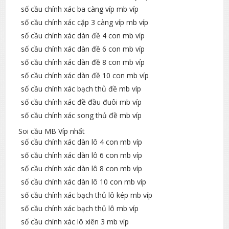
số cầu chính xác ba càng víp mb víp
số cầu chính xác cặp 3 càng víp mb víp
số cầu chính xác dàn đề 4 con mb víp
số cầu chính xác dàn đề 6 con mb víp
số cầu chính xác dàn đề 8 con mb víp
số cầu chính xác dàn đề 10 con mb víp
số cầu chính xác bạch thủ đề mb víp
số cầu chính xác đề đầu đuôi mb víp
số cầu chính xác song thủ đề mb víp
Soi cầu MB Víp nhất
số cầu chính xác dàn lô 4 con mb víp
số cầu chính xác dàn lô 6 con mb víp
số cầu chính xác dàn lô 8 con mb víp
số cầu chính xác dàn lô 10 con mb víp
số cầu chính xác bạch thủ lô kép mb víp
số cầu chính xác bạch thủ lô mb víp
số cầu chính xác lô xiên 3 mb víp