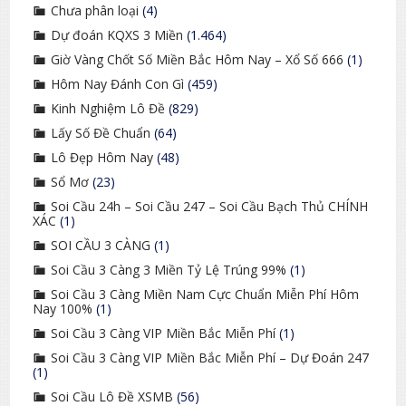
Chưa phân loại
(4)
Dự đoán KQXS 3 Miền
(1.464)
Giờ Vàng Chốt Số Miền Bắc Hôm Nay – Xổ Số 666
(1)
Hôm Nay Đánh Con Gì
(459)
Kinh Nghiệm Lô Đề
(829)
Lấy Số Đề Chuẩn
(64)
Lô Đẹp Hôm Nay
(48)
Sổ Mơ
(23)
Soi Cầu 24h – Soi Cầu 247 – Soi Cầu Bạch Thủ CHÍNH
XÁC
(1)
SOI CẦU 3 CÀNG
(1)
Soi Cầu 3 Càng 3 Miền Tỷ Lệ Trúng 99%
(1)
Soi Cầu 3 Càng Miền Nam Cực Chuẩn Miễn Phí Hôm
Nay 100%
(1)
Soi Cầu 3 Càng VIP Miền Bắc Miễn Phí
(1)
Soi Cầu 3 Càng VIP Miền Bắc Miễn Phí – Dự Đoán 247
(1)
Soi Cầu Lô Đề XSMB
(56)