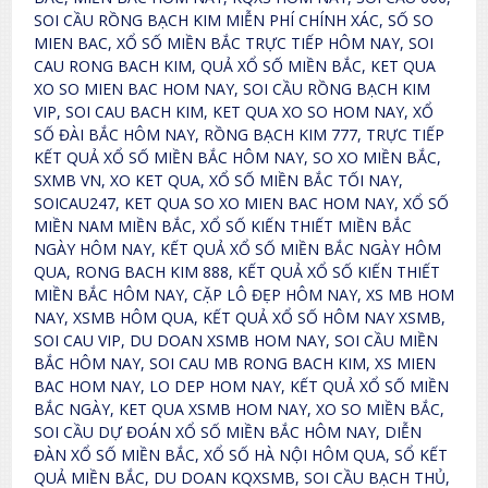
SOI CẦU RỒNG BẠCH KIM MIỄN PHÍ CHÍNH XÁC, SỐ SO
MIEN BAC, XỔ SỐ MIỀN BẮC TRỰC TIẾP HÔM NAY, SOI
CAU RONG BACH KIM, QUẢ XỔ SỐ MIỀN BẮC, KET QUA
XO SO MIEN BAC HOM NAY, SOI CẦU RỒNG BẠCH KIM
VIP, SOI CAU BACH KIM, KET QUA XO SO HOM NAY, XỔ
SỐ ĐÀI BẮC HÔM NAY, RỒNG BẠCH KIM 777, TRỰC TIẾP
KẾT QUẢ XỔ SỐ MIỀN BẮC HÔM NAY, SO XO MIỀN BẮC,
SXMB VN, XO KET QUA, XỔ SỐ MIỀN BẮC TỐI NAY,
SOICAU247, KET QUA SO XO MIEN BAC HOM NAY, XỔ SỐ
MIỀN NAM MIỀN BẮC, XỔ SỐ KIẾN THIẾT MIỀN BẮC
NGÀY HÔM NAY, KẾT QUẢ XỔ SỐ MIỀN BẮC NGÀY HÔM
QUA, RONG BACH KIM 888, KẾT QUẢ XỔ SỐ KIẾN THIẾT
MIỀN BẮC HÔM NAY, CẶP LÔ ĐẸP HÔM NAY, XS MB HOM
NAY, XSMB HÔM QUA, KẾT QUẢ XỔ SỐ HÔM NAY XSMB,
SOI CAU VIP, DU DOAN XSMB HOM NAY, SOI CẦU MIỀN
BẮC HÔM NAY, SOI CAU MB RONG BACH KIM, XS MIEN
BAC HOM NAY, LO DEP HOM NAY, KẾT QUẢ XỔ SỐ MIỀN
BẮC NGÀY, KET QUA XSMB HOM NAY, XO SO MIỀN BẮC,
SOI CẦU DỰ ĐOÁN XỔ SỐ MIỀN BẮC HÔM NAY, DIỄN
ĐÀN XỔ SỐ MIỀN BẮC, XỔ SỐ HÀ NỘI HÔM QUA, SỔ KẾT
QUẢ MIỀN BẮC, DU DOAN KQXSMB, SOI CẦU BẠCH THỦ,