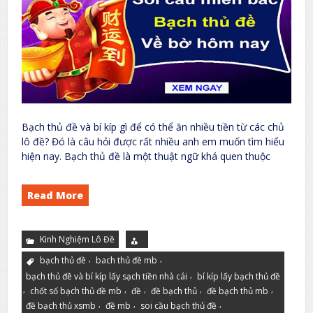
Bạch thủ đề và bí kíp gì để có thể ăn nhiều tiền từ các chủ
lô đề? Đó là câu hỏi được rất nhiều anh em muốn tìm hiểu
hiện nay. Bạch thủ đề là một thuật ngữ khá quen thuộc
Read More
Kinh Nghiệm Lô Đề
,
,
bạch thủ đề
bach thủ đề mb
,
bạch thủ đề và bí kíp lấy sạch tiền nhà cái
bí kíp lấy bạch thủ đề
,
,
,
,
,
chốt số bạch thủ đề mb
đề
đề bạch thủ
đề bạch thủ mb
,
,
,
đề bạch thủ xsmb
đề mb
soi cầu bạch thủ đề