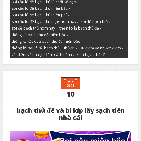
,
soi cầu lô đề bạch thủ lô chốt số đẹp
,
soi cầu lô đề bạch thủ miền bắc
,
soi cầu lô đề bạch thủ miễn phí
,
,
soi cầu lô đề bạch thủ ngày hôm nay
soi đề bạch thủ
,
,
soi đề bạch thủ hôm nay
thế nào là bạch thủ đề
,
thống kê bạch thủ đề miền bắc
,
thống kê kết quả bạch thủ đề miền bắc
,
,
,
thông kê soi lô đề bạch thủ
thủ đề
Ưu điểm và nhược điểm
,
Ưu điểm và nhược điểm cách đánh
xem bạch thủ đề
Th5
2021
10
bạch thủ đề và bí kíp lấy sạch tiền
nhà cái