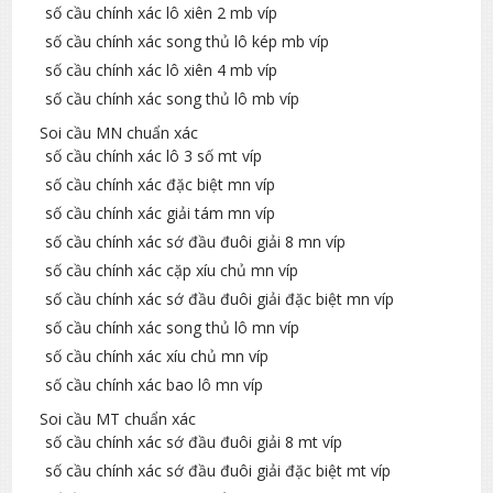
số cầu chính xác lô xiên 2 mb víp
số cầu chính xác song thủ lô kép mb víp
số cầu chính xác lô xiên 4 mb víp
số cầu chính xác song thủ lô mb víp
Soi cầu MN chuẩn xác
số cầu chính xác lô 3 số mt víp
số cầu chính xác đặc biệt mn víp
số cầu chính xác giải tám mn víp
số cầu chính xác sớ đầu đuôi giải 8 mn víp
số cầu chính xác cặp xíu chủ mn víp
số cầu chính xác sớ đầu đuôi giải đặc biệt mn víp
số cầu chính xác song thủ lô mn víp
số cầu chính xác xíu chủ mn víp
số cầu chính xác bao lô mn víp
Soi cầu MT chuẩn xác
số cầu chính xác sớ đầu đuôi giải 8 mt víp
số cầu chính xác sớ đầu đuôi giải đặc biệt mt víp