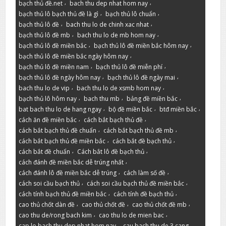
,
,
bạch thủ đề.net
bach thu dep nhat hom nay
,
,
bạch thủ lô bạch thủ đề là gì
bạch thủ lô chuẩn
,
,
bạch thủ lô đề
bach thu lo de chinh xac nhat
,
,
bạch thủ lô đề mb
bach thu lo de mb hom nay
,
,
bạch thủ lô đề miền bắc
bạch thủ lô đề miền bắc hôm nay
,
bạch thủ lô đề miền bắc ngày hôm nay
,
,
bạch thủ lô đề miền nam
bạch thủ lô đề miễn phí
,
,
bạch thủ lô đề ngày hôm nay
bạch thủ lô đề ngày mai
,
,
bach thu lo de vip
bach thu lo de xsmb hom nay
,
,
,
bạch thủ lô hôm nay
bach thu mb
bảng đề miền bắc
,
,
,
bat bach thu lo de hang ngay
bộ đề miền bắc
btđ miền bắc
,
,
cách ăn đề miền bắc
cách bắt bạch thủ đề
,
,
cách bắt bạch thủ đề chuẩn
cách bắt bạch thủ đề mb
,
,
cách bắt bạch thủ đề miền bắc
cách bắt đề bạch thủ
,
,
cách bắt đề chuẩn
Cách bắt lô đề bạch thủ
,
cách đánh đề miền bắc dễ trúng nhất
,
,
cách đánh lô đề miền bắc dễ trúng
cách làm số đề
,
,
cách soi cầu bạch thủ
cách soi cầu bạch thủ đề miền bắc
,
,
cách tính bạch thủ đề miền bắc
cách tính đề bạch thủ
,
,
,
cao thủ chốt dàn đề
cao thủ chốt đề
cao thủ chốt đề mb
,
,
cao thu de/rong bach kim
cao thu lo de mien bac
,
,
cap lo bach thu dep nhat hom nay
cau bach thu de 3 cang