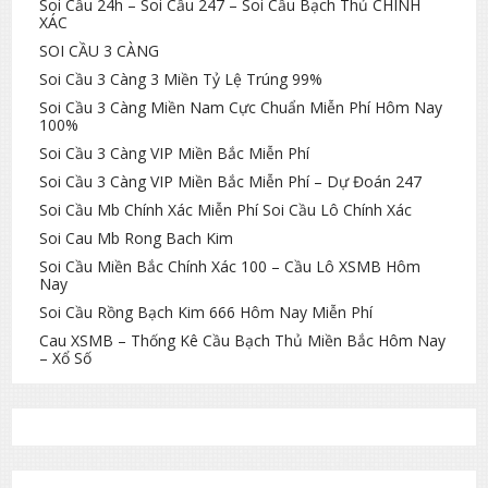
Soi Cầu 24h – Soi Cầu 247 – Soi Cầu Bạch Thủ CHÍNH
XÁC
SOI CẦU 3 CÀNG
Soi Cầu 3 Càng 3 Miền Tỷ Lệ Trúng 99%
Soi Cầu 3 Càng Miền Nam Cực Chuẩn Miễn Phí Hôm Nay
100%
Soi Cầu 3 Càng VIP Miền Bắc Miễn Phí
Soi Cầu 3 Càng VIP Miền Bắc Miễn Phí – Dự Đoán 247
Soi Cầu Mb Chính Xác Miễn Phí Soi Cầu Lô Chính Xác
Soi Cau Mb Rong Bach Kim
Soi Cầu Miền Bắc Chính Xác 100 – Cầu Lô XSMB Hôm
Nay
Soi Cầu Rồng Bạch Kim 666 Hôm Nay Miễn Phí
Cau XSMB – Thống Kê Cầu Bạch Thủ Miền Bắc Hôm Nay
– Xổ Số