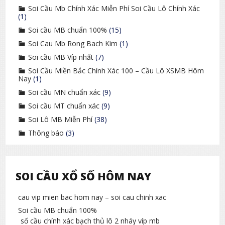
Soi Cầu Mb Chính Xác Miễn Phí Soi Cầu Lô Chính Xác
(1)
Soi cầu MB chuẩn 100%
(15)
Soi Cau Mb Rong Bach Kim
(1)
Soi cầu MB Víp nhất
(7)
Soi Cầu Miền Bắc Chính Xác 100 – Cầu Lô XSMB Hôm
Nay
(1)
Soi cầu MN chuẩn xác
(9)
Soi cầu MT chuẩn xác
(9)
Soi Lô MB Miễn Phí
(38)
Thông báo
(3)
SOI CẦU XỔ SỐ HÔM NAY
cau vip mien bac hom nay – soi cau chinh xac
Soi cầu MB chuẩn 100%
số cầu chính xác bạch thủ lô 2 nháy víp mb