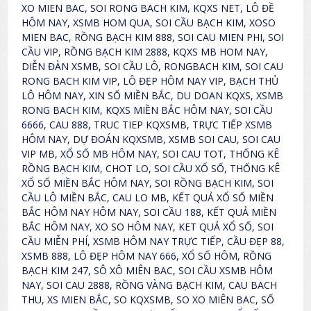
XO MIEN BAC, SOI RONG BACH KIM, KQXS NET, LÔ ĐỀ
HÔM NAY, XSMB HOM QUA, SOI CẦU BẠCH KIM, XOSO
MIEN BAC, RỒNG BẠCH KIM 888, SOI CAU MIEN PHI, SOI
CẦU VIP, RỒNG BẠCH KIM 2888, KQXS MB HOM NAY,
DIỄN ĐÀN XSMB, SOI CẦU LÔ, RONGBACH KIM, SOI CAU
RONG BACH KIM VIP, LÔ ĐẸP HÔM NAY VIP, BẠCH THỦ
LÔ HÔM NAY, XIN SỐ MIỀN BẮC, DU DOAN KQXS, XSMB
RONG BACH KIM, KQXS MIỀN BẮC HÔM NAY, SOI CẦU
6666, CAU 888, TRUC TIEP KQXSMB, TRỰC TIẾP XSMB
HÔM NAY, DỰ ĐOÁN KQXSMB, XSMB SOI CAU, SOI CAU
VIP MB, XỔ SỐ MB HÔM NAY, SOI CAU TOT, THỐNG KÊ
RỒNG BẠCH KIM, CHOT LO, SOI CẦU XỔ SỐ, THỐNG KÊ
XỔ SỐ MIỀN BẮC HÔM NAY, SOI RỒNG BẠCH KIM, SOI
CẦU LÔ MIỀN BẮC, CAU LO MB, KẾT QUẢ XỔ SỐ MIỀN
BẮC HÔM NAY HÔM NAY, SOI CẦU 188, KẾT QUẢ MIỀN
BẮC HÔM NAY, XO SO HÔM NAY, KET QUẢ XỔ SỐ, SOI
CẦU MIỄN PHÍ, XSMB HÔM NAY TRỰC TIẾP, CẦU ĐẸP 88,
XSMB 888, LÔ ĐẸP HÔM NAY 666, XỔ SỐ HÔM, RỒNG
BẠCH KIM 247, SÔ XÔ MIÊN BAC, SOI CẦU XSMB HÔM
NAY, SOI CAU 2888, RỒNG VÀNG BẠCH KIM, CAU BACH
THU, XS MIEN BẮC, SO KQXSMB, SO XO MIÊN BAC, SỐ