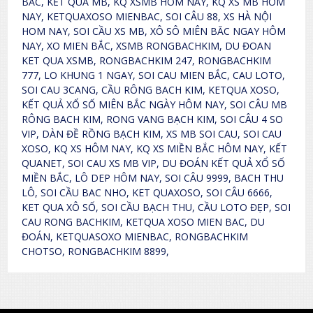
BẮC, KẾT QUA MB, KQ XSMB HOM NAY, KQ XS MB HOM
NAY, KETQUAXOSO MIENBAC, SOI CÂU 88, XS HÀ NỘI
HOM NAY, SOI CẦU XS MB, XÔ SÔ MIÊN BĂC NGAY HÔM
NAY, XO MIEN BẮC, XSMB RONGBACHKIM, DU ĐOAN
KET QUA XSMB, RONGBACHKIM 247, RONGBACHKIM
777, LO KHUNG 1 NGAY, SOI CAU MIEN BẮC, CAU LOTO,
SOI CAU 3CANG, CẦU RÔNG BACH KIM, KETQUA XOSO,
KẾT QUẢ XỔ SỐ MIÊN BẮC NGÀY HÔM NAY, SOI CÂU MB
RÔNG BACH KIM, RONG VANG BẠCH KIM, SOI CÂU 4 SO
VIP, DÀN ĐỀ RỒNG BẠCH KIM, XS MB SOI CAU, SOI CAU
XOSO, KQ XS HÔM NAY, KQ XS MIỀN BẮC HÔM NAY, KẾT
QUANET, SOI CAU XS MB VIP, DU ĐOÁN KẾT QUẢ XỔ SỐ
MIỀN BẮC, LÔ DEP HÔM NAY, SOI CÂU 9999, BACH THU
LÔ, SOI CẦU BAC NHO, KET QUAXOSO, SOI CÂU 6666,
KET QUA XÔ SỐ, SOI CẦU BẠCH THU, CẦU LOTO ĐẸP, SOI
CAU RONG BACHKIM, KETQUA XOSO MIEN BAC, DU
ĐOÁN, KETQUASOXO MIENBAC, RONGBACHKIM
CHOTSO, RONGBACHKIM 8899,