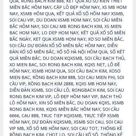
QUA, RONG BACH KIM 888, KẾT QUẢ XỔ SỐ KIẾN THIẾT
MIỀN BẮC HÔM NAY, CẶP LÔ ĐẸP HÔM NAY, XS MB HOM
NAY, XSMB HÔM QUA, KẾT QUẢ XỔ SỐ HÔM NAY XSMB,
SOI CAU VIP, DU DOAN XSMB HOM NAY, SOI CẦU MIỀN
BẮC HÔM NAY, SOI CAU MB RONG BACH KIM, XS MIEN
BAC HOM NAY, LO DEP HOM NAY, KẾT QUẢ XỔ SỐ MIỀN
BẮC NGÀY, KET QUA XSMB HOM NAY, XO SO MIỀN BẮC,
SOI CẦU DỰ ĐOÁN XỔ SỐ MIỀN BẮC HÔM NAY, DIỄN
ĐÀN XỔ SỐ MIỀN BẮC, XỔ SỐ HÀ NỘI HÔM QUA, SỔ KẾT
QUẢ MIỀN BẮC, DU DOAN KQXSMB, SOI CẦU BẠCH THỦ,
XO MIEN BAC, SOI RONG BACH KIM, KQXS NET, LÔ ĐỀ
HÔM NAY, XSMB HOM QUA, SOI CẦU BẠCH KIM, XOSO
MIEN BAC, RỒNG BẠCH KIM 888, SOI CAU MIEN PHI, SOI
CẦU VIP, RỒNG BẠCH KIM 2888, KQXS MB HOM NAY,
DIỄN ĐÀN XSMB, SOI CẦU LÔ, RONGBACH KIM, SOI CAU
RONG BACH KIM VIP, LÔ ĐẸP HÔM NAY VIP, BẠCH THỦ
LÔ HÔM NAY, XIN SỐ MIỀN BẮC, DU DOAN KQXS, XSMB
RONG BACH KIM, KQXS MIỀN BẮC HÔM NAY, SOI CẦU
6666, CAU 888, TRUC TIEP KQXSMB, TRỰC TIẾP XSMB
HÔM NAY, DỰ ĐOÁN KQXSMB, XSMB SOI CAU, SOI CAU
VIP MB, XỔ SỐ MB HÔM NAY, SOI CAU TOT, THỐNG KÊ
RỒNG BẠCH KIM, CHOT LO, SOI CẦU XỔ SỐ, THỐNG KÊ