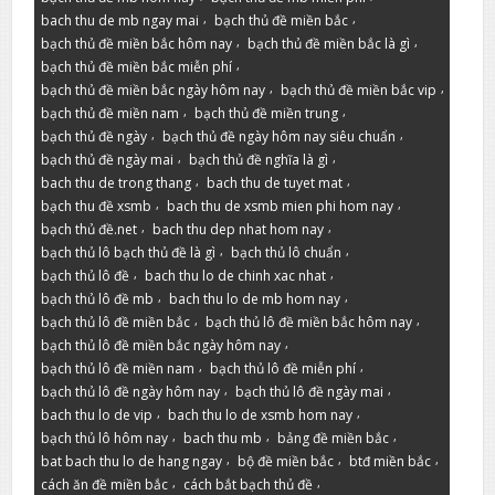
,
,
bach thu de mb ngay mai
bạch thủ đề miền bắc
,
,
bạch thủ đề miền bắc hôm nay
bạch thủ đề miền bắc là gì
,
bạch thủ đề miền bắc miễn phí
,
,
bạch thủ đề miền bắc ngày hôm nay
bạch thủ đề miền bắc vip
,
,
bạch thủ đề miền nam
bạch thủ đề miền trung
,
,
bạch thủ đề ngày
bạch thủ đề ngày hôm nay siêu chuẩn
,
,
bạch thủ đề ngày mai
bạch thủ đề nghĩa là gì
,
,
bach thu de trong thang
bach thu de tuyet mat
,
,
bạch thu đề xsmb
bach thu de xsmb mien phi hom nay
,
,
bạch thủ đề.net
bach thu dep nhat hom nay
,
,
bạch thủ lô bạch thủ đề là gì
bạch thủ lô chuẩn
,
,
bạch thủ lô đề
bach thu lo de chinh xac nhat
,
,
bạch thủ lô đề mb
bach thu lo de mb hom nay
,
,
bạch thủ lô đề miền bắc
bạch thủ lô đề miền bắc hôm nay
,
bạch thủ lô đề miền bắc ngày hôm nay
,
,
bạch thủ lô đề miền nam
bạch thủ lô đề miễn phí
,
,
bạch thủ lô đề ngày hôm nay
bạch thủ lô đề ngày mai
,
,
bach thu lo de vip
bach thu lo de xsmb hom nay
,
,
,
bạch thủ lô hôm nay
bach thu mb
bảng đề miền bắc
,
,
,
bat bach thu lo de hang ngay
bộ đề miền bắc
btđ miền bắc
,
,
cách ăn đề miền bắc
cách bắt bạch thủ đề