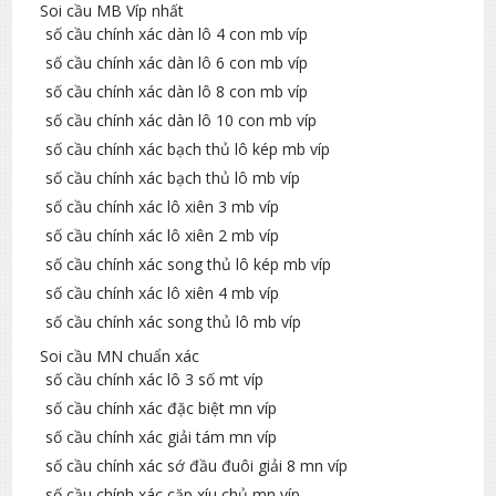
Soi cầu MB Víp nhất
số cầu chính xác dàn lô 4 con mb víp
số cầu chính xác dàn lô 6 con mb víp
số cầu chính xác dàn lô 8 con mb víp
số cầu chính xác dàn lô 10 con mb víp
số cầu chính xác bạch thủ lô kép mb víp
số cầu chính xác bạch thủ lô mb víp
số cầu chính xác lô xiên 3 mb víp
số cầu chính xác lô xiên 2 mb víp
số cầu chính xác song thủ lô kép mb víp
số cầu chính xác lô xiên 4 mb víp
số cầu chính xác song thủ lô mb víp
Soi cầu MN chuẩn xác
số cầu chính xác lô 3 số mt víp
số cầu chính xác đặc biệt mn víp
số cầu chính xác giải tám mn víp
số cầu chính xác sớ đầu đuôi giải 8 mn víp
số cầu chính xác cặp xíu chủ mn víp