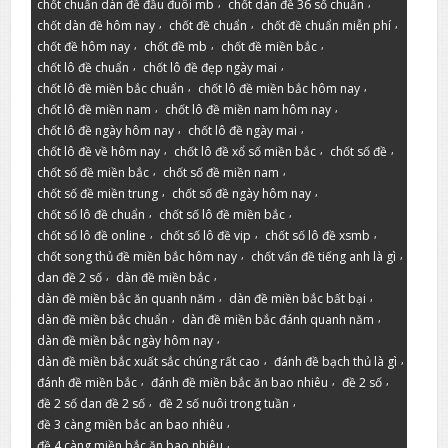
,
,
chốt chuẩn dàn đề đầu đuôi mb
chốt dàn đề 36 số chuẩn
,
,
,
chốt dàn đề hôm nay
chốt đề chuẩn
chốt đề chuẩn miễn phí
,
,
,
chốt đề hôm nay
chốt đề mb
chốt đề miền bắc
,
,
chốt lô đề chuẩn
chốt lô đề đẹp ngày mai
,
,
chốt lô đề miền bắc chuẩn
chốt lô đề miền bắc hôm nay
,
,
chốt lô đề miền nam
chốt lô đề miền nam hôm nay
,
,
chốt lô đề ngày hôm nay
chốt lô đề ngày mai
,
,
,
chốt lô đề về hôm nay
chốt lô đề xổ số miền bắc
chốt số đề
,
,
chốt số đề miền bắc
chốt số đề miền nam
,
,
chốt số đề miền trung
chốt số đề ngày hôm nay
,
,
chốt số lô đề chuẩn
chốt số lô đề miền bắc
,
,
,
chốt số lô đề online
chốt số lô đề vip
chốt số lô đề xsmb
,
,
chốt song thủ đề miền bắc hôm nay
chốt vấn đề tiếng anh là gì
,
,
dan đề 2 số
dàn đề miền bắc
,
,
dàn đề miền bắc ăn quanh năm
dàn đề miền bắc bất bại
,
,
dàn đề miền bắc chuẩn
dàn đề miền bắc đánh quanh năm
,
dàn đề miền bắc ngày hôm nay
,
,
dàn đề miền bắc xuất sắc chúng rất cao
đánh đề bạch thủ là gì
,
,
,
đánh đề miền bắc
đánh đề miền bắc ăn bao nhiêu
đề 2 số
,
,
đề 2 số dan đề 2 số
đề 2 số nuôi trong tuần
,
đề 3 càng miền bắc an bao nhiêu
,
đề 4 càng miền bắc ăn bao nhiêu