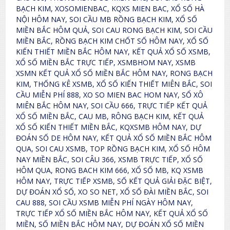
BẠCH KIM, XOSOMIENBAC, KQXS MIEN BAC, XỔ SỐ HÀ
NỘI HÔM NAY, SOI CẦU MB RỒNG BẠCH KIM, XỔ SỐ
MIỀN BẮC HÔM QUẢ, SOI CAU RONG BẠCH KIM, SOI CẦU
MIỀN BẮC, RỒNG BẠCH KIM CHỐT SỐ HÔM NAY, XỔ SỐ
KIẾN THIẾT MIỀN BẮC HÔM NAY, KẾT QUẢ XỔ SỐ XSMB,
XỔ SỐ MIỀN BẮC TRỰC TIẾP, XSMBHOM NAY, XSMB
XSMN KẾT QUẢ XỔ SỐ MIỀN BẮC HÔM NAY, RONG BẠCH
KIM, THỐNG KÊ XSMB, XỔ SỐ KIẾN THIẾT MIÊN BẮC, SOI
CẦU MIỄN PHÍ 888, XO SO MIEN BAC HOM NAY, SỔ XÔ
MIÊN BẮC HÔM NAY, SOI CẦU 666, TRỰC TIẾP KẾT QUẢ
XỔ SỐ MIỀN BẮC, CAU MB, RÔNG BẠCH KIM, KẾT QUẢ
XỔ SỐ KIẾN THIẾT MIỀN BẮC, KQXSMB HÔM NAY, DỰ
ĐOÁN SỐ DE HÔM NAY, KẾT QUẢ XỔ SỐ MIỀN BẮC HÔM
QUA, SOI CAU XSMB, TOP RỒNG BẠCH KIM, XỔ SỐ HÔM
NAY MIỀN BẮC, SOI CÂU 366, XSMB TRỰC TIẾP, XỔ SỐ
HÔM QUA, RONG BACH KIM 666, XỔ SỐ MB, KQ XSMB
HÔM NAY, TRỰC TIẾP XSMB, SỐ KẾT QUẢ GIẢI ĐẶC BIỆT,
DỰ ĐOÁN XỔ SỐ, XO SO NET, XỔ SỐ ĐÀI MIỀN BẮC, SOI
CAU 888, SOI CẦU XSMB MIỄN PHÍ NGÀY HÔM NAY,
TRỰC TIẾP XỔ SỐ MIỀN BẮC HÔM NAY, KẾT QUẢ XỔ SỐ
MIỀN, SỐ MIỀN BẮC HÔM NAY, DỰ ĐOÁN XỔ SỐ MIỀN