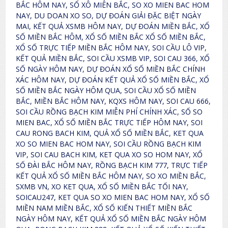
BẮC HÔM NAY, SỔ XÔ MIÊN BẮC, SO XO MIEN BAC HOM
NAY, DU DOAN XO SO, DỰ ĐOÁN GIẢI ĐẶC BIỆT NGÀY
MAI, KẾT QUẢ XSMB HÔM NAY, DỰ ĐOÁN MIỀN BẮC, XỔ
SỐ MIỀN BẮC HÔM, XỔ SỐ MIỀN BẮC XỔ SỐ MIỀN BẮC,
XỔ SỐ TRỰC TIẾP MIỀN BẮC HÔM NAY, SOI CẦU LÔ VIP,
KẾT QUẢ MIỀN BẮC, SOI CẦU XSMB VIP, SOI CAU 366, XỔ
SỐ NGÀY HÔM NAY, DỰ ĐOÁN XỔ SỐ MIỀN BẮC CHÍNH
XÁC HÔM NAY, DỰ ĐOÁN KẾT QUẢ XỔ SỐ MIỀN BẮC, XỔ
SỐ MIỀN BẮC NGÀY HÔM QUA, SOI CẦU XỔ SỐ MIỀN
BẮC, MIỀN BẮC HÔM NAY, KQXS HÔM NAY, SOI CAU 666,
SOI CẦU RỒNG BẠCH KIM MIỄN PHÍ CHÍNH XÁC, SỐ SO
MIEN BAC, XỔ SỐ MIỀN BẮC TRỰC TIẾP HÔM NAY, SOI
CAU RONG BACH KIM, QUẢ XỔ SỐ MIỀN BẮC, KET QUA
XO SO MIEN BAC HOM NAY, SOI CẦU RỒNG BẠCH KIM
VIP, SOI CAU BACH KIM, KET QUA XO SO HOM NAY, XỔ
SỐ ĐÀI BẮC HÔM NAY, RỒNG BẠCH KIM 777, TRỰC TIẾP
KẾT QUẢ XỔ SỐ MIỀN BẮC HÔM NAY, SO XO MIỀN BẮC,
SXMB VN, XO KET QUA, XỔ SỐ MIỀN BẮC TỐI NAY,
SOICAU247, KET QUA SO XO MIEN BAC HOM NAY, XỔ SỐ
MIỀN NAM MIỀN BẮC, XỔ SỐ KIẾN THIẾT MIỀN BẮC
NGÀY HÔM NAY, KẾT QUẢ XỔ SỐ MIỀN BẮC NGÀY HÔM