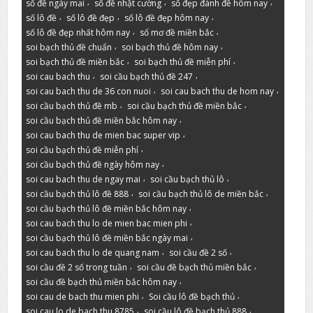
,
,
,
số đề ngày mai
số đề nhật cường
số đẹp đánh đề hôm nay
,
,
,
số lô đề
số lô đề đẹp
số lô đề đẹp hôm nay
,
,
số lô đề đẹp nhất hôm nay
sổ mơ đề miền bắc
,
,
soi bạch thủ đề chuẩn
soi bạch thủ đề hôm nay
,
,
soi bạch thủ đề miền bắc
soi bạch thủ đề miễn phí
,
,
soi cau bach thu
soi cầu bạch thủ đề 247
,
,
soi cau bach thu de 36 con nuoi
soi cau bach thu de hom nay
,
,
soi cầu bạch thủ đề mb
soi cầu bạch thủ đề miền bắc
,
soi cầu bạch thủ đề miền bắc hôm nay
,
soi cau bach thu de mien bac super vip
,
soi cầu bạch thủ đề miễn phí
,
soi cầu bạch thủ đề ngày hôm nay
,
,
soi cau bach thu de ngay mai
soi cầu bạch thủ lô
,
,
soi cầu bạch thủ lô đề 888
soi cầu bạch thủ lô de miền bắc
,
soi cầu bạch thủ lô đề miền bắc hôm nay
,
soi cau bach thu lo de mien bac mien phi
,
soi cầu bạch thủ lô đề miền bắc ngày mai
,
,
soi cau bach thu lo de quang nam
soi cầu đề 2 số
,
,
soi cầu đề 2 số trong tuần
soi cầu đề bạch thủ miền bắc
,
soi cầu đề bạch thủ miền bắc hôm nay
,
,
soi cau de bach thu mien phi
Soi cầu lô đề bạch thủ
,
,
soi cau lo de bach thu 8785
soi cầu lô đề bạch thủ 888