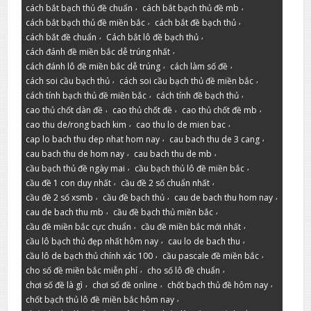
,
,
cách bắt bạch thủ đề chuẩn
cách bắt bạch thủ đề mb
,
,
cách bắt bạch thủ đề miền bắc
cách bắt đề bạch thủ
,
,
cách bắt đề chuẩn
Cách bắt lô đề bạch thủ
,
cách đánh đề miền bắc dễ trúng nhất
,
,
cách đánh lô đề miền bắc dễ trúng
cách làm số đề
,
,
cách soi cầu bạch thủ
cách soi cầu bạch thủ đề miền bắc
,
,
cách tính bạch thủ đề miền bắc
cách tính đề bạch thủ
,
,
,
cao thủ chốt dàn đề
cao thủ chốt đề
cao thủ chốt đề mb
,
,
cao thu de/rong bach kim
cao thu lo de mien bac
,
,
cap lo bach thu dep nhat hom nay
cau bach thu de 3 cang
,
,
cau bach thu de hom nay
cau bach thu de mb
,
,
cầu bạch thủ đề ngày mai
cầu bạch thủ lô đề miền bắc
,
,
cầu đề 1 con duy nhất
cầu đề 2 số chuẩn nhất
,
,
,
cầu đề 2 số xsmb
cầu đề bạch thủ
cau de bach thu hom nay
,
,
cau de bach thu mb
cầu đề bạch thủ miền bắc
,
,
cầu đề miền bắc cực chuẩn
cầu đề miền bắc mới nhất
,
,
cầu lô bạch thủ đẹp nhất hôm nay
cau lo de bach thu
,
,
cầu lô de bạch thủ chính xác 100
cầu pascale đề miền bắc
,
,
cho số đề miền bắc miễn phí
cho số lô đề chuẩn
,
,
,
chơi số đề là gì
chơi số đề online
chốt bạch thủ đề hôm nay
,
chốt bạch thủ lô đề miền bắc hôm nay