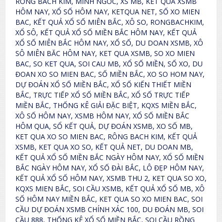
RONG BACH KIM, MINH NGOC, XS MB, KÊT QUẢ XSMB
HÔM NAY, XỔ SỐ HÔM NAY, KETQUA NET, SỐ XO MIEN
BAC, KẾT QUẢ XỔ SỐ MIÊN BẮC, XÔ SO, RONGBACHKIM,
XỔ SÔ, KẾT QUẢ XỔ SỐ MIỀN BẮC HÔM NAY, KẾT QUẢ
XỔ SỐ MIÊN BẮC HÔM NAY, XỔ SỐ, DU DOAN XSMB, XÔ
SÔ MIÊN BĂC HÔM NAY, KET QUA XSMB, SO XO MIEN
BAC, SO KET QUA, SOI CAU MB, XỔ SỐ MIỀN, SỐ XO, DU
ĐOAN XO SO MIEN BAC, SỐ MIỀN BẮC, XO SO HOM NAY,
DỰ ĐOÁN XỔ SỐ MIỀN BẮC, XỔ SỐ KIẾN THIẾT MIỀN
BẮC, TRỰC TIẾP XỔ SỐ MIỀN BẮC, XỔ SỐ TRỰC TIẾP
MIỀN BẮC, THỐNG KÊ GIẢI ĐẶC BIỆT, KQXS MIỀN BẮC,
XÔ SỐ HÔM NAY, XSMB HÔM NAY, XỔ SỐ MIỀN BẮC
HÔM QUA, SỔ KẾT QUẢ, DỰ ĐOÁN XSMB, XO SỐ MB,
KET QUA XO SO MIEN BAC, RÔNG BACH KIM, KẾT QUẢ
XSMB, KET QUA XO SO, KẾT QUẢ NET, DU DOAN MB,
KẾT QUẢ XỔ SỐ MIỀN BẮC NGÀY HÔM NAY, XỔ SỐ MIỀN
BẮC NGÀY HÔM NAY, XỔ SỐ ĐÀI BẮC, LÔ ĐẸP HÔM NAY,
KẾT QUẢ XỔ SỐ HÔM NAY, XSMB THU 2, KET QUA SO XO,
KQXS MIEN BẮC, SOI CẦU XSMB, KẾT QUẢ XỔ SỐ MB, XÔ
SỐ HÔM NAY MIỀN BẮC, KET QUA SO XO MIEN BAC, SOI
CẦU DỰ ĐOÁN XSMB CHÍNH XÁC 100, DU ĐOÁN MB, SOI
CẦU 888, THỐNG KÊ XỔ SỐ MIỀN BẮC, SOI CẦU RỒNG