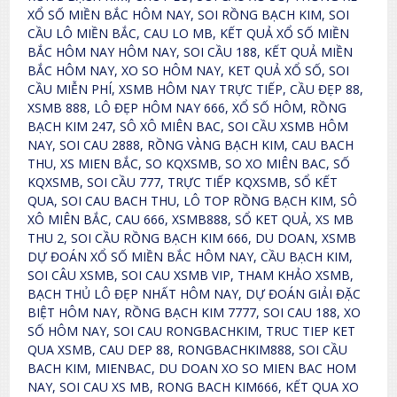
XỔ SỐ MIỀN BẮC HÔM NAY, SOI RỒNG BẠCH KIM, SOI
CẦU LÔ MIỀN BẮC, CAU LO MB, KẾT QUẢ XỔ SỐ MIỀN
BẮC HÔM NAY HÔM NAY, SOI CẦU 188, KẾT QUẢ MIỀN
BẮC HÔM NAY, XO SO HÔM NAY, KET QUẢ XỔ SỐ, SOI
CẦU MIỄN PHÍ, XSMB HÔM NAY TRỰC TIẾP, CẦU ĐẸP 88,
XSMB 888, LÔ ĐẸP HÔM NAY 666, XỔ SỐ HÔM, RỒNG
BẠCH KIM 247, SÔ XÔ MIÊN BAC, SOI CẦU XSMB HÔM
NAY, SOI CAU 2888, RỒNG VÀNG BẠCH KIM, CAU BACH
THU, XS MIEN BẮC, SO KQXSMB, SO XO MIÊN BAC, SỐ
KQXSMB, SOI CẦU 777, TRỰC TIẾP KQXSMB, SỔ KẾT
QUA, SOI CAU BACH THU, LÔ TOP RỒNG BẠCH KIM, SÔ
XÔ MIÊN BẮC, CAU 666, XSMB888, SỔ KET QUẢ, XS MB
THU 2, SOI CẦU RỒNG BẠCH KIM 666, DU DOAN, XSMB
DỰ ĐOÁN XỔ SỐ MIỀN BẮC HÔM NAY, CẦU BẠCH KIM,
SOI CÂU XSMB, SOI CAU XSMB VIP, THAM KHẢO XSMB,
BẠCH THỦ LÔ ĐẸP NHẤT HÔM NAY, DỰ ĐOÁN GIẢI ĐẶC
BIỆT HÔM NAY, RỒNG BẠCH KIM 7777, SOI CAU 188, XO
SỐ HÔM NAY, SOI CAU RONGBACHKIM, TRUC TIEP KET
QUA XSMB, CAU DEP 88, RONGBACHKIM888, SOI CẦU
BACH KIM, MIENBAC, DU DOAN XO SO MIEN BAC HOM
NAY, SOI CAU XS MB, RONG BACH KIM666, KẾT QUA XO