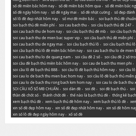
,
,
số đề miền bắc hôm nay
số đề miền bắc hôm qua
số đề miền bắc n
,
,
,
số đề ngày hôm nay
số đề ngày mai
số đề nhật cường
số đẹp đánh
,
,
số lô đề đẹp nhất hôm nay
sổ mơ đề miền bắc
soi bạch thủ đề chuẩ
,
,
,
soi bạch thủ đề miễn phí
soi cau bach thu
soi cầu bạch thủ đề 247
,
,
soi cau bach thu de hom nay
soi cầu bạch thủ đề mb
soi cầu bạch t
,
soi cau bach thu de mien bac super vip
soi cầu bạch thủ đề miễn phí
,
,
soi cau bach thu de ngay mai
soi cầu bạch thủ lô
soi cầu bạch thủ lô
,
soi cầu bạch thủ lô đề miền bắc hôm nay
soi cau bach thu lo de mien 
,
,
soi cau bach thu lo de quang nam
soi cầu đề 2 số
soi cầu đề 2 số tr
,
,
soi cầu đề bạch thủ miền bắc hôm nay
soi cau de bach thu mien phi
,
,
soi cầu lô đề bạch thủ 888
soi cầu lô đề bạch thủ hôm nay
soi cầu lô
,
soi cau lo de bach thu mien bac hom nay
soi cầu lô đề bạch thủ miễn 
,
soi cau lo de bach thu rong bach kim hom nay
soi cau lo de bach th
,
,
,
,
SOI CẦU XỔ SỐ MB CHUẨN
soi dàn đề
soi đề
soi đề bạch thủ
soi
,
,
,
thần đề chốt số
thánh chốt đề
thế nào là bạch thủ đề
thống kê bạch
,
,
,
xem bạch thủ đề
xem bạch thủ đề hôm nay
xem bạch thủ lô đề
xem
,
,
xin số đề đẹp hôm nay
xin số đề đẹp nhất hôm nay
xin số đề hôm na
,
xin số lô đề đẹp ngày hôm nay
xổ số đề