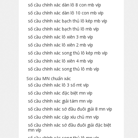
số cầu chính xác dàn lô 8 con mb víp
số cầu chính xác dàn lô 10 con mb víp
số cầu chính xác bạch thủ lô kép mb víp
số cầu chính xác bạch thủ lô mb víp
số cầu chính xác lô xiên 3 mb víp
số cầu chính xác lô xiên 2 mb víp
số cầu chính xác song thủ lô kép mb víp
số cầu chính xác lô xiên 4 mb víp
số cầu chính xác song thủ lô mb víp
Soi cầu MN chuẩn xác
số cầu chính xác lô 3 số mt víp
số cầu chính xác đặc biệt mn víp
số cầu chính xác giải tám mn víp
số cầu chính xác sớ đầu đuôi giải 8 mn víp
số cầu chính xác cặp xíu chủ mn víp
số cầu chính xác sớ đầu đuôi giải đặc biệt
mn víp
số cầu chính xác song thủ lô mn víp