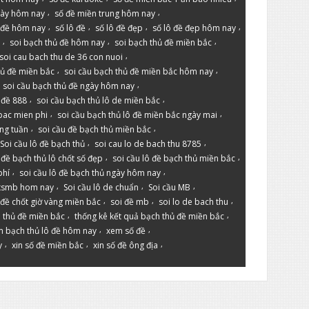
,
,
gày hôm nay
số đề miền trung hôm nay
,
,
,
,
 đề hôm nay
số lô đề
số lô đề đẹp
số lô đề đẹp hôm nay
,
,
,
n
soi bạch thủ đề hôm nay
soi bạch thủ đề miền bắc
,
soi cau bach thu de 36 con nuoi
,
,
hủ đề miền bắc
soi cầu bạch thủ đề miền bắc hôm nay
,
,
soi cầu bạch thủ đề ngày hôm nay
,
,
 đề 888
soi cầu bạch thủ lô de miền bắc
,
,
bac mien phi
soi cầu bạch thủ lô đề miền bắc ngày mai
,
,
ong tuần
soi cầu đề bạch thủ miền bắc
,
,
Soi cầu lô đề bạch thủ
soi cau lo de bach thu 8785
,
,
 đề bạch thủ lô chốt số đẹp
soi cầu lô đề bạch thủ miền bắc
,
,
phí
soi cầu lô đề bạch thủ ngày hôm nay
,
,
,
u xsmb hom nay
Soi cầu lô de chuẩn
Soi cầu MB
,
,
,
 đề chốt giờ vàng miền bắc
soi đề mb
soi lo de bach thu
,
,
 thủ đề miền bắc
thống kê kết quả bạch thủ đề miền bắc
,
,
 bạch thủ lô đề hôm nay
xem số đề
,
,
,
y
xin số đề miền bắc
xin số đề ông địa