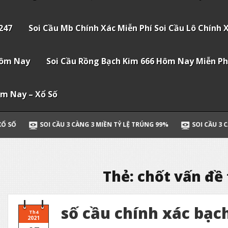
247
Soi Cầu Mb Chính Xác Miễn Phí Soi Cầu Lô Chính 
Hôm Nay
Soi Cầu Rồng Bạch Kim 666 Hôm Nay Miễn Ph
m Nay – Xổ Số
3 CÀNG 3 MIỀN TỶ LỆ TRÚNG 99%
SOI CẦU 3 CÀNG VIP MIỀN BẮC MI
Thẻ:
chốt vấn đề 
số cầu chính xác bạc
Th4
2021