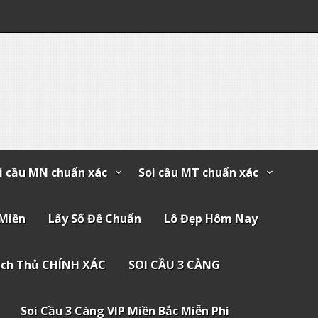
i cầu MN chuẩn xác
Soi cầu MT chuẩn xác
 Miền
Lấy Số Đề Chuẩn
Lô Đẹp Hôm Nay
 Bạch Thủ CHÍNH XÁC
SOI CẦU 3 CÀNG
Soi Cầu 3 Càng VIP Miền Bắc Miễn Phí