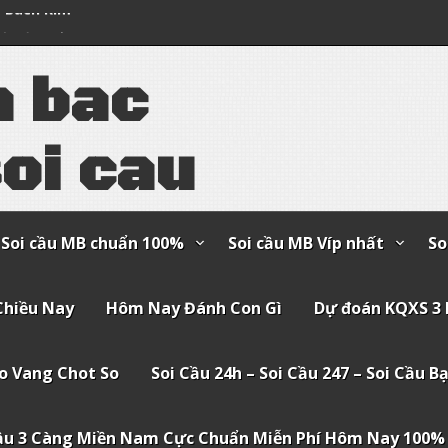
g Bach Kim
ố Miền Bắc Hôm Nay –
n
b
a
c
s
o
i
c
a
u
Soi cầu MB chuẩn 100%
Soi cầu MB Víp nhất
So
Chiều Nay
Hôm Nay Đánh Con Gì
Dự đoán KQXS 3
o Vang Chot So
Soi Cầu 24h – Soi Cầu 247 – Soi Cầu
ầu 3 Càng Miền Nam Cực Chuẩn Miễn Phí Hôm Nay 100%