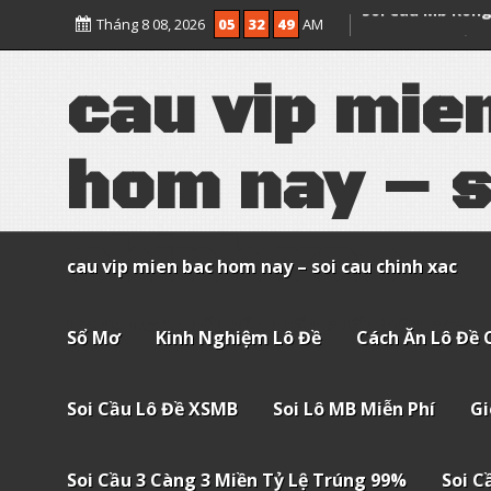
Skip
Tháng 8 08, 2026
05
32
51
AM
to
Soi Cau Mb Ron
content
Giờ Vàng Chốt S
c
a
u
v
i
p
m
i
e
Xổ Số 666
h
o
m
n
a
y
–
c
h
i
n
h
x
a
c
cau vip mien bac hom nay – soi cau chinh xac
t
r
a
n
g
w
e
b
c
h
ố
t
s
ố
c
h
u
ẩ
n
n
h
ấ
t
h
i
ệ
n
n
a
y
Sổ Mơ
Kinh Nghiệm Lô Đề
Cách Ăn Lô Đề 
Soi Cầu Lô Đề XSMB
Soi Lô MB Miễn Phí
Gi
Soi Cầu 3 Càng 3 Miền Tỷ Lệ Trúng 99%
Soi C