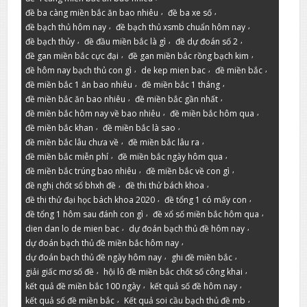
,
,
đề ba càng miền bắc ăn bao nhiêu
đề ba xe số
,
,
đề bạch thủ hôm nay
đề bạch thủ xsmb chuẩn hôm nay
,
,
,
đề bạch thủy
đề đầu miền bắc là gì
đề dự đoán số 2
,
,
đề gan miền bắc cực đại
đề gan miền bắc rồng bạch kim
,
,
,
đề hôm nay bạch thủ con gì
de kep mien bac
đề miền bắc
,
,
đề miền bắc 1 ăn bao nhiêu
đề miền bắc 1 tháng
,
,
đề miền bắc ăn bao nhiêu
đề miền bắc gần nhất
,
,
đề miền bắc hôm nay về bao nhiêu
đề miền bắc hôm qua
,
,
đề miền bắc khan
đề miền bắc là sao
,
,
đề miền bắc lâu chưa về
đề miền bắc lâu ra
,
,
đề miền bắc miễn phí
đề miền bắc ngày hôm qua
,
,
đề miền bắc trúng bao nhiêu
đề miền bắc về con gì
,
,
đề nghị chốt sổ bhxh đề
đề thi thử bách khoa
,
,
đề thi thử đại học bách khoa 2020
đề tổng 1 có mấy con
,
,
đề tổng 1 hôm sau đánh con gì
đề xổ số miền bắc hôm qua
,
,
dien dan lo de mien bac
dự đoán bạch thủ đề hôm nay
,
dự đoán bạch thủ đề miền bắc hôm nay
,
,
dự đoán bạch thủ đề ngày hôm nay
ghi đề miền bắc
,
,
giải giấc mơ số đề
hội lô đề miền bắc chốt số công khai
,
,
kết quả đề miền bắc 100 ngày
kết quả số đề hôm nay
,
,
kết quả số đề miền bắc
Kết quả soi cầu bạch thủ đề mb