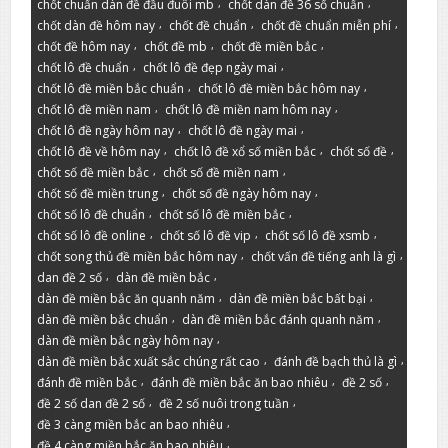
,
,
chốt chuẩn dàn đề đầu đuôi mb
chốt dàn đề 36 số chuẩn
,
,
,
chốt dàn đề hôm nay
chốt đề chuẩn
chốt đề chuẩn miễn phí
,
,
,
chốt đề hôm nay
chốt đề mb
chốt đề miền bắc
,
,
chốt lô đề chuẩn
chốt lô đề đẹp ngày mai
,
,
chốt lô đề miền bắc chuẩn
chốt lô đề miền bắc hôm nay
,
,
chốt lô đề miền nam
chốt lô đề miền nam hôm nay
,
,
chốt lô đề ngày hôm nay
chốt lô đề ngày mai
,
,
,
chốt lô đề về hôm nay
chốt lô đề xổ số miền bắc
chốt số đề
,
,
chốt số đề miền bắc
chốt số đề miền nam
,
,
chốt số đề miền trung
chốt số đề ngày hôm nay
,
,
chốt số lô đề chuẩn
chốt số lô đề miền bắc
,
,
,
chốt số lô đề online
chốt số lô đề vip
chốt số lô đề xsmb
,
,
chốt song thủ đề miền bắc hôm nay
chốt vấn đề tiếng anh là gì
,
,
dan đề 2 số
dàn đề miền bắc
,
,
dàn đề miền bắc ăn quanh năm
dàn đề miền bắc bất bại
,
,
dàn đề miền bắc chuẩn
dàn đề miền bắc đánh quanh năm
,
dàn đề miền bắc ngày hôm nay
,
,
dàn đề miền bắc xuất sắc chúng rất cao
đánh đề bạch thủ là gì
,
,
,
đánh đề miền bắc
đánh đề miền bắc ăn bao nhiêu
đề 2 số
,
,
đề 2 số dan đề 2 số
đề 2 số nuôi trong tuần
,
đề 3 càng miền bắc an bao nhiêu
,
đề 4 càng miền bắc ăn bao nhiêu