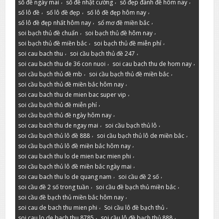
,
,
,
số đề ngày mai
số đề nhật cường
số đẹp đánh đề hôm nay
,
,
,
số lô đề
số lô đề đẹp
số lô đề đẹp hôm nay
,
,
số lô đề đẹp nhất hôm nay
sổ mơ đề miền bắc
,
,
soi bạch thủ đề chuẩn
soi bạch thủ đề hôm nay
,
,
soi bạch thủ đề miền bắc
soi bạch thủ đề miễn phí
,
,
soi cau bach thu
soi cầu bạch thủ đề 247
,
,
soi cau bach thu de 36 con nuoi
soi cau bach thu de hom nay
,
,
soi cầu bạch thủ đề mb
soi cầu bạch thủ đề miền bắc
,
soi cầu bạch thủ đề miền bắc hôm nay
,
soi cau bach thu de mien bac super vip
,
soi cầu bạch thủ đề miễn phí
,
soi cầu bạch thủ đề ngày hôm nay
,
,
soi cau bach thu de ngay mai
soi cầu bạch thủ lô
,
,
soi cầu bạch thủ lô đề 888
soi cầu bạch thủ lô de miền bắc
,
soi cầu bạch thủ lô đề miền bắc hôm nay
,
soi cau bach thu lo de mien bac mien phi
,
soi cầu bạch thủ lô đề miền bắc ngày mai
,
,
soi cau bach thu lo de quang nam
soi cầu đề 2 số
,
,
soi cầu đề 2 số trong tuần
soi cầu đề bạch thủ miền bắc
,
soi cầu đề bạch thủ miền bắc hôm nay
,
,
soi cau de bach thu mien phi
Soi cầu lô đề bạch thủ
,
,
soi cau lo de bach thu 8785
soi cầu lô đề bạch thủ 888