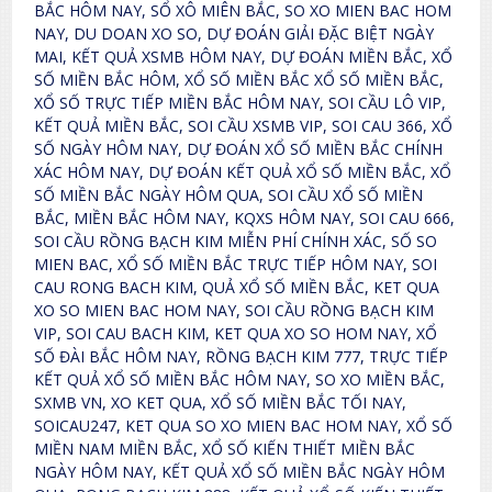
BẮC HÔM NAY, SỔ XÔ MIÊN BẮC, SO XO MIEN BAC HOM
NAY, DU DOAN XO SO, DỰ ĐOÁN GIẢI ĐẶC BIỆT NGÀY
MAI, KẾT QUẢ XSMB HÔM NAY, DỰ ĐOÁN MIỀN BẮC, XỔ
SỐ MIỀN BẮC HÔM, XỔ SỐ MIỀN BẮC XỔ SỐ MIỀN BẮC,
XỔ SỐ TRỰC TIẾP MIỀN BẮC HÔM NAY, SOI CẦU LÔ VIP,
KẾT QUẢ MIỀN BẮC, SOI CẦU XSMB VIP, SOI CAU 366, XỔ
SỐ NGÀY HÔM NAY, DỰ ĐOÁN XỔ SỐ MIỀN BẮC CHÍNH
XÁC HÔM NAY, DỰ ĐOÁN KẾT QUẢ XỔ SỐ MIỀN BẮC, XỔ
SỐ MIỀN BẮC NGÀY HÔM QUA, SOI CẦU XỔ SỐ MIỀN
BẮC, MIỀN BẮC HÔM NAY, KQXS HÔM NAY, SOI CAU 666,
SOI CẦU RỒNG BẠCH KIM MIỄN PHÍ CHÍNH XÁC, SỐ SO
MIEN BAC, XỔ SỐ MIỀN BẮC TRỰC TIẾP HÔM NAY, SOI
CAU RONG BACH KIM, QUẢ XỔ SỐ MIỀN BẮC, KET QUA
XO SO MIEN BAC HOM NAY, SOI CẦU RỒNG BẠCH KIM
VIP, SOI CAU BACH KIM, KET QUA XO SO HOM NAY, XỔ
SỐ ĐÀI BẮC HÔM NAY, RỒNG BẠCH KIM 777, TRỰC TIẾP
KẾT QUẢ XỔ SỐ MIỀN BẮC HÔM NAY, SO XO MIỀN BẮC,
SXMB VN, XO KET QUA, XỔ SỐ MIỀN BẮC TỐI NAY,
SOICAU247, KET QUA SO XO MIEN BAC HOM NAY, XỔ SỐ
MIỀN NAM MIỀN BẮC, XỔ SỐ KIẾN THIẾT MIỀN BẮC
NGÀY HÔM NAY, KẾT QUẢ XỔ SỐ MIỀN BẮC NGÀY HÔM