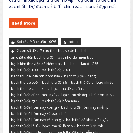
cầu chính xác bạch thủ đề mb víp – dự đoán số đề chính
xác nhất . Dự đoán số lô đề chính xác – soi số đẹp nhất
Read More
Soi cầu MB chuẩn 100%
admin
,
,
2 con số đề
7 cao thu chot so de bach thu
,
,
ăn chốt ù đền bạch thủ đề
bac nho de mien bac
,
,
bạch kim thư viện đề kiểm tra
bach thu dan de 365
,
,
bạch thủ đề 100
bạch thủ đề 2021
,
,
bach thu de 24h mb hom nay
bạch thủ đề 3 càng
,
,
,
bach thu de 555
bạch thủ đề 86
bạch thủ đề an bao nhiêu
,
,
bach thu de chinh xac
bạch thủ đề chuẩn
,
,
bạch thủ đề đánh theo ngày
bạch thủ đề đẹp nhất hôm nay
,
,
bạch thủ đề gan
bạch thủ đề hôm nay
,
,
bạch thủ đề hôm nay con gì
bạch thủ đề hôm nay miễn phí
,
bạch thủ đề hôm nay về bao nhiêu
,
,
bạch thủ đề hôm nay về con gì
bạch thủ đề khung 3 ngày
,
,
,
Bạch thủ đề là gì
bạch thủ đề là sao
bach thủ đề mb
,
,
bạch thủ đề mb hôm nay
bạch thủ đề mb miễn phí