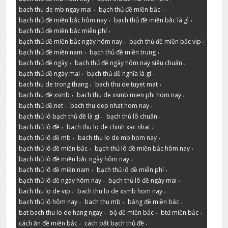
,
,
bach thu de mb ngay mai
bạch thủ đề miền bắc
,
,
bạch thủ đề miền bắc hôm nay
bạch thủ đề miền bắc là gì
,
bạch thủ đề miền bắc miễn phí
,
,
bạch thủ đề miền bắc ngày hôm nay
bạch thủ đề miền bắc vip
,
,
bạch thủ đề miền nam
bạch thủ đề miền trung
,
,
bạch thủ đề ngày
bạch thủ đề ngày hôm nay siêu chuẩn
,
,
bạch thủ đề ngày mai
bạch thủ đề nghĩa là gì
,
,
bach thu de trong thang
bach thu de tuyet mat
,
,
bạch thu đề xsmb
bach thu de xsmb mien phi hom nay
,
,
bạch thủ đề.net
bach thu dep nhat hom nay
,
,
bạch thủ lô bạch thủ đề là gì
bạch thủ lô chuẩn
,
,
bạch thủ lô đề
bach thu lo de chinh xac nhat
,
,
bạch thủ lô đề mb
bach thu lo de mb hom nay
,
,
bạch thủ lô đề miền bắc
bạch thủ lô đề miền bắc hôm nay
,
bạch thủ lô đề miền bắc ngày hôm nay
,
,
bạch thủ lô đề miền nam
bạch thủ lô đề miễn phí
,
,
bạch thủ lô đề ngày hôm nay
bạch thủ lô đề ngày mai
,
,
bach thu lo de vip
bach thu lo de xsmb hom nay
,
,
,
bạch thủ lô hôm nay
bach thu mb
bảng đề miền bắc
,
,
,
bat bach thu lo de hang ngay
bộ đề miền bắc
btđ miền bắc
,
,
cách ăn đề miền bắc
cách bắt bạch thủ đề