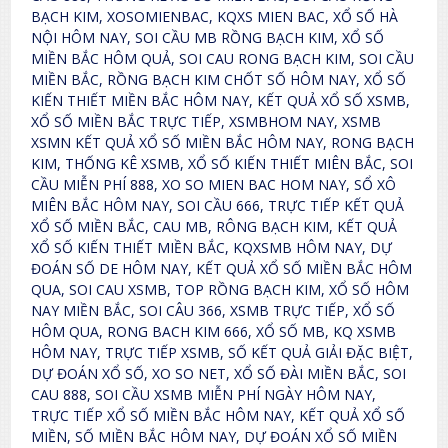
BẠCH KIM, XOSOMIENBAC, KQXS MIEN BAC, XỔ SỐ HÀ
NỘI HÔM NAY, SOI CẦU MB RỒNG BẠCH KIM, XỔ SỐ
MIỀN BẮC HÔM QUẢ, SOI CAU RONG BẠCH KIM, SOI CẦU
MIỀN BẮC, RỒNG BẠCH KIM CHỐT SỐ HÔM NAY, XỔ SỐ
KIẾN THIẾT MIỀN BẮC HÔM NAY, KẾT QUẢ XỔ SỐ XSMB,
XỔ SỐ MIỀN BẮC TRỰC TIẾP, XSMBHOM NAY, XSMB
XSMN KẾT QUẢ XỔ SỐ MIỀN BẮC HÔM NAY, RONG BẠCH
KIM, THỐNG KÊ XSMB, XỔ SỐ KIẾN THIẾT MIÊN BẮC, SOI
CẦU MIỄN PHÍ 888, XO SO MIEN BAC HOM NAY, SỔ XÔ
MIÊN BẮC HÔM NAY, SOI CẦU 666, TRỰC TIẾP KẾT QUẢ
XỔ SỐ MIỀN BẮC, CAU MB, RÔNG BẠCH KIM, KẾT QUẢ
XỔ SỐ KIẾN THIẾT MIỀN BẮC, KQXSMB HÔM NAY, DỰ
ĐOÁN SỐ DE HÔM NAY, KẾT QUẢ XỔ SỐ MIỀN BẮC HÔM
QUA, SOI CAU XSMB, TOP RỒNG BẠCH KIM, XỔ SỐ HÔM
NAY MIỀN BẮC, SOI CÂU 366, XSMB TRỰC TIẾP, XỔ SỐ
HÔM QUA, RONG BACH KIM 666, XỔ SỐ MB, KQ XSMB
HÔM NAY, TRỰC TIẾP XSMB, SỐ KẾT QUẢ GIẢI ĐẶC BIỆT,
DỰ ĐOÁN XỔ SỐ, XO SO NET, XỔ SỐ ĐÀI MIỀN BẮC, SOI
CAU 888, SOI CẦU XSMB MIỄN PHÍ NGÀY HÔM NAY,
TRỰC TIẾP XỔ SỐ MIỀN BẮC HÔM NAY, KẾT QUẢ XỔ SỐ
MIỀN, SỐ MIỀN BẮC HÔM NAY, DỰ ĐOÁN XỔ SỐ MIỀN