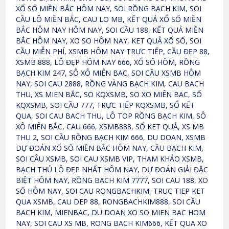
XỔ SỐ MIỀN BẮC HÔM NAY, SOI RỒNG BẠCH KIM, SOI
CẦU LÔ MIỀN BẮC, CAU LO MB, KẾT QUẢ XỔ SỐ MIỀN
BẮC HÔM NAY HÔM NAY, SOI CẦU 188, KẾT QUẢ MIỀN
BẮC HÔM NAY, XO SO HÔM NAY, KET QUẢ XỔ SỐ, SOI
CẦU MIỄN PHÍ, XSMB HÔM NAY TRỰC TIẾP, CẦU ĐẸP 88,
XSMB 888, LÔ ĐẸP HÔM NAY 666, XỔ SỐ HÔM, RỒNG
BẠCH KIM 247, SÔ XÔ MIÊN BAC, SOI CẦU XSMB HÔM
NAY, SOI CAU 2888, RỒNG VÀNG BẠCH KIM, CAU BACH
THU, XS MIEN BẮC, SO KQXSMB, SO XO MIÊN BAC, SỐ
KQXSMB, SOI CẦU 777, TRỰC TIẾP KQXSMB, SỔ KẾT
QUA, SOI CAU BACH THU, LÔ TOP RỒNG BẠCH KIM, SÔ
XÔ MIÊN BẮC, CAU 666, XSMB888, SỔ KET QUẢ, XS MB
THU 2, SOI CẦU RỒNG BẠCH KIM 666, DU DOAN, XSMB
DỰ ĐOÁN XỔ SỐ MIỀN BẮC HÔM NAY, CẦU BẠCH KIM,
SOI CÂU XSMB, SOI CAU XSMB VIP, THAM KHẢO XSMB,
BẠCH THỦ LÔ ĐẸP NHẤT HÔM NAY, DỰ ĐOÁN GIẢI ĐẶC
BIỆT HÔM NAY, RỒNG BẠCH KIM 7777, SOI CAU 188, XO
SỐ HÔM NAY, SOI CAU RONGBACHKIM, TRUC TIEP KET
QUA XSMB, CAU DEP 88, RONGBACHKIM888, SOI CẦU
BACH KIM, MIENBAC, DU DOAN XO SO MIEN BAC HOM
NAY, SOI CAU XS MB, RONG BACH KIM666, KẾT QUA XO