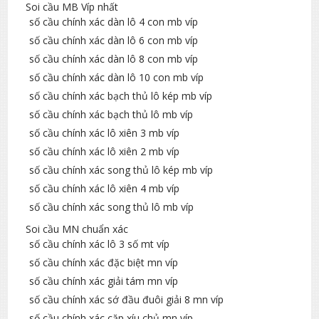
Soi cầu MB Víp nhất
số cầu chính xác dàn lô 4 con mb víp
số cầu chính xác dàn lô 6 con mb víp
số cầu chính xác dàn lô 8 con mb víp
số cầu chính xác dàn lô 10 con mb víp
số cầu chính xác bạch thủ lô kép mb víp
số cầu chính xác bạch thủ lô mb víp
số cầu chính xác lô xiên 3 mb víp
số cầu chính xác lô xiên 2 mb víp
số cầu chính xác song thủ lô kép mb víp
số cầu chính xác lô xiên 4 mb víp
số cầu chính xác song thủ lô mb víp
Soi cầu MN chuẩn xác
số cầu chính xác lô 3 số mt víp
số cầu chính xác đặc biệt mn víp
số cầu chính xác giải tám mn víp
số cầu chính xác sớ đầu đuôi giải 8 mn víp
số cầu chính xác cặp xíu chủ mn víp