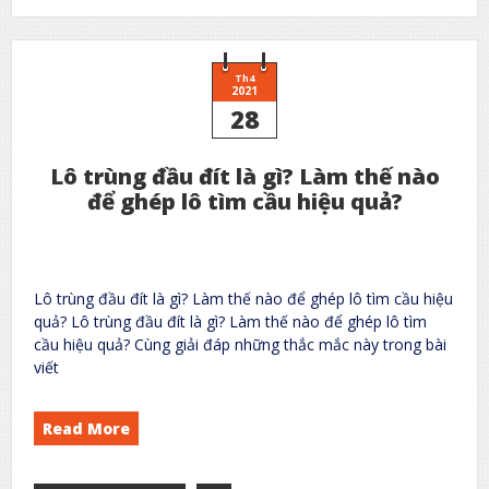
Th4
2021
28
Lô trùng đầu đít là gì? Làm thế nào
để ghép lô tìm cầu hiệu quả?
Lô trùng đầu đít là gì? Làm thế nào để ghép lô tìm cầu hiệu
quả? Lô trùng đầu đít là gì? Làm thế nào để ghép lô tìm
cầu hiệu quả? Cùng giải đáp những thắc mắc này trong bài
viết
Read More