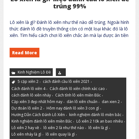
trúng 99%
Lô xiên là gì? Đánh lô xiên như thế nào dễ trúng. Ngoài hình
thức đánh lô đề truyền thống còn có một loại khác đó là lô
xiên. Tìm hiểu cách chơi lô xiên chắc ăn mà lại được ăn tiền
Read More
Kinh Nghiệm Lô Đề
,
,
5 cặp xiên 2
cách đánh cầu lô xiên 2021
,
,
Cách đánh lô xiên 4
Cách đánh lô xiên chính xác cao
,
,
cách đánh lô xiên nháy
Cách tính lô xiên miền Bắc
,
,
,
Cặp xiên 3 đẹp nhất hôm nay
dàn lô xiên chuẩn
dan xien 2
,
,
Dự đoán lô xiên 2
Hôm nay đánh lô xiên 3 con gì
,
,
Hướng Dẫn Cách Đánh Lô Xiên
kinh nghiệm đánh lô miền bắc
,
,
Kinh nghiệm đánh lô xiên miền Bắc
Lô xiên 2 10k an bao nhiêu
,
,
,
Lô xiên 2 hay về
lô xiên 2 là như thế nào
lô xiên là gì
,
,
Lô xiên nháy là gì
lô xiên quay là gì