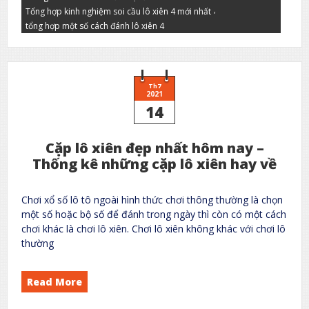
,
Tổng hợp kinh nghiệm soi cầu lô xiên 4 mới nhất
tổng hợp một số cách đánh lô xiên 4
Th7
2021
14
Cặp lô xiên đẹp nhất hôm nay –
Thống kê những cặp lô xiên hay về
Chơi xổ số lô tô ngoài hình thức chơi thông thường là chọn
một số hoặc bộ số để đánh trong ngày thì còn có một cách
chơi khác là chơi lô xiên. Chơi lô xiên không khác với chơi lô
thường
Read More