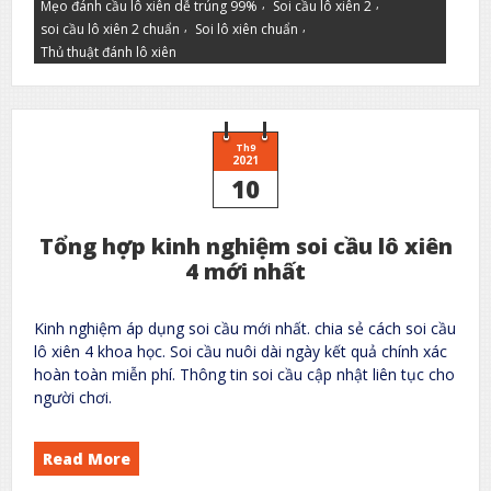
,
,
Mẹo đánh cầu lô xiên dễ trúng 99%
Soi cầu lô xiên 2
,
,
soi cầu lô xiên 2 chuẩn
Soi lô xiên chuẩn
Thủ thuật đánh lô xiên
Th9
2021
10
Tổng hợp kinh nghiệm soi cầu lô xiên
4 mới nhất
Kinh nghiệm áp dụng soi cầu mới nhất. chia sẻ cách soi cầu
lô xiên 4 khoa học. Soi cầu nuôi dài ngày kết quả chính xác
hoàn toàn miễn phí. Thông tin soi cầu cập nhật liên tục cho
người chơi.
Read More