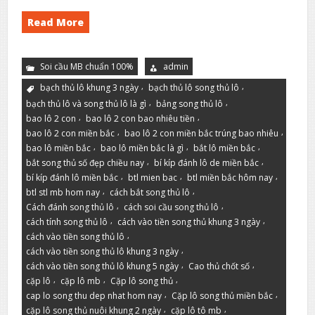
Read More
Soi cầu MB chuẩn 100%
admin
,
,
bạch thủ lô khung 3 ngày
bạch thủ lô song thủ lô
,
,
bạch thủ lô và song thủ lô là gì
bảng song thủ lô
,
,
bao lô 2 con
bao lô 2 con bao nhiêu tiền
,
,
bao lô 2 con miền bắc
bao lô 2 con miền bắc trúng bao nhiêu
,
,
,
bao lô miền bắc
bao lô miền bắc là gì
bắt lô miền bắc
,
,
bắt song thủ số đẹp chiều nay
bí kíp đánh lô de miền bắc
,
,
,
bí kíp đánh lô miền bắc
btl mien bac
btl miền bắc hôm nay
,
,
btl stl mb hom nay
cách bắt song thủ lô
,
,
Cách đánh song thủ lô
cách soi cầu song thủ lô
,
,
cách tính song thủ lô
cách vào tiền song thủ khung 3 ngày
,
cách vào tiền song thủ lô
,
cách vào tiền song thủ lô khung 3 ngày
,
,
cách vào tiền song thủ lô khung 5 ngày
Cao thủ chốt số
,
,
,
cặp lô
cặp lô mb
Cặp lô song thủ
,
,
cap lo song thu dep nhat hom nay
Cặp lô song thủ miền bắc
,
,
cặp lô song thủ nuôi khung 2 ngày
cặp lô tô mb