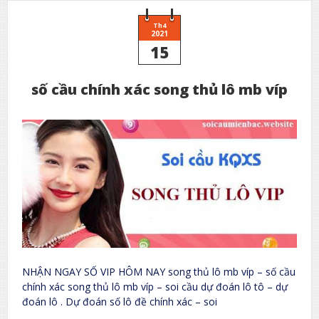
Th4
2021
15
số cầu chính xác song thủ lô mb víp
NHẬN NGAY SỐ VIP HÔM NAY song thủ lô mb víp – số cầu
chính xác song thủ lô mb víp – soi cầu dự đoán lô tô – dự
đoán lô . Dự đoán số lô đề chính xác – soi