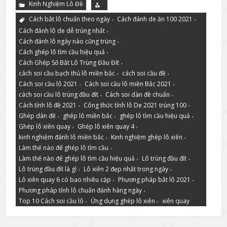
Kinh Nghiệm Lô Đề
,
,
Cách bắt lô chuẩn theo ngày
Cách đánh de ăn 100 2021
,
Cách đánh lô de dễ trúng nhất
,
Cách đánh lô ngày nào cũng trúng
,
Cách ghép lô tìm cầu hiệu quả
,
Cách Ghép Số Bắt Lô Trùng Đầu Đít
,
,
cách soi cầu bạch thủ lô miền bắc
cách soi cầu đề
,
,
Cách soi cầu lô 2021
Cách soi cầu lô miền Bắc 2021
,
,
cách soi cầu lô trùng đầu đít
Cách soi dàn đề chuẩn
,
,
Cách tính lô đề 2021
Công thức tính lô De 2021 trúng 100
,
,
,
Ghép dàn đề
ghép lô miền bắc
ghép lô tìm cầu hiệu quả
,
,
Ghép lô xiên quay
Ghép lô xiên quay 4
,
,
kinh nghiệm đánh lô miền bắc
Kinh nghiệm ghép lô xiên
,
Làm thế nào để ghép lô tìm cầu
,
,
Làm thế nào để ghép lô tìm cầu hiệu quả
Lô trùng đầu đít
,
,
Lô trùng đầu đít là gì
Lô xiên 2 đẹp nhất trong ngày
,
,
Lô xiên quay 6 có bao nhiêu cặp
Phương pháp bắt lô 2021
,
Phương pháp tính lô chuẩn đánh hàng ngày
,
,
Top 10 Cách soi cầu lô
Ứng dụng ghép lô xiên
xiên quay