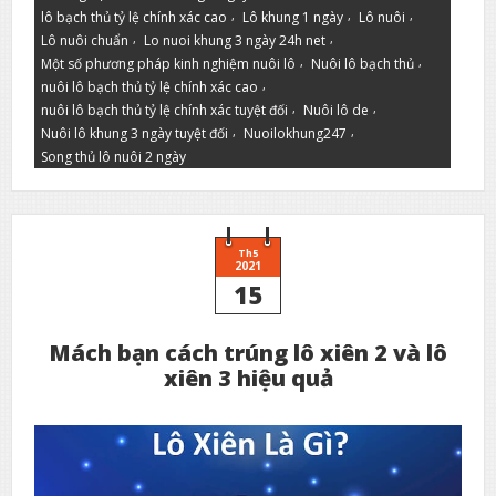
,
,
,
lô bạch thủ tỷ lệ chính xác cao
Lô khung 1 ngày
Lô nuôi
,
,
Lô nuôi chuẩn
Lo nuoi khung 3 ngày 24h net
,
,
Một số phương pháp kinh nghiệm nuôi lô
Nuôi lô bạch thủ
,
nuôi lô bạch thủ tỷ lệ chính xác cao
,
,
nuôi lô bạch thủ tỷ lệ chính xác tuyệt đối
Nuôi lô de
,
,
Nuôi lô khung 3 ngày tuyệt đối
Nuoilokhung247
Song thủ lô nuôi 2 ngày
Th5
2021
15
Mách bạn cách trúng lô xiên 2 và lô
xiên 3 hiệu quả