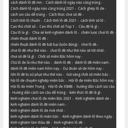
,
,
cách đánh lô đề mn
Cách đánh lô ngày nào cũng trúng
,
,
Cách đánh lô ngày nào cũng trúng 2021
Cách ghép lô de
,
,
cách soi cầu dễ trúng
Cách thức chơi số đề
,
,
,
Cách tính lô chuẩn
Cách tính lô đề 2021
cách tính số lô
,
,
,
Cao thủ chốt số
Cao thủ chốt số Top 1
Cầu đề là gì
,
,
,
Cầu lô la gì
Chia sẻ kinh nghiệm đánh lô
chiến lược chơi lô đề
,
chiến thuật đánh lô đề
,
,
chiến thuật đánh lô đề bất bại (luôn đúng)
chơi lô đề
,
,
chơi lô đề như thế nào
chơi lô đề như thế nào sẽ tốt nhất
,
,
chơi số đề là gì
Chốt số miền Bắc hôm nay
,
,
,
Chủ lô de là như thế nào
đánh lô đề
đánh lô đề miền nam
,
,
đánh lô đề miền nam hôm nay
Dự đoán số de hôm nay
,
,
Ghi lô đề bị xử phạt như thế nào
Giờ vàng chốt số miền bắc
,
,
hội lô de chuyên nghiệp miền bắc
Hội lô de miền Bắc hôm nay
,
,
Hội lô de miền Trung
Hội lô de XSMB
hướng dẫn cách soi cầu
,
,
,
Hướng dẫn cách soi cầu dễ trúng
kiến thức lô đề là gì
,
,
Kinh nghiệm chơi lô de miền Bắc 2021
Kinh nghiệm đánh de
,
kinh nghiệm đánh lô đề miền nam
,
Kinh nghiệm đánh lô de mới nhất
,
,
kinh nghiệm đánh lô miền bắc
Kinh nghiệm đánh lô theo ngày
,
,
Kinh nghiệm làm thầu đề
Kinh nghiệm lô đề
,
,