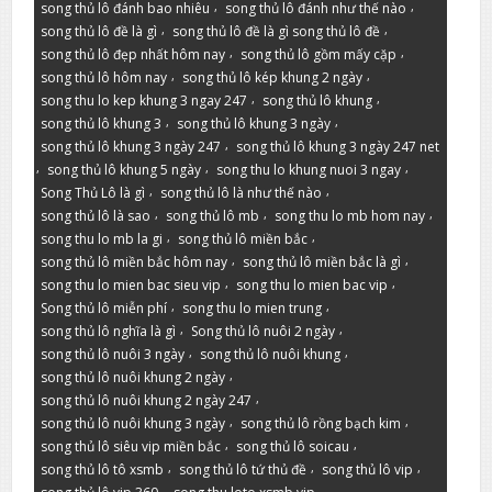
,
,
song thủ lô đánh bao nhiêu
song thủ lô đánh như thế nào
,
,
song thủ lô đề là gì
song thủ lô đề là gì song thủ lô đề
,
,
song thủ lô đẹp nhất hôm nay
song thủ lô gồm mấy cặp
,
,
song thủ lô hôm nay
song thủ lô kép khung 2 ngày
,
,
song thu lo kep khung 3 ngay 247
song thủ lô khung
,
,
song thủ lô khung 3
song thủ lô khung 3 ngày
,
song thủ lô khung 3 ngày 247
song thủ lô khung 3 ngày 247 net
,
,
,
song thủ lô khung 5 ngày
song thu lo khung nuoi 3 ngay
,
,
Song Thủ Lô là gì
song thủ lô là như thế nào
,
,
,
song thủ lô là sao
song thủ lô mb
song thu lo mb hom nay
,
,
song thu lo mb la gi
song thủ lô miền bắc
,
,
song thủ lô miền bắc hôm nay
song thủ lô miền bắc là gì
,
,
song thu lo mien bac sieu vip
song thu lo mien bac vip
,
,
Song thủ lô miễn phí
song thu lo mien trung
,
,
song thủ lô nghĩa là gì
Song thủ lô nuôi 2 ngày
,
,
song thủ lô nuôi 3 ngày
song thủ lô nuôi khung
,
song thủ lô nuôi khung 2 ngày
,
song thủ lô nuôi khung 2 ngày 247
,
,
song thủ lô nuôi khung 3 ngày
song thủ lô rồng bạch kim
,
,
song thủ lô siêu vip miền bắc
song thủ lô soicau
,
,
,
song thủ lô tô xsmb
song thủ lô tứ thủ đề
song thủ lô vip
,
,