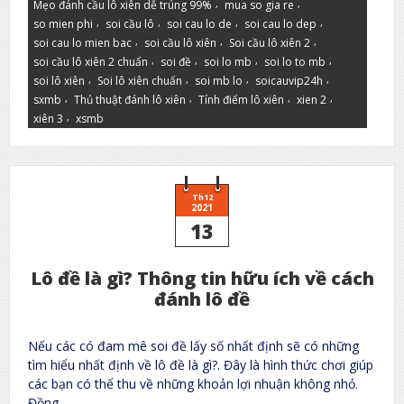
,
,
Mẹo đánh cầu lô xiên dễ trúng 99%
mua so gia re
,
,
,
,
so mien phi
soi cầu lô
soi cau lo de
soi cau lo dep
,
,
,
soi cau lo mien bac
soi cầu lô xiên
Soi cầu lô xiên 2
,
,
,
,
soi cầu lô xiên 2 chuẩn
soi đề
soi lo mb
soi lo to mb
,
,
,
,
soi lô xiên
Soi lô xiên chuẩn
soi mb lo
soicauvip24h
,
,
,
,
sxmb
Thủ thuật đánh lô xiên
Tính điểm lô xiên
xien 2
,
xiên 3
xsmb
Th12
2021
13
Lô đề là gì? Thông tin hữu ích về cách
đánh lô đề
Nếu các có đam mê soi đề lấy số nhất định sẽ có những
tìm hiểu nhất định về lô đề là gì?. Đây là hình thức chơi giúp
các bạn có thể thu về những khoản lợi nhuận không nhỏ.
Đồng