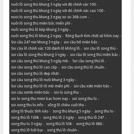
,
nuôi lô song thủ khung 3 ngày với độ chính xác 100
,
nuôi lô song thủ khung 3 ngày với đó chính xác cao 100
,
nuoi lo song thu khung 3 ngay xo so 368 com
,
nuôi lô song thủ miền bắc miễn phí
,
nuôi song thủ lô kép khung 3 ngày
,
,
nuôi song thủ lô khung 2 ngay
Rồng Bạch Kim chốt số hôm nay
,
,
Soi cầu 247 net khung 3 ngày
soi cầu btl miền bắc
,
,
Soi cầu lô chính xác 100 đánh lô không lỗ
soi cầu lô song thủ
,
,
soi cầu lô song thủ khung 3 ngày
soi cầu lô song thủ miền bắc
,
,
soi cầu song thủ khung 3 ngày mb
Soi cầu song thủ lô
,
,
soi cầu song thủ lô cao cấp
soi cầu song thủ lô chuẩn
,
soi cầu song thủ lô đẹp nhất
,
soi cầu song thủ lô nuôi khung 3 ngày
,
,
Soi cầu song thủ lô tô mb miễn phí
soi cầu xskt miền bắc
,
,
soi cầu xsmb miền bắc
soi lo song thu
,
,
soi lo song thu mien bac hom nay
soi song thu lo
,
,
soi song thu lo.info
sông lô chiều cuối thu
,
,
,
sông lô thuộc tỉnh nào
song thủ khung 5 ngày
song thu lo
,
,
,
song thủ lô 100k
song thủ lô 2 ngày
song thủ lô 247
,
,
,
song thu lo 3 ngay
song thủ lô 50k
song thủ lô 686
,
,
song thủ lô bất bại
song thủ lô chuẩn