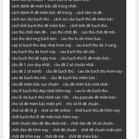
,
cách đánh đề miền bắc dễ trúng nhất
,
,
cách đánh lô đề miền bắc dễ trúng
cách làm số đề
,
,
cách soi cầu bạch thủ
cách soi cầu bạch thủ đề miền bắc
,
,
cách tính bạch thủ đề miền bắc
cách tính đề bạch thủ
,
,
,
cao thủ chốt dàn đề
cao thủ chốt đề
cao thủ chốt đề mb
,
,
cao thu de/rong bach kim
cao thu lo de mien bac
,
,
cap lo bach thu dep nhat hom nay
cau bach thu de 3 cang
,
,
cau bach thu de hom nay
cau bach thu de mb
,
,
cầu bạch thủ đề ngày mai
cầu bạch thủ lô đề miền bắc
,
,
cầu đề 1 con duy nhất
cầu đề 2 số chuẩn nhất
,
,
,
cầu đề 2 số xsmb
cầu đề bạch thủ
cau de bach thu hom nay
,
,
cau de bach thu mb
cầu đề bạch thủ miền bắc
,
,
cầu đề miền bắc cực chuẩn
cầu đề miền bắc mới nhất
,
,
cầu lô bạch thủ đẹp nhất hôm nay
cau lo de bach thu
,
,
cầu lô de bạch thủ chính xác 100
cầu pascale đề miền bắc
,
,
cho số đề miền bắc miễn phí
cho số lô đề chuẩn
,
,
,
chơi số đề là gì
chơi số đề online
chốt bạch thủ đề hôm nay
,
chốt bạch thủ lô đề miền bắc hôm nay
,
,
chốt chuẩn dàn đề đầu đuôi mb
chốt dàn đề 36 số chuẩn
,
,
,
chốt dàn đề hôm nay
chốt đề chuẩn
chốt đề chuẩn miễn phí
,
,
,
chốt đề hôm nay
chốt đề mb
chốt đề miền bắc