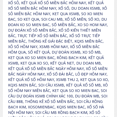
XỔ SÔ, KẾT QUẢ XỔ SỐ MIỀN BẮC HÔM NAY, KẾT QUẢ
XỔ SỐ MIÊN BẮC HÔM NAY, XỔ SỐ, DU DOAN XSMB, XÔ
SÔ MIÊN BĂC HÔM NAY, KET QUA XSMB, SO XO MIEN
BAC, SO KET QUA, SOI CAU MB, XỔ SỐ MIỀN, SỐ XO, DU
ĐOAN XO SO MIEN BAC, SỐ MIỀN BẮC, XO SO HOM NAY,
DỰ ĐOÁN XỔ SỐ MIỀN BẮC, XỔ SỐ KIẾN THIẾT MIỀN
BẮC, TRỰC TIẾP XỔ SỐ MIỀN BẮC, XỔ SỐ TRỰC TIẾP
MIỀN BẮC, THỐNG KÊ GIẢI ĐẶC BIỆT, KQXS MIỀN BẮC,
XÔ SỐ HÔM NAY, XSMB HÔM NAY, XỔ SỐ MIỀN BẮC
HÔM QUA, SỔ KẾT QUẢ, DỰ ĐOÁN XSMB, XO SỐ MB,
KET QUA XO SO MIEN BAC, RÔNG BACH KIM, KẾT QUẢ
XSMB, KET QUA XO SO, KẾT QUẢ NET, DU DOAN MB,
KẾT QUẢ XỔ SỐ MIỀN BẮC NGÀY HÔM NAY, XỔ SỐ MIỀN
BẮC NGÀY HÔM NAY, XỔ SỐ ĐÀI BẮC, LÔ ĐẸP HÔM NAY,
KẾT QUẢ XỔ SỐ HÔM NAY, XSMB THU 2, KET QUA SO XO,
KQXS MIEN BẮC, SOI CẦU XSMB, KẾT QUẢ XỔ SỐ MB, XÔ
SỐ HÔM NAY MIỀN BẮC, KET QUA SO XO MIEN BAC, SOI
CẦU DỰ ĐOÁN XSMB CHÍNH XÁC 100, DU ĐOÁN MB, SOI
CẦU 888, THỐNG KÊ XỔ SỐ MIỀN BẮC, SOI CẦU RỒNG
BẠCH KIM, XOSOMIENBAC, KQXS MIEN BAC, XỔ SỐ HÀ
NỘI HÔM NAY, SOI CẦU MB RỒNG BẠCH KIM, XỔ SỐ