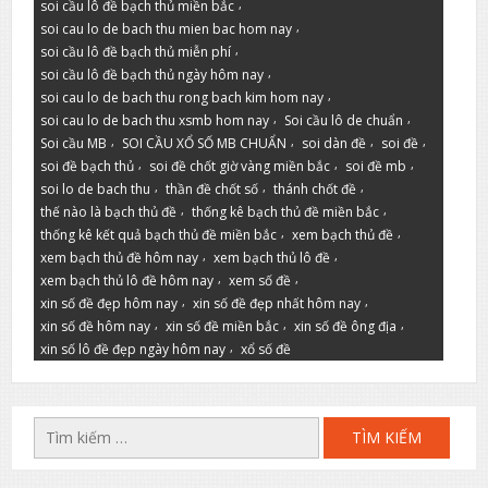
,
soi cầu lô đề bạch thủ miền bắc
,
soi cau lo de bach thu mien bac hom nay
,
soi cầu lô đề bạch thủ miễn phí
,
soi cầu lô đề bạch thủ ngày hôm nay
,
soi cau lo de bach thu rong bach kim hom nay
,
,
soi cau lo de bach thu xsmb hom nay
Soi cầu lô de chuẩn
,
,
,
,
Soi cầu MB
SOI CẦU XỔ SỐ MB CHUẨN
soi dàn đề
soi đề
,
,
,
soi đề bạch thủ
soi đề chốt giờ vàng miền bắc
soi đề mb
,
,
,
soi lo de bach thu
thần đề chốt số
thánh chốt đề
,
,
thế nào là bạch thủ đề
thống kê bạch thủ đề miền bắc
,
,
thống kê kết quả bạch thủ đề miền bắc
xem bạch thủ đề
,
,
xem bạch thủ đề hôm nay
xem bạch thủ lô đề
,
,
xem bạch thủ lô đề hôm nay
xem số đề
,
,
xin số đề đẹp hôm nay
xin số đề đẹp nhất hôm nay
,
,
,
xin số đề hôm nay
xin số đề miền bắc
xin số đề ông địa
,
xin số lô đề đẹp ngày hôm nay
xổ số đề
Tìm
kiếm
cho: