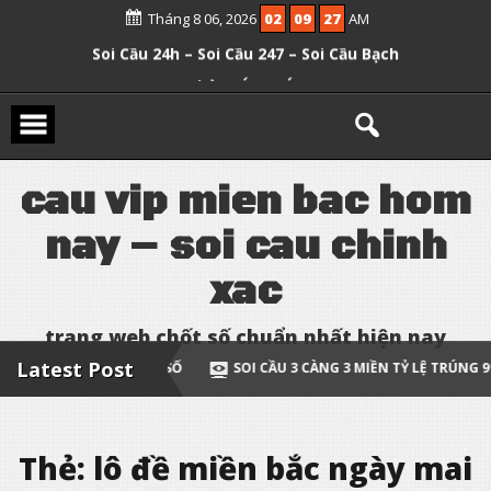
Skip
Soi Cầu 3 Càng Miền Nam Cực Chuẩn
Tháng 8 06, 2026
02
09
28
AM
to
content
Miễn Phí Hôm Nay 100%
Soi Cầu 24h – Soi Cầu 247 – Soi Cầu Bạch
Thủ CHÍNH XÁC
Soi Cau Mb Rong Bach Kim
Giờ Vàng Chốt Số Miền Bắc Hôm Nay –
c
a
u
v
i
p
m
i
e
n
b
a
c
h
o
m
Xổ Số 666
n
a
y
–
s
o
i
c
a
u
c
h
i
n
h
x
a
c
t
r
a
n
g
w
e
b
c
h
ố
t
s
ố
c
h
u
ẩ
n
n
h
ấ
t
h
i
ệ
n
n
a
y
Latest Post
Ổ SỐ
SOI CẦU 3 CÀNG 3 MIỀN TỶ LỆ TRÚNG 99%
SOI CẦU 3 CÀ
Thẻ:
lô đề miền bắc ngày mai