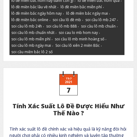
lô đề miền bắc hôm nay đánh con gì
lô đề miền bắc hôm qua
,
,
lô đề miền bắc lâu về nhất
lô đề miền bắc miễn phí
,
,
lô đề miền bắc ngày hôm nay
lô đề miền bắc ngày mai
,
,
,
lô đề miền bắc online
soi cầu lô đề mb
soi cầu lô mb 247
,
,
,
soi cầu lô mb 24h
soi cầu lô mb 888
soi cầu lô mb chuẩn
,
,
soi cầu lô mb chuẩn nhất
soi cau lo mb hom nay
,
,
soi cầu lô mb miễn phí
soi cầu lô mb minh hoàng số
,
,
soi cầu lô mb ngày mai
Soi cầu lô xiên 2 miền Bắc
soi cầu miền bắc lô 2 số
Th7
2021
7
Tính Xác Suất Lô Đề Được Hiểu Như
Thế Nào ?
Tính xác suất lô đề chính xác và hiệu quả là kỹ năng đòi hỏi
người chơi phải có nhiều kinh nghiệm và luyện tập thường