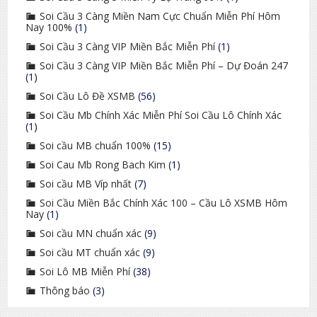
Soi Cầu 3 Càng Miền Nam Cực Chuẩn Miễn Phí Hôm
Nay 100%
(1)
Soi Cầu 3 Càng VIP Miền Bắc Miễn Phí
(1)
Soi Cầu 3 Càng VIP Miền Bắc Miễn Phí – Dự Đoán 247
(1)
Soi Cầu Lô Đề XSMB
(56)
Soi Cầu Mb Chính Xác Miễn Phí Soi Cầu Lô Chính Xác
(1)
Soi cầu MB chuẩn 100%
(15)
Soi Cau Mb Rong Bach Kim
(1)
Soi cầu MB Víp nhất
(7)
Soi Cầu Miền Bắc Chính Xác 100 – Cầu Lô XSMB Hôm
Nay
(1)
Soi cầu MN chuẩn xác
(9)
Soi cầu MT chuẩn xác
(9)
Soi Lô MB Miễn Phí
(38)
Thông báo
(3)