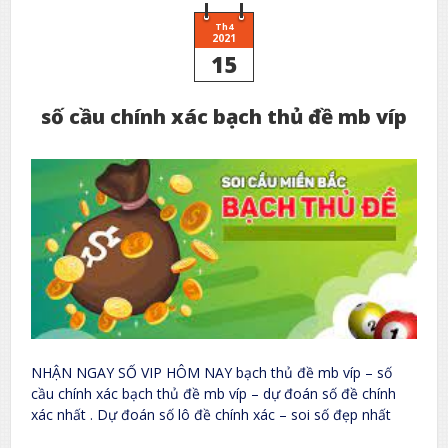
Th4
2021
15
số cầu chính xác bạch thủ đề mb víp
NHẬN NGAY SỐ VIP HÔM NAY bạch thủ đề mb víp – số
cầu chính xác bạch thủ đề mb víp – dự đoán số đề chính
xác nhất . Dự đoán số lô đề chính xác – soi số đẹp nhất