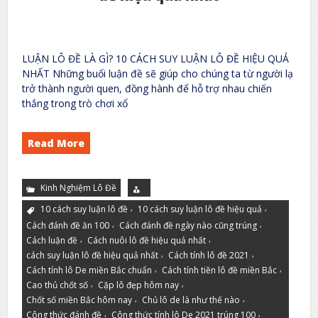
LUẬN LÔ ĐỀ LÀ GÌ? 10 CÁCH SUY LUẬN LÔ ĐỀ HIỆU QUẢ
NHẤT Những buổi luận đề sẽ giúp cho chúng ta từ người lạ
trở thành người quen, đồng hành để hỗ trợ nhau chiến
thắng trong trò chơi xổ
Read More
Kinh Nghiệm Lô Đề
,
,
10 cách suy luận lô đề
10 cách suy luận lô đề hiệu quả
,
,
Cách đánh đề ăn 100
Cách đánh đề ngày nào cũng trúng
,
,
Cách luận đề
Cách nuôi lô đề hiệu quả nhất
,
,
cách suy luận lô đề hiệu quả nhất
Cách tính lô đề 2021
,
,
Cách tính lô De miền Bắc chuẩn
Cách tính tiền lô đề miền Bắc
,
,
Cao thủ chốt số
Cặp lô đẹp hôm nay
,
,
Chốt số miền Bắc hôm nay
Chủ lô de là như thế nào
,
,
Công thức đánh đề
Công thức tính lô De 2021 trúng 100