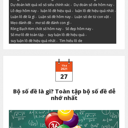
,
,
Dự đoán kết quả xổ số siêu chính xác
Dự đoán số de hôm nay
,
,
,
Lô đẹp hôm nay
luận lô đề hiệu quả
luận lô đề hiệu quả nhất
,
,
,
Luận lô đề là gì
Luận số đề hôm nay
Luận số de từ con vật
,
,
Mẹo đánh đề
mơ số đề đánh con gì
,
,
Rồng Bạch Kim chốt số hôm nay
Số đẹp hôm nay
,
,
Sổ mơ lô đề toàn tập
suy luận lô đề hiệu quả
,
suy luận lô đề hiệu quả nhất
Tìm hiểu lô de
Th4
2021
27
Bộ số đề là gì? Toàn tập bộ số đề dễ
nhớ nhất