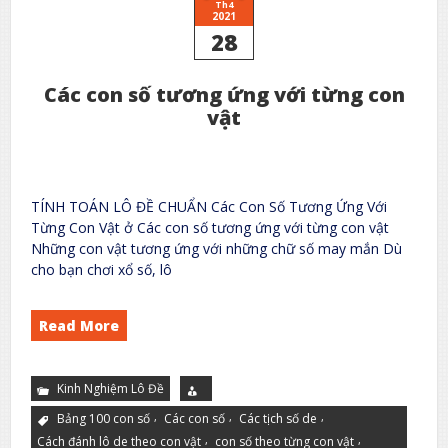
Th4
2021
28
Các con số tương ứng với từng con
vật
TÍNH TOÁN LÔ ĐỀ CHUẨN Các Con Số Tương Ứng Với
Từng Con Vật ở Các con số tương ứng với từng con vật
Những con vật tương ứng với những chữ số may mắn Dù
cho bạn chơi xổ số, lô
Read More
Kinh Nghiệm Lô Đề
,
,
,
Bảng 100 con số
Các con số
Các tịch số de
,
,
Cách đánh lô de theo con vật
con số theo từng con vật