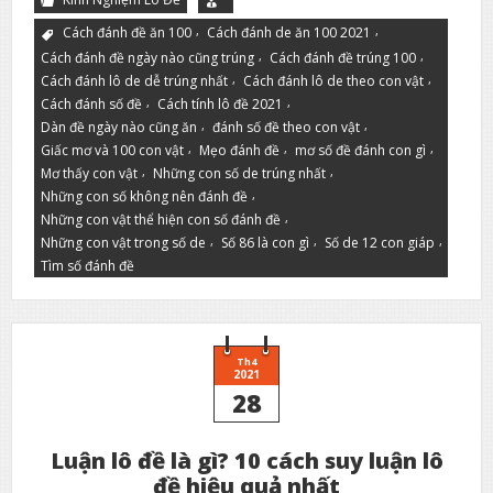
,
,
Cách đánh đề ăn 100
Cách đánh de ăn 100 2021
,
,
Cách đánh đề ngày nào cũng trúng
Cách đánh đề trúng 100
,
,
Cách đánh lô de dễ trúng nhất
Cách đánh lô de theo con vật
,
,
Cách đánh số đề
Cách tính lô đề 2021
,
,
Dàn đề ngày nào cũng ăn
đánh số đề theo con vật
,
,
,
Giấc mơ và 100 con vật
Mẹo đánh đề
mơ số đề đánh con gì
,
,
Mơ thấy con vật
Những con số de trúng nhất
,
Những con số không nên đánh đề
,
Những con vật thể hiện con số đánh đề
,
,
,
Những con vật trong số de
Số 86 là con gì
Số de 12 con giáp
Tìm số đánh đề
Th4
2021
28
Luận lô đề là gì? 10 cách suy luận lô
đề hiệu quả nhất