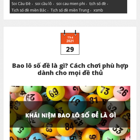
,
,
,
,
Soi Cầu Đề
soi cầu lô
soi cau mien phi
tịch số đề
,
,
Tịch số đề miền Bắc
Tịch số đề miền Trung
xsmb
Th4
2021
29
Bao lô số đề là gì? Cách chơi phù hợp
dành cho mọi đề thủ