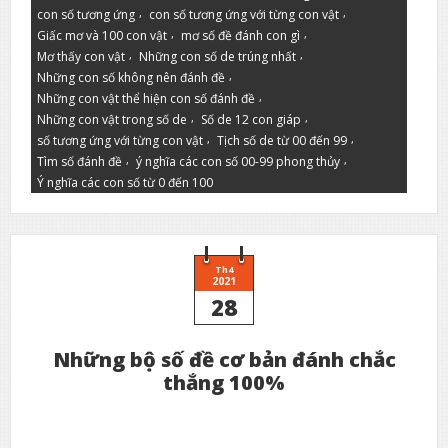
,
,
con số tương ứng
con số tương ứng với từng con vật
,
,
Giấc mơ và 100 con vật
mơ số đề đánh con gì
,
,
Mơ thấy con vật
Những con số de trúng nhất
,
Những con số không nên đánh đề
,
Những con vật thể hiện con số đánh đề
,
,
Những con vật trong số de
Số de 12 con giáp
,
,
số tương ứng với từng con vật
Tịch số de từ 00 đến 99
,
,
Tìm số đánh đề
ý nghĩa các con số 00-99 phong thủy
Ý nghĩa các con số từ 0 đến 100
Th4
2021
28
Những bộ số đề cơ bản đánh chắc
thắng 100%