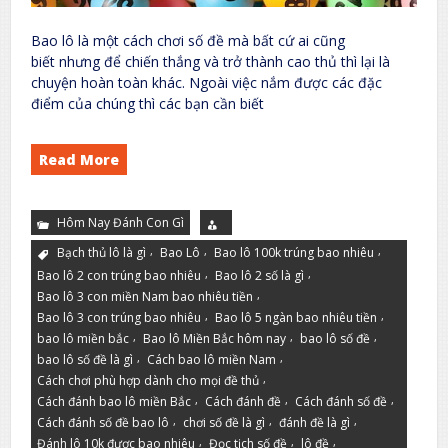
Bao lô là một cách chơi số đề mà bất cứ ai cũng
biết nhưng để chiến thắng và trở thành cao thủ thì lại là
chuyện hoàn toàn khác. Ngoài việc nắm được các đặc
điểm của chúng thì các bạn cần biết
Read More
Hôm Nay Đánh Con Gì
,
,
,
Bạch thủ lô là gì
Bao Lô
Bao lô 100k trúng bao nhiêu
,
,
Bao lô 2 con trúng bao nhiêu
Bao lô 2 số là gì
,
Bao lô 3 con miền Nam bao nhiêu tiền
,
,
Bao lô 3 con trúng bao nhiêu
Bao lô 5 ngàn bao nhiêu tiền
,
,
,
bao lô miền bắc
Bao lô Miền Bắc hôm nay
bao lô số đề
,
,
bao lô số đề là gì
Cách bao lô miền Nam
,
Cách chơi phù hợp dành cho mọi đề thủ
,
,
,
Cách đánh bao lô miền Bắc
Cách đánh đề
Cách đánh số đề
,
,
,
Cách đánh số đề bao lô
chơi số đề là gì
đánh đề là gì
,
,
,
Đánh lô 10k được bao nhiêu
Đọc tịch số đề
lô đề