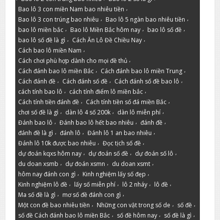
,
Bao lô 3 con miền Nam bao nhiêu tiền
,
,
Bao lô 3 con trúng bao nhiêu
Bao lô 5 ngàn bao nhiêu tiền
,
,
,
bao lô miền bắc
Bao lô Miền Bắc hôm nay
bao lô số đề
,
,
bao lô số đề là gì
Cách Ăn Lô Đề Chiều Nay
,
Cách bao lô miền Nam
,
Cách chơi phù hợp dành cho mọi đề thủ
,
,
Cách đánh bao lô miền Bắc
Cách đánh bao lô miền Trung
,
,
,
Cách đánh đề
Cách đánh số đề
Cách đánh số đề bao lô
,
,
cách tính bao lô
cách tính điểm lô miền bắc
,
,
Cách tính tiền đánh đề
Cách tính tiền số đá miền Bắc
,
,
,
chơi số đề là gì
dàn lô 4 số 200k
dàn lô miễn phí
,
,
,
Đánh bao lô
Đánh bao lô hết bao nhiêu
đánh đề
,
,
,
đánh đề là gì
đánh lô
Đánh lô 1 an bao nhiêu
,
,
Đánh lô 10k được bao nhiêu
Đọc tịch số đề
,
,
,
dự đoán kqxs hôm nay
dự đoán số đề
dự đoán số lô
,
,
,
du doan xsmb
dự đoán xsmn
du doan xsmt
,
,
hôm nay đánh con gì
Kinh nghiệm lấy số đẹp
,
,
,
,
Kinh nghiệm lô đề
lấy số miễn phí
lô 2 nháy
lô đề
,
,
Ma số đề là gì
mơ số đề đánh con gì
,
,
,
Một con đề bao nhiêu tiền
Những con vật trong số de
số đề
,
,
,
số đề Cách đánh bao lô miền Bắc
số đề hôm nay
số đề là gì