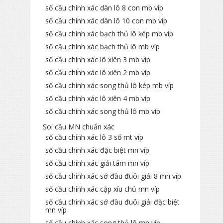
số cầu chính xác dàn lô 8 con mb víp
số cầu chính xác dàn lô 10 con mb víp
số cầu chính xác bạch thủ lô kép mb víp
số cầu chính xác bạch thủ lô mb víp
số cầu chính xác lô xiên 3 mb víp
số cầu chính xác lô xiên 2 mb víp
số cầu chính xác song thủ lô kép mb víp
số cầu chính xác lô xiên 4 mb víp
số cầu chính xác song thủ lô mb víp
Soi cầu MN chuẩn xác
số cầu chính xác lô 3 số mt víp
số cầu chính xác đặc biệt mn víp
số cầu chính xác giải tám mn víp
số cầu chính xác sớ đầu đuôi giải 8 mn víp
số cầu chính xác cặp xíu chủ mn víp
số cầu chính xác sớ đầu đuôi giải đặc biệt
mn víp
số cầu chính xác song thủ lô mn víp