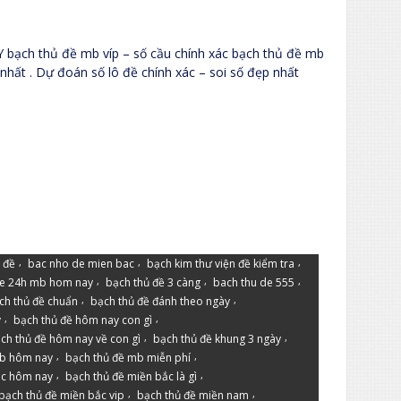
ch thủ đề mb víp – số cầu chính xác bạch thủ đề mb
nhất . Dự đoán số lô đề chính xác – soi số đẹp nhất
,
,
,
 đề
bac nho de mien bac
bạch kim thư viện đề kiểm tra
,
,
,
de 24h mb hom nay
bạch thủ đề 3 càng
bach thu de 555
,
,
ch thủ đề chuẩn
bạch thủ đề đánh theo ngày
,
,
y
bạch thủ đề hôm nay con gì
,
,
ch thủ đề hôm nay về con gì
bạch thủ đề khung 3 ngày
,
,
mb hôm nay
bạch thủ đề mb miễn phí
,
,
ắc hôm nay
bạch thủ đề miền bắc là gì
,
,
bạch thủ đề miền bắc vip
bạch thủ đề miền nam