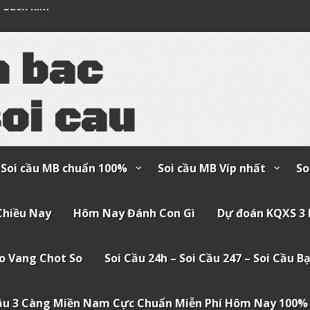
g Bach Kim
ố Miền Bắc Hôm Nay –
n
b
a
c
s
o
i
c
a
u
Soi cầu MB chuẩn 100%
Soi cầu MB Víp nhất
So
Chiều Nay
Hôm Nay Đánh Con Gì
Dự đoán KQXS 3
o Vang Chot So
Soi Cầu 24h – Soi Cầu 247 – Soi Cầu
ầu 3 Càng Miền Nam Cực Chuẩn Miễn Phí Hôm Nay 100%