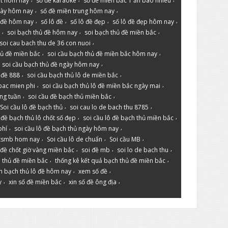
ất hôm nay
số đề karaoke
số đề miền bắc 1 ăn bao nhiêu
,
,
gày hôm nay
số đề miền trung hôm nay
,
,
,
,
 đề hôm nay
số lô đề
số lô đề đẹp
số lô đề đẹp hôm nay
,
,
,
n
soi bạch thủ đề hôm nay
soi bạch thủ đề miền bắc
,
soi cau bach thu de 36 con nuoi
,
,
hủ đề miền bắc
soi cầu bạch thủ đề miền bắc hôm nay
,
,
soi cầu bạch thủ đề ngày hôm nay
,
,
 đề 888
soi cầu bạch thủ lô de miền bắc
,
,
bac mien phi
soi cầu bạch thủ lô đề miền bắc ngày mai
,
,
ong tuần
soi cầu đề bạch thủ miền bắc
,
,
Soi cầu lô đề bạch thủ
soi cau lo de bach thu 8785
,
,
 đề bạch thủ lô chốt số đẹp
soi cầu lô đề bạch thủ miền bắc
,
,
phí
soi cầu lô đề bạch thủ ngày hôm nay
,
,
,
u xsmb hom nay
Soi cầu lô de chuẩn
Soi cầu MB
,
,
,
 đề chốt giờ vàng miền bắc
soi đề mb
soi lo de bach thu
,
,
 thủ đề miền bắc
thống kê kết quả bạch thủ đề miền bắc
,
,
 bạch thủ lô đề hôm nay
xem số đề
,
,
,
y
xin số đề miền bắc
xin số đề ông địa