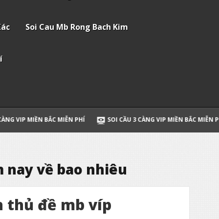
Xác
Soi Cau Mb Rong Bach Kim
í
ỄN PHÍ
SOI CẦU 3 CÀNG VIP MIỀN BẮC MIỄN PHÍ – DỰ ĐOÁN 247
 nay về bao nhiêu
h thủ đề mb víp