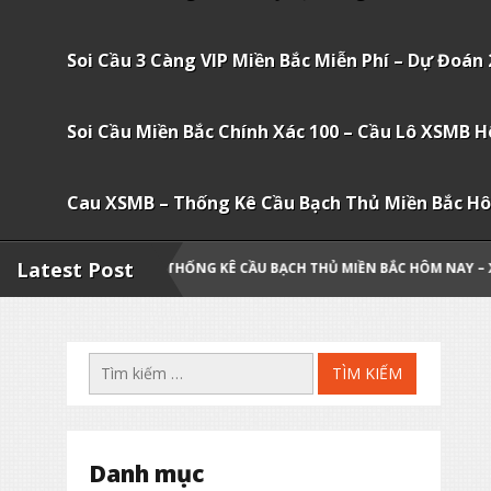
Soi Cầu 3 Càng VIP Miền Bắc Miễn Phí – Dự Đoán 
Soi Cầu Miền Bắc Chính Xác 100 – Cầu Lô XSMB 
Cau XSMB – Thống Kê Cầu Bạch Thủ Miền Bắc Hô
Latest Post
– THỐNG KÊ CẦU BẠCH THỦ MIỀN BẮC HÔM NAY – XỔ SỐ
SOI CẦU 
Tìm
kiếm
cho:
Danh mục