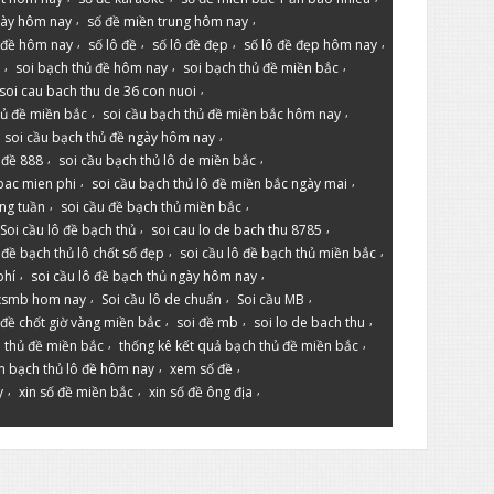
,
,
gày hôm nay
số đề miền trung hôm nay
,
,
,
,
 đề hôm nay
số lô đề
số lô đề đẹp
số lô đề đẹp hôm nay
,
,
,
n
soi bạch thủ đề hôm nay
soi bạch thủ đề miền bắc
,
soi cau bach thu de 36 con nuoi
,
,
hủ đề miền bắc
soi cầu bạch thủ đề miền bắc hôm nay
,
,
soi cầu bạch thủ đề ngày hôm nay
,
,
 đề 888
soi cầu bạch thủ lô de miền bắc
,
,
bac mien phi
soi cầu bạch thủ lô đề miền bắc ngày mai
,
,
ong tuần
soi cầu đề bạch thủ miền bắc
,
,
Soi cầu lô đề bạch thủ
soi cau lo de bach thu 8785
,
,
 đề bạch thủ lô chốt số đẹp
soi cầu lô đề bạch thủ miền bắc
,
,
phí
soi cầu lô đề bạch thủ ngày hôm nay
,
,
,
u xsmb hom nay
Soi cầu lô de chuẩn
Soi cầu MB
,
,
,
 đề chốt giờ vàng miền bắc
soi đề mb
soi lo de bach thu
,
,
 thủ đề miền bắc
thống kê kết quả bạch thủ đề miền bắc
,
,
 bạch thủ lô đề hôm nay
xem số đề
,
,
,
y
xin số đề miền bắc
xin số đề ông địa