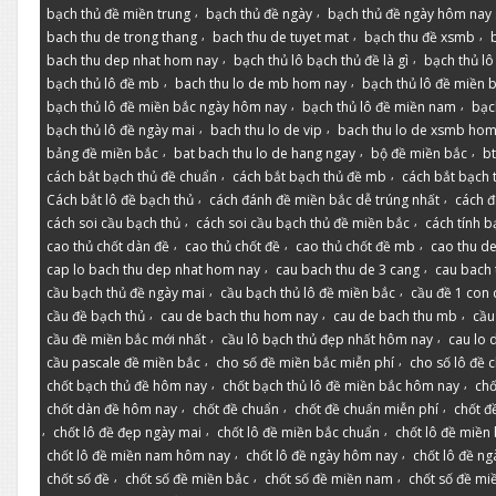
,
,
bạch thủ đề miền trung
bạch thủ đề ngày
bạch thủ đề ngày hôm nay 
,
,
,
bach thu de trong thang
bach thu de tuyet mat
bạch thu đề xsmb
,
,
bach thu dep nhat hom nay
bạch thủ lô bạch thủ đề là gì
bạch thủ lô
,
,
bạch thủ lô đề mb
bach thu lo de mb hom nay
bạch thủ lô đề miền 
,
,
bạch thủ lô đề miền bắc ngày hôm nay
bạch thủ lô đề miền nam
bạc
,
,
bạch thủ lô đề ngày mai
bach thu lo de vip
bach thu lo de xsmb hom
,
,
,
bảng đề miền bắc
bat bach thu lo de hang ngay
bộ đề miền bắc
b
,
,
cách bắt bạch thủ đề chuẩn
cách bắt bạch thủ đề mb
cách bắt bạch 
,
,
Cách bắt lô đề bạch thủ
cách đánh đề miền bắc dễ trúng nhất
cách đ
,
,
cách soi cầu bạch thủ
cách soi cầu bạch thủ đề miền bắc
cách tính 
,
,
,
cao thủ chốt dàn đề
cao thủ chốt đề
cao thủ chốt đề mb
cao thu d
,
,
cap lo bach thu dep nhat hom nay
cau bach thu de 3 cang
cau bach
,
,
cầu bạch thủ đề ngày mai
cầu bạch thủ lô đề miền bắc
cầu đề 1 con 
,
,
,
cầu đề bạch thủ
cau de bach thu hom nay
cau de bach thu mb
cầu
,
,
cầu đề miền bắc mới nhất
cầu lô bạch thủ đẹp nhất hôm nay
cau lo 
,
,
cầu pascale đề miền bắc
cho số đề miền bắc miễn phí
cho số lô đề 
,
,
chốt bạch thủ đề hôm nay
chốt bạch thủ lô đề miền bắc hôm nay
chố
,
,
,
chốt dàn đề hôm nay
chốt đề chuẩn
chốt đề chuẩn miễn phí
chốt đ
,
,
,
chốt lô đề đẹp ngày mai
chốt lô đề miền bắc chuẩn
chốt lô đề miền
,
,
chốt lô đề miền nam hôm nay
chốt lô đề ngày hôm nay
chốt lô đề ng
,
,
,
chốt số đề
chốt số đề miền bắc
chốt số đề miền nam
chốt số đề mi