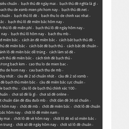
,
,
,
siêu chuẩn
bạch thủ đề ngày mai
bạch thủ đề nghĩa là gì
,
,
bach thu de xsmb mien phi hom nay
bạch thủ đề.net
,
,
,
 chuẩn
bạch thủ lô đề
bach thu lo de chinh xac nhat
,
,
bắc
bạch thủ lô đề miền bắc hôm nay
,
,
h thủ lô đề miễn phí
bạch thủ lô đề ngày hôm nay
,
,
,
 nay
bạch thủ lô hôm nay
bach thu mb
,
,
,
tđ miền bắc
cách ăn đề miền bắc
cách bắt bạch thủ đề
,
,
,
thủ đề miền bắc
cách bắt đề bạch thủ
cách bắt đề chuẩn
,
,
ánh lô đề miền bắc dễ trúng
cách làm số đề
,
,
bạch thủ đề miền bắc
cách tính đề bạch thủ
,
,
e/rong bach kim
cao thu lo de mien bac
,
,
 thu de hom nay
cau bach thu de mb
,
,
,
duy nhất
cầu đề 2 số chuẩn nhất
cầu đề 2 số xsmb
,
,
 đề bạch thủ miền bắc
cầu đề miền bắc cực chuẩn
,
,
de bach thu
cầu lô de bạch thủ chính xác 100
,
,
,
chuẩn
chơi số đề là gì
chơi số đề online
,
,
t chuẩn dàn đề đầu đuôi mb
chốt dàn đề 36 số chuẩn
,
,
,
ề hôm nay
chốt đề mb
chốt đề miền bắc
chốt lô đề chuẩn
,
,
 bắc hôm nay
chốt lô đề miền nam
,
,
,
ày mai
chốt lô đề về hôm nay
chốt lô đề xổ số miền bắc
,
,
,
ền trung
chốt số đề ngày hôm nay
chốt số lô đề chuẩn