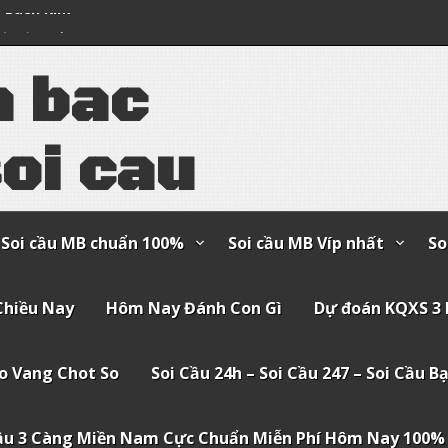
g Bach Kim
ố Miền Bắc Hôm Nay –
n
b
a
c
s
o
i
c
a
u
Soi cầu MB chuẩn 100%
Soi cầu MB Víp nhất
So
Chiều Nay
Hôm Nay Đánh Con Gì
Dự đoán KQXS 3
o Vang Chot So
Soi Cầu 24h – Soi Cầu 247 – Soi Cầu
ầu 3 Càng Miền Nam Cực Chuẩn Miễn Phí Hôm Nay 100%