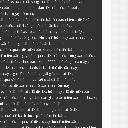
,
,
ố lô đề xsmb
chốt song thủ đề miền bắc hôm nay
,
,
ền bắc ăn quanh năm
dàn đề miền bắc bất bại
,
iền bắc ngày hôm nay
,
,
,
đề miền bắc
đánh đề miền bắc ăn bao nhiêu
đề 2 số
,
,
ao nhiêu
đề 4 càng miền bắc ăn bao nhiêu
,
,
,
đề bạch thủ xsmb chuẩn hôm nay
đề bạch thủy
,
,
 gan miền bắc rồng bạch kim
đề hôm nay bạch thủ con gì
,
,
 bắc 1 tháng
đề miền bắc ăn bao nhiêu
,
,
,
ắc hôm qua
đề miền bắc khan
đề miền bắc là sao
,
,
đề miền bắc ngày hôm qua
đề miền bắc trúng bao nhiêu
,
,
,
đề thi thử đại học bách khoa 2020
đề tổng 1 có mấy con
,
,
 lo de mien bac
dự đoán bạch thủ đề hôm nay
,
,
,
ôm nay
ghi đề miền bắc
giải giấc mơ số đề
,
,
ết quả số đề hôm nay
kết quả số đề miền bắc
,
,
hiệm soi đề bạch thủ
lô bạch thủ hôm nay
,
,
,
,
 xs
lô đề chốt số
lô đề đẹp hôm nay
lô đề miền bắc
,
,
ề miền bắc hôm nay đánh con gì
lo de mien bac lau chua ve
,
,
,
nline
lô đề miền bắc thứ bảy
lô đê online
,
,
,
đề con vật
mơ số đề đánh con gì
mơ số lô đề
,
,
,
n
nuôi đề bạch thủ
phôi đề miền bắc
,
,
,
ề miền bắc
quay số đề
quay thử đề miền bắc
,
,
,
ất hôm nay
số đề karaoke
số đề miền bắc 1 ăn bao nhiêu