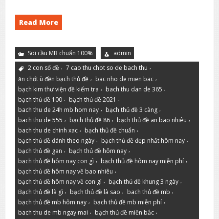
Read More
Soi cầu MB chuẩn 100%
admin
,
,
2 con số đề
7 cao thu chot so de bach thu
,
,
ăn chốt ù đền bạch thủ đề
bac nho de mien bac
,
,
bạch kim thư viện đề kiểm tra
bach thu dan de 365
,
,
bạch thủ đề 100
bạch thủ đề 2021
,
,
bach thu de 24h mb hom nay
bạch thủ đề 3 càng
,
,
,
bach thu de 555
bạch thủ đề 86
bạch thủ đề an bao nhiêu
,
,
bach thu de chinh xac
bạch thủ đề chuẩn
,
,
bạch thủ đề đánh theo ngày
bạch thủ đề đẹp nhất hôm nay
,
,
bạch thủ đề gan
bạch thủ đề hôm nay
,
,
bạch thủ đề hôm nay con gì
bạch thủ đề hôm nay miễn phí
,
bạch thủ đề hôm nay về bao nhiêu
,
,
bạch thủ đề hôm nay về con gì
bạch thủ đề khung 3 ngày
,
,
,
Bạch thủ đề là gì
bạch thủ đề là sao
bach thủ đề mb
,
,
bạch thủ đề mb hôm nay
bạch thủ đề mb miễn phí
,
,
bach thu de mb ngay mai
bạch thủ đề miền bắc