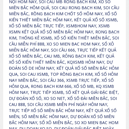
NỘI HÔM NAY, SOI CẦU MB RỒNG BẠCH KIM, XỔ SỐ
MIỀN BẮC HÔM QUẢ, SOI CAU RONG BẠCH KIM, SOI CẦU
MIỀN BẮC, RỒNG BẠCH KIM CHỐT SỐ HÔM NAY, XỔ SỐ
KIẾN THIẾT MIỀN BẮC HÔM NAY, KẾT QUẢ XỔ SỐ XSMB,
XỔ SỐ MIỀN BẮC TRỰC TIẾP, XSMBHOM NAY, XSMB
XSMN KẾT QUẢ XỔ SỐ MIỀN BẮC HÔM NAY, RONG BẠCH
KIM, THỐNG KÊ XSMB, XỔ SỐ KIẾN THIẾT MIÊN BẮC, SOI
CẦU MIỄN PHÍ 888, XO SO MIEN BAC HOM NAY, SỔ XÔ
MIÊN BẮC HÔM NAY, SOI CẦU 666, TRỰC TIẾP KẾT QUẢ
XỔ SỐ MIỀN BẮC, CAU MB, RÔNG BẠCH KIM, KẾT QUẢ
XỔ SỐ KIẾN THIẾT MIỀN BẮC, KQXSMB HÔM NAY, DỰ
ĐOÁN SỐ DE HÔM NAY, KẾT QUẢ XỔ SỐ MIỀN BẮC HÔM
QUA, SOI CAU XSMB, TOP RỒNG BẠCH KIM, XỔ SỐ HÔM
NAY MIỀN BẮC, SOI CÂU 366, XSMB TRỰC TIẾP, XỔ SỐ
HÔM QUA, RONG BACH KIM 666, XỔ SỐ MB, KQ XSMB
HÔM NAY, TRỰC TIẾP XSMB, SỐ KẾT QUẢ GIẢI ĐẶC BIỆT,
DỰ ĐOÁN XỔ SỐ, XO SO NET, XỔ SỐ ĐÀI MIỀN BẮC, SOI
CAU 888, SOI CẦU XSMB MIỄN PHÍ NGÀY HÔM NAY,
TRỰC TIẾP XỔ SỐ MIỀN BẮC HÔM NAY, KẾT QUẢ XỔ SỐ
MIỀN, SỐ MIỀN BẮC HÔM NAY, DỰ ĐOÁN XỔ SỐ MIỀN
BẮC HÔM NAY, SỔ XÔ MIÊN BẮC, SO XO MIEN BAC HOM
NAY, DU DOAN XO SO, DỰ ĐOÁN GIẢI ĐẶC BIỆT NGÀY