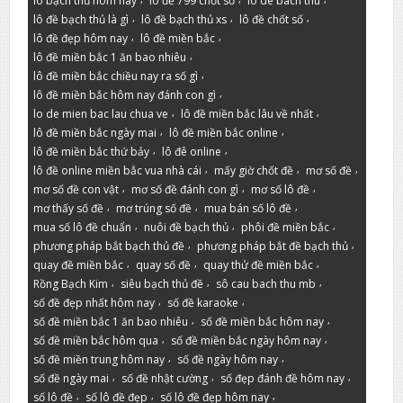
lô bạch thủ hôm nay
lô đề 799 chốt số
lo de bach thu
,
,
,
lô đề bạch thủ là gì
lô đề bạch thủ xs
lô đề chốt số
,
,
lô đề đẹp hôm nay
lô đề miền bắc
,
lô đề miền bắc 1 ăn bao nhiêu
,
lô đề miền bắc chiều nay ra số gì
,
lô đề miền bắc hôm nay đánh con gì
,
,
lo de mien bac lau chua ve
lô đề miền bắc lâu về nhất
,
,
lô đề miền bắc ngày mai
lô đề miền bắc online
,
,
lô đề miền bắc thứ bảy
lô đê online
,
,
,
lô đề online miền bắc vua nhà cái
mấy giờ chốt đề
mơ số đề
,
,
,
mơ số đề con vật
mơ số đề đánh con gì
mơ số lô đề
,
,
,
mơ thấy số đề
mơ trúng số đề
mua bán số lô đề
,
,
,
mua số lô đề chuẩn
nuôi đề bạch thủ
phôi đề miền bắc
,
,
phương pháp bắt bạch thủ đề
phương pháp bắt đề bạch thủ
,
,
,
quay đề miền bắc
quay số đề
quay thử đề miền bắc
,
,
,
Rồng Bạch Kim
siêu bạch thủ đề
sô cau bach thu mb
,
,
số đề đẹp nhất hôm nay
số đề karaoke
,
,
số đề miền bắc 1 ăn bao nhiêu
số đề miền bắc hôm nay
,
,
số đề miền bắc hôm qua
số đề miền bắc ngày hôm nay
,
,
số đề miền trung hôm nay
số đề ngày hôm nay
,
,
,
số đề ngày mai
số đề nhật cường
số đẹp đánh đề hôm nay
,
,
,
số lô đề
số lô đề đẹp
số lô đề đẹp hôm nay