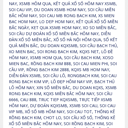
NAY, XSMB HÔM QUA, KẾT QUẢ XỔ SỐ HÔM NAY XSMB,
SOI CAU VIP, DU DOAN XSMB HOM NAY, SOI CẦU MIỀN
BẮC HÔM NAY, SOI CAU MB RONG BACH KIM, XS MIEN
BAC HOM NAY, LO DEP HOM NAY, KẾT QUẢ XỔ SỐ MIỀN
BẮC NGÀY, KET QUA XSMB HOM NAY, XO SO MIỀN BẮC,
SOI CẦU DỰ ĐOÁN XỔ SỐ MIỀN BẮC HÔM NAY, DIỄN
ĐÀN XỔ SỐ MIỀN BẮC, XỔ SỐ HÀ NỘI HÔM QUA, SỔ KẾT
QUẢ MIỀN BẮC, DU DOAN KQXSMB, SOI CẦU BẠCH THỦ,
XO MIEN BAC, SOI RONG BACH KIM, KQXS NET, LÔ ĐỀ
HÔM NAY, XSMB HOM QUA, SOI CẦU BẠCH KIM, XOSO
MIEN BAC, RỒNG BẠCH KIM 888, SOI CAU MIEN PHI, SOI
CẦU VIP, RỒNG BẠCH KIM 2888, KQXS MB HOM NAY,
DIỄN ĐÀN XSMB, SOI CẦU LÔ, RONGBACH KIM, SOI CAU
RONG BACH KIM VIP, LÔ ĐẸP HÔM NAY VIP, BẠCH THỦ
LÔ HÔM NAY, XIN SỐ MIỀN BẮC, DU DOAN KQXS, XSMB
RONG BACH KIM, KQXS MIỀN BẮC HÔM NAY, SOI CẦU
6666, CAU 888, TRUC TIEP KQXSMB, TRỰC TIẾP XSMB
HÔM NAY, DỰ ĐOÁN KQXSMB, XSMB SOI CAU, SOI CAU
VIP MB, XỔ SỐ MB HÔM NAY, SOI CAU TOT, THỐNG KÊ
RỒNG BẠCH KIM, CHOT LO, SOI CẦU XỔ SỐ, THỐNG KÊ
XỔ SỐ MIỀN BẮC HÔM NAY, SOI RỒNG BẠCH KIM, SOI