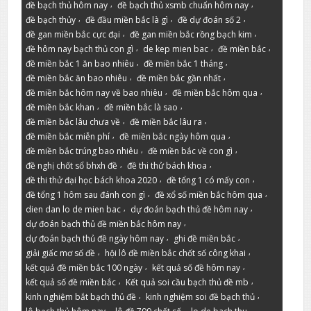
,
,
đề bạch thủ hôm nay
đề bạch thủ xsmb chuẩn hôm nay
,
,
,
đề bạch thủy
đề đầu miền bắc là gì
đề dự đoán số 2
,
,
đề gan miền bắc cực đại
đề gan miền bắc rồng bạch kim
,
,
,
đề hôm nay bạch thủ con gì
de kep mien bac
đề miền bắc
,
,
đề miền bắc 1 ăn bao nhiêu
đề miền bắc 1 tháng
,
,
đề miền bắc ăn bao nhiêu
đề miền bắc gần nhất
,
,
đề miền bắc hôm nay về bao nhiêu
đề miền bắc hôm qua
,
,
đề miền bắc khan
đề miền bắc là sao
,
,
đề miền bắc lâu chưa về
đề miền bắc lâu ra
,
,
đề miền bắc miễn phí
đề miền bắc ngày hôm qua
,
,
đề miền bắc trúng bao nhiêu
đề miền bắc về con gì
,
,
đề nghị chốt sổ bhxh đề
đề thi thử bách khoa
,
,
đề thi thử đại học bách khoa 2020
đề tổng 1 có mấy con
,
,
đề tổng 1 hôm sau đánh con gì
đề xổ số miền bắc hôm qua
,
,
dien dan lo de mien bac
dự đoán bạch thủ đề hôm nay
,
dự đoán bạch thủ đề miền bắc hôm nay
,
,
dự đoán bạch thủ đề ngày hôm nay
ghi đề miền bắc
,
,
giải giấc mơ số đề
hội lô đề miền bắc chốt số công khai
,
,
kết quả đề miền bắc 100 ngày
kết quả số đề hôm nay
,
,
kết quả số đề miền bắc
Kết quả soi cầu bạch thủ đề mb
,
,
kinh nghiệm bắt bạch thủ đề
kinh nghiệm soi đề bạch thủ
,
,
,