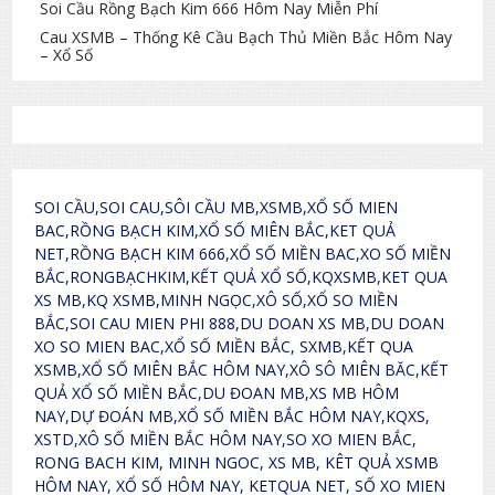
Soi Cầu Rồng Bạch Kim 666 Hôm Nay Miễn Phí
Cau XSMB – Thống Kê Cầu Bạch Thủ Miền Bắc Hôm Nay
– Xổ Số
SOI CẦU,SOI CAU,SÔI CẦU MB,XSMB,XỔ SỐ MIEN
BAC,RỒNG BẠCH KIM,XỔ SỐ MIÊN BẮC,KET QUẢ
NET,RỒNG BẠCH KIM 666,XỔ SỐ MIỀN BAC,XO SỐ MIỀN
BẮC,RONGBẠCHKIM,KẾT QUẢ XỔ SỐ,KQXSMB,KET QUA
XS MB,KQ XSMB,MINH NGỌC,XÔ SỐ,XỔ SO MIỀN
BẮC,SOI CAU MIEN PHI 888,DU DOAN XS MB,DU DOAN
XO SO MIEN BAC,XỔ SỐ MIỀN BẮC, SXMB,KẾT QUA
XSMB,XỔ SỐ MIÊN BẮC HÔM NAY,XÔ SÔ MIÊN BĂC,KẾT
QUẢ XỔ SỐ MIỀN BẮC,DU ĐOAN MB,XS MB HÔM
NAY,DỰ ĐOÁN MB,XỔ SỐ MIỀN BẮC HÔM NAY,KQXS,
XSTD,XÔ SỐ MIỀN BẮC HÔM NAY,SO XO MIEN BẮC,
RONG BACH KIM, MINH NGOC, XS MB, KÊT QUẢ XSMB
HÔM NAY, XỔ SỐ HÔM NAY, KETQUA NET, SỐ XO MIEN