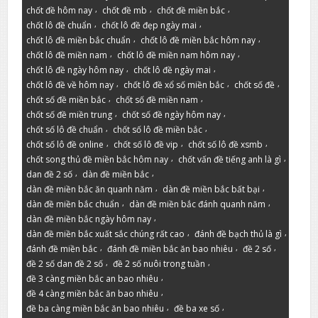
,
,
,
chốt đề hôm nay
chốt đề mb
chốt đề miền bắc
,
,
chốt lô đề chuẩn
chốt lô đề đẹp ngày mai
,
,
chốt lô đề miền bắc chuẩn
chốt lô đề miền bắc hôm nay
,
,
chốt lô đề miền nam
chốt lô đề miền nam hôm nay
,
,
chốt lô đề ngày hôm nay
chốt lô đề ngày mai
,
,
,
chốt lô đề về hôm nay
chốt lô đề xổ số miền bắc
chốt số đề
,
,
chốt số đề miền bắc
chốt số đề miền nam
,
,
chốt số đề miền trung
chốt số đề ngày hôm nay
,
,
chốt số lô đề chuẩn
chốt số lô đề miền bắc
,
,
,
chốt số lô đề online
chốt số lô đề vip
chốt số lô đề xsmb
,
,
chốt song thủ đề miền bắc hôm nay
chốt vấn đề tiếng anh là gì
,
,
dan đề 2 số
dàn đề miền bắc
,
,
dàn đề miền bắc ăn quanh năm
dàn đề miền bắc bất bại
,
,
dàn đề miền bắc chuẩn
dàn đề miền bắc đánh quanh năm
,
dàn đề miền bắc ngày hôm nay
,
,
dàn đề miền bắc xuất sắc chúng rất cao
đánh đề bạch thủ là gì
,
,
,
đánh đề miền bắc
đánh đề miền bắc ăn bao nhiêu
đề 2 số
,
,
đề 2 số dan đề 2 số
đề 2 số nuôi trong tuần
,
đề 3 càng miền bắc an bao nhiêu
,
đề 4 càng miền bắc ăn bao nhiêu
,
,
đề ba càng miền bắc ăn bao nhiêu
đề ba xe số