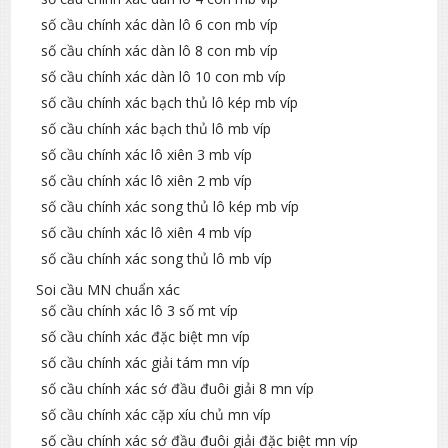
số cầu chính xác dàn lô 6 con mb víp
số cầu chính xác dàn lô 8 con mb víp
số cầu chính xác dàn lô 10 con mb víp
số cầu chính xác bạch thủ lô kép mb víp
số cầu chính xác bạch thủ lô mb víp
số cầu chính xác lô xiên 3 mb víp
số cầu chính xác lô xiên 2 mb víp
số cầu chính xác song thủ lô kép mb víp
số cầu chính xác lô xiên 4 mb víp
số cầu chính xác song thủ lô mb víp
Soi cầu MN chuẩn xác
số cầu chính xác lô 3 số mt víp
số cầu chính xác đặc biệt mn víp
số cầu chính xác giải tám mn víp
số cầu chính xác sớ đầu đuôi giải 8 mn víp
số cầu chính xác cặp xíu chủ mn víp
số cầu chính xác sớ đầu đuôi giải đặc biệt mn víp