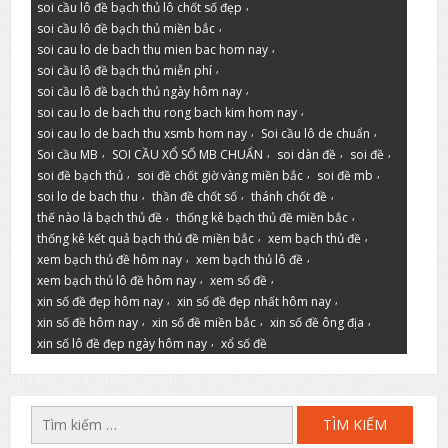
,
soi cầu lô đề bạch thủ lô chốt số đẹp
,
soi cầu lô đề bạch thủ miền bắc
,
soi cau lo de bach thu mien bac hom nay
,
soi cầu lô đề bạch thủ miễn phí
,
soi cầu lô đề bạch thủ ngày hôm nay
,
soi cau lo de bach thu rong bach kim hom nay
,
,
soi cau lo de bach thu xsmb hom nay
Soi cầu lô de chuẩn
,
,
,
,
Soi cầu MB
SOI CẦU XỔ SỐ MB CHUẨN
soi dàn đề
soi đề
,
,
,
soi đề bạch thủ
soi đề chốt giờ vàng miền bắc
soi đề mb
,
,
,
soi lo de bach thu
thần đề chốt số
thánh chốt đề
,
,
thế nào là bạch thủ đề
thống kê bạch thủ đề miền bắc
,
,
thống kê kết quả bạch thủ đề miền bắc
xem bạch thủ đề
,
,
xem bạch thủ đề hôm nay
xem bạch thủ lô đề
,
,
xem bạch thủ lô đề hôm nay
xem số đề
,
,
xin số đề đẹp hôm nay
xin số đề đẹp nhất hôm nay
,
,
,
xin số đề hôm nay
xin số đề miền bắc
xin số đề ông địa
,
xin số lô đề đẹp ngày hôm nay
xổ số đề
Tìm
kiếm
cho: