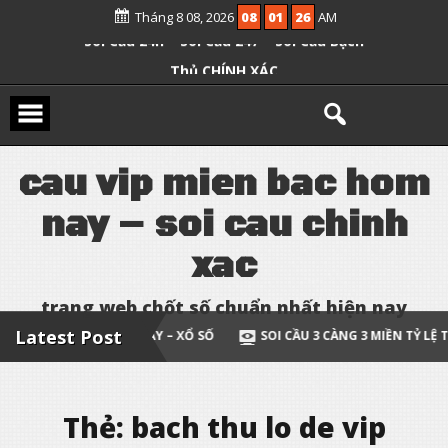
Soi Cầu 3 Càng Miền Nam Cực Chuẩn
Skip
Tháng 8 08, 2026
08
01
27
AM
to
Miễn Phí Hôm Nay 100%
content
Soi Cầu 24h – Soi Cầu 247 – Soi Cầu Bạch
Thủ CHÍNH XÁC
Soi Cau Mb Rong Bach Kim
Giờ Vàng Chốt Số Miền Bắc Hôm Nay –
c
a
u
v
i
p
m
i
e
n
b
a
c
h
o
m
Xổ Số 666
n
a
y
–
s
o
i
c
a
u
c
h
i
n
h
x
a
c
t
r
a
n
g
w
e
b
c
h
ố
t
s
ố
c
h
u
ẩ
n
n
h
ấ
t
h
i
ệ
n
n
a
y
Latest Post
HÔM NAY – XỔ SỐ
SOI CẦU 3 CÀNG 3 MIỀN TỶ LỆ TRÚNG 99%
Thẻ:
bach thu lo de vip