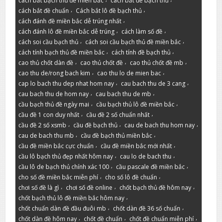
cách bắt bạch thủ đề miền bắc
cách bắt đề bạch thủ
,
,
cách bắt đề chuẩn
Cách bắt lô đề bạch thủ
,
cách đánh đề miền bắc dễ trúng nhất
,
,
cách đánh lô đề miền bắc dễ trúng
cách làm số đề
,
,
cách soi cầu bạch thủ
cách soi cầu bạch thủ đề miền bắc
,
,
cách tính bạch thủ đề miền bắc
cách tính đề bạch thủ
,
,
,
cao thủ chốt dàn đề
cao thủ chốt đề
cao thủ chốt đề mb
,
,
cao thu de/rong bach kim
cao thu lo de mien bac
,
,
cap lo bach thu dep nhat hom nay
cau bach thu de 3 cang
,
,
cau bach thu de hom nay
cau bach thu de mb
,
,
cầu bạch thủ đề ngày mai
cầu bạch thủ lô đề miền bắc
,
,
cầu đề 1 con duy nhất
cầu đề 2 số chuẩn nhất
,
,
,
cầu đề 2 số xsmb
cầu đề bạch thủ
cau de bach thu hom nay
,
,
cau de bach thu mb
cầu đề bạch thủ miền bắc
,
,
cầu đề miền bắc cực chuẩn
cầu đề miền bắc mới nhất
,
,
cầu lô bạch thủ đẹp nhất hôm nay
cau lo de bach thu
,
,
cầu lô de bạch thủ chính xác 100
cầu pascale đề miền bắc
,
,
cho số đề miền bắc miễn phí
cho số lô đề chuẩn
,
,
,
chơi số đề là gì
chơi số đề online
chốt bạch thủ đề hôm nay
,
chốt bạch thủ lô đề miền bắc hôm nay
,
,
chốt chuẩn dàn đề đầu đuôi mb
chốt dàn đề 36 số chuẩn
,
,
,
chốt dàn đề hôm nay
chốt đề chuẩn
chốt đề chuẩn miễn phí