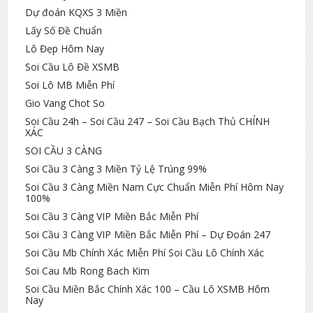
Dự đoán KQXS 3 Miền
Lấy Số Đề Chuẩn
Lô Đẹp Hôm Nay
Soi Cầu Lô Đề XSMB
Soi Lô MB Miễn Phí
Gio Vang Chot So
Soi Cầu 24h – Soi Cầu 247 – Soi Cầu Bạch Thủ CHÍNH
XÁC
SOI CẦU 3 CÀNG
Soi Cầu 3 Càng 3 Miền Tỷ Lệ Trúng 99%
Soi Cầu 3 Càng Miền Nam Cực Chuẩn Miễn Phí Hôm Nay
100%
Soi Cầu 3 Càng VIP Miền Bắc Miễn Phí
Soi Cầu 3 Càng VIP Miền Bắc Miễn Phí – Dự Đoán 247
Soi Cầu Mb Chính Xác Miễn Phí Soi Cầu Lô Chính Xác
Soi Cau Mb Rong Bach Kim
Soi Cầu Miền Bắc Chính Xác 100 – Cầu Lô XSMB Hôm
Nay