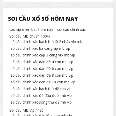
SOI CẦU XỔ SỐ HÔM NAY
cau vip mien bac hom nay – soi cau chinh xac
Soi cầu MB chuẩn 100%
số cầu chính xác bạch thủ lô 2 nháy víp mb
số cầu chính xác ba càng víp mb víp
số cầu chính xác cặp 3 càng víp mb víp
số cầu chính xác dàn đề 4 con mb víp
số cầu chính xác dàn đề 6 con mb víp
số cầu chính xác dàn đề 8 con mb víp
số cầu chính xác dàn đề 10 con mb víp
số cầu chính xác bạch thủ đề mb víp
số cầu chính xác đề đầu đuôi mb víp
số cầu chính xác song thủ đề mb víp
Soi cầu MB Víp nhất
số cầu chính xác dàn lô 4 con mb víp