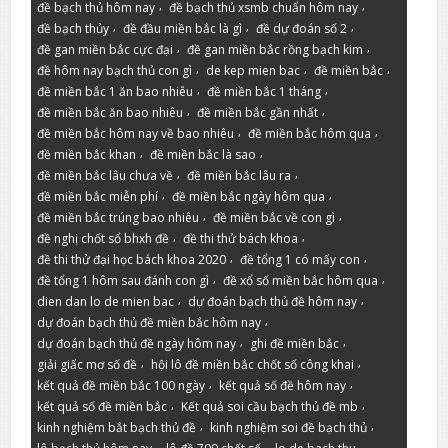
,
,
đề bạch thủ hôm nay
đề bạch thủ xsmb chuẩn hôm nay
,
,
,
đề bạch thủy
đề đầu miền bắc là gì
đề dự đoán số 2
,
,
đề gan miền bắc cực đại
đề gan miền bắc rồng bạch kim
,
,
,
đề hôm nay bạch thủ con gì
de kep mien bac
đề miền bắc
,
,
đề miền bắc 1 ăn bao nhiêu
đề miền bắc 1 tháng
,
,
đề miền bắc ăn bao nhiêu
đề miền bắc gần nhất
,
,
đề miền bắc hôm nay về bao nhiêu
đề miền bắc hôm qua
,
,
đề miền bắc khan
đề miền bắc là sao
,
,
đề miền bắc lâu chưa về
đề miền bắc lâu ra
,
,
đề miền bắc miễn phí
đề miền bắc ngày hôm qua
,
,
đề miền bắc trúng bao nhiêu
đề miền bắc về con gì
,
,
đề nghị chốt sổ bhxh đề
đề thi thử bách khoa
,
,
đề thi thử đại học bách khoa 2020
đề tổng 1 có mấy con
,
,
đề tổng 1 hôm sau đánh con gì
đề xổ số miền bắc hôm qua
,
,
dien dan lo de mien bac
dự đoán bạch thủ đề hôm nay
,
dự đoán bạch thủ đề miền bắc hôm nay
,
,
dự đoán bạch thủ đề ngày hôm nay
ghi đề miền bắc
,
,
giải giấc mơ số đề
hội lô đề miền bắc chốt số công khai
,
,
kết quả đề miền bắc 100 ngày
kết quả số đề hôm nay
,
,
kết quả số đề miền bắc
Kết quả soi cầu bạch thủ đề mb
,
,
kinh nghiệm bắt bạch thủ đề
kinh nghiệm soi đề bạch thủ
,
,
,