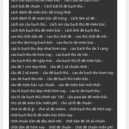
cách bắt bạch thủ đề miền bắc
cách bắt đề bạch thủ
,
,
cách bắt đề chuẩn
Cách bắt lô đề bạch thủ
,
cách đánh đề miền bắc dễ trúng nhất
,
,
cách đánh lô đề miền bắc dễ trúng
cách làm số đề
,
,
cách soi cầu bạch thủ
cách soi cầu bạch thủ đề miền bắc
,
,
cách tính bạch thủ đề miền bắc
cách tính đề bạch thủ
,
,
,
cao thủ chốt dàn đề
cao thủ chốt đề
cao thủ chốt đề mb
,
,
cao thu de/rong bach kim
cao thu lo de mien bac
,
,
cap lo bach thu dep nhat hom nay
cau bach thu de 3 cang
,
,
cau bach thu de hom nay
cau bach thu de mb
,
,
cầu bạch thủ đề ngày mai
cầu bạch thủ lô đề miền bắc
,
,
cầu đề 1 con duy nhất
cầu đề 2 số chuẩn nhất
,
,
,
cầu đề 2 số xsmb
cầu đề bạch thủ
cau de bach thu hom nay
,
,
cau de bach thu mb
cầu đề bạch thủ miền bắc
,
,
cầu đề miền bắc cực chuẩn
cầu đề miền bắc mới nhất
,
,
cầu lô bạch thủ đẹp nhất hôm nay
cau lo de bach thu
,
,
cầu lô de bạch thủ chính xác 100
cầu pascale đề miền bắc
,
,
cho số đề miền bắc miễn phí
cho số lô đề chuẩn
,
,
,
chơi số đề là gì
chơi số đề online
chốt bạch thủ đề hôm nay
,
chốt bạch thủ lô đề miền bắc hôm nay
,
,
chốt chuẩn dàn đề đầu đuôi mb
chốt dàn đề 36 số chuẩn
,
,
,
chốt dàn đề hôm nay
chốt đề chuẩn
chốt đề chuẩn miễn phí