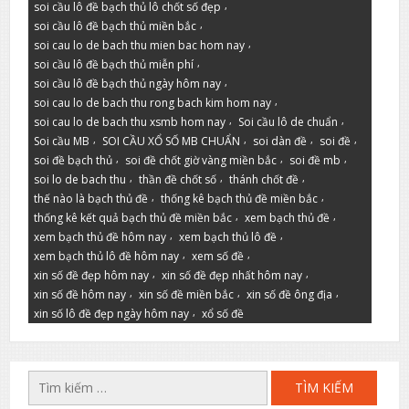
,
soi cầu lô đề bạch thủ lô chốt số đẹp
,
soi cầu lô đề bạch thủ miền bắc
,
soi cau lo de bach thu mien bac hom nay
,
soi cầu lô đề bạch thủ miễn phí
,
soi cầu lô đề bạch thủ ngày hôm nay
,
soi cau lo de bach thu rong bach kim hom nay
,
,
soi cau lo de bach thu xsmb hom nay
Soi cầu lô de chuẩn
,
,
,
,
Soi cầu MB
SOI CẦU XỔ SỐ MB CHUẨN
soi dàn đề
soi đề
,
,
,
soi đề bạch thủ
soi đề chốt giờ vàng miền bắc
soi đề mb
,
,
,
soi lo de bach thu
thần đề chốt số
thánh chốt đề
,
,
thế nào là bạch thủ đề
thống kê bạch thủ đề miền bắc
,
,
thống kê kết quả bạch thủ đề miền bắc
xem bạch thủ đề
,
,
xem bạch thủ đề hôm nay
xem bạch thủ lô đề
,
,
xem bạch thủ lô đề hôm nay
xem số đề
,
,
xin số đề đẹp hôm nay
xin số đề đẹp nhất hôm nay
,
,
,
xin số đề hôm nay
xin số đề miền bắc
xin số đề ông địa
,
xin số lô đề đẹp ngày hôm nay
xổ số đề
Tìm
kiếm
cho: