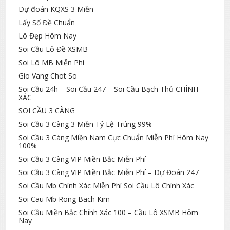
Dự đoán KQXS 3 Miền
Lấy Số Đề Chuẩn
Lô Đẹp Hôm Nay
Soi Cầu Lô Đề XSMB
Soi Lô MB Miễn Phí
Gio Vang Chot So
Soi Cầu 24h – Soi Cầu 247 – Soi Cầu Bạch Thủ CHÍNH
XÁC
SOI CẦU 3 CÀNG
Soi Cầu 3 Càng 3 Miền Tỷ Lệ Trúng 99%
Soi Cầu 3 Càng Miền Nam Cực Chuẩn Miễn Phí Hôm Nay
100%
Soi Cầu 3 Càng VIP Miền Bắc Miễn Phí
Soi Cầu 3 Càng VIP Miền Bắc Miễn Phí – Dự Đoán 247
Soi Cầu Mb Chính Xác Miễn Phí Soi Cầu Lô Chính Xác
Soi Cau Mb Rong Bach Kim
Soi Cầu Miền Bắc Chính Xác 100 – Cầu Lô XSMB Hôm
Nay