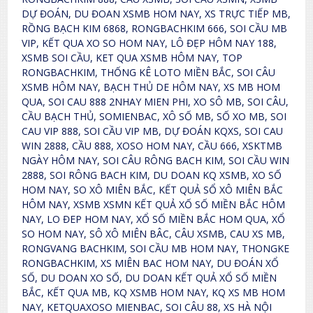
DỰ ĐOÁN, DU ĐOAN XSMB HOM NAY, XS TRỰC TIẾP MB,
RỒNG BẠCH KIM 6868, RONGBACHKIM 666, SOI CẦU MB
VIP, KẾT QUA XO SO HOM NAY, LÔ ĐẸP HÔM NAY 188,
XSMB SOI CẦU, KET QUA XSMB HÔM NAY, TOP
RONGBACHKIM, THỐNG KÊ LOTO MIỀN BẮC, SOI CÂU
XSMB HÔM NAY, BẠCH THỦ DE HÔM NAY, XS MB HOM
QUA, SOI CAU 888 2NHAY MIEN PHI, XO SÔ MB, SOI CÂU,
CẦU BẠCH THỦ, SOMIENBAC, XÔ SỐ MB, SỐ XO MB, SOI
CAU VIP 888, SOI CẦU VIP MB, DỰ ĐOÁN KQXS, SOI CAU
WIN 2888, CẦU 888, XOSO HOM NAY, CẦU 666, XSKTMB
NGÀY HÔM NAY, SOI CÂU RÔNG BACH KIM, SOI CẦU WIN
2888, SOI RÔNG BACH KIM, DU DOAN KQ XSMB, XO SỐ
HOM NAY, SO XÔ MIÊN BẮC, KẾT QUẢ SỔ XÔ MIÊN BẮC
HÔM NAY, XSMB XSMN KẾT QUẢ XỐ SỐ MIỀN BẮC HÔM
NAY, LO ĐEP HOM NAY, XỔ SỐ MIỀN BẮC HOM QUA, XỔ
SO HOM NAY, SÔ XÔ MIÊN BÂC, CÂU XSMB, CAU XS MB,
RONGVANG BACHKIM, SOI CẦU MB HOM NAY, THONGKE
RONGBACHKIM, XS MIÊN BAC HOM NAY, DU ĐOÁN XỔ
SỐ, DU DOAN XO SỐ, DU DOAN KẾT QUẢ XỔ SỐ MIỀN
BẮC, KẾT QUA MB, KQ XSMB HOM NAY, KQ XS MB HOM
NAY, KETQUAXOSO MIENBAC, SOI CÂU 88, XS HÀ NỘI