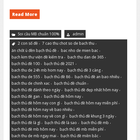
Read More
Soi cầu MB chuẩn 100%
admin
,
,
2 con số đề
7 cao thu chot so de bach thu
,
,
ăn chốt ù đền bạch thủ đề
bac nho de mien bac
,
,
bạch kim thư viện đề kiểm tra
bach thu dan de 365
,
,
bạch thủ đề 100
bạch thủ đề 2021
,
,
bach thu de 24h mb hom nay
bạch thủ đề 3 càng
,
,
,
bach thu de 555
bạch thủ đề 86
bạch thủ đề an bao nhiêu
,
,
bach thu de chinh xac
bạch thủ đề chuẩn
,
,
bạch thủ đề đánh theo ngày
bạch thủ đề đẹp nhất hôm nay
,
,
bạch thủ đề gan
bạch thủ đề hôm nay
,
,
bạch thủ đề hôm nay con gì
bạch thủ đề hôm nay miễn phí
,
bạch thủ đề hôm nay về bao nhiêu
,
,
bạch thủ đề hôm nay về con gì
bạch thủ đề khung 3 ngày
,
,
,
Bạch thủ đề là gì
bạch thủ đề là sao
bach thủ đề mb
,
,
bạch thủ đề mb hôm nay
bạch thủ đề mb miễn phí
,
,
bach thu de mb ngay mai
bạch thủ đề miền bắc