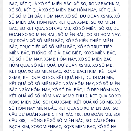
BAC, KẾT QUẢ XỔ SỐ MIÊN BẮC, XÔ SO, RONGBACHKIM,
XỔ SÔ, KẾT QUẢ XỔ SỐ MIỀN BẮC HÔM NAY, KẾT QUẢ
XỔ SỐ MIÊN BẮC HÔM NAY, XỔ SỐ, DU DOAN XSMB, XÔ
SÔ MIÊN BĂC HÔM NAY, KET QUA XSMB, SO XO MIEN
BAC, SO KET QUA, SOI CAU MB, XỔ SỐ MIỀN, SỐ XO, DU
ĐOAN XO SO MIEN BAC, SỐ MIỀN BẮC, XO SO HOM NAY,
DỰ ĐOÁN XỔ SỐ MIỀN BẮC, XỔ SỐ KIẾN THIẾT MIỀN
BẮC, TRỰC TIẾP XỔ SỐ MIỀN BẮC, XỔ SỐ TRỰC TIẾP
MIỀN BẮC, THỐNG KÊ GIẢI ĐẶC BIỆT, KQXS MIỀN BẮC,
XÔ SỐ HÔM NAY, XSMB HÔM NAY, XỔ SỐ MIỀN BẮC
HÔM QUA, SỔ KẾT QUẢ, DỰ ĐOÁN XSMB, XO SỐ MB,
KET QUA XO SO MIEN BAC, RÔNG BACH KIM, KẾT QUẢ
XSMB, KET QUA XO SO, KẾT QUẢ NET, DU DOAN MB,
KẾT QUẢ XỔ SỐ MIỀN BẮC NGÀY HÔM NAY, XỔ SỐ MIỀN
BẮC NGÀY HÔM NAY, XỔ SỐ ĐÀI BẮC, LÔ ĐẸP HÔM NAY,
KẾT QUẢ XỔ SỐ HÔM NAY, XSMB THU 2, KET QUA SO XO,
KQXS MIEN BẮC, SOI CẦU XSMB, KẾT QUẢ XỔ SỐ MB, XÔ
SỐ HÔM NAY MIỀN BẮC, KET QUA SO XO MIEN BAC, SOI
CẦU DỰ ĐOÁN XSMB CHÍNH XÁC 100, DU ĐOÁN MB, SOI
CẦU 888, THỐNG KÊ XỔ SỐ MIỀN BẮC, SOI CẦU RỒNG
BẠCH KIM, XOSOMIENBAC, KQXS MIEN BAC, XỔ SỐ HÀ