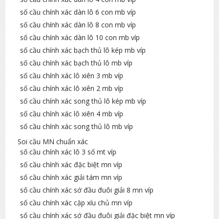
số cầu chính xác dàn lô 6 con mb víp
số cầu chính xác dàn lô 8 con mb víp
số cầu chính xác dàn lô 10 con mb víp
số cầu chính xác bạch thủ lô kép mb víp
số cầu chính xác bạch thủ lô mb víp
số cầu chính xác lô xiên 3 mb víp
số cầu chính xác lô xiên 2 mb víp
số cầu chính xác song thủ lô kép mb víp
số cầu chính xác lô xiên 4 mb víp
số cầu chính xác song thủ lô mb víp
Soi cầu MN chuẩn xác
số cầu chính xác lô 3 số mt víp
số cầu chính xác đặc biệt mn víp
số cầu chính xác giải tám mn víp
số cầu chính xác sớ đầu đuôi giải 8 mn víp
số cầu chính xác cặp xíu chủ mn víp
số cầu chính xác sớ đầu đuôi giải đặc biệt mn víp