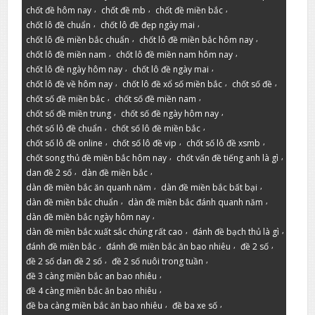
,
,
,
chốt đề hôm nay
chốt đề mb
chốt đề miền bắc
,
,
chốt lô đề chuẩn
chốt lô đề đẹp ngày mai
,
,
chốt lô đề miền bắc chuẩn
chốt lô đề miền bắc hôm nay
,
,
chốt lô đề miền nam
chốt lô đề miền nam hôm nay
,
,
chốt lô đề ngày hôm nay
chốt lô đề ngày mai
,
,
,
chốt lô đề về hôm nay
chốt lô đề xổ số miền bắc
chốt số đề
,
,
chốt số đề miền bắc
chốt số đề miền nam
,
,
chốt số đề miền trung
chốt số đề ngày hôm nay
,
,
chốt số lô đề chuẩn
chốt số lô đề miền bắc
,
,
,
chốt số lô đề online
chốt số lô đề vip
chốt số lô đề xsmb
,
,
chốt song thủ đề miền bắc hôm nay
chốt vấn đề tiếng anh là gì
,
,
dan đề 2 số
dàn đề miền bắc
,
,
dàn đề miền bắc ăn quanh năm
dàn đề miền bắc bất bại
,
,
dàn đề miền bắc chuẩn
dàn đề miền bắc đánh quanh năm
,
dàn đề miền bắc ngày hôm nay
,
,
dàn đề miền bắc xuất sắc chúng rất cao
đánh đề bạch thủ là gì
,
,
,
đánh đề miền bắc
đánh đề miền bắc ăn bao nhiêu
đề 2 số
,
,
đề 2 số dan đề 2 số
đề 2 số nuôi trong tuần
,
đề 3 càng miền bắc an bao nhiêu
,
đề 4 càng miền bắc ăn bao nhiêu
,
,
đề ba càng miền bắc ăn bao nhiêu
đề ba xe số