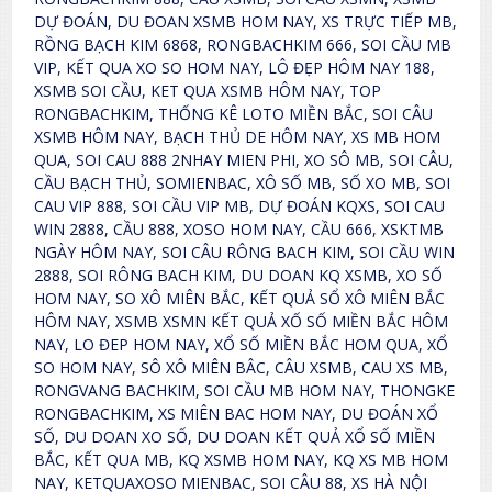
DỰ ĐOÁN, DU ĐOAN XSMB HOM NAY, XS TRỰC TIẾP MB,
RỒNG BẠCH KIM 6868, RONGBACHKIM 666, SOI CẦU MB
VIP, KẾT QUA XO SO HOM NAY, LÔ ĐẸP HÔM NAY 188,
XSMB SOI CẦU, KET QUA XSMB HÔM NAY, TOP
RONGBACHKIM, THỐNG KÊ LOTO MIỀN BẮC, SOI CÂU
XSMB HÔM NAY, BẠCH THỦ DE HÔM NAY, XS MB HOM
QUA, SOI CAU 888 2NHAY MIEN PHI, XO SÔ MB, SOI CÂU,
CẦU BẠCH THỦ, SOMIENBAC, XÔ SỐ MB, SỐ XO MB, SOI
CAU VIP 888, SOI CẦU VIP MB, DỰ ĐOÁN KQXS, SOI CAU
WIN 2888, CẦU 888, XOSO HOM NAY, CẦU 666, XSKTMB
NGÀY HÔM NAY, SOI CÂU RÔNG BACH KIM, SOI CẦU WIN
2888, SOI RÔNG BACH KIM, DU DOAN KQ XSMB, XO SỐ
HOM NAY, SO XÔ MIÊN BẮC, KẾT QUẢ SỔ XÔ MIÊN BẮC
HÔM NAY, XSMB XSMN KẾT QUẢ XỐ SỐ MIỀN BẮC HÔM
NAY, LO ĐEP HOM NAY, XỔ SỐ MIỀN BẮC HOM QUA, XỔ
SO HOM NAY, SÔ XÔ MIÊN BÂC, CÂU XSMB, CAU XS MB,
RONGVANG BACHKIM, SOI CẦU MB HOM NAY, THONGKE
RONGBACHKIM, XS MIÊN BAC HOM NAY, DU ĐOÁN XỔ
SỐ, DU DOAN XO SỐ, DU DOAN KẾT QUẢ XỔ SỐ MIỀN
BẮC, KẾT QUA MB, KQ XSMB HOM NAY, KQ XS MB HOM
NAY, KETQUAXOSO MIENBAC, SOI CÂU 88, XS HÀ NỘI