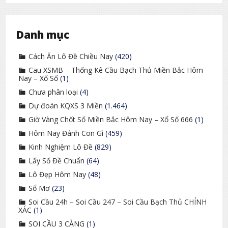
Danh mục
Cách Ăn Lô Đề Chiều Nay
(420)
Cau XSMB – Thống Kê Cầu Bạch Thủ Miền Bắc Hôm
Nay – Xổ Số
(1)
Chưa phân loại
(4)
Dự đoán KQXS 3 Miền
(1.464)
Giờ Vàng Chốt Số Miền Bắc Hôm Nay – Xổ Số 666
(1)
Hôm Nay Đánh Con Gì
(459)
Kinh Nghiệm Lô Đề
(829)
Lấy Số Đề Chuẩn
(64)
Lô Đẹp Hôm Nay
(48)
Sổ Mơ
(23)
Soi Cầu 24h – Soi Cầu 247 – Soi Cầu Bạch Thủ CHÍNH
XÁC
(1)
SOI CẦU 3 CÀNG
(1)