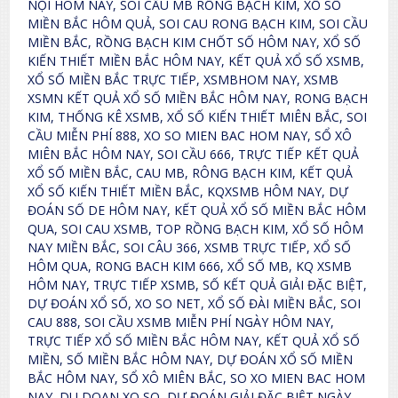
NỘI HÔM NAY, SOI CẦU MB RỒNG BẠCH KIM, XỔ SỐ
MIỀN BẮC HÔM QUẢ, SOI CAU RONG BẠCH KIM, SOI CẦU
MIỀN BẮC, RỒNG BẠCH KIM CHỐT SỐ HÔM NAY, XỔ SỐ
KIẾN THIẾT MIỀN BẮC HÔM NAY, KẾT QUẢ XỔ SỐ XSMB,
XỔ SỐ MIỀN BẮC TRỰC TIẾP, XSMBHOM NAY, XSMB
XSMN KẾT QUẢ XỔ SỐ MIỀN BẮC HÔM NAY, RONG BẠCH
KIM, THỐNG KÊ XSMB, XỔ SỐ KIẾN THIẾT MIÊN BẮC, SOI
CẦU MIỄN PHÍ 888, XO SO MIEN BAC HOM NAY, SỔ XÔ
MIÊN BẮC HÔM NAY, SOI CẦU 666, TRỰC TIẾP KẾT QUẢ
XỔ SỐ MIỀN BẮC, CAU MB, RÔNG BẠCH KIM, KẾT QUẢ
XỔ SỐ KIẾN THIẾT MIỀN BẮC, KQXSMB HÔM NAY, DỰ
ĐOÁN SỐ DE HÔM NAY, KẾT QUẢ XỔ SỐ MIỀN BẮC HÔM
QUA, SOI CAU XSMB, TOP RỒNG BẠCH KIM, XỔ SỐ HÔM
NAY MIỀN BẮC, SOI CÂU 366, XSMB TRỰC TIẾP, XỔ SỐ
HÔM QUA, RONG BACH KIM 666, XỔ SỐ MB, KQ XSMB
HÔM NAY, TRỰC TIẾP XSMB, SỐ KẾT QUẢ GIẢI ĐẶC BIỆT,
DỰ ĐOÁN XỔ SỐ, XO SO NET, XỔ SỐ ĐÀI MIỀN BẮC, SOI
CAU 888, SOI CẦU XSMB MIỄN PHÍ NGÀY HÔM NAY,
TRỰC TIẾP XỔ SỐ MIỀN BẮC HÔM NAY, KẾT QUẢ XỔ SỐ
MIỀN, SỐ MIỀN BẮC HÔM NAY, DỰ ĐOÁN XỔ SỐ MIỀN
BẮC HÔM NAY, SỔ XÔ MIÊN BẮC, SO XO MIEN BAC HOM
NAY, DU DOAN XO SO, DỰ ĐOÁN GIẢI ĐẶC BIỆT NGÀY