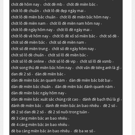
,
,
,
chốt đề hôm nay
chốt đề mb
chốt đề miền bắc
,
,
chốt lô đề chuẩn
chốt lô đề đẹp ngày mai
,
,
chốt lô đề miền bắc chuẩn
chốt lô đề miền bắc hôm nay
,
,
chốt lô đề miền nam
chốt lô đề miền nam hôm nay
,
,
chốt lô đề ngày hôm nay
chốt lô đề ngày mai
,
,
,
chốt lô đề về hôm nay
chốt lô đề xổ số miền bắc
chốt số đề
,
,
chốt số đề miền bắc
chốt số đề miền nam
,
,
chốt số đề miền trung
chốt số đề ngày hôm nay
,
,
chốt số lô đề chuẩn
chốt số lô đề miền bắc
,
,
,
chốt số lô đề online
chốt số lô đề vip
chốt số lô đề xsmb
,
,
chốt song thủ đề miền bắc hôm nay
chốt vấn đề tiếng anh là gì
,
,
dan đề 2 số
dàn đề miền bắc
,
,
dàn đề miền bắc ăn quanh năm
dàn đề miền bắc bất bại
,
,
dàn đề miền bắc chuẩn
dàn đề miền bắc đánh quanh năm
,
dàn đề miền bắc ngày hôm nay
,
,
dàn đề miền bắc xuất sắc chúng rất cao
đánh đề bạch thủ là gì
,
,
,
đánh đề miền bắc
đánh đề miền bắc ăn bao nhiêu
đề 2 số
,
,
đề 2 số dan đề 2 số
đề 2 số nuôi trong tuần
,
đề 3 càng miền bắc an bao nhiêu
,
đề 4 càng miền bắc ăn bao nhiêu
,
,
đề ba càng miền bắc ăn bao nhiêu
đề ba xe số