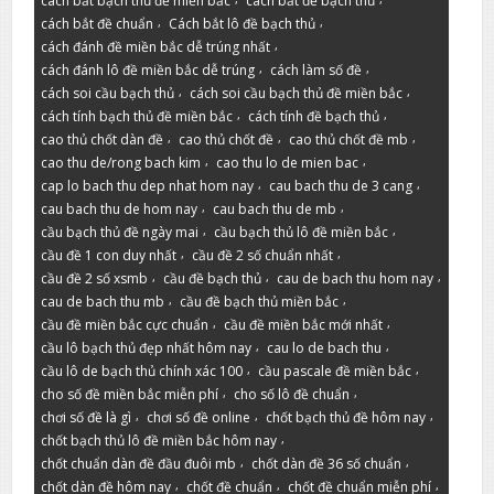
cách bắt bạch thủ đề miền bắc
cách bắt đề bạch thủ
,
,
cách bắt đề chuẩn
Cách bắt lô đề bạch thủ
,
cách đánh đề miền bắc dễ trúng nhất
,
,
cách đánh lô đề miền bắc dễ trúng
cách làm số đề
,
,
cách soi cầu bạch thủ
cách soi cầu bạch thủ đề miền bắc
,
,
cách tính bạch thủ đề miền bắc
cách tính đề bạch thủ
,
,
,
cao thủ chốt dàn đề
cao thủ chốt đề
cao thủ chốt đề mb
,
,
cao thu de/rong bach kim
cao thu lo de mien bac
,
,
cap lo bach thu dep nhat hom nay
cau bach thu de 3 cang
,
,
cau bach thu de hom nay
cau bach thu de mb
,
,
cầu bạch thủ đề ngày mai
cầu bạch thủ lô đề miền bắc
,
,
cầu đề 1 con duy nhất
cầu đề 2 số chuẩn nhất
,
,
,
cầu đề 2 số xsmb
cầu đề bạch thủ
cau de bach thu hom nay
,
,
cau de bach thu mb
cầu đề bạch thủ miền bắc
,
,
cầu đề miền bắc cực chuẩn
cầu đề miền bắc mới nhất
,
,
cầu lô bạch thủ đẹp nhất hôm nay
cau lo de bach thu
,
,
cầu lô de bạch thủ chính xác 100
cầu pascale đề miền bắc
,
,
cho số đề miền bắc miễn phí
cho số lô đề chuẩn
,
,
,
chơi số đề là gì
chơi số đề online
chốt bạch thủ đề hôm nay
,
chốt bạch thủ lô đề miền bắc hôm nay
,
,
chốt chuẩn dàn đề đầu đuôi mb
chốt dàn đề 36 số chuẩn
,
,
,
chốt dàn đề hôm nay
chốt đề chuẩn
chốt đề chuẩn miễn phí