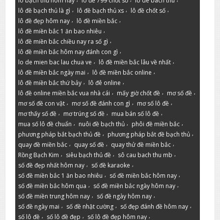
lô bạch thủ hôm nay
lô đề 799 chốt số
lo de bach thu
,
,
,
lô đề bạch thủ là gì
lô đề bạch thủ xs
lô đề chốt số
,
,
lô đề đẹp hôm nay
lô đề miền bắc
,
lô đề miền bắc 1 ăn bao nhiêu
,
lô đề miền bắc chiều nay ra số gì
,
lô đề miền bắc hôm nay đánh con gì
,
,
lo de mien bac lau chua ve
lô đề miền bắc lâu về nhất
,
,
lô đề miền bắc ngày mai
lô đề miền bắc online
,
,
lô đề miền bắc thứ bảy
lô đê online
,
,
,
lô đề online miền bắc vua nhà cái
mấy giờ chốt đề
mơ số đề
,
,
,
mơ số đề con vật
mơ số đề đánh con gì
mơ số lô đề
,
,
,
mơ thấy số đề
mơ trúng số đề
mua bán số lô đề
,
,
,
mua số lô đề chuẩn
nuôi đề bạch thủ
phôi đề miền bắc
,
,
phương pháp bắt bạch thủ đề
phương pháp bắt đề bạch thủ
,
,
,
quay đề miền bắc
quay số đề
quay thử đề miền bắc
,
,
,
Rồng Bạch Kim
siêu bạch thủ đề
sô cau bach thu mb
,
,
số đề đẹp nhất hôm nay
số đề karaoke
,
,
số đề miền bắc 1 ăn bao nhiêu
số đề miền bắc hôm nay
,
,
số đề miền bắc hôm qua
số đề miền bắc ngày hôm nay
,
,
số đề miền trung hôm nay
số đề ngày hôm nay
,
,
,
số đề ngày mai
số đề nhật cường
số đẹp đánh đề hôm nay
,
,
,
số lô đề
số lô đề đẹp
số lô đề đẹp hôm nay