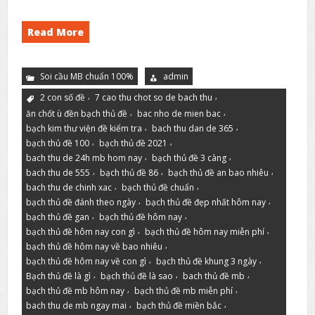
Read More
Soi cầu MB chuẩn 100%
admin
,
,
2 con số đề
7 cao thu chot so de bach thu
,
,
ăn chốt ù đền bạch thủ đề
bac nho de mien bac
,
,
bạch kim thư viện đề kiểm tra
bach thu dan de 365
,
,
bạch thủ đề 100
bạch thủ đề 2021
,
,
bach thu de 24h mb hom nay
bạch thủ đề 3 càng
,
,
,
bach thu de 555
bạch thủ đề 86
bạch thủ đề an bao nhiêu
,
,
bach thu de chinh xac
bạch thủ đề chuẩn
,
,
bạch thủ đề đánh theo ngày
bạch thủ đề đẹp nhất hôm nay
,
,
bạch thủ đề gan
bạch thủ đề hôm nay
,
,
bạch thủ đề hôm nay con gì
bạch thủ đề hôm nay miễn phí
,
bạch thủ đề hôm nay về bao nhiêu
,
,
bạch thủ đề hôm nay về con gì
bạch thủ đề khung 3 ngày
,
,
,
Bạch thủ đề là gì
bạch thủ đề là sao
bach thủ đề mb
,
,
bạch thủ đề mb hôm nay
bạch thủ đề mb miễn phí
,
,
bach thu de mb ngay mai
bạch thủ đề miền bắc