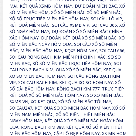
MAI, KẾT QUẢ XSMB HÔM NAY, DỰ ĐOÁN MIỀN BẮC, XỔ
SỐ MIỀN BẮC HÔM, XỔ SỐ MIỀN BẮC XỔ SỐ MIỀN BẮC,
XỔ SỐ TRỰC TIẾP MIỀN BẮC HÔM NAY, SOI CẦU LÔ VIP,
KẾT QUẢ MIỀN BẮC, SOI CẦU XSMB VIP, SOI CAU 366, XỔ
SỐ NGÀY HÔM NAY, DỰ ĐOÁN XỔ SỐ MIỀN BẮC CHÍNH
XÁC HÔM NAY, DỰ ĐOÁN KẾT QUẢ XỔ SỐ MIỀN BẮC, XỔ
SỐ MIỀN BẮC NGÀY HÔM QUA, SOI CẦU XỔ SỐ MIỀN
BẮC, MIỀN BẮC HÔM NAY, KQXS HÔM NAY, SOI CAU 666,
SOI CẦU RỒNG BẠCH KIM MIỄN PHÍ CHÍNH XÁC, SỐ SO
MIEN BAC, XỔ SỐ MIỀN BẮC TRỰC TIẾP HÔM NAY, SOI
CAU RONG BACH KIM, QUẢ XỔ SỐ MIỀN BẮC, KET QUA
XO SO MIEN BAC HOM NAY, SOI CẦU RỒNG BẠCH KIM
VIP, SOI CAU BACH KIM, KET QUA XO SO HOM NAY, XỔ
SỐ ĐÀI BẮC HÔM NAY, RỒNG BẠCH KIM 777, TRỰC TIẾP
KẾT QUẢ XỔ SỐ MIỀN BẮC HÔM NAY, SO XO MIỀN BẮC,
SXMB VN, XO KET QUA, XỔ SỐ MIỀN BẮC TỐI NAY,
SOICAU247, KET QUA SO XO MIEN BAC HOM NAY, XỔ SỐ
MIỀN NAM MIỀN BẮC, XỔ SỐ KIẾN THIẾT MIỀN BẮC
NGÀY HÔM NAY, KẾT QUẢ XỔ SỐ MIỀN BẮC NGÀY HÔM
QUA, RONG BACH KIM 888, KẾT QUẢ XỔ SỐ KIẾN THIẾT
MIỀN BẮC HÔM NAY, CẶP LÔ ĐẸP HÔM NAY, XS MB HOM