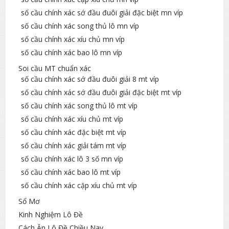
số cầu chính xác sớ đầu đuôi giải đặc biệt mn víp
số cầu chính xác song thủ lô mn víp
số cầu chính xác xíu chủ mn víp
số cầu chính xác bao lô mn víp
Soi cầu MT chuẩn xác
số cầu chính xác sớ đầu đuôi giải 8 mt víp
số cầu chính xác sớ đầu đuôi giải đặc biệt mt víp
số cầu chính xác song thủ lô mt víp
số cầu chính xác xíu chủ mt víp
số cầu chính xác đặc biệt mt víp
số cầu chính xác giải tám mt víp
số cầu chính xác lô 3 số mn víp
số cầu chính xác bao lô mt víp
số cầu chính xác cặp xíu chủ mt víp
Sổ Mơ
Kinh Nghiệm Lô Đề
Cách Ăn Lô Đề Chiều Nay