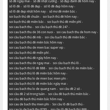
,
,
,
số đề ngày mai
số đề nhật cường
số đẹp đánh đề hôm nay
,
,
,
số lô đề
số lô đề đẹp
số lô đề đẹp hôm nay
,
,
số lô đề đẹp nhất hôm nay
sổ mơ đề miền bắc
,
,
soi bạch thủ đề chuẩn
soi bạch thủ đề hôm nay
,
,
soi bạch thủ đề miền bắc
soi bạch thủ đề miễn phí
,
,
soi cau bach thu
soi cầu bạch thủ đề 247
,
,
soi cau bach thu de 36 con nuoi
soi cau bach thu de hom nay
,
,
soi cầu bạch thủ đề mb
soi cầu bạch thủ đề miền bắc
,
soi cầu bạch thủ đề miền bắc hôm nay
,
soi cau bach thu de mien bac super vip
,
soi cầu bạch thủ đề miễn phí
,
soi cầu bạch thủ đề ngày hôm nay
,
,
soi cau bach thu de ngay mai
soi cầu bạch thủ lô
,
,
soi cầu bạch thủ lô đề 888
soi cầu bạch thủ lô de miền bắc
,
soi cầu bạch thủ lô đề miền bắc hôm nay
,
soi cau bach thu lo de mien bac mien phi
,
soi cầu bạch thủ lô đề miền bắc ngày mai
,
,
soi cau bach thu lo de quang nam
soi cầu đề 2 số
,
,
soi cầu đề 2 số trong tuần
soi cầu đề bạch thủ miền bắc
,
soi cầu đề bạch thủ miền bắc hôm nay
,
,
soi cau de bach thu mien phi
Soi cầu lô đề bạch thủ
,
,
soi cau lo de bach thu 8785
soi cầu lô đề bạch thủ 888