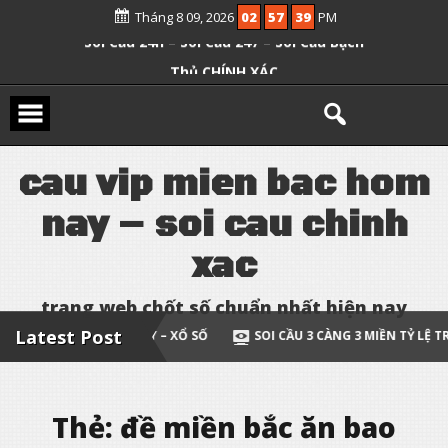
Soi Cầu 3 Càng Miền Nam Cực Chuẩn
Skip
Tháng 8 09, 2026
02
57
40
PM
to
Miễn Phí Hôm Nay 100%
content
Soi Cầu 24h – Soi Cầu 247 – Soi Cầu Bạch
Thủ CHÍNH XÁC
Soi Cau Mb Rong Bach Kim
Giờ Vàng Chốt Số Miền Bắc Hôm Nay –
c
a
u
v
i
p
m
i
e
n
b
a
c
h
o
m
Xổ Số 666
n
a
y
–
s
o
i
c
a
u
c
h
i
n
h
x
a
c
t
r
a
n
g
w
e
b
c
h
ố
t
s
ố
c
h
u
ẩ
n
n
h
ấ
t
h
i
ệ
n
n
a
y
Latest Post
ÔM NAY – XỔ SỐ
SOI CẦU 3 CÀNG 3 MIỀN TỶ LỆ TRÚNG 99%
S
Thẻ:
đề miền bắc ăn bao