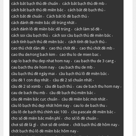
,
,
cách bắt bạch thủ đề chuẩn
cách bắt bạch thủ đề mb
,
,
cách bắt bạch thủ đề miền bắc
cách bắt đề bạch thủ
,
,
cách bắt đề chuẩn
Cách bắt lô đề bạch thủ
,
cách đánh đề miền bắc dễ trúng nhất
,
,
cách đánh lô đề miền bắc dễ trúng
cách làm số đề
,
,
cách soi cầu bạch thủ
cách soi cầu bạch thủ đề miền bắc
,
,
cách tính bạch thủ đề miền bắc
cách tính đề bạch thủ
,
,
,
cao thủ chốt dàn đề
cao thủ chốt đề
cao thủ chốt đề mb
,
,
cao thu de/rong bach kim
cao thu lo de mien bac
,
,
cap lo bach thu dep nhat hom nay
cau bach thu de 3 cang
,
,
cau bach thu de hom nay
cau bach thu de mb
,
,
cầu bạch thủ đề ngày mai
cầu bạch thủ lô đề miền bắc
,
,
cầu đề 1 con duy nhất
cầu đề 2 số chuẩn nhất
,
,
,
cầu đề 2 số xsmb
cầu đề bạch thủ
cau de bach thu hom nay
,
,
cau de bach thu mb
cầu đề bạch thủ miền bắc
,
,
cầu đề miền bắc cực chuẩn
cầu đề miền bắc mới nhất
,
,
cầu lô bạch thủ đẹp nhất hôm nay
cau lo de bach thu
,
,
cầu lô de bạch thủ chính xác 100
cầu pascale đề miền bắc
,
,
cho số đề miền bắc miễn phí
cho số lô đề chuẩn
,
,
,
chơi số đề là gì
chơi số đề online
chốt bạch thủ đề hôm nay
,
chốt bạch thủ lô đề miền bắc hôm nay