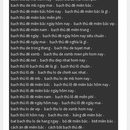
,
,
bach thu de mb ngay mai
bạch thủ đề miền bắc
,
,
bạch thủ đề miền bắc hôm nay
bạch thủ đề miền bắc là gì
,
bạch thủ đề miền bắc miễn phí
,
,
bạch thủ đề miền bắc ngày hôm nay
bạch thủ đề miền bắc vip
,
,
bạch thủ đề miền nam
bạch thủ đề miền trung
,
,
bạch thủ đề ngày
bạch thủ đề ngày hôm nay siêu chuẩn
,
,
bạch thủ đề ngày mai
bạch thủ đề nghĩa là gì
,
,
bach thu de trong thang
bach thu de tuyet mat
,
,
bạch thu đề xsmb
bach thu de xsmb mien phi hom nay
,
,
bạch thủ đề.net
bach thu dep nhat hom nay
,
,
bạch thủ lô bạch thủ đề là gì
bạch thủ lô chuẩn
,
,
bạch thủ lô đề
bach thu lo de chinh xac nhat
,
,
bạch thủ lô đề mb
bach thu lo de mb hom nay
,
,
bạch thủ lô đề miền bắc
bạch thủ lô đề miền bắc hôm nay
,
bạch thủ lô đề miền bắc ngày hôm nay
,
,
bạch thủ lô đề miền nam
bạch thủ lô đề miễn phí
,
,
bạch thủ lô đề ngày hôm nay
bạch thủ lô đề ngày mai
,
,
bach thu lo de vip
bach thu lo de xsmb hom nay
,
,
,
bạch thủ lô hôm nay
bach thu mb
bảng đề miền bắc
,
,
,
bat bach thu lo de hang ngay
bộ đề miền bắc
btđ miền bắc
,
,
cách ăn đề miền bắc
cách bắt bạch thủ đề