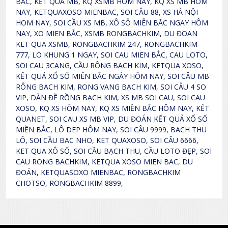
BẮC, KẾT QUA MB, KQ XSMB HOM NAY, KQ XS MB HOM
NAY, KETQUAXOSO MIENBAC, SOI CÂU 88, XS HÀ NỘI
HOM NAY, SOI CẦU XS MB, XÔ SÔ MIÊN BĂC NGAY HÔM
NAY, XO MIEN BẮC, XSMB RONGBACHKIM, DU ĐOAN
KET QUA XSMB, RONGBACHKIM 247, RONGBACHKIM
777, LO KHUNG 1 NGAY, SOI CAU MIEN BẮC, CAU LOTO,
SOI CAU 3CANG, CẦU RÔNG BACH KIM, KETQUA XOSO,
KẾT QUẢ XỔ SỐ MIÊN BẮC NGÀY HÔM NAY, SOI CÂU MB
RÔNG BACH KIM, RONG VANG BẠCH KIM, SOI CÂU 4 SO
VIP, DÀN ĐỀ RỒNG BẠCH KIM, XS MB SOI CAU, SOI CAU
XOSO, KQ XS HÔM NAY, KQ XS MIỀN BẮC HÔM NAY, KẾT
QUANET, SOI CAU XS MB VIP, DU ĐOÁN KẾT QUẢ XỔ SỐ
MIỀN BẮC, LÔ DEP HÔM NAY, SOI CÂU 9999, BACH THU
LÔ, SOI CẦU BAC NHO, KET QUAXOSO, SOI CÂU 6666,
KET QUA XÔ SỐ, SOI CẦU BẠCH THU, CẦU LOTO ĐẸP, SOI
CAU RONG BACHKIM, KETQUA XOSO MIEN BAC, DU
ĐOÁN, KETQUASOXO MIENBAC, RONGBACHKIM
CHOTSO, RONGBACHKIM 8899,