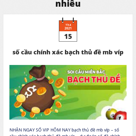
nhiêu
Th4
2021
15
số cầu chính xác bạch thủ đề mb víp
NHẬN NGAY SỐ VIP HÔM NAY bạch thủ đề mb víp – số