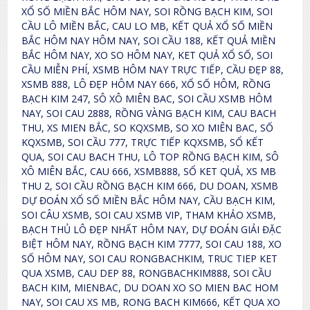
XỔ SỐ MIỀN BẮC HÔM NAY, SOI RỒNG BẠCH KIM, SOI
CẦU LÔ MIỀN BẮC, CAU LO MB, KẾT QUẢ XỔ SỐ MIỀN
BẮC HÔM NAY HÔM NAY, SOI CẦU 188, KẾT QUẢ MIỀN
BẮC HÔM NAY, XO SO HÔM NAY, KET QUẢ XỔ SỐ, SOI
CẦU MIỄN PHÍ, XSMB HÔM NAY TRỰC TIẾP, CẦU ĐẸP 88,
XSMB 888, LÔ ĐẸP HÔM NAY 666, XỔ SỐ HÔM, RỒNG
BẠCH KIM 247, SÔ XÔ MIÊN BAC, SOI CẦU XSMB HÔM
NAY, SOI CAU 2888, RỒNG VÀNG BẠCH KIM, CAU BACH
THU, XS MIEN BẮC, SO KQXSMB, SO XO MIÊN BAC, SỐ
KQXSMB, SOI CẦU 777, TRỰC TIẾP KQXSMB, SỔ KẾT
QUA, SOI CAU BACH THU, LÔ TOP RỒNG BẠCH KIM, SÔ
XÔ MIÊN BẮC, CAU 666, XSMB888, SỔ KET QUẢ, XS MB
THU 2, SOI CẦU RỒNG BẠCH KIM 666, DU DOAN, XSMB
DỰ ĐOÁN XỔ SỐ MIỀN BẮC HÔM NAY, CẦU BẠCH KIM,
SOI CÂU XSMB, SOI CAU XSMB VIP, THAM KHẢO XSMB,
BẠCH THỦ LÔ ĐẸP NHẤT HÔM NAY, DỰ ĐOÁN GIẢI ĐẶC
BIỆT HÔM NAY, RỒNG BẠCH KIM 7777, SOI CAU 188, XO
SỐ HÔM NAY, SOI CAU RONGBACHKIM, TRUC TIEP KET
QUA XSMB, CAU DEP 88, RONGBACHKIM888, SOI CẦU
BACH KIM, MIENBAC, DU DOAN XO SO MIEN BAC HOM
NAY, SOI CAU XS MB, RONG BACH KIM666, KẾT QUA XO