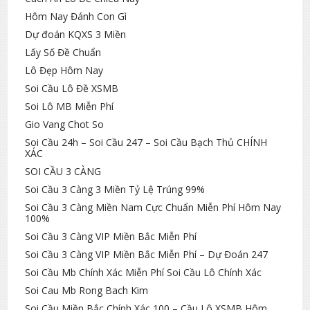
Hôm Nay Đánh Con Gì
Dự đoán KQXS 3 Miền
Lấy Số Đề Chuẩn
Lô Đẹp Hôm Nay
Soi Cầu Lô Đề XSMB
Soi Lô MB Miễn Phí
Gio Vang Chot So
Soi Cầu 24h – Soi Cầu 247 – Soi Cầu Bạch Thủ CHÍNH
XÁC
SOI CẦU 3 CÀNG
Soi Cầu 3 Càng 3 Miền Tỷ Lệ Trúng 99%
Soi Cầu 3 Càng Miền Nam Cực Chuẩn Miễn Phí Hôm Nay
100%
Soi Cầu 3 Càng VIP Miền Bắc Miễn Phí
Soi Cầu 3 Càng VIP Miền Bắc Miễn Phí – Dự Đoán 247
Soi Cầu Mb Chính Xác Miễn Phí Soi Cầu Lô Chính Xác
Soi Cau Mb Rong Bach Kim
Soi Cầu Miền Bắc Chính Xác 100 – Cầu Lô XSMB Hôm