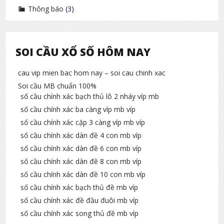
Thông báo
(3)
SOI CẦU XỔ SỐ HÔM NAY
cau vip mien bac hom nay – soi cau chinh xac
Soi cầu MB chuẩn 100%
số cầu chính xác bạch thủ lô 2 nháy víp mb
số cầu chính xác ba càng víp mb víp
số cầu chính xác cặp 3 càng víp mb víp
số cầu chính xác dàn đề 4 con mb víp
số cầu chính xác dàn đề 6 con mb víp
số cầu chính xác dàn đề 8 con mb víp
số cầu chính xác dàn đề 10 con mb víp
số cầu chính xác bạch thủ đề mb víp
số cầu chính xác đề đầu đuôi mb víp
số cầu chính xác song thủ đề mb víp