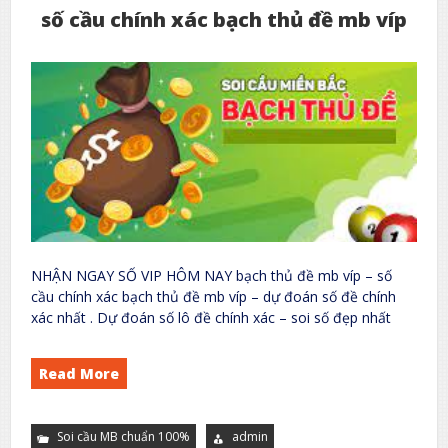
số cầu chính xác bạch thủ đề mb víp
NHẬN NGAY SỐ VIP HÔM NAY bạch thủ đề mb víp – số
cầu chính xác bạch thủ đề mb víp – dự đoán số đề chính
xác nhất . Dự đoán số lô đề chính xác – soi số đẹp nhất
Read More
Soi cầu MB chuẩn 100%
admin