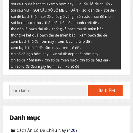
,
,
soi cau lo de bach thu xsmb hom nay
Soi cầu lô de chuẩn
,
,
,
,
Soi cầu MB
SOI CẦU XỔ SỐ MB CHUẨN
soi dàn đề
soi đề
,
,
,
soi đề bạch thủ
soi đề chốt giờ vàng miền bắc
soi đề mb
,
,
,
soi lo de bach thu
thần đề chốt số
thánh chốt đề
,
,
thế nào là bạch thủ đề
thống kê bạch thủ đề miền bắc
,
,
thống kê kết quả bạch thủ đề miền bắc
xem bạch thủ đề
,
,
xem bạch thủ đề hôm nay
xem bạch thủ lô đề
,
,
xem bạch thủ lô đề hôm nay
xem số đề
,
,
xin số đề đẹp hôm nay
xin số đề đẹp nhất hôm nay
,
,
,
xin số đề hôm nay
xin số đề miền bắc
xin số đề ông địa
,
xin số lô đề đẹp ngày hôm nay
xổ số đề
Tìm
kiếm
cho:
Danh mục
Cách Ăn Lô Đề Chiều Nay
(420)