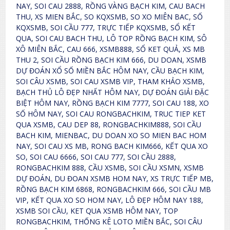
NAY, SOI CAU 2888, RỒNG VÀNG BẠCH KIM, CAU BACH
THU, XS MIEN BẮC, SO KQXSMB, SO XO MIÊN BAC, SỐ
KQXSMB, SOI CẦU 777, TRỰC TIẾP KQXSMB, SỔ KẾT
QUA, SOI CAU BACH THU, LÔ TOP RỒNG BẠCH KIM, SÔ
XÔ MIÊN BẮC, CAU 666, XSMB888, SỔ KET QUẢ, XS MB
THU 2, SOI CẦU RỒNG BẠCH KIM 666, DU DOAN, XSMB
DỰ ĐOÁN XỔ SỐ MIỀN BẮC HÔM NAY, CẦU BẠCH KIM,
SOI CÂU XSMB, SOI CAU XSMB VIP, THAM KHẢO XSMB,
BẠCH THỦ LÔ ĐẸP NHẤT HÔM NAY, DỰ ĐOÁN GIẢI ĐẶC
BIỆT HÔM NAY, RỒNG BẠCH KIM 7777, SOI CAU 188, XO
SỐ HÔM NAY, SOI CAU RONGBACHKIM, TRUC TIEP KET
QUA XSMB, CAU DEP 88, RONGBACHKIM888, SOI CẦU
BACH KIM, MIENBAC, DU DOAN XO SO MIEN BAC HOM
NAY, SOI CAU XS MB, RONG BACH KIM666, KẾT QUA XO
SO, SOI CAU 6666, SOI CAU 777, SOI CẦU 2888,
RONGBACHKIM 888, CẦU XSMB, SOI CẦU XSMN, XSMB
DỰ ĐOÁN, DU ĐOAN XSMB HOM NAY, XS TRỰC TIẾP MB,
RỒNG BẠCH KIM 6868, RONGBACHKIM 666, SOI CẦU MB
VIP, KẾT QUA XO SO HOM NAY, LÔ ĐẸP HÔM NAY 188,
XSMB SOI CẦU, KET QUA XSMB HÔM NAY, TOP
RONGBACHKIM, THỐNG KÊ LOTO MIỀN BẮC, SOI CÂU