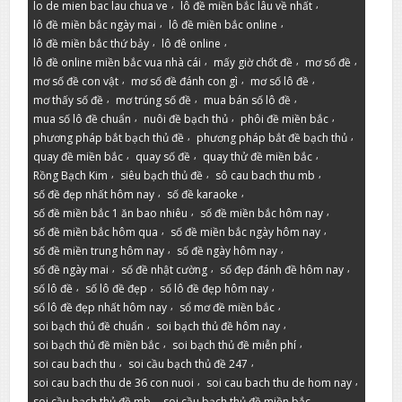
,
,
lo de mien bac lau chua ve
lô đề miền bắc lâu về nhất
,
,
lô đề miền bắc ngày mai
lô đề miền bắc online
,
,
lô đề miền bắc thứ bảy
lô đê online
,
,
,
lô đề online miền bắc vua nhà cái
mấy giờ chốt đề
mơ số đề
,
,
,
mơ số đề con vật
mơ số đề đánh con gì
mơ số lô đề
,
,
,
mơ thấy số đề
mơ trúng số đề
mua bán số lô đề
,
,
,
mua số lô đề chuẩn
nuôi đề bạch thủ
phôi đề miền bắc
,
,
phương pháp bắt bạch thủ đề
phương pháp bắt đề bạch thủ
,
,
,
quay đề miền bắc
quay số đề
quay thử đề miền bắc
,
,
,
Rồng Bạch Kim
siêu bạch thủ đề
sô cau bach thu mb
,
,
số đề đẹp nhất hôm nay
số đề karaoke
,
,
số đề miền bắc 1 ăn bao nhiêu
số đề miền bắc hôm nay
,
,
số đề miền bắc hôm qua
số đề miền bắc ngày hôm nay
,
,
số đề miền trung hôm nay
số đề ngày hôm nay
,
,
,
số đề ngày mai
số đề nhật cường
số đẹp đánh đề hôm nay
,
,
,
số lô đề
số lô đề đẹp
số lô đề đẹp hôm nay
,
,
số lô đề đẹp nhất hôm nay
sổ mơ đề miền bắc
,
,
soi bạch thủ đề chuẩn
soi bạch thủ đề hôm nay
,
,
soi bạch thủ đề miền bắc
soi bạch thủ đề miễn phí
,
,
soi cau bach thu
soi cầu bạch thủ đề 247
,
,
soi cau bach thu de 36 con nuoi
soi cau bach thu de hom nay
,
,
soi cầu bạch thủ đề mb
soi cầu bạch thủ đề miền bắc