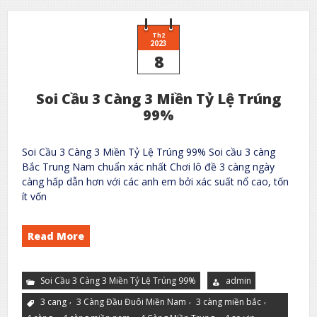
Th2
2023
8
Soi Cầu 3 Càng 3 Miền Tỷ Lệ Trúng
99%
Soi Cầu 3 Càng 3 Miền Tỷ Lệ Trúng 99% Soi cầu 3 càng
Bắc Trung Nam chuẩn xác nhất Chơi lô đề 3 càng ngày
càng hấp dẫn hơn với các anh em bởi xác suất nổ cao, tốn
ít vốn
Read More
Soi Cầu 3 Càng 3 Miền Tỷ Lệ Trúng 99%
admin
,
,
,
3 cang
3 Càng Đầu Đuôi Miền Nam
3 càng miền bắc
,
,
,
,