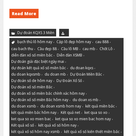
Read More
Dự đoán KQXS 3 Miền
,
,
,
bạch thủ lô hôm nay
Cặp lô đẹp hôm nay
cau 888
,
,
,
,
,
cau bach thu
Cầu đẹp 88
Cầu lô MB
cau mb
Chốt Lô
,
,
diễn đàn xổ số miền bắc
Diễn đàn XSMB
,
Dự đoán giải đặc biệt ngày mai
,
,
dự đoán kết quả xổ số miền bắc
du đoan kqxs
,
,
,
du doan kqxsmb
du doan mb
Dự Đoán Miền Bắc
,
,
Dự đoán số de hôm nay
Dự Đoán Xổ Số
,
Dự đoán xổ số miền Bắc
,
dự đoán xổ số miền bắc chính xác hôm nay
,
,
Dự đoán xổ số miền Bắc hôm nay
du doan xs mb
,
,
,
du doan xsmb
du doan xsmb hom nay
kết quả miền bắc
,
,
,
kết quả miền bắc hôm nay
Kết quả net
ket qua so xo
,
,
ket qua so xo mien bac
ket qua so xo mien bac hom nay
,
,
Kết quả xổ số
kết quả xổ số hôm nay
,
,
kết quả xổ số hôm nay xsmb
kết quả xổ số kiến thiết miền bắc