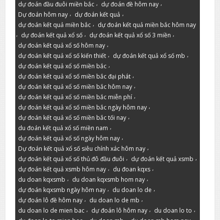
,
,
dự đoán đầu đuôi miền bắc
dự đoán đề hôm nay
,
,
Dự đoán hôm nay
dự đoán kết quả
,
dự đoán kết quả miền bắc
dự đoán kết quả miền bắc hôm nay
,
,
,
dự đoán kết quả xổ số
dự đoán kết quả xổ số 3 miền
,
dự đoán kết quả xổ số hôm nay
,
,
dự đoán kết quả xổ số kiến thiết
dự đoán kết quả xổ số mb
,
dự đoán kết quả xổ số miền bắc
,
dự đoán kết quả xổ số miền bắc đại phát
,
dự đoán kết quả xổ số miền bắc hôm nay
,
dự đoán kết quả xổ số miền bắc miễn phí
,
dự đoán kết quả xổ số miền bắc ngày hôm nay
,
dự đoán kết quả xổ số miền bắc tối nay
,
du đoán kết quả xổ số miền nam
,
dự đoán kết quả xổ số ngày hôm nay
,
Dự đoán kết quả xổ số siêu chính xác hôm nay
,
,
dự đoán kết quả xổ số thủ đô đầu đuôi
dự đoán kết quả xsmb
,
,
dự đoán kết quả xsmb hôm nay
du đoan kqxs
,
,
du doan kqxsmb
du doan kqxsmb hom nay
,
,
dự đoán kqxsmb ngày hôm nay
du doan lo de
,
,
dự đoán lô đề hôm nay
du doan lo de mb
,
,
,
du doan lo de mien bac
dự đoán lô hôm nay
du doan lo to
,
,
,