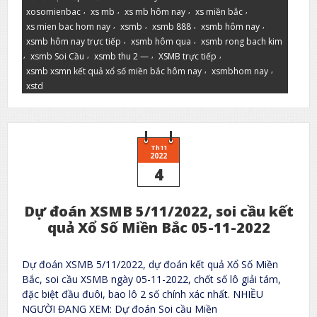
,
,
,
,
xosomienbac
xs mb
xs mb hôm nay
xs miền bắc
,
,
,
,
xs mien bac hom nay
xsmb
xsmb 888
xsmb hôm nay
,
,
xsmb hôm nay trực tiếp
xsmb hôm qua
xsmb rong bach kim
,
,
,
,
xsmb Soi Cầu
xsmb thu 2 —
XSMB trực tiếp
,
,
xsmb xsmn kết quả xổ số miền bắc hôm nay
xsmbhom nay
xstd
Th11
2022
4
Dự đoán XSMB 5/11/2022, soi cầu kết
quả Xổ Số Miền Bắc 05-11-2022
Dự đoán XSMB 5/11/2022, dự đoán kết quả Xổ Số Miền
Bắc, soi cầu XSMB ngày 05-11-2022, chốt số lô giải tám,
đặc biệt đầu đuôi, bao lô 2 số chính xác nhất. NHIỀU
NGƯỜI ĐANG XEM: Dự đoán Soi cầu Miền