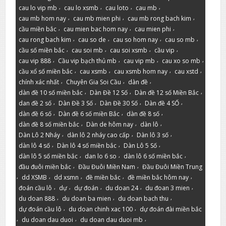
,
,
,
,
cau lo vip mb
cau lo xsmb
cau loto
cau mb
,
,
,
cau mb hom nay
cau mb mien phi
cau mb rong bach kim
,
,
,
cầu miền bắc
cau mien bac hom nay
cau mien phi
,
,
,
,
cau rong bach kim
cau so de
cau so hom nay
cau so mb
,
,
,
,
cầu số miền bắc
cau soi mb
cau soi xsmb
cầu vip
,
,
,
,
cau vip 888
Cầu vip bạch thủ mb
cau vip mb
cau xo so mb
,
,
,
,
cầu xổ số miền bắc
cau xsmb
cau xsmb hom nay
cau xstd
,
,
,
chính xác nhất
Chuyên Gia Soi Cầu
dàn đề
,
,
,
dàn đề 10 số miền bắc
Dàn Đề 12 Số
Dàn đề 12 số Miền Bắc
,
,
,
,
dan đề 2 số
Dàn Đề 3 Số
Dàn Đề 30 Số
Dàn đề 4 SỐ
,
,
,
dàn đề 6 số
Dàn đề 6 số miền Bắc
dàn đề 8 số
,
,
,
dàn đề 8 số miền bắc
Dàn de hôm nay
dàn lô
,
,
,
Dàn Lô 2 Nháy
dàn lô 2 nháy cao cấp
Dàn lô 3 số
,
,
,
dàn lô 4 số
Dàn lô 4 số miền bắc
Dàn Lô 5 Số
,
,
,
dàn lô 5 số miền bắc
dan lo 6 so
dàn lô 6 số miền bắc
,
,
đầu đuôi miền bắc
Đầu Đuôi Miền Nam
Đầu Đuôi Miền Trung
,
,
,
,
,
dd XSMB
dd xsmn
đề miền bắc
đề miền bắc hôm nay
,
,
,
,
,
đoán cầu lô
dự
dự đoán
du doan 24
du đoan 3 mien
,
,
,
du doan 888
du doan ba mien
du doan bach thu
,
,
dự đoán cầu lô
du doan chinh xac 100
dự đoán đài miền bắc
,
,
,
du doan dau duoi
du doan dau duoi mb