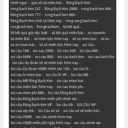
,
,
,
minh ngọc
quả xổ số miền bắc
Rồng Bạch Kim
,
,
,
rong bach kim 247
Rồng Bạch Kim 2888
rong bach kim 666
,
,
Rồng bạch kim 777
rong bach kim 888
,
,
Rồng Bạch Kim chốt số hôm nay
rong vang bach kim
,
,
,
rongbach kim
Rongbachkim
Số kết quả
,
,
,
Số kết quả giải đặc biệt
sổ kết quả miền bắc
so kqxsmb
,
,
,
,
Số miền Bắc
số miền bắc hôm nay
số so mien bac
số xo
,
,
,
so xo mien bắc
sổ xô miên bắc hôm nay
soi cầu
,
,
,
,
Soi cầu 188
soi cau 2888
Soi cầu 366
Soi cầu 666
,
,
,
soi cầu 6666
soi cau 888
soi cau bach kim
soi cau bach thu
,
,
soi cầu dự đoán xổ số miền bắc hôm nay
,
,
Soi cầu Dự đoán XSMB chính xác 100
soi cầu lô
,
,
,
soi cau lo mien bac
Soi cầu lô VIP
Soi cầu MB
,
,
Soi cầu MB Rồng Bạch Kim
soi cau mien bac
,
,
soi cầu miền bắc hôm nay
soi cau mien phi
,
,
soi cau mien phi 888
Soi cầu Rồng Bạch Kim
,
Soi cầu Rồng Bạch Kim miễn phí chính xác
,
,
,
Soi cầu Rồng Bạch Kim VIP
Soi cầu tốt
SOI CẦU VIP
,
,
,
soi cau vip mb
Soi Cầu xổ số
soi cầu xổ số miền bắc
,
,
Soi cầu XSMB
soi cau xsmb hom nay
,
,
Soi cầu XSMB miễn phí ngày hôm nay
soi cầu xsmb vip