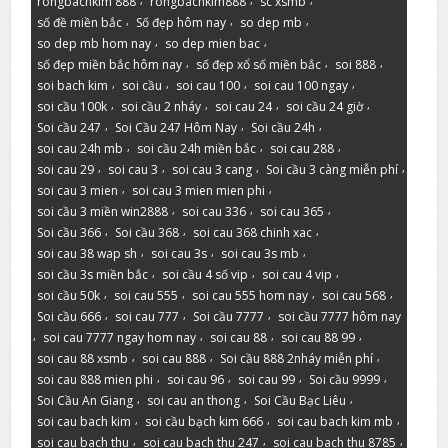
rongbachkim 888
rongbachkim888
sc xsmb
,
,
,
số đề miền bắc
Số đẹp hôm nay
so dep mb
,
,
so dep mb hom nay
so dep mien bac
,
,
,
số đẹp miền bắc hôm nay
số đẹp xổ số miền bắc
soi 888
,
,
,
,
soi bach kim
soi cầu
soi cau 100
soi cau 100 ngay
,
,
,
,
soi cầu 100k
soi cầu 2 nháy
soi cau 24
soi cầu 24 giờ
,
,
,
Soi cầu 247
Soi Cầu 247 Hôm Nay
Soi cầu 24h
,
,
,
soi cau 24h mb
soi cầu 24h miền bắc
soi cau 288
,
,
,
,
soi cau 29
soi cau 3
soi cau 3 cang
Soi cầu 3 càng miễn phí
,
,
soi cau 3 mien
soi cau 3 mien mien phi
,
,
,
soi cầu 3 miền win2888
soi cau 336
soi cau 365
,
,
,
Soi cầu 366
Soi cầu 368
soi cau 368 chinh xac
,
,
,
soi cau 38 wap sh
soi cau 3s
soi cau 3s mb
,
,
,
soi cầu 3s miền bắc
soi cầu 4 số vip
soi cau 4 vip
,
,
,
,
soi cầu 50k
soi cau 555
soi cau 555 hom nay
soi cau 568
,
,
,
Soi cầu 666
soi cau 777
Soi cầu 7777
soi cầu 7777 hôm nay
,
,
,
,
soi cau 7777 ngay hom nay
soi cau 88
soi cau 88 99
,
,
,
soi cau 88 xsmb
soi cau 888
Soi cầu 888 2nháy miễn phí
,
,
,
,
soi cau 888 mien phi
soi cau 96
soi cau 99
Soi cầu 9999
,
,
,
Soi Cầu An Giang
soi cau an thong
Soi Cầu Bạc Liêu
,
,
,
soi cau bach kim
soi cầu bạch kim 666
soi cau bach kim mb
,
,
,
soi cau bach thu
soi cau bach thu 247
soi cau bach thu 8785