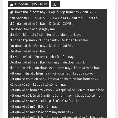
Dự đoán KQXS 3 Miền
,
,
,
bạch thủ lô hôm nay
Cặp lô đẹp hôm nay
cau 888
,
,
,
,
,
cau bach thu
Cầu đẹp 88
Cầu lô MB
cau mb
Chốt Lô
,
,
diễn đàn xổ số miền bắc
Diễn đàn XSMB
,
Dự đoán giải đặc biệt ngày mai
,
,
dự đoán kết quả xổ số miền bắc
du đoan kqxs
,
,
,
du doan kqxsmb
du doan mb
Dự Đoán Miền Bắc
,
,
Dự đoán số de hôm nay
Dự Đoán Xổ Số
,
Dự đoán xổ số miền Bắc
,
dự đoán xổ số miền bắc chính xác hôm nay
,
,
Dự đoán xổ số miền Bắc hôm nay
du doan xs mb
,
,
,
du doan xsmb
du doan xsmb hom nay
kết quả miền bắc
,
,
,
kết quả miền bắc hôm nay
Kết quả net
ket qua so xo
,
,
ket qua so xo mien bac
ket qua so xo mien bac hom nay
,
,
Kết quả xổ số
kết quả xổ số hôm nay
,
,
kết quả xổ số hôm nay xsmb
kết quả xổ số kiến thiết miền bắc
,
,
kết quả xổ số kiến thiết miền bắc hôm nay
kết quả xổ số mb
,
,
kết quả xổ số miền
KẾT QUẢ XỔ SỐ MIỀN BẮC
,
kết quả xổ số miền Bắc hôm nay
,
kết quả xổ số miền bắc hôm nay hôm nay
,
,
kết quả xổ số miền bắc hôm qua
kết quả xổ số miền bắc ngày