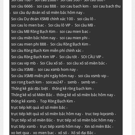
,
,
,
soi cầu 6666
soi cau 888
soi cau bach kim
soi cau bach thu
,
,
soi cầu dự đoán xổ số miền bắc hôm nay
,
,
Soi cầu Dự đoán XSMB chính xác 100
soi cầu lô
,
,
,
soi cau lo mien bac
Soi cầu lô VIP
Soi cầu MB
,
,
Soi cầu MB Rồng Bạch Kim
soi cau mien bac
,
,
soi cầu miền bắc hôm nay
soi cau mien phi
,
,
soi cau mien phi 888
Soi cầu Rồng Bạch Kim
,
Soi cầu Rồng Bạch Kim miễn phí chính xác
,
,
,
Soi cầu Rồng Bạch Kim VIP
Soi cầu tốt
SOI CẦU VIP
,
,
,
soi cau vip mb
Soi Cầu xổ số
soi cầu xổ số miền bắc
,
,
Soi cầu XSMB
soi cau xsmb hom nay
,
,
Soi cầu XSMB miễn phí ngày hôm nay
soi cầu xsmb vip
,
,
,
,
soi rong bach kim
soicau247
sxmb
sxmb vn
,
,
Thống kê giải đặc biệt
thống kê rồng bạch kim
,
,
Thống kê xổ số Miền Bắc
thống kê xổ số miền bắc hôm nay
,
,
thống kê xsmb
Top Rồng Bạch Kim
,
trực tiếp kết quả xổ số miền bắc
,
,
trực tiếp kết quả xổ số miền bắc hôm nay
truc tiep kqxsmb
,
,
Trực tiếp xổ số miền Bắc
trực tiếp xổ số miền bắc hôm nay
,
,
,
trực tiếp xsmb
trực tiếp xsmb hôm nay
Xin số miền Bắc
,
,
,
,
xo ket qua
xo mien bac
xổ số
Xổ số đại Bắc