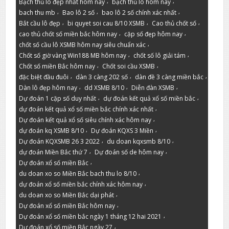
,
,
Bạch thủ lô đẹp nhất hôm nay
bạch thủ lô hôm nay
,
,
,
bach thu mb
Bao lô 2 số
bao lô 2 số chính xác nhất
,
,
,
Bắt cầu lô đẹp
bi quyet soi cau 8/10 XSMB
Cao thủ chốt số
,
,
cao thủ chốt số miền bắc hôm nay
cặp số đẹp hôm nay
,
chốt số cầu lô XSMB hôm nay siêu chuẩn xác
,
,
Chốt số giờ vàng Win188 MB hôm nay
chốt số lô giải tám
,
,
Chốt số miền Bắc hôm nay
Chốt soi cầu XSMB
,
,
,
đặc biệt đầu đuôi
dàn 3 càng 202 số
dàn đề 3 càng miền bắc
,
,
,
Dàn lô đẹp hôm nay
dd XSMB 8/10
Diễn đàn XSMB
,
,
Dự đoán 1 cặp số duy nhất
dự đoán kết quả xổ số miền bắc
,
dự đoán kết quả xổ số miền bắc chính xác nhất
,
Dự đoán kết quả xổ số siêu chính xác hôm nay
,
,
dự đoán kq XSMB 8/10
Dự đoán KQXS 3 Miền
,
,
Dự đoán KQXSMB 26 3 2022
du doan kqxsmb 8/10
,
,
dự đoán Miền Bắc thứ 7
Dự đoán số de hôm nay
,
Dự đoán xổ số miền Bắc
,
du doan xo so Miền Bắc bach thu lo 8/10
,
dự đoán xổ số miền bắc chính xác hôm nay
,
du doan xo so Miền Bắc dại phát
,
Dự đoán xổ số miền Bắc hôm nay
,
Dự đoán xổ số miền bắc ngày 1 tháng 12 hai 2021
,
Dự đoán xổ số miền Bắc ngày 27