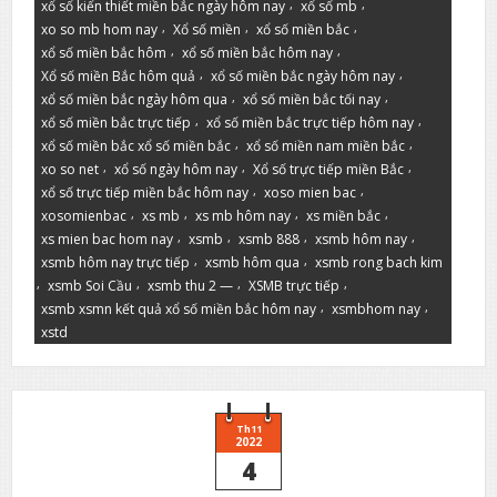
,
,
xổ số kiến thiết miền bắc ngày hôm nay
xổ số mb
,
,
,
xo so mb hom nay
Xổ số miền
xổ số miền bắc
,
,
xổ số miền bắc hôm
xổ số miền bắc hôm nay
,
,
Xổ số miền Bắc hôm quả
xổ số miền bắc ngày hôm nay
,
,
xổ số miền bắc ngày hôm qua
xổ số miền bắc tối nay
,
,
xổ số miền bắc trực tiếp
xổ số miền bắc trực tiếp hôm nay
,
,
xổ số miền bắc xổ số miền bắc
xổ số miền nam miền bắc
,
,
,
xo so net
xổ số ngày hôm nay
Xổ số trực tiếp miền Bắc
,
,
xổ số trực tiếp miền bắc hôm nay
xoso mien bac
,
,
,
,
xosomienbac
xs mb
xs mb hôm nay
xs miền bắc
,
,
,
,
xs mien bac hom nay
xsmb
xsmb 888
xsmb hôm nay
,
,
xsmb hôm nay trực tiếp
xsmb hôm qua
xsmb rong bach kim
,
,
,
,
xsmb Soi Cầu
xsmb thu 2 —
XSMB trực tiếp
,
,
xsmb xsmn kết quả xổ số miền bắc hôm nay
xsmbhom nay
xstd
Th11
2022
4