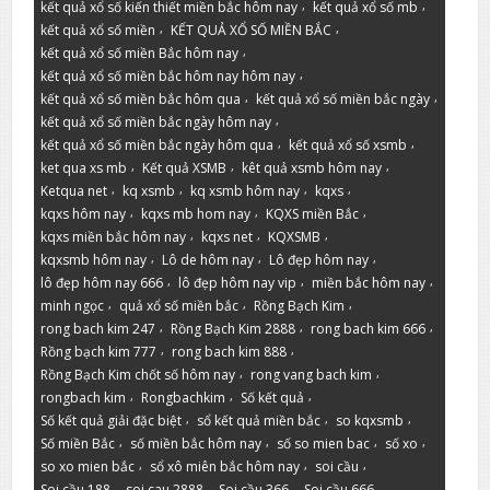
,
,
kết quả xổ số kiến thiết miền bắc hôm nay
kết quả xổ số mb
,
,
kết quả xổ số miền
KẾT QUẢ XỔ SỐ MIỀN BẮC
,
kết quả xổ số miền Bắc hôm nay
,
kết quả xổ số miền bắc hôm nay hôm nay
,
,
kết quả xổ số miền bắc hôm qua
kết quả xổ số miền bắc ngày
,
kết quả xổ số miền bắc ngày hôm nay
,
,
kết quả xổ số miền bắc ngày hôm qua
kết quả xổ số xsmb
,
,
,
ket qua xs mb
Kết quả XSMB
kêt quả xsmb hôm nay
,
,
,
,
Ketqua net
kq xsmb
kq xsmb hôm nay
kqxs
,
,
,
kqxs hôm nay
kqxs mb hom nay
KQXS miền Bắc
,
,
,
kqxs miền bắc hôm nay
kqxs net
KQXSMB
,
,
,
kqxsmb hôm nay
Lô de hôm nay
Lô đẹp hôm nay
,
,
,
lô đẹp hôm nay 666
lô đẹp hôm nay vip
miền bắc hôm nay
,
,
,
minh ngọc
quả xổ số miền bắc
Rồng Bạch Kim
,
,
,
rong bach kim 247
Rồng Bạch Kim 2888
rong bach kim 666
,
,
Rồng bạch kim 777
rong bach kim 888
,
,
Rồng Bạch Kim chốt số hôm nay
rong vang bach kim
,
,
,
rongbach kim
Rongbachkim
Số kết quả
,
,
,
Số kết quả giải đặc biệt
sổ kết quả miền bắc
so kqxsmb
,
,
,
,
Số miền Bắc
số miền bắc hôm nay
số so mien bac
số xo
,
,
,
so xo mien bắc
sổ xô miên bắc hôm nay
soi cầu
,
,
,
,
Soi cầu 188
soi cau 2888
Soi cầu 366
Soi cầu 666