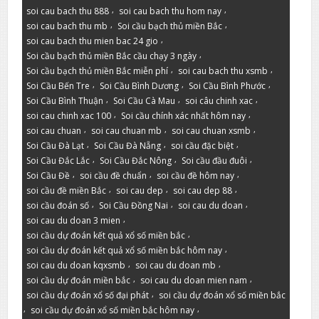
,
,
soi cau bach thu 888
soi cau bach thu hom nay
,
,
soi cau bach thu mb
Soi cầu bạch thủ miền Bắc
,
soi cau bach thu mien bac 24 gio
,
Soi cầu bạch thủ miền Bắc cầu chạy 3 ngày
,
,
Soi cầu bạch thủ miền Bắc miễn phí
soi cau bach thu xsmb
,
,
,
Soi Cầu Bến Tre
Soi Cầu Bình Dương
Soi Cầu Bình Phước
,
,
,
Soi Cầu Bình Thuận
Soi Cầu Cà Mau
soi câu chinh xac
,
,
soi cau chinh xac 100
Soi cầu chính xác nhất hôm nay
,
,
,
soi cau chuan
soi cau chuan mb
soi cau chuan xsmb
,
,
,
Soi Cầu Đà Lạt
Soi Cầu Đà Nẵng
soi cầu đặc biệt
,
,
,
Soi Cầu Đắc Lắc
Soi Cầu Đắc Nông
Soi cầu đầu đuôi
,
,
,
Soi Cầu Đề
soi cầu đề chuẩn
soi cầu đề hôm nay
,
,
,
soi cầu đề miền Bắc
soi cau dep
soi cau dep 88
,
,
,
soi cầu đoán số
Soi Cầu Đồng Nai
soi cau du doan
,
soi cau du doan 3 mien
,
soi cầu dự đoán kết quả xổ số miền bắc
,
soi cầu dự đoán kết quả xổ số miền bắc hôm nay
,
,
soi cau du doan kqxsmb
soi cau du doan mb
,
,
soi cầu dự đoán miền bắc
soi cau du doan mien nam
,
soi cầu dự đoán xổ số đại phát
soi cầu dự đoán xổ số miền bắc
,
,
soi cầu dự đoán xổ số miền bắc hôm nay