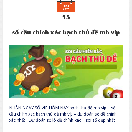
Th4
2021
15
số cầu chính xác bạch thủ đề mb víp
NHẬN NGAY SỐ VIP HÔM NAY bạch thủ đề mb víp – số
cầu chính xác bạch thủ đề mb víp – dự đoán số đề chính
xác nhất . Dự đoán số lô đề chính xác – soi số đẹp nhất