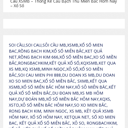
Cau XSMB – Thống Kê Cầu Bạch Thủ Miền Bắc Hôm Nay
– Xổ Số
SOI CẦU,SOI CAU,SÔI CẦU MB,XSMB,XỔ SỐ MIEN
BAC,RỒNG BẠCH KIM,XỔ SỐ MIÊN BẮC,KET QUẢ
NET,RỒNG BẠCH KIM 666,XỔ SỐ MIỀN BAC,XO SỐ MIỀN
BẮC,RONGBẠCHKIM,KẾT QUẢ XỔ SỐ,KQXSMB,KET QUA
XS MB,KQ XSMB,MINH NGỌC,XÔ SỐ,XỔ SO MIỀN
BẮC,SOI CAU MIEN PHI 888,DU DOAN XS MB,DU DOAN
XO SO MIEN BAC,XỔ SỐ MIỀN BẮC, SXMB,KẾT QUA
XSMB,XỔ SỐ MIÊN BẮC HÔM NAY,XÔ SÔ MIÊN BĂC,KẾT
QUẢ XỔ SỐ MIỀN BẮC,DU ĐOAN MB,XS MB HÔM
NAY,DỰ ĐOÁN MB,XỔ SỐ MIỀN BẮC HÔM NAY,KQXS,
XSTD,XÔ SỐ MIỀN BẮC HÔM NAY,SO XO MIEN BẮC,
RONG BACH KIM, MINH NGOC, XS MB, KÊT QUẢ XSMB
HÔM NAY, XỔ SỐ HÔM NAY, KETQUA NET, SỐ XO MIEN
BAC, KẾT QUẢ XỔ SỐ MIÊN BẮC, XÔ SO, RONGBACHKIM,