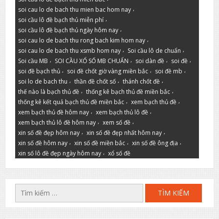
,
soi cau lo de bach thu mien bac hom nay
,
soi cầu lô đề bạch thủ miễn phí
,
soi cầu lô đề bạch thủ ngày hôm nay
,
soi cau lo de bach thu rong bach kim hom nay
,
,
soi cau lo de bach thu xsmb hom nay
Soi cầu lô de chuẩn
,
,
,
,
Soi cầu MB
SOI CẦU XỔ SỐ MB CHUẨN
soi dàn đề
soi đề
,
,
,
soi đề bạch thủ
soi đề chốt giờ vàng miền bắc
soi đề mb
,
,
,
soi lo de bach thu
thần đề chốt số
thánh chốt đề
,
,
thế nào là bạch thủ đề
thống kê bạch thủ đề miền bắc
,
,
thống kê kết quả bạch thủ đề miền bắc
xem bạch thủ đề
,
,
xem bạch thủ đề hôm nay
xem bạch thủ lô đề
,
,
xem bạch thủ lô đề hôm nay
xem số đề
,
,
xin số đề đẹp hôm nay
xin số đề đẹp nhất hôm nay
,
,
,
xin số đề hôm nay
xin số đề miền bắc
xin số đề ông địa
,
xin số lô đề đẹp ngày hôm nay
xổ số đề
Tìm
kiếm
cho: