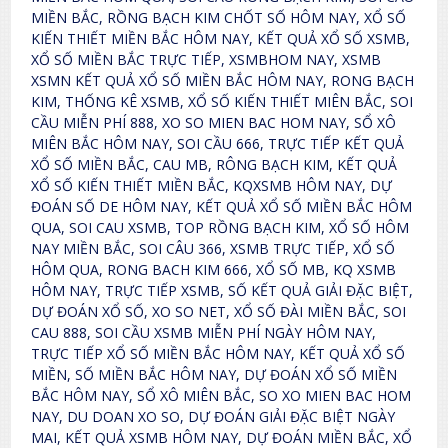
MIỀN BẮC, RỒNG BẠCH KIM CHỐT SỐ HÔM NAY, XỔ SỐ
KIẾN THIẾT MIỀN BẮC HÔM NAY, KẾT QUẢ XỔ SỐ XSMB,
XỔ SỐ MIỀN BẮC TRỰC TIẾP, XSMBHOM NAY, XSMB
XSMN KẾT QUẢ XỔ SỐ MIỀN BẮC HÔM NAY, RONG BẠCH
KIM, THỐNG KÊ XSMB, XỔ SỐ KIẾN THIẾT MIÊN BẮC, SOI
CẦU MIỄN PHÍ 888, XO SO MIEN BAC HOM NAY, SỔ XÔ
MIÊN BẮC HÔM NAY, SOI CẦU 666, TRỰC TIẾP KẾT QUẢ
XỔ SỐ MIỀN BẮC, CAU MB, RÔNG BẠCH KIM, KẾT QUẢ
XỔ SỐ KIẾN THIẾT MIỀN BẮC, KQXSMB HÔM NAY, DỰ
ĐOÁN SỐ DE HÔM NAY, KẾT QUẢ XỔ SỐ MIỀN BẮC HÔM
QUA, SOI CAU XSMB, TOP RỒNG BẠCH KIM, XỔ SỐ HÔM
NAY MIỀN BẮC, SOI CÂU 366, XSMB TRỰC TIẾP, XỔ SỐ
HÔM QUA, RONG BACH KIM 666, XỔ SỐ MB, KQ XSMB
HÔM NAY, TRỰC TIẾP XSMB, SỐ KẾT QUẢ GIẢI ĐẶC BIỆT,
DỰ ĐOÁN XỔ SỐ, XO SO NET, XỔ SỐ ĐÀI MIỀN BẮC, SOI
CAU 888, SOI CẦU XSMB MIỄN PHÍ NGÀY HÔM NAY,
TRỰC TIẾP XỔ SỐ MIỀN BẮC HÔM NAY, KẾT QUẢ XỔ SỐ
MIỀN, SỐ MIỀN BẮC HÔM NAY, DỰ ĐOÁN XỔ SỐ MIỀN
BẮC HÔM NAY, SỔ XÔ MIÊN BẮC, SO XO MIEN BAC HOM
NAY, DU DOAN XO SO, DỰ ĐOÁN GIẢI ĐẶC BIỆT NGÀY
MAI, KẾT QUẢ XSMB HÔM NAY, DỰ ĐOÁN MIỀN BẮC, XỔ