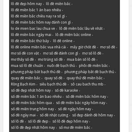
,
,
lô đề đẹp hôm nay
lô đề miền bắc
,
lô đề miền bắc 1 ăn bao nhiêu
,
lô đề miền bắc chiều nay ra số gì
,
lô đề miền bắc hôm nay đánh con gì
,
,
lo de mien bac lau chua ve
lô đề miền bắc lâu về nhất
,
,
lô đề miền bắc ngày mai
lô đề miền bắc online
,
,
lô đề miền bắc thứ bảy
lô đê online
,
,
,
lô đề online miền bắc vua nhà cái
mấy giờ chốt đề
mơ số đề
,
,
,
mơ số đề con vật
mơ số đề đánh con gì
mơ số lô đề
,
,
,
mơ thấy số đề
mơ trúng số đề
mua bán số lô đề
,
,
,
mua số lô đề chuẩn
nuôi đề bạch thủ
phôi đề miền bắc
,
,
phương pháp bắt bạch thủ đề
phương pháp bắt đề bạch thủ
,
,
,
quay đề miền bắc
quay số đề
quay thử đề miền bắc
,
,
,
Rồng Bạch Kim
siêu bạch thủ đề
sô cau bach thu mb
,
,
số đề đẹp nhất hôm nay
số đề karaoke
,
,
số đề miền bắc 1 ăn bao nhiêu
số đề miền bắc hôm nay
,
,
số đề miền bắc hôm qua
số đề miền bắc ngày hôm nay
,
,
số đề miền trung hôm nay
số đề ngày hôm nay
,
,
,
số đề ngày mai
số đề nhật cường
số đẹp đánh đề hôm nay
,
,
,
số lô đề
số lô đề đẹp
số lô đề đẹp hôm nay
,
,
số lô đề đẹp nhất hôm nay
sổ mơ đề miền bắc