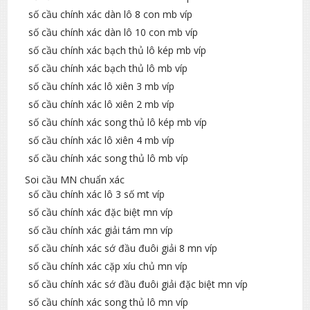
số cầu chính xác dàn lô 8 con mb víp
số cầu chính xác dàn lô 10 con mb víp
số cầu chính xác bạch thủ lô kép mb víp
số cầu chính xác bạch thủ lô mb víp
số cầu chính xác lô xiên 3 mb víp
số cầu chính xác lô xiên 2 mb víp
số cầu chính xác song thủ lô kép mb víp
số cầu chính xác lô xiên 4 mb víp
số cầu chính xác song thủ lô mb víp
Soi cầu MN chuẩn xác
số cầu chính xác lô 3 số mt víp
số cầu chính xác đặc biệt mn víp
số cầu chính xác giải tám mn víp
số cầu chính xác sớ đầu đuôi giải 8 mn víp
số cầu chính xác cặp xíu chủ mn víp
số cầu chính xác sớ đầu đuôi giải đặc biệt mn víp
số cầu chính xác song thủ lô mn víp