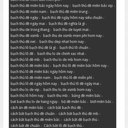
,
,
bạch thủ đề miền bắc ngày hôm nay
bạch thủ đề miền bắc vip
,
,
bạch thủ đề miền nam
bạch thủ đề miền trung
,
,
bạch thủ đề ngày
bạch thủ đề ngày hôm nay siêu chuẩn
,
,
bạch thủ đề ngày mai
bạch thủ đề nghĩa là gì
,
,
bach thu de trong thang
bach thu de tuyet mat
,
,
bạch thu đề xsmb
bach thu de xsmb mien phi hom nay
,
,
bạch thủ đề.net
bach thu dep nhat hom nay
,
,
bạch thủ lô bạch thủ đề là gì
bạch thủ lô chuẩn
,
,
bạch thủ lô đề
bach thu lo de chinh xac nhat
,
,
bạch thủ lô đề mb
bach thu lo de mb hom nay
,
,
bạch thủ lô đề miền bắc
bạch thủ lô đề miền bắc hôm nay
,
bạch thủ lô đề miền bắc ngày hôm nay
,
,
bạch thủ lô đề miền nam
bạch thủ lô đề miễn phí
,
,
bạch thủ lô đề ngày hôm nay
bạch thủ lô đề ngày mai
,
,
bach thu lo de vip
bach thu lo de xsmb hom nay
,
,
,
bạch thủ lô hôm nay
bach thu mb
bảng đề miền bắc
,
,
,
bat bach thu lo de hang ngay
bộ đề miền bắc
btđ miền bắc
,
,
cách ăn đề miền bắc
cách bắt bạch thủ đề
,
,
cách bắt bạch thủ đề chuẩn
cách bắt bạch thủ đề mb
,
,
cách bắt bạch thủ đề miền bắc
cách bắt đề bạch thủ
,
,
cách bắt đề chuẩn
Cách bắt lô đề bạch thủ