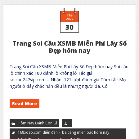
Th9
2022
30
Trang Soi Cầu XSMB Miễn Phí Lấy Số
Đẹp hôm nay
Trang Soi Cầu XSMB Miễn Phí Lấy Số Đẹp hôm nay Soi cầu
lô chính xác 100 đánh lô không lỗ Tác giả:
soicau247vip.com – Nhận 121 lượt đánh giá Tóm tắt: Mọi
người ở đây chắc hẳn đều là những người đã. Có
Read More
Hôm Nay Đánh Con Gì
,
,
168xoso.com diễn đàn
ba càng miền bắc hôm nay
,
,