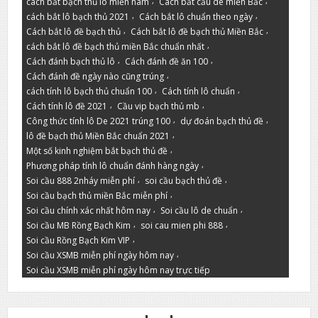
,
,
cách bắt bạch thủ lô miền nam
Cách bắt cầu de miền Bắc
,
,
cách bắt lô bạch thủ 2021
Cách bắt lô chuẩn theo ngày
,
,
Cách bắt lô đề bạch thủ
Cách bắt lô đề bạch thủ Miền Bắc
,
cách bắt lô đề bạch thủ miền Bắc chuẩn nhất
,
,
Cách đánh bạch thủ lô
Cách đánh đề ăn 100
,
Cách đánh đề ngày nào cũng trúng
,
,
cách tính lô bạch thủ chuẩn 100
Cách tính lô chuẩn
,
,
Cách tính lô đề 2021
Cầu vip bạch thủ mb
,
,
Công thức tính lô De 2021 trúng 100
dự đoán bạch thủ đề
,
lô đề bạch thủ Miền Bắc chuẩn 2021
,
Một số kinh nghiệm bắt bạch thủ đề
,
Phương pháp tính lô chuẩn đánh hàng ngày
,
,
Soi cầu 888 2nháy miễn phí
soi cầu bạch thủ đề
,
Soi cầu bạch thủ miền Bắc miễn phí
,
,
Soi cầu chính xác nhất hôm nay
Soi cầu lô de chuẩn
,
,
Soi cầu MB Rồng Bạch Kim
soi cau mien phi 888
,
Soi cầu Rồng Bạch Kim VIP
,
Soi cầu XSMB miễn phí ngày hôm nay
Soi cầu XSMB miễn phí ngày hôm nay trực tiếp