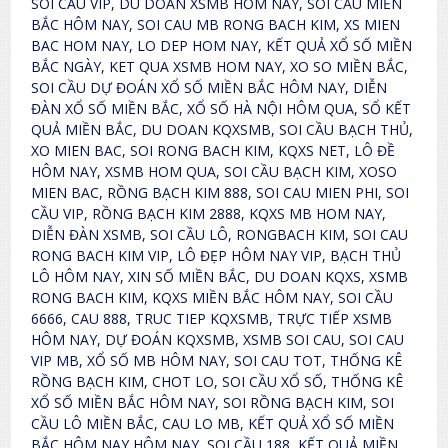
SOI CAU VIP, DU DOAN XSMB HOM NAY, SOI CẦU MIỀN
BẮC HÔM NAY, SOI CAU MB RONG BACH KIM, XS MIEN
BAC HOM NAY, LO DEP HOM NAY, KẾT QUẢ XỔ SỐ MIỀN
BẮC NGÀY, KET QUA XSMB HOM NAY, XO SO MIỀN BẮC,
SOI CẦU DỰ ĐOÁN XỔ SỐ MIỀN BẮC HÔM NAY, DIỄN
ĐÀN XỔ SỐ MIỀN BẮC, XỔ SỐ HÀ NỘI HÔM QUA, SỔ KẾT
QUẢ MIỀN BẮC, DU DOAN KQXSMB, SOI CẦU BẠCH THỦ,
XO MIEN BAC, SOI RONG BACH KIM, KQXS NET, LÔ ĐỀ
HÔM NAY, XSMB HOM QUA, SOI CẦU BẠCH KIM, XOSO
MIEN BAC, RỒNG BẠCH KIM 888, SOI CAU MIEN PHI, SOI
CẦU VIP, RỒNG BẠCH KIM 2888, KQXS MB HOM NAY,
DIỄN ĐÀN XSMB, SOI CẦU LÔ, RONGBACH KIM, SOI CAU
RONG BACH KIM VIP, LÔ ĐẸP HÔM NAY VIP, BẠCH THỦ
LÔ HÔM NAY, XIN SỐ MIỀN BẮC, DU DOAN KQXS, XSMB
RONG BACH KIM, KQXS MIỀN BẮC HÔM NAY, SOI CẦU
6666, CAU 888, TRUC TIEP KQXSMB, TRỰC TIẾP XSMB
HÔM NAY, DỰ ĐOÁN KQXSMB, XSMB SOI CAU, SOI CAU
VIP MB, XỔ SỐ MB HÔM NAY, SOI CAU TOT, THỐNG KÊ
RỒNG BẠCH KIM, CHOT LO, SOI CẦU XỔ SỐ, THỐNG KÊ
XỔ SỐ MIỀN BẮC HÔM NAY, SOI RỒNG BẠCH KIM, SOI
CẦU LÔ MIỀN BẮC, CAU LO MB, KẾT QUẢ XỔ SỐ MIỀN
BẮC HÔM NAY HÔM NAY, SOI CẦU 188, KẾT QUẢ MIỀN