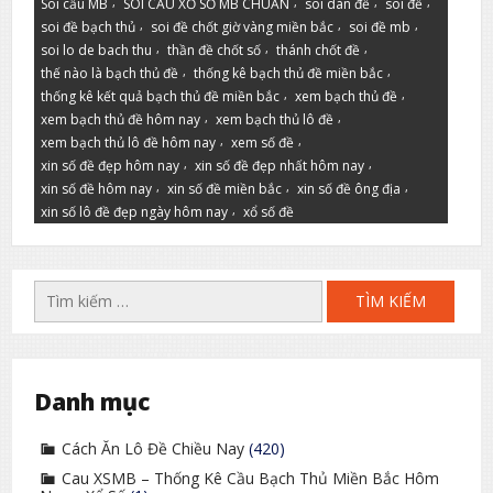
,
,
,
,
Soi cầu MB
SOI CẦU XỔ SỐ MB CHUẨN
soi dàn đề
soi đề
,
,
,
soi đề bạch thủ
soi đề chốt giờ vàng miền bắc
soi đề mb
,
,
,
soi lo de bach thu
thần đề chốt số
thánh chốt đề
,
,
thế nào là bạch thủ đề
thống kê bạch thủ đề miền bắc
,
,
thống kê kết quả bạch thủ đề miền bắc
xem bạch thủ đề
,
,
xem bạch thủ đề hôm nay
xem bạch thủ lô đề
,
,
xem bạch thủ lô đề hôm nay
xem số đề
,
,
xin số đề đẹp hôm nay
xin số đề đẹp nhất hôm nay
,
,
,
xin số đề hôm nay
xin số đề miền bắc
xin số đề ông địa
,
xin số lô đề đẹp ngày hôm nay
xổ số đề
Tìm
kiếm
cho:
Danh mục
Cách Ăn Lô Đề Chiều Nay
(420)
Cau XSMB – Thống Kê Cầu Bạch Thủ Miền Bắc Hôm