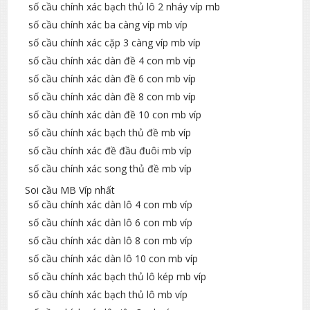
số cầu chính xác bạch thủ lô 2 nháy víp mb
số cầu chính xác ba càng víp mb víp
số cầu chính xác cặp 3 càng víp mb víp
số cầu chính xác dàn đề 4 con mb víp
số cầu chính xác dàn đề 6 con mb víp
số cầu chính xác dàn đề 8 con mb víp
số cầu chính xác dàn đề 10 con mb víp
số cầu chính xác bạch thủ đề mb víp
số cầu chính xác đề đầu đuôi mb víp
số cầu chính xác song thủ đề mb víp
Soi cầu MB Víp nhất
số cầu chính xác dàn lô 4 con mb víp
số cầu chính xác dàn lô 6 con mb víp
số cầu chính xác dàn lô 8 con mb víp
số cầu chính xác dàn lô 10 con mb víp
số cầu chính xác bạch thủ lô kép mb víp
số cầu chính xác bạch thủ lô mb víp