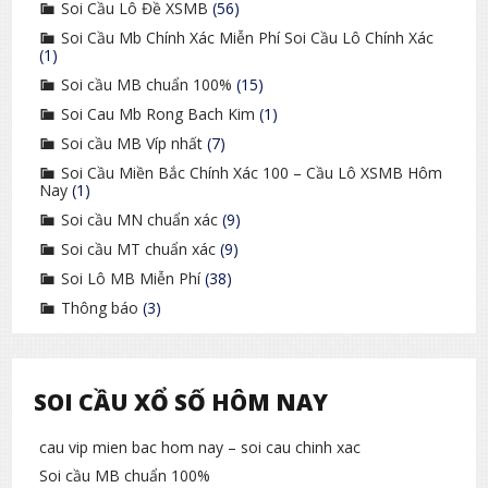
Soi Cầu Lô Đề XSMB
(56)
Soi Cầu Mb Chính Xác Miễn Phí Soi Cầu Lô Chính Xác
(1)
Soi cầu MB chuẩn 100%
(15)
Soi Cau Mb Rong Bach Kim
(1)
Soi cầu MB Víp nhất
(7)
Soi Cầu Miền Bắc Chính Xác 100 – Cầu Lô XSMB Hôm
Nay
(1)
Soi cầu MN chuẩn xác
(9)
Soi cầu MT chuẩn xác
(9)
Soi Lô MB Miễn Phí
(38)
Thông báo
(3)
SOI CẦU XỔ SỐ HÔM NAY
cau vip mien bac hom nay – soi cau chinh xac
Soi cầu MB chuẩn 100%