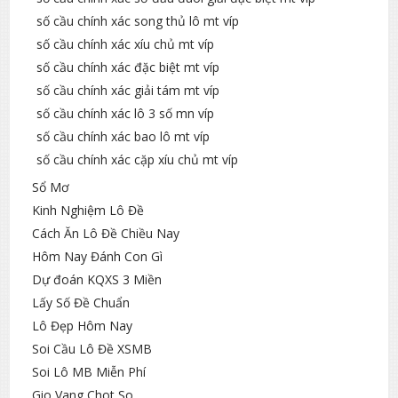
số cầu chính xác song thủ lô mt víp
số cầu chính xác xíu chủ mt víp
số cầu chính xác đặc biệt mt víp
số cầu chính xác giải tám mt víp
số cầu chính xác lô 3 số mn víp
số cầu chính xác bao lô mt víp
số cầu chính xác cặp xíu chủ mt víp
Sổ Mơ
Kinh Nghiệm Lô Đề
Cách Ăn Lô Đề Chiều Nay
Hôm Nay Đánh Con Gì
Dự đoán KQXS 3 Miền
Lấy Số Đề Chuẩn
Lô Đẹp Hôm Nay
Soi Cầu Lô Đề XSMB
Soi Lô MB Miễn Phí
Gio Vang Chot So