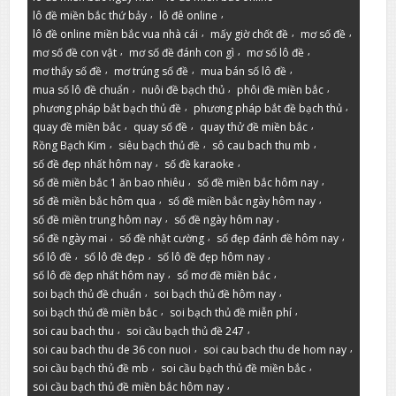
,
,
lô đề miền bắc thứ bảy
lô đê online
,
,
,
lô đề online miền bắc vua nhà cái
mấy giờ chốt đề
mơ số đề
,
,
,
mơ số đề con vật
mơ số đề đánh con gì
mơ số lô đề
,
,
,
mơ thấy số đề
mơ trúng số đề
mua bán số lô đề
,
,
,
mua số lô đề chuẩn
nuôi đề bạch thủ
phôi đề miền bắc
,
,
phương pháp bắt bạch thủ đề
phương pháp bắt đề bạch thủ
,
,
,
quay đề miền bắc
quay số đề
quay thử đề miền bắc
,
,
,
Rồng Bạch Kim
siêu bạch thủ đề
sô cau bach thu mb
,
,
số đề đẹp nhất hôm nay
số đề karaoke
,
,
số đề miền bắc 1 ăn bao nhiêu
số đề miền bắc hôm nay
,
,
số đề miền bắc hôm qua
số đề miền bắc ngày hôm nay
,
,
số đề miền trung hôm nay
số đề ngày hôm nay
,
,
,
số đề ngày mai
số đề nhật cường
số đẹp đánh đề hôm nay
,
,
,
số lô đề
số lô đề đẹp
số lô đề đẹp hôm nay
,
,
số lô đề đẹp nhất hôm nay
sổ mơ đề miền bắc
,
,
soi bạch thủ đề chuẩn
soi bạch thủ đề hôm nay
,
,
soi bạch thủ đề miền bắc
soi bạch thủ đề miễn phí
,
,
soi cau bach thu
soi cầu bạch thủ đề 247
,
,
soi cau bach thu de 36 con nuoi
soi cau bach thu de hom nay
,
,
soi cầu bạch thủ đề mb
soi cầu bạch thủ đề miền bắc
,
soi cầu bạch thủ đề miền bắc hôm nay