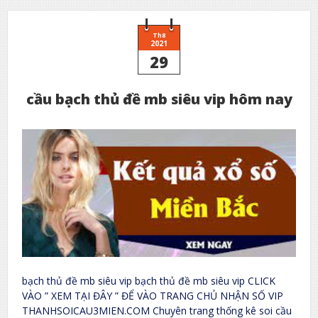
Th8
2021
29
cầu bạch thủ đề mb siêu vip hôm nay
bạch thủ đề mb siêu vip bạch thủ đề mb siêu vip CLICK
VÀO ” XEM TẠI ĐÂY ” ĐỂ VÀO TRANG CHỦ NHẬN SỐ VIP
THANHSOICAU3MIEN.COM Chuyên trang thống kê soi cầu