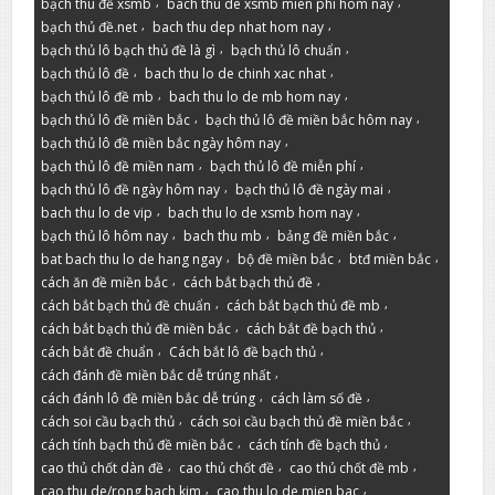
,
,
bạch thu đề xsmb
bach thu de xsmb mien phi hom nay
,
,
bạch thủ đề.net
bach thu dep nhat hom nay
,
,
bạch thủ lô bạch thủ đề là gì
bạch thủ lô chuẩn
,
,
bạch thủ lô đề
bach thu lo de chinh xac nhat
,
,
bạch thủ lô đề mb
bach thu lo de mb hom nay
,
,
bạch thủ lô đề miền bắc
bạch thủ lô đề miền bắc hôm nay
,
bạch thủ lô đề miền bắc ngày hôm nay
,
,
bạch thủ lô đề miền nam
bạch thủ lô đề miễn phí
,
,
bạch thủ lô đề ngày hôm nay
bạch thủ lô đề ngày mai
,
,
bach thu lo de vip
bach thu lo de xsmb hom nay
,
,
,
bạch thủ lô hôm nay
bach thu mb
bảng đề miền bắc
,
,
,
bat bach thu lo de hang ngay
bộ đề miền bắc
btđ miền bắc
,
,
cách ăn đề miền bắc
cách bắt bạch thủ đề
,
,
cách bắt bạch thủ đề chuẩn
cách bắt bạch thủ đề mb
,
,
cách bắt bạch thủ đề miền bắc
cách bắt đề bạch thủ
,
,
cách bắt đề chuẩn
Cách bắt lô đề bạch thủ
,
cách đánh đề miền bắc dễ trúng nhất
,
,
cách đánh lô đề miền bắc dễ trúng
cách làm số đề
,
,
cách soi cầu bạch thủ
cách soi cầu bạch thủ đề miền bắc
,
,
cách tính bạch thủ đề miền bắc
cách tính đề bạch thủ
,
,
,
cao thủ chốt dàn đề
cao thủ chốt đề
cao thủ chốt đề mb
,
,
cao thu de/rong bach kim
cao thu lo de mien bac