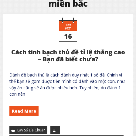
miền bắc
Th9
2021
16
Cách tính bạch thủ đề tỉ lệ thắng cao
– Bạn đã biết chưa?
Đánh đề bạch thủ là cách đánh duy nhất 1 số đề. Chính vì
thế bạn sẽ gom được tiền mình có đánh vào một con, như
vậy ăn cũng sẽ ăn được nhiều hơn. Tuy nhiên, do đánh 1
con nên
Read More
Lấy Số Đề Chuẩn