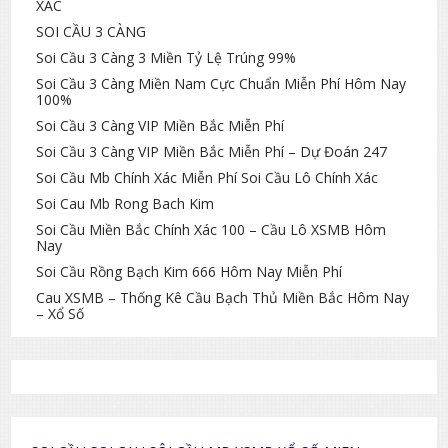
XÁC
SOI CẦU 3 CÀNG
Soi Cầu 3 Càng 3 Miền Tỷ Lệ Trúng 99%
Soi Cầu 3 Càng Miền Nam Cực Chuẩn Miễn Phí Hôm Nay
100%
Soi Cầu 3 Càng VIP Miền Bắc Miễn Phí
Soi Cầu 3 Càng VIP Miền Bắc Miễn Phí – Dự Đoán 247
Soi Cầu Mb Chính Xác Miễn Phí Soi Cầu Lô Chính Xác
Soi Cau Mb Rong Bach Kim
Soi Cầu Miền Bắc Chính Xác 100 – Cầu Lô XSMB Hôm
Nay
Soi Cầu Rồng Bạch Kim 666 Hôm Nay Miễn Phí
Cau XSMB – Thống Kê Cầu Bạch Thủ Miền Bắc Hôm Nay
– Xổ Số