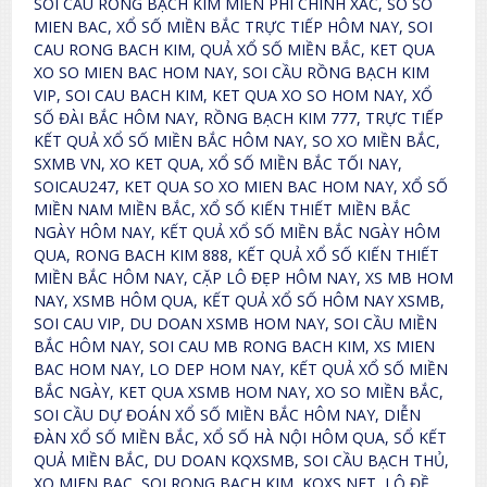
SOI CẦU RỒNG BẠCH KIM MIỄN PHÍ CHÍNH XÁC, SỐ SO
MIEN BAC, XỔ SỐ MIỀN BẮC TRỰC TIẾP HÔM NAY, SOI
CAU RONG BACH KIM, QUẢ XỔ SỐ MIỀN BẮC, KET QUA
XO SO MIEN BAC HOM NAY, SOI CẦU RỒNG BẠCH KIM
VIP, SOI CAU BACH KIM, KET QUA XO SO HOM NAY, XỔ
SỐ ĐÀI BẮC HÔM NAY, RỒNG BẠCH KIM 777, TRỰC TIẾP
KẾT QUẢ XỔ SỐ MIỀN BẮC HÔM NAY, SO XO MIỀN BẮC,
SXMB VN, XO KET QUA, XỔ SỐ MIỀN BẮC TỐI NAY,
SOICAU247, KET QUA SO XO MIEN BAC HOM NAY, XỔ SỐ
MIỀN NAM MIỀN BẮC, XỔ SỐ KIẾN THIẾT MIỀN BẮC
NGÀY HÔM NAY, KẾT QUẢ XỔ SỐ MIỀN BẮC NGÀY HÔM
QUA, RONG BACH KIM 888, KẾT QUẢ XỔ SỐ KIẾN THIẾT
MIỀN BẮC HÔM NAY, CẶP LÔ ĐẸP HÔM NAY, XS MB HOM
NAY, XSMB HÔM QUA, KẾT QUẢ XỔ SỐ HÔM NAY XSMB,
SOI CAU VIP, DU DOAN XSMB HOM NAY, SOI CẦU MIỀN
BẮC HÔM NAY, SOI CAU MB RONG BACH KIM, XS MIEN
BAC HOM NAY, LO DEP HOM NAY, KẾT QUẢ XỔ SỐ MIỀN
BẮC NGÀY, KET QUA XSMB HOM NAY, XO SO MIỀN BẮC,
SOI CẦU DỰ ĐOÁN XỔ SỐ MIỀN BẮC HÔM NAY, DIỄN
ĐÀN XỔ SỐ MIỀN BẮC, XỔ SỐ HÀ NỘI HÔM QUA, SỔ KẾT
QUẢ MIỀN BẮC, DU DOAN KQXSMB, SOI CẦU BẠCH THỦ,
XO MIEN BAC, SOI RONG BACH KIM, KQXS NET, LÔ ĐỀ