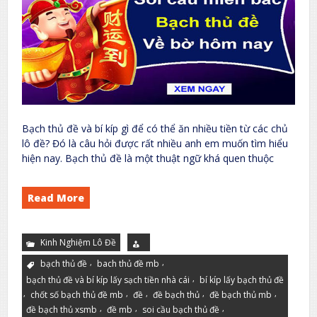
Bạch thủ đề và bí kíp gì để có thể ăn nhiều tiền từ các chủ
lô đề? Đó là câu hỏi được rất nhiều anh em muốn tìm hiểu
hiện nay. Bạch thủ đề là một thuật ngữ khá quen thuộc
Read More
Kinh Nghiệm Lô Đề
,
,
bạch thủ đề
bach thủ đề mb
,
bạch thủ đề và bí kíp lấy sạch tiền nhà cái
bí kíp lấy bạch thủ đề
,
,
,
,
,
chốt số bạch thủ đề mb
đề
đề bạch thủ
đề bạch thủ mb
,
,
,
đề bạch thủ xsmb
đề mb
soi cầu bạch thủ đề