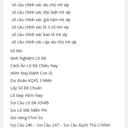
số cầu chính xác xíu chủ mt víp
số cầu chính xác đặc biệt mt víp
số cầu chính xác giải tám mt víp
số cầu chính xác lô 3 số mn víp
số cầu chính xác bao lô mt víp
số cầu chính xác cặp xíu chủ mt víp
Sổ Mơ
Kinh Nghiệm Lô Đề
Cách Ăn Lô Đề Chiều Nay
Hôm Nay Đánh Con Gì
Dự đoán KQXS 3 Miền
Lấy Số Đề Chuẩn
Lô Đẹp Hôm Nay
Soi Cầu Lô Đề XSMB
Soi Lô MB Miễn Phí
Gio Vang Chot So
Soi Cầu 24h – Soi Cầu 247 – Soi Cầu Bạch Thủ CHÍNH