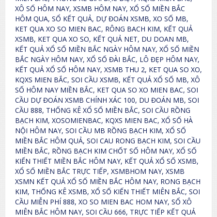
XÔ SỐ HÔM NAY, XSMB HÔM NAY, XỔ SỐ MIỀN BẮC
HÔM QUA, SỔ KẾT QUẢ, DỰ ĐOÁN XSMB, XO SỐ MB,
KET QUA XO SO MIEN BAC, RÔNG BACH KIM, KẾT QUẢ
XSMB, KET QUA XO SO, KẾT QUẢ NET, DU DOAN MB,
KẾT QUẢ XỔ SỐ MIỀN BẮC NGÀY HÔM NAY, XỔ SỐ MIỀN
BẮC NGÀY HÔM NAY, XỔ SỐ ĐÀI BẮC, LÔ ĐẸP HÔM NAY,
KẾT QUẢ XỔ SỐ HÔM NAY, XSMB THU 2, KET QUA SO XO,
KQXS MIEN BẮC, SOI CẦU XSMB, KẾT QUẢ XỔ SỐ MB, XÔ
SỐ HÔM NAY MIỀN BẮC, KET QUA SO XO MIEN BAC, SOI
CẦU DỰ ĐOÁN XSMB CHÍNH XÁC 100, DU ĐOÁN MB, SOI
CẦU 888, THỐNG KÊ XỔ SỐ MIỀN BẮC, SOI CẦU RỒNG
BẠCH KIM, XOSOMIENBAC, KQXS MIEN BAC, XỔ SỐ HÀ
NỘI HÔM NAY, SOI CẦU MB RỒNG BẠCH KIM, XỔ SỐ
MIỀN BẮC HÔM QUẢ, SOI CAU RONG BẠCH KIM, SOI CẦU
MIỀN BẮC, RỒNG BẠCH KIM CHỐT SỐ HÔM NAY, XỔ SỐ
KIẾN THIẾT MIỀN BẮC HÔM NAY, KẾT QUẢ XỔ SỐ XSMB,
XỔ SỐ MIỀN BẮC TRỰC TIẾP, XSMBHOM NAY, XSMB
XSMN KẾT QUẢ XỔ SỐ MIỀN BẮC HÔM NAY, RONG BẠCH
KIM, THỐNG KÊ XSMB, XỔ SỐ KIẾN THIẾT MIÊN BẮC, SOI
CẦU MIỄN PHÍ 888, XO SO MIEN BAC HOM NAY, SỔ XÔ
MIÊN BẮC HÔM NAY, SOI CẦU 666, TRỰC TIẾP KẾT QUẢ