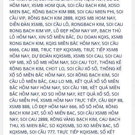
HÔM NAY, XSMB HOM QUA, SOI CẦU BẠCH KIM, XOSO
MIEN BAC, RỒNG BẠCH KIM 888, SOI CAU MIEN PHI, SOI
CẦU VIP, RỒNG BẠCH KIM 2888, KQXS MB HOM NAY,
DIỄN ĐÀN XSMB, SOI CẦU LÔ, RONGBACH KIM, SOI CAU
RONG BACH KIM VIP, LÔ ĐẸP HÔM NAY VIP, BẠCH THỦ
LÔ HÔM NAY, XIN SỐ MIỀN BẮC, DU DOAN KQXS, XSMB
RONG BACH KIM, KQXS MIỀN BẮC HÔM NAY, SOI CẦU
6666, CAU 888, TRUC TIEP KQXSMB, TRỰC TIẾP XSMB
HÔM NAY, DỰ ĐOÁN KQXSMB, XSMB SOI CAU, SOI CAU
VIP MB, XỔ SỐ MB HÔM NAY, SOI CAU TOT, THỐNG KÊ
RỒNG BẠCH KIM, CHOT LO, SOI CẦU XỔ SỐ, THỐNG KÊ
XỔ SỐ MIỀN BẮC HÔM NAY, SOI RỒNG BẠCH KIM, SOI
CẦU LÔ MIỀN BẮC, CAU LO MB, KẾT QUẢ XỔ SỐ MIỀN
BẮC HÔM NAY HÔM NAY, SOI CẦU 188, KẾT QUẢ MIỀN
BẮC HÔM NAY, XO SO HÔM NAY, KET QUẢ XỔ SỐ, SOI
CẦU MIỄN PHÍ, XSMB HÔM NAY TRỰC TIẾP, CẦU ĐẸP 88,
XSMB 888, LÔ ĐẸP HÔM NAY 666, XỔ SỐ HÔM, RỒNG
BẠCH KIM 247, SÔ XÔ MIÊN BAC, SOI CẦU XSMB HÔM
NAY, SOI CAU 2888, RỒNG VÀNG BẠCH KIM, CAU BACH
THU, XS MIEN BẮC, SO KQXSMB, SO XO MIÊN BAC, SỐ
KQXSMB, SOI CẦU 777, TRỰC TIẾP KQXSMB, SỔ KẾT