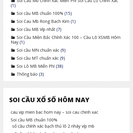
Soi Cầu Mb Chính Xác Miễn Phí Soi Cầu Lô Chính Xác
(1)
Soi cầu MB chuẩn 100%
(15)
Soi Cau Mb Rong Bach Kim
(1)
Soi cầu MB Víp nhất
(7)
Soi Cầu Miền Bắc Chính Xác 100 – Cầu Lô XSMB Hôm
Nay
(1)
Soi cầu MN chuẩn xác
(9)
Soi cầu MT chuẩn xác
(9)
Soi Lô MB Miễn Phí
(38)
Thông báo
(3)
SOI CẦU XỔ SỐ HÔM NAY
cau vip mien bac hom nay – soi cau chinh xac
Soi cầu MB chuẩn 100%
số cầu chính xác bạch thủ lô 2 nháy víp mb