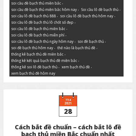
,
soi cầu đề bạch thủ miền bắc
,
,
soi cầu đề bạch thủ miền bắc hôm nay
Soi cầu lô đề bạch thủ
,
,
soi cầu lô đề bạch thủ 888
soi cầu lô đề bạch thủ hôm nay
,
soi cầu lô đề bạch thủ lô chốt số đẹp
,
soi cầu lô đề bạch thủ miền bắc
,
soi cầu lô đề bạch thủ miễn phí
,
,
soi cầu lô đề bạch thủ ngày hôm nay
soi đề bạch thủ
,
,
soi đề bạch thủ hôm nay
thế nào là bạch thủ đề
,
thống kê bạch thủ đề miền bắc
,
thống kê kết quả bạch thủ đề miền bắc
,
,
thông kê soi lô đề bạch thủ
xem bạch thủ đề
xem bạch thủ đề hôm nay
Th4
2021
28
Cách bắt đề chuẩn – cách bắt lô đề
bạch thủ miền Bắc chuẩn nhất