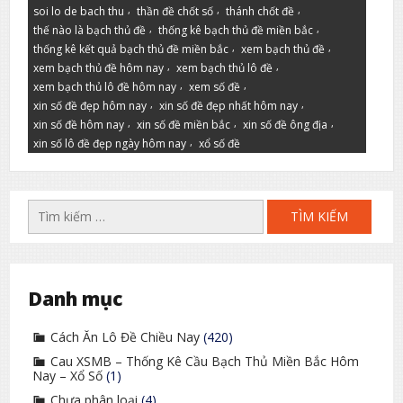
,
,
,
soi lo de bach thu
thần đề chốt số
thánh chốt đề
,
,
thế nào là bạch thủ đề
thống kê bạch thủ đề miền bắc
,
,
thống kê kết quả bạch thủ đề miền bắc
xem bạch thủ đề
,
,
xem bạch thủ đề hôm nay
xem bạch thủ lô đề
,
,
xem bạch thủ lô đề hôm nay
xem số đề
,
,
xin số đề đẹp hôm nay
xin số đề đẹp nhất hôm nay
,
,
,
xin số đề hôm nay
xin số đề miền bắc
xin số đề ông địa
,
xin số lô đề đẹp ngày hôm nay
xổ số đề
Tìm
kiếm
cho:
Danh mục
Cách Ăn Lô Đề Chiều Nay
(420)
Cau XSMB – Thống Kê Cầu Bạch Thủ Miền Bắc Hôm
Nay – Xổ Số
(1)
Chưa phân loại
(4)