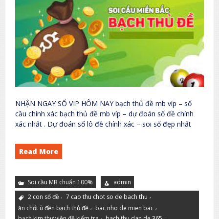
NHẬN NGAY SỐ VIP HÔM NAY bạch thủ đề mb víp – số
cầu chính xác bạch thủ đề mb víp – dự đoán số đề chính
xác nhất . Dự đoán số lô đề chính xác – soi số đẹp nhất
Read More
Soi cầu MB chuẩn 100%
admin
,
,
2 con số đề
7 cao thu chot so de bach thu
,
,
ăn chốt ù đền bạch thủ đề
bac nho de mien bac
,
,
bạch kim thư viện đề kiểm tra
bach thu dan de 365