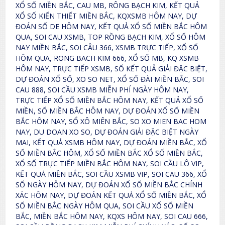
XỔ SỐ MIỀN BẮC, CAU MB, RÔNG BẠCH KIM, KẾT QUẢ
XỔ SỐ KIẾN THIẾT MIỀN BẮC, KQXSMB HÔM NAY, DỰ
ĐOÁN SỐ DE HÔM NAY, KẾT QUẢ XỔ SỐ MIỀN BẮC HÔM
QUA, SOI CAU XSMB, TOP RỒNG BẠCH KIM, XỔ SỐ HÔM
NAY MIỀN BẮC, SOI CÂU 366, XSMB TRỰC TIẾP, XỔ SỐ
HÔM QUA, RONG BACH KIM 666, XỔ SỐ MB, KQ XSMB
HÔM NAY, TRỰC TIẾP XSMB, SỐ KẾT QUẢ GIẢI ĐẶC BIỆT,
DỰ ĐOÁN XỔ SỐ, XO SO NET, XỔ SỐ ĐÀI MIỀN BẮC, SOI
CAU 888, SOI CẦU XSMB MIỄN PHÍ NGÀY HÔM NAY,
TRỰC TIẾP XỔ SỐ MIỀN BẮC HÔM NAY, KẾT QUẢ XỔ SỐ
MIỀN, SỐ MIỀN BẮC HÔM NAY, DỰ ĐOÁN XỔ SỐ MIỀN
BẮC HÔM NAY, SỔ XÔ MIÊN BẮC, SO XO MIEN BAC HOM
NAY, DU DOAN XO SO, DỰ ĐOÁN GIẢI ĐẶC BIỆT NGÀY
MAI, KẾT QUẢ XSMB HÔM NAY, DỰ ĐOÁN MIỀN BẮC, XỔ
SỐ MIỀN BẮC HÔM, XỔ SỐ MIỀN BẮC XỔ SỐ MIỀN BẮC,
XỔ SỐ TRỰC TIẾP MIỀN BẮC HÔM NAY, SOI CẦU LÔ VIP,
KẾT QUẢ MIỀN BẮC, SOI CẦU XSMB VIP, SOI CAU 366, XỔ
SỐ NGÀY HÔM NAY, DỰ ĐOÁN XỔ SỐ MIỀN BẮC CHÍNH
XÁC HÔM NAY, DỰ ĐOÁN KẾT QUẢ XỔ SỐ MIỀN BẮC, XỔ
SỐ MIỀN BẮC NGÀY HÔM QUA, SOI CẦU XỔ SỐ MIỀN
BẮC, MIỀN BẮC HÔM NAY, KQXS HÔM NAY, SOI CAU 666,