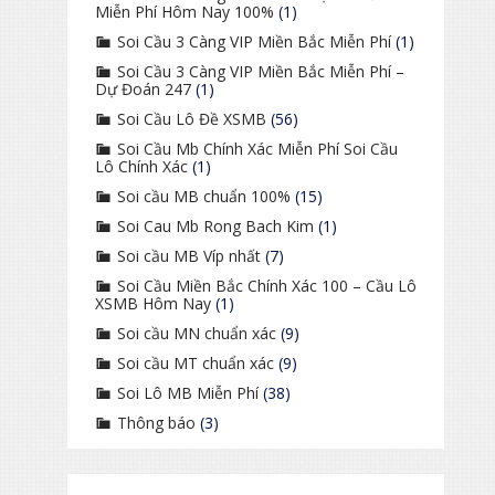
Miễn Phí Hôm Nay 100%
(1)
Soi Cầu 3 Càng VIP Miền Bắc Miễn Phí
(1)
Soi Cầu 3 Càng VIP Miền Bắc Miễn Phí –
Dự Đoán 247
(1)
Soi Cầu Lô Đề XSMB
(56)
Soi Cầu Mb Chính Xác Miễn Phí Soi Cầu
Lô Chính Xác
(1)
Soi cầu MB chuẩn 100%
(15)
Soi Cau Mb Rong Bach Kim
(1)
Soi cầu MB Víp nhất
(7)
Soi Cầu Miền Bắc Chính Xác 100 – Cầu Lô
XSMB Hôm Nay
(1)
Soi cầu MN chuẩn xác
(9)
Soi cầu MT chuẩn xác
(9)
Soi Lô MB Miễn Phí
(38)
Thông báo
(3)