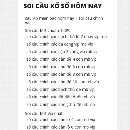
SOI CẦU XỔ SỐ HÔM NAY
cau vip mien bac hom nay – soi cau chinh
xac
Soi cầu MB chuẩn 100%
số cầu chính xác bạch thủ lô 2 nháy víp mb
số cầu chính xác ba càng víp mb víp
số cầu chính xác cặp 3 càng víp mb víp
số cầu chính xác dàn đề 4 con mb víp
số cầu chính xác dàn đề 6 con mb víp
số cầu chính xác dàn đề 8 con mb víp
số cầu chính xác dàn đề 10 con mb víp
số cầu chính xác bạch thủ đề mb víp
số cầu chính xác đề đầu đuôi mb víp
số cầu chính xác song thủ đề mb víp
Soi cầu MB Víp nhất
số cầu chính xác dàn lô 4 con mb víp
số cầu chính xác dàn lô 6 con mb víp