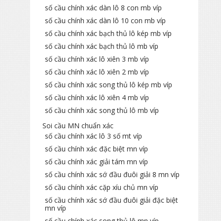
số cầu chính xác dàn lô 8 con mb víp
số cầu chính xác dàn lô 10 con mb víp
số cầu chính xác bạch thủ lô kép mb víp
số cầu chính xác bạch thủ lô mb víp
số cầu chính xác lô xiên 3 mb víp
số cầu chính xác lô xiên 2 mb víp
số cầu chính xác song thủ lô kép mb víp
số cầu chính xác lô xiên 4 mb víp
số cầu chính xác song thủ lô mb víp
Soi cầu MN chuẩn xác
số cầu chính xác lô 3 số mt víp
số cầu chính xác đặc biệt mn víp
số cầu chính xác giải tám mn víp
số cầu chính xác sớ đầu đuôi giải 8 mn víp
số cầu chính xác cặp xíu chủ mn víp
số cầu chính xác sớ đầu đuôi giải đặc biệt
mn víp
số cầu chính xác song thủ lô mn víp