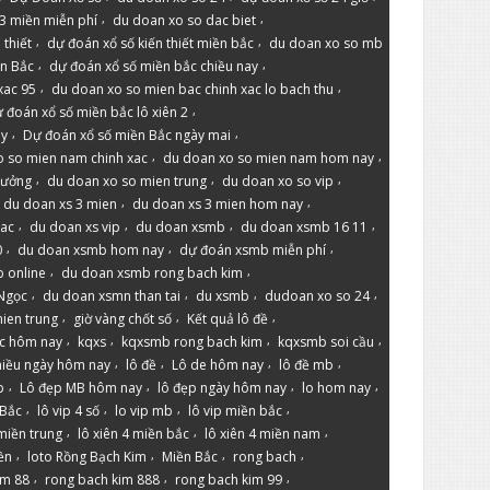
,
,
3 miền miễn phí
du doan xo so dac biet
,
,
 thiết
dự đoán xổ số kiến thiết miền bắc
du doan xo so mb
,
,
ền Bắc
dự đoán xổ số miền bắc chiều nay
,
,
xac 95
du doan xo so mien bac chinh xac lo bach thu
,
 đoán xổ số miền bắc lô xiên 2
,
,
ay
Dự đoán xổ số miền Bắc ngày mai
,
,
o so mien nam chinh xac
du doan xo so mien nam hom nay
,
,
,
hưởng
du doan xo so mien trung
du doan xo so vip
,
,
du doan xs 3 mien
du doan xs 3 mien hom nay
,
,
,
,
bac
du doan xs vip
du doan xsmb
du doan xsmb 16 11
,
,
,
0
du doan xsmb hom nay
dự đoán xsmb miễn phí
,
,
 online
du doan xsmb rong bach kim
,
,
,
,
Ngọc
du doan xsmn than tai
du xsmb
dudoan xo so 24
,
,
,
mien trung
giờ vàng chốt số
Kết quả lô đề
,
,
,
,
ắc hôm nay
kqxs
kqxsmb rong bach kim
kqxsmb soi cầu
,
,
,
,
hiều ngày hôm nay
lô đề
Lô de hôm nay
lô đề mb
,
,
,
,
b
Lô đẹp MB hôm nay
lô đẹp ngày hôm nay
lo hom nay
,
,
,
,
 Bắc
lô vip 4 số
lo vip mb
lô vip miền bắc
,
,
,
 miền trung
lô xiên 4 miền bắc
lô xiên 4 miền nam
,
,
,
,
ền
loto Rồng Bạch Kim
Miền Bắc
rong bach
,
,
,
im 88
rong bach kim 888
rong bach kim 99