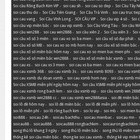
,
,
,
Soi cầu Rồng Bạch Kim VIP
soi cau sh
soi cau so dep
Soi Cầu Tây N
,
,
,
soi cau thu do
Soi Cầu Tiền Giang
Soi Cầu Trà Vinh
soi cau truc tie
,
,
,
,
soi cau vang
Soi Cầu Vĩnh Long
SOI CẦU VIP
Soi cầu vip 4 số
Soi 
,
,
,
soi cầu vip miền bắc
soi cau vip xsmb
Soi Cầu Vũng Tàu
Soi cầu W
,
,
,
,
soi cầu win288
soi cau win2888
soi cầu xiên 2
Soi Cầu xiên 3
Soi 
,
,
,
soi cầu xổ số 3 miền
soi cau xo so ba mien
soi cầu xổ số đại phát
s
,
,
soi cầu xổ số MB
soi cau xo so mb hom nay
soi cầu xổ số miền bắc
,
,
soi cầu xổ số miền bắc hôm nay
soi cau xo so mien bac mien phi
so
,
,
soi cầu xổ số miền bắc win2888
soi cầu xổ số miền bắc xsmb
soi cầ
,
,
,
soi cau xs
soi cau xs 3 mien
soi cau xs ba mien
soi cau xs mien ba
,
,
,
soi cau xsmb 368
soi cau xsmb 3s
soi cau xsmb 8093
soi cau xsm
,
,
soi cau xsmb du doan xsmb
soi cau xsmb hom nay
soi cầu xsmb mi
,
Soi cầu XSMB miễn phí ngày hôm nay
Soi cầu XSMB miễn phí ngày hôm 
,
,
soi cau xsmb rong bach kim
soi cầu xsmb vip
soi cầu xsmb win 288
,
,
soi cầu xsmb win2888 cc
soi cau xsmb win2888asia
soi đề miền bắc
,
,
,
soi lô đề hôm nay
soi lô đề miền bắc
soi lô đề miễn phí
soi lô hôm
,
,
,
,
soi lô miễn phí
soi lô rồng bạch kim
soi lo vip
soi mb
soi mien b
,
,
,
,
,
soi888
soicau 24h
soicau bachthu
soicau mienbac
soicau mn
,
,
,
soicau88
soicau888
soicau888 rongbachkim
soicaurongbachkim
,
,
song thủ lô khung 3 ngày
song thủ lô miền bắc
song thủ lô miền na
,
,
thống kê soi cầu miền bắc
thong ke soi cau xsmb
thống kê vip miền 