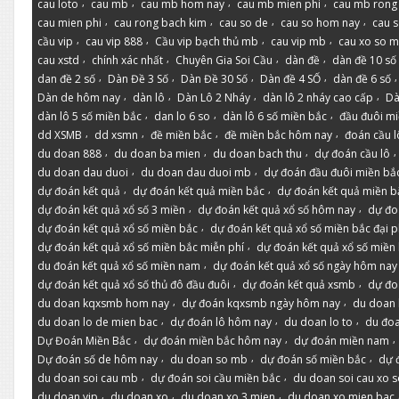
,
,
,
,
cau loto
cau mb
cau mb hom nay
cau mb mien phi
cau mb rong
,
,
,
,
cau mien phi
cau rong bach kim
cau so de
cau so hom nay
cau 
,
,
,
,
cầu vip
cau vip 888
Cầu vip bạch thủ mb
cau vip mb
cau xo so 
,
,
,
,
cau xstd
chính xác nhất
Chuyên Gia Soi Cầu
dàn đề
dàn đề 10 số
,
,
,
,
dan đề 2 số
Dàn Đề 3 Số
Dàn Đề 30 Số
Dàn đề 4 SỐ
dàn đề 6 số
,
,
,
,
Dàn de hôm nay
dàn lô
Dàn Lô 2 Nháy
dàn lô 2 nháy cao cấp
Dà
,
,
,
dàn lô 5 số miền bắc
dan lo 6 so
dàn lô 6 số miền bắc
đầu đuôi m
,
,
,
,
dd XSMB
dd xsmn
đề miền bắc
đề miền bắc hôm nay
đoán cầu l
,
,
,
du doan 888
du doan ba mien
du doan bach thu
dự đoán cầu lô
,
,
du doan dau duoi
du doan dau duoi mb
dự đoán đầu đuôi miền bắ
,
,
dự đoán kết quả
dự đoán kết quả miền bắc
dự đoán kết quả miền 
,
,
dự đoán kết quả xổ số 3 miền
dự đoán kết quả xổ số hôm nay
dự đoá
,
dự đoán kết quả xổ số miền bắc
dự đoán kết quả xổ số miền bắc đại p
,
dự đoán kết quả xổ số miền bắc miễn phí
dự đoán kết quả xổ số miền
,
du đoán kết quả xổ số miền nam
dự đoán kết quả xổ số ngày hôm nay
,
,
dự đoán kết quả xổ số thủ đô đầu đuôi
dự đoán kết quả xsmb
dự đo
,
,
du doan kqxsmb hom nay
dự đoán kqxsmb ngày hôm nay
du doan 
,
,
,
du doan lo de mien bac
dự đoán lô hôm nay
du doan lo to
du đoa
,
,
,
Dự Đoán Miền Bắc
dự đoán miền bắc hôm nay
dự đoán miền nam
,
,
,
Dự đoán số de hôm nay
du doan so mb
dự đoán số miền bắc
dự 
,
,
du doan soi cau mb
dự đoán soi cầu miền bắc
du doan soi cau xo 
,
,
,
du doan vip
du doan xo
du doan xo 3 mien
du doan xo mien bac