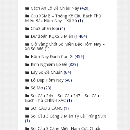
Cách Ăn Lô Đề Chiều Nay
(420)
Cau XSMB – Thống Kê Cầu Bạch Thủ
Miền Bắc Hôm Nay – Xổ Số
(1)
Chưa phân loại
(4)
Dự đoán KQXS 3 Miền
(1.464)
Giờ Vàng Chốt Số Miền Bắc Hôm Nay –
Xổ Số 666
(1)
Hôm Nay Đánh Con Gì
(459)
Kinh Nghiệm Lô Đề
(829)
Lấy Số Đề Chuẩn
(64)
Lô Đẹp Hôm Nay
(48)
Sổ Mơ
(23)
Soi Cầu 24h – Soi Cầu 247 – Soi Cầu
Bạch Thủ CHÍNH XÁC
(1)
SOI CẦU 3 CÀNG
(1)
Soi Cầu 3 Càng 3 Miền Tỷ Lệ Trúng 99%
(1)
Soi Cầu 3 Càng Miền Nam Cực Chuẩn