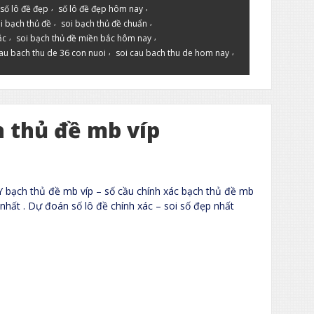
,
,
số lô đề đẹp
số lô đề đẹp hôm nay
,
,
i bạch thủ đề
soi bạch thủ đề chuẩn
,
,
ắc
soi bạch thủ đề miền bắc hôm nay
,
,
cau bach thu de 36 con nuoi
soi cau bach thu de hom nay
h thủ đề mb víp
ch thủ đề mb víp – số cầu chính xác bạch thủ đề mb
nhất . Dự đoán số lô đề chính xác – soi số đẹp nhất