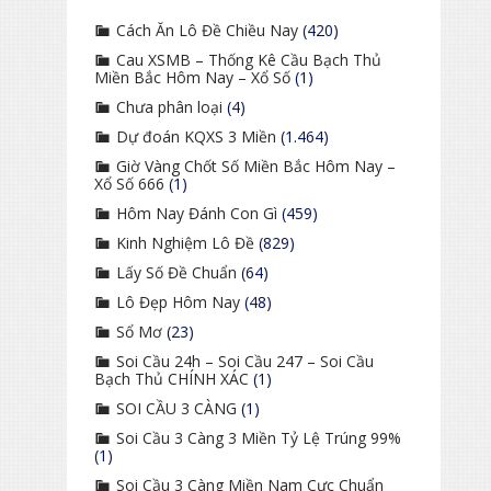
Cách Ăn Lô Đề Chiều Nay
(420)
Cau XSMB – Thống Kê Cầu Bạch Thủ
Miền Bắc Hôm Nay – Xổ Số
(1)
Chưa phân loại
(4)
Dự đoán KQXS 3 Miền
(1.464)
Giờ Vàng Chốt Số Miền Bắc Hôm Nay –
Xổ Số 666
(1)
Hôm Nay Đánh Con Gì
(459)
Kinh Nghiệm Lô Đề
(829)
Lấy Số Đề Chuẩn
(64)
Lô Đẹp Hôm Nay
(48)
Sổ Mơ
(23)
Soi Cầu 24h – Soi Cầu 247 – Soi Cầu
Bạch Thủ CHÍNH XÁC
(1)
SOI CẦU 3 CÀNG
(1)
Soi Cầu 3 Càng 3 Miền Tỷ Lệ Trúng 99%
(1)
Soi Cầu 3 Càng Miền Nam Cực Chuẩn