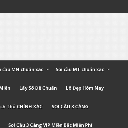
i cầu MN chuẩn xác
Soi cầu MT chuẩn xác
 Miền
Lấy Số Đề Chuẩn
Lô Đẹp Hôm Nay
 Bạch Thủ CHÍNH XÁC
SOI CẦU 3 CÀNG
Soi Cầu 3 Càng VIP Miền Bắc Miễn Phí