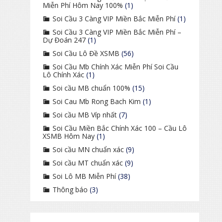
Miễn Phí Hôm Nay 100%
(1)
Soi Cầu 3 Càng VIP Miền Bắc Miễn Phí
(1)
Soi Cầu 3 Càng VIP Miền Bắc Miễn Phí –
Dự Đoán 247
(1)
Soi Cầu Lô Đề XSMB
(56)
Soi Cầu Mb Chính Xác Miễn Phí Soi Cầu
Lô Chính Xác
(1)
Soi cầu MB chuẩn 100%
(15)
Soi Cau Mb Rong Bach Kim
(1)
Soi cầu MB Víp nhất
(7)
Soi Cầu Miền Bắc Chính Xác 100 – Cầu Lô
XSMB Hôm Nay
(1)
Soi cầu MN chuẩn xác
(9)
Soi cầu MT chuẩn xác
(9)
Soi Lô MB Miễn Phí
(38)
Thông báo
(3)