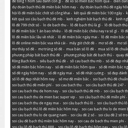
,
,
đề tổng 1 hôm sau đánh con gì
đề xổ số miền bắc hôm qua
dien dan
,
dự đoán bạch thủ đề miền bắc hôm nay
dự đoán bạch thủ đề ngày h
,
,
hội lô đề miền bắc chốt số công khai
kết quả đề miền bắc 100 ngày
k
,
,
Kết quả soi cầu bạch thủ đề mb
kinh nghiệm bắt bạch thủ đề
kinh ng
,
,
,
lô đề 799 chốt số
lo de bach thu
lô đề bạch thủ là gì
lô đề bạch thủ
,
,
lô đề miền bắc 1 ăn bao nhiêu
lô đề miền bắc chiều nay ra số gì
lô đ
,
,
lô đề miền bắc lâu về nhất
lô đề miền bắc ngày mai
lô đề miền bắc o
,
,
,
lô đề online miền bắc vua nhà cái
mấy giờ chốt đề
mơ số đề
mơ số 
,
,
,
mơ thấy số đề
mơ trúng số đề
mua bán số lô đề
mua số lô đề chuẩ
,
,
phương pháp bắt bạch thủ đề
phương pháp bắt đề bạch thủ
quay đ
,
,
,
Rồng Bạch Kim
siêu bạch thủ đề
sô cau bach thu mb
số đề đẹp nh
,
,
số đề miền bắc hôm nay
số đề miền bắc hôm qua
số đề miền bắc n
,
,
,
số đề ngày hôm nay
số đề ngày mai
số đề nhật cường
số đẹp đánh
,
,
số lô đề đẹp nhất hôm nay
sổ mơ đề miền bắc
soi bạch thủ đề chuẩ
,
,
,
soi bạch thủ đề miễn phí
soi cau bach thu
soi cầu bạch thủ đề 247
,
,
soi cau bach thu de hom nay
soi cầu bạch thủ đề mb
soi cầu bạch t
,
soi cau bach thu de mien bac super vip
soi cầu bạch thủ đề miễn phí
,
,
soi cau bach thu de ngay mai
soi cầu bạch thủ lô
soi cầu bạch thủ lô
,
soi cầu bạch thủ lô đề miền bắc hôm nay
soi cau bach thu lo de mien 
,
,
soi cau bach thu lo de quang nam
soi cầu đề 2 số
soi cầu đề 2 số tr
,
,
soi cầu đề bạch thủ miền bắc hôm nay
soi cau de bach thu mien phi
,
,
soi cầu lô đề bạch thủ 888
soi cầu lô đề bạch thủ hôm nay
soi cầu lô