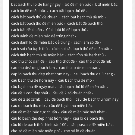
,
,
,
bat bach thu lo de hang ngay
bộ đề miền bắc
btđ miền bắc
,
,
cách ăn đề miền bắc
cách bắt bạch thủ đề
,
,
cách bắt bạch thủ đề chuẩn
cách bắt bạch thủ đề mb
,
,
cách bắt bạch thủ đề miền bắc
cách bắt đề bạch thủ
,
,
cách bắt đề chuẩn
Cách bắt lô đề bạch thủ
,
cách đánh đề miền bắc dễ trúng nhất
,
,
cách đánh lô đề miền bắc dễ trúng
cách làm số đề
,
,
cách soi cầu bạch thủ
cách soi cầu bạch thủ đề miền bắc
,
,
cách tính bạch thủ đề miền bắc
cách tính đề bạch thủ
,
,
,
cao thủ chốt dàn đề
cao thủ chốt đề
cao thủ chốt đề mb
,
,
cao thu de/rong bach kim
cao thu lo de mien bac
,
,
cap lo bach thu dep nhat hom nay
cau bach thu de 3 cang
,
,
cau bach thu de hom nay
cau bach thu de mb
,
,
cầu bạch thủ đề ngày mai
cầu bạch thủ lô đề miền bắc
,
,
cầu đề 1 con duy nhất
cầu đề 2 số chuẩn nhất
,
,
,
cầu đề 2 số xsmb
cầu đề bạch thủ
cau de bach thu hom nay
,
,
cau de bach thu mb
cầu đề bạch thủ miền bắc
,
,
cầu đề miền bắc cực chuẩn
cầu đề miền bắc mới nhất
,
,
cầu lô bạch thủ đẹp nhất hôm nay
cau lo de bach thu
,
,
cầu lô de bạch thủ chính xác 100
cầu pascale đề miền bắc
,
,
cho số đề miền bắc miễn phí
cho số lô đề chuẩn