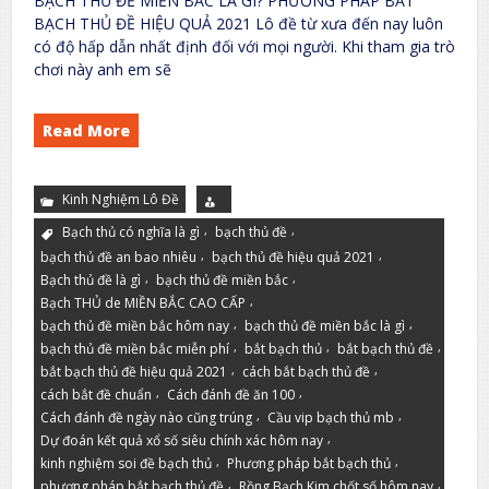
BẠCH THỦ ĐỀ MIỀN BẮC LÀ GÌ? PHƯƠNG PHÁP BẮT
BẠCH THỦ ĐỀ HIỆU QUẢ 2021 Lô đề từ xưa đến nay luôn
có độ hấp dẫn nhất định đối với mọi người. Khi tham gia trò
chơi này anh em sẽ
Read More
Kinh Nghiệm Lô Đề
,
,
Bạch thủ có nghĩa là gì
bạch thủ đề
,
,
bạch thủ đề an bao nhiêu
bạch thủ đề hiệu quả 2021
,
,
Bạch thủ đề là gì
bạch thủ đề miền bắc
,
Bạch THỦ de MIỀN BẮC CAO CẤP
,
,
bạch thủ đề miền bắc hôm nay
bạch thủ đề miền bắc là gì
,
,
,
bạch thủ đề miền bắc miễn phí
bắt bạch thủ
bắt bạch thủ đề
,
,
bắt bạch thủ đề hiệu quả 2021
cách bắt bạch thủ đề
,
,
cách bắt đề chuẩn
Cách đánh đề ăn 100
,
,
Cách đánh đề ngày nào cũng trúng
Cầu vip bạch thủ mb
,
Dự đoán kết quả xổ số siêu chính xác hôm nay
,
,
kinh nghiệm soi đề bạch thủ
Phương pháp bắt bạch thủ
,
,
phương pháp bắt bạch thủ đề
Rồng Bạch Kim chốt số hôm nay