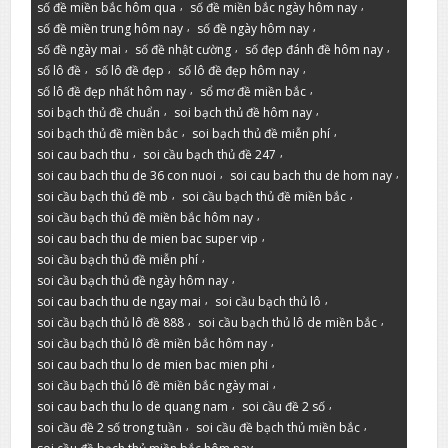
,
,
số đề miền bắc hôm qua
số đề miền bắc ngày hôm nay
,
,
số đề miền trung hôm nay
số đề ngày hôm nay
,
,
,
số đề ngày mai
số đề nhật cường
số đẹp đánh đề hôm nay
,
,
,
số lô đề
số lô đề đẹp
số lô đề đẹp hôm nay
,
,
số lô đề đẹp nhất hôm nay
sổ mơ đề miền bắc
,
,
soi bạch thủ đề chuẩn
soi bạch thủ đề hôm nay
,
,
soi bạch thủ đề miền bắc
soi bạch thủ đề miễn phí
,
,
soi cau bach thu
soi cầu bạch thủ đề 247
,
,
soi cau bach thu de 36 con nuoi
soi cau bach thu de hom nay
,
,
soi cầu bạch thủ đề mb
soi cầu bạch thủ đề miền bắc
,
soi cầu bạch thủ đề miền bắc hôm nay
,
soi cau bach thu de mien bac super vip
,
soi cầu bạch thủ đề miễn phí
,
soi cầu bạch thủ đề ngày hôm nay
,
,
soi cau bach thu de ngay mai
soi cầu bạch thủ lô
,
,
soi cầu bạch thủ lô đề 888
soi cầu bạch thủ lô de miền bắc
,
soi cầu bạch thủ lô đề miền bắc hôm nay
,
soi cau bach thu lo de mien bac mien phi
,
soi cầu bạch thủ lô đề miền bắc ngày mai
,
,
soi cau bach thu lo de quang nam
soi cầu đề 2 số
,
,
soi cầu đề 2 số trong tuần
soi cầu đề bạch thủ miền bắc
,