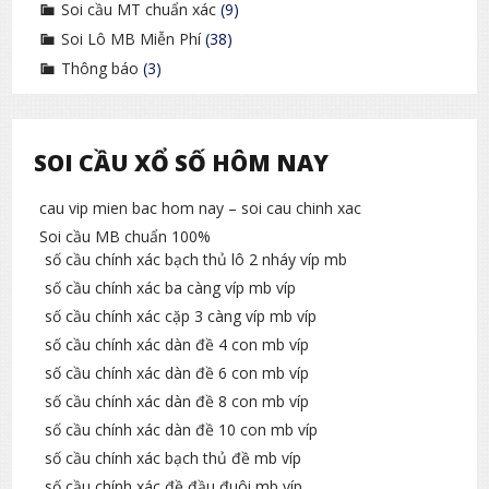
Soi cầu MT chuẩn xác
(9)
Soi Lô MB Miễn Phí
(38)
Thông báo
(3)
SOI CẦU XỔ SỐ HÔM NAY
cau vip mien bac hom nay – soi cau chinh xac
Soi cầu MB chuẩn 100%
số cầu chính xác bạch thủ lô 2 nháy víp mb
số cầu chính xác ba càng víp mb víp
số cầu chính xác cặp 3 càng víp mb víp
số cầu chính xác dàn đề 4 con mb víp
số cầu chính xác dàn đề 6 con mb víp
số cầu chính xác dàn đề 8 con mb víp
số cầu chính xác dàn đề 10 con mb víp
số cầu chính xác bạch thủ đề mb víp
số cầu chính xác đề đầu đuôi mb víp