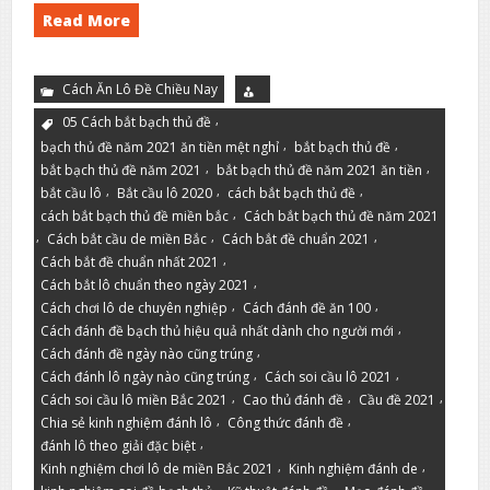
Read More
Cách Ăn Lô Đề Chiều Nay
,
05 Cách bắt bạch thủ đề
,
,
bạch thủ đề năm 2021 ăn tiền mệt nghỉ
bắt bạch thủ đề
,
,
bắt bạch thủ đề năm 2021
bắt bạch thủ đề năm 2021 ăn tiền
,
,
,
bắt cầu lô
Bắt cầu lô 2020
cách bắt bạch thủ đề
,
cách bắt bạch thủ đề miền bắc
Cách bắt bạch thủ đề năm 2021
,
,
,
Cách bắt cầu de miền Bắc
Cách bắt đề chuẩn 2021
,
Cách bắt đề chuẩn nhất 2021
,
Cách bắt lô chuẩn theo ngày 2021
,
,
Cách chơi lô de chuyên nghiệp
Cách đánh đề ăn 100
,
Cách đánh đề bạch thủ hiệu quả nhất dành cho người mới
,
Cách đánh đề ngày nào cũng trúng
,
,
Cách đánh lô ngày nào cũng trúng
Cách soi cầu lô 2021
,
,
,
Cách soi cầu lô miền Bắc 2021
Cao thủ đánh đề
Cầu đề 2021
,
,
Chia sẻ kinh nghiệm đánh lô
Công thức đánh đề
,
đánh lô theo giải đặc biệt
,
,
Kinh nghiệm chơi lô de miền Bắc 2021
Kinh nghiệm đánh de
,
,
,