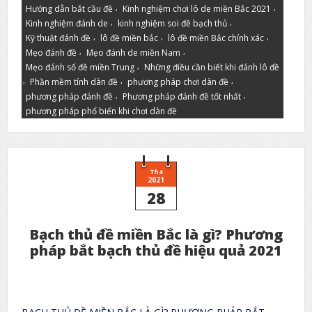
,
,
Hướng dẫn bắt cầu đề
Kinh nghiệm chơi lô de miền Bắc 2021
,
,
Kinh nghiệm đánh de
kinh nghiệm soi đề bạch thủ
,
,
,
Kỹ thuật đánh đề
lô đề miền bắc
lô đề miền Bắc chính xác
,
,
Mẹo đánh đề
Mẹo đánh de miền Nam
,
Mẹo đánh số đề miền Trung
Những điều cần biết khi đánh lô đề
,
,
,
Phần mềm tính dàn đề
phương pháp chơi dàn đề
,
,
phương pháp đánh đề
Phương pháp đánh đề tốt nhất
phương pháp phổ biến khi chơi dàn đề
Th4
2021
28
Bạch thủ đề miền Bắc là gì? Phương
pháp bắt bạch thủ đề hiệu quả 2021