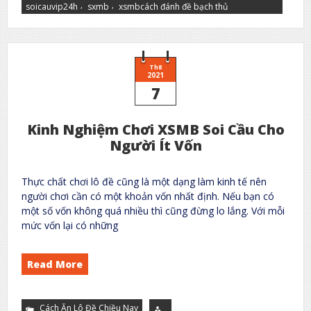
,
,
soicauvip24h
sxmb
xsmbcách đánh đề bạch thủ
Th8
2021
7
Kinh Nghiệm Chơi XSMB Soi Cầu Cho
Người Ít Vốn
Thực chất chơi lô đề cũng là một dạng làm kinh tế nên
người chơi cần có một khoản vốn nhất định. Nếu bạn có
một số vốn không quá nhiều thì cũng đừng lo lắng. Với mỗi
mức vốn lại có những
Read More
Cách Ăn Lô Đề Chiều Nay