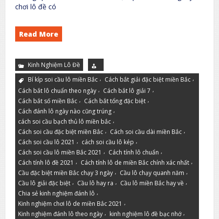
chơi lô đề có
Read More
Kinh Nghiệm Lô Đề
,
,
Bí kíp soi cầu lô miền Bắc
Cách bắt giải đặc biệt miền Bắc
,
,
Cách bắt lô chuẩn theo ngày
Cách bắt lô giải 7
,
,
Cách bắt số miền Bắc
Cách bắt tổng đặc biệt
,
Cách đánh lô ngày nào cũng trúng
,
cách soi cầu bạch thủ lô miền bắc
,
,
Cách soi cầu đặc biệt miền Bắc
Cách soi cầu dài miền Bắc
,
,
Cách soi cầu lô 2021
cách soi cầu lô kép
,
,
Cách soi cầu lô miền Bắc 2021
Cách tính lô chuẩn
,
,
Cách tính lô đề 2021
Cách tính lô de miền Bắc chính xác nhất
,
,
Cầu đặc biệt miền Bắc chạy 3 ngày
Cầu lô chạy quanh năm
,
,
,
Cầu lô giải đặc biệt
Cầu lô hay ra
Cầu lô miền Bắc hay về
,
Chia sẻ kinh nghiệm đánh lô
,
Kinh nghiệm chơi lô de miền Bắc 2021
,
,
Kinh nghiệm đánh lô theo ngày
kinh nghiệm lô đề bạc nhớ