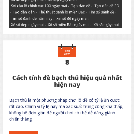
,
,
Soi cầu lô chính xác 100 ngày mai
Tạo dàn đề
Tạo dàn đề 3D
,
,
,
,
Tạo dàn xiên
Thủ thuật đánh lô miền Bắc
Tìm số đánh đề
,
,
Tìm số đánh de hôm nay
xin số đề ngày mai
,
,
Xổ số đẹp ngày mai
Xổ số miền Bắc ngày mai
Xổ số ngày mai
Th8
2021
8
Cách tính đề bạch thủ hiệu quả nhất
hiện nay
Bạch thủ là một phương pháp chơi lô đề có tỷ lệ ăn cược
rất cao. Chính vì tỷ lệ này mà xác suất trúng cũng khá thấp,
không hề đơn giản để người chơi có thể dễ dàng giành
chiến thắng.