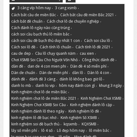
,
,
3 càng víp hôm nay
3 cang xsmb
,
,
Cách bắt cầu de miền Bắc
Cách bắt cầu đề miền Bắc 2021
,
,
cách bắt đề chuẩn
Cách chơi lô de chuyên nghiệp
,
Cách đánh lô ngày nào cũng trúng
,
cách soi cầu bạch thủ lô miền bắc
,
,
cách soi cầu đề bạch thủ duy nhất 1 con
Cách soi cầu lô
,
,
,
Cách soi lô đề
Cách tính lô chuẩn
Cách tính lô đề 2021
,
,
,
cau de dep
Cầu lô chạy quanh năm
cau xien
,
,
Chơi XSMB Soi Cầu Cho Người Vốn Nhỏ
Công thức đánh đề
,
,
,
dàn đề
dan de 4 con mien phi
Dàn đề 4 số miễn phí
,
,
,
,
Dàn de chuẩn
Dàn de miễn phí
dàn lô
Dàn lô 4 con
,
,
,
đánh đề
đánh đề 3 càng
đánh lô không bao giờ lỗ
,
,
,
,
danh lo mb
danh lo vip
hôm nay đánh con gì
khung 3 ngày
,
Kinh nghiệm chơi lô de miền Bắc
,
,
Kinh nghiệm chơi lô de miền Bắc 2021
Kinh Nghiệm Chơi XSMB
,
,
Kinh Nghiệm Chơi XSMB Soi Cầu
Kinh nghiệm đánh lô cặp
,
,
Kinh nghiệm đánh lô theo ngày
Kinh nghiệm lô đề
,
,
kinh nghiệm lô đề bạc nhớ
Kinh nghiệm Số XSMB
,
,
,
kinh nghiệm soi đề bạch thủ
kqsxmb
KQXSMB
,
,
,
,
lấy số miễn phí
lô 4 số
Lô đẹp hôm nay
lô miền bắc
,
,
,
lo mien bac con nao dep
lô xiên
Mẹo đánh đề