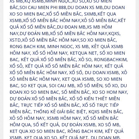
XS MB,KQ XSMB,MINH NGỌC,XÔ SỐ,XỔ SO MIỀN
BẮC,SOI CAU MIEN PHI 888,DU DOAN XS MB,DU DOAN
XO SO MIEN BAC,XỔ SỐ MIỀN BẮC, SXMB,KẾT QUA
XSMB,XỔ SỐ MIÊN BẮC HÔM NAY,XÔ SÔ MIÊN BĂC,KẾT
QUẢ XỔ SỐ MIỀN BẮC,DU ĐOAN MB,XS MB HÔM
NAY,DỰ ĐOÁN MB,XỔ SỐ MIỀN BẮC HÔM NAY,KQXS,
XSTD,XÔ SỐ MIỀN BẮC HÔM NAY,SO XO MIEN BẮC,
RONG BACH KIM, MINH NGOC, XS MB, KÊT QUẢ XSMB
HÔM NAY, XỔ SỐ HÔM NAY, KETQUA NET, SỐ XO MIEN
BAC, KẾT QUẢ XỔ SỐ MIÊN BẮC, XÔ SO, RONGBACHKIM,
XỔ SÔ, KẾT QUẢ XỔ SỐ MIỀN BẮC HÔM NAY, KẾT QUẢ
XỔ SỐ MIÊN BẮC HÔM NAY, XỔ SỐ, DU DOAN XSMB, XÔ
SÔ MIÊN BĂC HÔM NAY, KET QUA XSMB, SO XO MIEN
BAC, SO KET QUA, SOI CAU MB, XỔ SỐ MIỀN, SỐ XO, DU
ĐOAN XO SO MIEN BAC, SỐ MIỀN BẮC, XO SO HOM NAY,
DỰ ĐOÁN XỔ SỐ MIỀN BẮC, XỔ SỐ KIẾN THIẾT MIỀN
BẮC, TRỰC TIẾP XỔ SỐ MIỀN BẮC, XỔ SỐ TRỰC TIẾP
MIỀN BẮC, THỐNG KÊ GIẢI ĐẶC BIỆT, KQXS MIỀN BẮC,
XÔ SỐ HÔM NAY, XSMB HÔM NAY, XỔ SỐ MIỀN BẮC
HÔM QUA, SỔ KẾT QUẢ, DỰ ĐOÁN XSMB, XO SỐ MB,
KET QUA XO SO MIEN BAC, RÔNG BACH KIM, KẾT QUẢ
XSMB, KET QUA XO SO, KẾT QUẢ NET, DU DOAN MB,