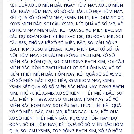
KẾT QUẢ XỔ SỐ MIỀN BẮC NGÀY HÔM NAY, XỔ SỐ MIỀN
BẮC NGÀY HÔM NAY, XỔ SỐ ĐÀI BẮC, LÔ ĐẸP HÔM NAY,
KẾT QUẢ XỔ SỐ HÔM NAY, XSMB THU 2, KET QUA SO XO,
KQXS MIEN BẮC, SOI CẦU XSMB, KẾT QUẢ XỔ SỐ MB, XÔ
SỐ HÔM NAY MIỀN BẮC, KET QUA SO XO MIEN BAC, SOI
CẦU DỰ ĐOÁN XSMB CHÍNH XÁC 100, DU ĐOÁN MB, SOI
CẦU 888, THỐNG KÊ XỔ SỐ MIỀN BẮC, SOI CẦU RỒNG
BẠCH KIM, XOSOMIENBAC, KQXS MIEN BAC, XỔ SỐ HÀ
NỘI HÔM NAY, SOI CẦU MB RỒNG BẠCH KIM, XỔ SỐ
MIỀN BẮC HÔM QUẢ, SOI CAU RONG BẠCH KIM, SOI CẦU
MIỀN BẮC, RỒNG BẠCH KIM CHỐT SỐ HÔM NAY, XỔ SỐ
KIẾN THIẾT MIỀN BẮC HÔM NAY, KẾT QUẢ XỔ SỐ XSMB,
XỔ SỐ MIỀN BẮC TRỰC TIẾP, XSMBHOM NAY, XSMB
XSMN KẾT QUẢ XỔ SỐ MIỀN BẮC HÔM NAY, RONG BẠCH
KIM, THỐNG KÊ XSMB, XỔ SỐ KIẾN THIẾT MIÊN BẮC, SOI
CẦU MIỄN PHÍ 888, XO SO MIEN BAC HOM NAY, SỔ XÔ
MIÊN BẮC HÔM NAY, SOI CẦU 666, TRỰC TIẾP KẾT QUẢ
XỔ SỐ MIỀN BẮC, CAU MB, RÔNG BẠCH KIM, KẾT QUẢ
XỔ SỐ KIẾN THIẾT MIỀN BẮC, KQXSMB HÔM NAY, DỰ
ĐOÁN SỐ DE HÔM NAY, KẾT QUẢ XỔ SỐ MIỀN BẮC HÔM
QUA, SOI CAU XSMB, TOP RỒNG BẠCH KIM, XỔ SỐ HÔM