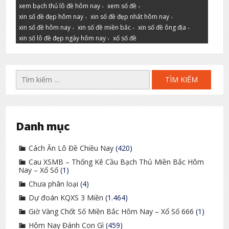
,
,
xem bạch thủ lô đề hôm nay
xem số đề
,
,
xin số đề đẹp hôm nay
xin số đề đẹp nhất hôm nay
,
,
,
xin số đề hôm nay
xin số đề miền bắc
xin số đề ông địa
,
xin số lô đề đẹp ngày hôm nay
xổ số đề
Tìm
kiếm
cho:
Danh mục
Cách Ăn Lô Đề Chiều Nay
(420)
Cau XSMB – Thống Kê Cầu Bạch Thủ Miền Bắc Hôm
Nay – Xổ Số
(1)
Chưa phân loại
(4)
Dự đoán KQXS 3 Miền
(1.464)
Giờ Vàng Chốt Số Miền Bắc Hôm Nay – Xổ Số 666
(1)
Hôm Nay Đánh Con Gì
(459)