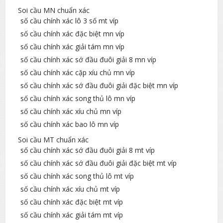
Soi cầu MN chuẩn xác
số cầu chính xác lô 3 số mt víp
số cầu chính xác đặc biệt mn víp
số cầu chính xác giải tám mn víp
số cầu chính xác sớ đầu đuôi giải 8 mn víp
số cầu chính xác cặp xíu chủ mn víp
số cầu chính xác sớ đầu đuôi giải đặc biệt mn víp
số cầu chính xác song thủ lô mn víp
số cầu chính xác xíu chủ mn víp
số cầu chính xác bao lô mn víp
Soi cầu MT chuẩn xác
số cầu chính xác sớ đầu đuôi giải 8 mt víp
số cầu chính xác sớ đầu đuôi giải đặc biệt mt víp
số cầu chính xác song thủ lô mt víp
số cầu chính xác xíu chủ mt víp
số cầu chính xác đặc biệt mt víp
số cầu chính xác giải tám mt víp