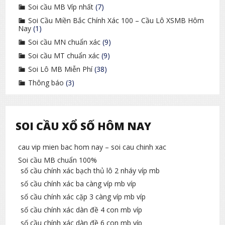
Soi cầu MB Víp nhất
(7)
Soi Cầu Miền Bắc Chính Xác 100 – Cầu Lô XSMB Hôm
Nay
(1)
Soi cầu MN chuẩn xác
(9)
Soi cầu MT chuẩn xác
(9)
Soi Lô MB Miễn Phí
(38)
Thông báo
(3)
SOI CẦU XỔ SỐ HÔM NAY
cau vip mien bac hom nay – soi cau chinh xac
Soi cầu MB chuẩn 100%
số cầu chính xác bạch thủ lô 2 nháy víp mb
số cầu chính xác ba càng víp mb víp
số cầu chính xác cặp 3 càng víp mb víp
số cầu chính xác dàn đề 4 con mb víp
số cầu chính xác dàn đề 6 con mb víp