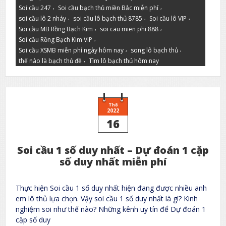
,
,
Soi cầu 247
Soi cầu bạch thủ miền Bắc miễn phí
,
,
,
soi cầu lô 2 nháy
soi cầu lô bạch thủ 8785
Soi cầu lô VIP
,
,
Soi cầu MB Rồng Bạch Kim
soi cau mien phi 888
,
Soi cầu Rồng Bạch Kim VIP
,
,
Soi cầu XSMB miễn phí ngày hôm nay
song lô bạch thủ
,
thế nào là bạch thủ đề
Tìm lô bạch thủ hôm nay
Th8
2022
16
Soi cầu 1 số duy nhất – Dự đoán 1 cặp
số duy nhất miễn phí
Thực hiện Soi cầu 1 số duy nhất hiện đang được nhiều anh
em lô thủ lựa chọn. Vậy soi cầu 1 số duy nhất là gì? Kinh
nghiệm soi như thế nào? Những kênh uy tín để Dự đoán 1
cặp số duy