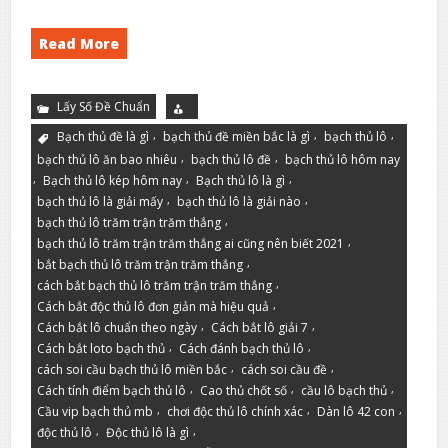
Read More
Lấy Số Đề Chuẩn
,
,
,
Bạch thủ đề là gì
bạch thủ đề miền bắc là gì
bạch thủ lô
,
,
bạch thủ lô ăn bao nhiêu
bạch thủ lô đề
bạch thủ lô hôm nay
,
,
,
Bạch thủ lô kép hôm nay
Bạch thủ lô là gì
,
,
bạch thủ lô là giải mấy
bạch thủ lô là giải nào
,
bạch thủ lô trăm trận trăm thắng
,
bạch thủ lô trăm trận trăm thắng ai cũng nên biết 2021
,
bắt bạch thủ lô trăm trận trăm thắng
,
cách bắt bạch thủ lô trăm trận trăm thắng
,
Cách bắt độc thủ lô đơn giản mà hiệu quả
,
,
Cách bắt lô chuẩn theo ngày
Cách bắt lô giải 7
,
,
Cách bắt loto bạch thủ
Cách đánh bạch thủ lô
,
,
cách soi cầu bạch thủ lô miền bắc
cách soi cầu đề
,
,
,
Cách tính điểm bạch thủ lô
Cao thủ chốt số
cầu lô bạch thủ
,
,
,
Cầu vip bạch thủ mb
chơi độc thủ lô chính xác
Dàn lô 42 con
,
,
độc thủ lô
Độc thủ lô là gì