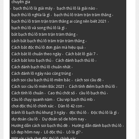
chuyên gia
,
,
,
bạch thủ lô là giải mấy
bạch thủ lô là giải nào
,
,
bạch thủ lô nghĩa là gì
bạch thủ lô trăm trận trăm thắng
,
bạch thủ lô trăm trận trăm thắng ai cũng nên biết 2021
,
bạch thủ lô và song thủ lô là gì
,
bắt bạch thủ lô trăm trận trăm thắng
,
cách bắt bạch thủ lô trăm trận trăm thắng
,
Cách bắt độc thủ lô đơn giản mà hiệu quả
,
,
Cách bắt lô chuẩn theo ngày
Cách bắt lô giải 7
,
,
Cách bắt loto bạch thủ
Cách đánh bạch thủ lô
,
Cách đánh bạch thủ lô chuẩn nhất
,
Cách đánh lô ngày nào cũng trúng
,
,
cách soi cầu bạch thủ lô miền bắc
cách soi cầu đề
,
,
Cách soi cầu lô miền Bắc 2021
Cách tính điểm bạch thủ lô
,
,
,
Cách tính lô chuẩn
Cao thủ chốt số
cầu lô bạch thủ
,
,
Cầu lô chạy quanh năm
Cầu vip bạch thủ mb
,
,
chơi độc thủ lô chính xác
Dàn lô 42 con
,
,
,
Đánh lô bạch thủ khung 3 ngày
độc thủ lô
Độc thủ lô là gì
,
,
dự đoán cầu lô
Dự đoán số de hôm nay
,
,
Hướng dẫn cách soi bạch thủ đề
Hướng dẫn đánh bạch thủ lô
,
,
,
Lô đẹp hôm nay
Lô độc thủ
Lô là gì?
,
Một vài cách chơi độc thủ lô chính xác