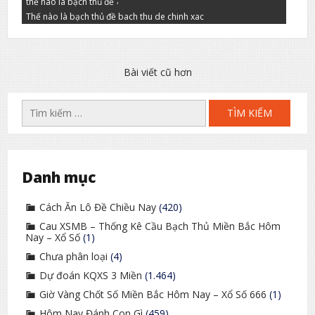
,
thế nào là bạch thủ đề
Thế nào là bạch thủ đề bach thu de chinh xac
Điều
Bài viết cũ hơn
hướng
Tìm
bài
kiếm
viết
cho:
Danh mục
Cách Ăn Lô Đề Chiều Nay
(420)
Cau XSMB – Thống Kê Cầu Bạch Thủ Miền Bắc Hôm
Nay – Xổ Số
(1)
Chưa phân loại
(4)
Dự đoán KQXS 3 Miền
(1.464)
Giờ Vàng Chốt Số Miền Bắc Hôm Nay – Xổ Số 666
(1)
Hôm Nay Đánh Con Gì
(459)