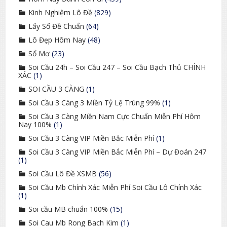
Kinh Nghiệm Lô Đề
(829)
Lấy Số Đề Chuẩn
(64)
Lô Đẹp Hôm Nay
(48)
Sổ Mơ
(23)
Soi Cầu 24h – Soi Cầu 247 – Soi Cầu Bạch Thủ CHÍNH
XÁC
(1)
SOI CẦU 3 CÀNG
(1)
Soi Cầu 3 Càng 3 Miền Tỷ Lệ Trúng 99%
(1)
Soi Cầu 3 Càng Miền Nam Cực Chuẩn Miễn Phí Hôm
Nay 100%
(1)
Soi Cầu 3 Càng VIP Miền Bắc Miễn Phí
(1)
Soi Cầu 3 Càng VIP Miền Bắc Miễn Phí – Dự Đoán 247
(1)
Soi Cầu Lô Đề XSMB
(56)
Soi Cầu Mb Chính Xác Miễn Phí Soi Cầu Lô Chính Xác
(1)
Soi cầu MB chuẩn 100%
(15)
Soi Cau Mb Rong Bach Kim
(1)