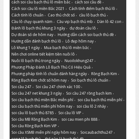
,
,
cách soi cầu bạch thủ lô miền bắc
cách soi cầu đề
,
,
Cách soi cầu lô miền Bắc 2021
Cách tính điểm bạch thủ lô
,
,
,
Cách tính lô chuẩn
Cao thủ chốt số
cầu lô bạch thủ
,
,
,
Cầu lô chạy quanh năm
Cầu vip bạch thủ mb
Dàn lô 42 con
,
,
Đánh lô bạch thủ khung 3 ngày
dự đoán cầu lô
,
,
Dự đoán số de hôm nay
Hướng dẫn cách soi bạch thủ đề
,
,
Hướng dẫn đánh bạch thủ lô
Lô đẹp hôm nay
,
,
Lô khung 1 ngày
Mua bạch thủ lô miền bắc
,
Nên chơi online tiết kiệm tiền nuôi lô
,
,
Nuôi lô bạch thủ trong ngày
Nuoilokhung247
,
Phương Pháp Đánh Lô Bạch Thủ Có Hiệu Quả
,
,
Phương pháp tính lô chuẩn đánh hàng ngày
Rồng Bạch Kim
,
,
Rồng Bạch Kim chốt số hôm nay
Soi bạch thủ lô chuẩn
,
,
Soi cầu 247
Soi cầu 247 chính xác 100
,
,
Soi cầu 247 net khung 3 ngày
Soi cầu 247 rồng bạch kim
,
,
Soi cầu bạch thủ miền Bắc miễn phí
soi cầu bạch thủ miễn phí
,
,
soi cầu bạch thủ miễn phí hôm nay
soi cầu lô 2 nháy
,
,
soi cầu lô bạch thủ 8785
Soi cầu lô VIP
,
,
Soi cầu MB Rồng Bạch Kim
soi cau mien phi 888
,
Soi cầu Rồng Bạch Kim VIP
,
,
Soi cầu XSMB miễn phí ngày hôm nay
Soicaubachthu247
,
,
song lô bạch thủ
thế nào là bạch thủ đề