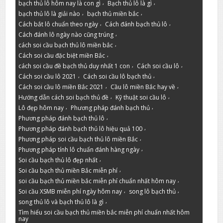
,
,
bạch thủ lô hôm nay là con gì
Bạch thủ lô là gì
,
,
bạch thủ lô là giải nào
bạch thủ miền bắc
,
,
Cách bắt lô chuẩn theo ngày
Cách đánh bạch thủ lô
,
Cách đánh lô ngày nào cũng trúng
,
cách soi cầu bạch thủ lô miền bắc
,
Cách soi cầu đặc biệt miền Bắc
,
,
cách soi cầu đề bạch thủ duy nhất 1 con
Cách soi cầu lô
,
,
Cách soi cầu lô 2021
Cách soi cầu lô bạch thủ
,
,
Cách soi cầu lô miền Bắc 2021
Cầu lô miền Bắc hay về
,
,
Hướng dẫn cách soi bạch thủ đề
Kỹ thuật soi cầu lô
,
,
Lô đẹp hôm nay
Phương pháp đánh bạch thủ
,
Phương pháp đánh bạch thủ lô
,
Phương pháp đánh bạch thủ lô hiệu quả 100
,
Phương pháp soi cầu bạch thủ lô miền Bắc
,
Phương pháp tính lô chuẩn đánh hàng ngày
,
Soi cầu bạch thủ lô đẹp nhất
,
Soi cầu bạch thủ miền Bắc miễn phí
,
soi cầu bạch thủ miền bắc miễn phí chuẩn nhất hôm nay
,
,
Soi cầu XSMB miễn phí ngày hôm nay
song lô bạch thủ
,
song thủ lô và bạch thủ lô là gì
Tìm hiểu soi cầu bạch thủ miền bắc miễn phí chuẩn nhất hôm
nay