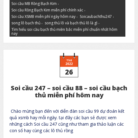
,
Soi cầu MB Rồng Bạch Kim
,
Soi cầu Rồng Bạch Kim miễn phí chính xác
,
,
Soi cầu XSMB miễn phí ngày hôm nay
Soicaubachthu247
,
,
song lô bạch thủ
song thủ lô và bạch thủ lô là gì
Tìm hiểu soi cầu bạch thủ miền bắc miễn phí chuẩn nhất hôm
nay
Th8
2022
26
Soi cầu 247 – soi cầu 88 – soi cầu bạch
thủ miễn phí hôm nay
Chào mừng bạn đến với diễn đàn soi cầu 99 dự đoán kết
quả xsmb hay mỗi ngày. tại đây các bạn sẻ được xem
những cách Soi cầu 247 cũng như tham gia thảo luận các
con số hay cùng các lô thủ rồng