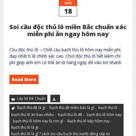
2022
18
Soi cầu độc thủ lô miền Bắc chuẩn xác
miễn phí ăn ngay hôm nay
Cầu độc thủ lô – Chốt cầu bạch thủ lô hôm nay miễn phí,
đẹp nhất tỉ lệ chính xác cao. Chơi độc thủ lô tiết kiệm chi
phí giúp anh em có thể ăn lô hàng ngày để vào bờ nhanh
Read More
Lấy Số Đề Chuẩn
,
,
,
Bạch thủ đề là gì
bạch thủ đề miền bắc là gì
bạch thủ lô
,
,
bạch thủ lô ăn bao nhiêu
bạch thủ lô đề
bạch thủ lô hôm nay
,
,
,
bạch thủ lô hôm nay là con gì
Bạch thủ lô kép hôm nay
,
Bạch thủ lô là gì
bạch thủ lô là gì ? cách soi cầu bạch thủ xsmb đẳng cấp từ