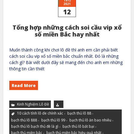
Th12
2021
12
Tổng hợp những cách soi cầu vip xổ
số miền Bắc hay nhất
Muốn thành công khi chơi lô đề thì anh em cần phải biết
cách soi cầu vip xổ số miền bắc chuẩn nhất. Đó là những
cách gì? Bài viết dưới đây sẽ mang đến cho anh em những
thông tin cần thiết
Read More
Kinh Nghiệm Lô Đề
,
,
10 cách tính lô de chính xác
bạch thủ lô 88
,
,
,
bạch thủ lô 888
bạch thủ lô 99
bạch thủ lô ăn bao nhiêu
,
,
bạch thủ lô bạch thủ đề là gì
bạch thủ lô bất bại
,
,
bạch thủ miền bắc
bạch thủ miền bắc hiệu quả nhất