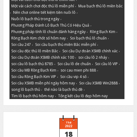
,
Một vài cách chơi độc thủ lô miễn phí
Mua bạch thủ lô miền bắc
,
,
Nên chơi online tiết kiệm tiền nuôi lô
,
Nuôi lô bạch thủ trong ngày
,
Phương Pháp Đánh Lô Bạch Thủ Có Hiệu Quả
,
,
Phương pháp tính lô chuẩn đánh hàng ngày
Rồng Bạch Kim
,
,
Rồng Bạch Kim chốt số hôm nay
Soi bạch thủ lô chuẩn
,
,
Soi cầu 247
Soi cầu bạch thủ miền Bắc miễn phí
,
,
Soi cầu độc thủ lô miền Bắc
Soi cầu Dự đoán XSMB chính xác
,
,
Soi cầu Dự đoán XSMB chính xác 100
soi cầu lô 2 nháy
,
,
,
soi cầu lô bạch thủ 8785
Soi cầu lô de chuẩn
Soi cầu lô VIP
,
,
Soi cầu MB Rồng Bạch Kim
soi cau mien phi 888
,
,
Soi cầu Rồng Bạch Kim VIP
Soi cầu vip 4 số
,
,
Soi cầu XSMB miễn phí ngày hôm nay
Soi cầu XSMB Win2888
,
,
song lô bạch thủ
thế nào là bạch thủ đề
,
Tìm lô bạch thủ hôm nay
Tổng kết cầu lô đẹp hôm nay
Th8
2022
18