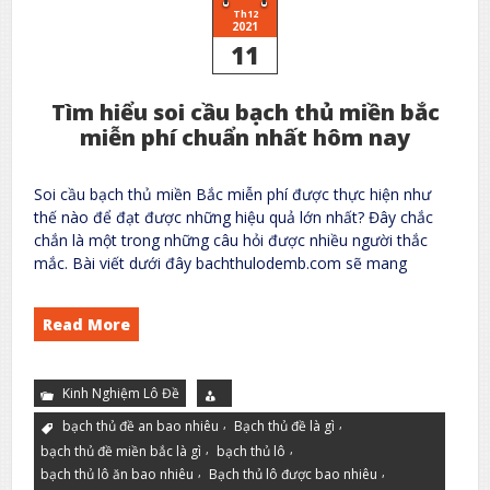
Th12
2021
11
Tìm hiểu soi cầu bạch thủ miền bắc
miễn phí chuẩn nhất hôm nay
Soi cầu bạch thủ miền Bắc miễn phí được thực hiện như
thế nào để đạt được những hiệu quả lớn nhất? Đây chắc
chắn là một trong những câu hỏi được nhiều người thắc
mắc. Bài viết dưới đây bachthulodemb.com sẽ mang
Read More
Kinh Nghiệm Lô Đề
,
,
bạch thủ đề an bao nhiêu
Bạch thủ đề là gì
,
,
bạch thủ đề miền bắc là gì
bạch thủ lô
,
,
bạch thủ lô ăn bao nhiêu
Bạch thủ lô được bao nhiêu