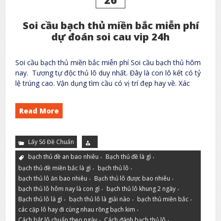
Soi cầu bạch thủ miền bắc miễn phí
dự đoán soi cau vip 24h
Soi cầu bạch thủ miền bắc miễn phí Soi cầu bạch thủ hôm
nay. Tương tự độc thủ lô duy nhất. Đây là con lô kết có tỷ
lệ trúng cao. Vận dụng tìm cầu có vị trí đẹp hay về. Xác
Read More
Lấy Số Đề Chuẩn
,
,
bạch thủ đề an bao nhiêu
Bạch thủ đề là gì
,
,
bạch thủ đề miền bắc là gì
bạch thủ lô
,
,
bạch thủ lô ăn bao nhiêu
Bạch thủ lô được bao nhiêu
,
,
bạch thủ lô hôm nay là con gì
bạch thủ lô khung 2 ngày
,
,
,
Bạch thủ lô là gì
bạch thủ lô là giải nào
bạch thủ miền bắc
,
các cặp lô hay đi cùng nhau rồng bạch kim
,
,
Cách bắt lô chuẩn theo ngày
Cách đánh bạch thủ lô