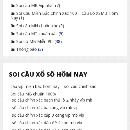
Soi cầu MB Víp nhất
(7)
Soi Cầu Miền Bắc Chính Xác 100 – Cầu Lô XSMB Hôm
Nay
(1)
Soi cầu MN chuẩn xác
(9)
Soi cầu MT chuẩn xác
(9)
Soi Lô MB Miễn Phí
(38)
Thông báo
(3)
SOI CẦU XỔ SỐ HÔM NAY
cau vip mien bac hom nay – soi cau chinh xac
Soi cầu MB chuẩn 100%
số cầu chính xác bạch thủ lô 2 nháy víp mb
số cầu chính xác ba càng víp mb víp
số cầu chính xác cặp 3 càng víp mb víp
số cầu chính xác dàn đề 4 con mb víp