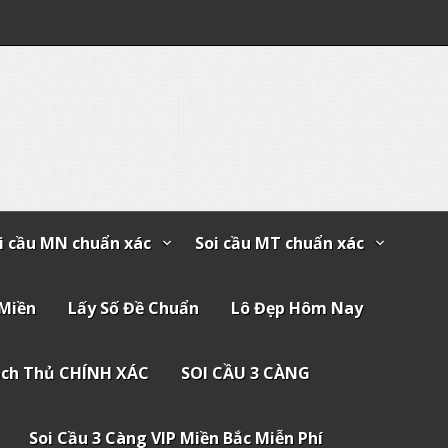
i cầu MN chuẩn xác
Soi cầu MT chuẩn xác
 Miền
Lấy Số Đề Chuẩn
Lô Đẹp Hôm Nay
 Bạch Thủ CHÍNH XÁC
SOI CẦU 3 CÀNG
Soi Cầu 3 Càng VIP Miền Bắc Miễn Phí