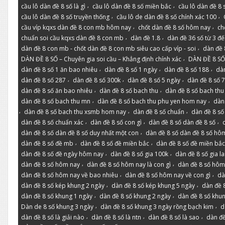
,
,
cầu lô dàn đề 8 số là gì
cầu lô dàn đề 8 số miền bắc
cầu lô dàn đề 8
,
,
cầu lô dàn đề 8 số truyền thống
cầu lô de dàn đề 8 số chính xác 100
,
,
cầu víp kqxs dàn đề 8 con mb hôm nay
chốt dàn đề 8 số hôm nay
ch
,
,
chuẩn soi cầu kqxs dàn đề 8 con mb
dàn đề 1.8
dàn đề 36 số từ 3 đế
,
dàn đề 8 con mb - chốt dàn đề 8 con mb siêu cao cấp víp - soi
dàn đề 
,
DÀN ĐỀ 8 SỐ – Chuyên gia soi cầu – Khẳng định chính xác
DÀN ĐỀ 8 SỐ
,
,
,
dàn đề 8 số 1 ăn bao nhiêu
dàn đề 8 số 1 ngày
dàn đề 8 số 188
dàn
,
,
,
dàn đề 8 số 287
dàn đề 8 số 300k
dàn đề 8 số 5 ngày
dàn đề 8 số 
,
,
dàn đề 8 số ăn bao nhiêu
dàn đề 8 số bach thu
dàn đề 8 số bach thu 
,
,
dàn đề 8 số bach thu mn
dàn đề 8 số bach thu phu yen hom nay
dàn
,
,
,
dàn đề 8 số bach thu xsmb hom nay
dàn đề 8 số chuẩn
dàn đề 8 số
,
,
,
dàn đề 8 số chuẩn xác
dàn đề 8 số con gì
dàn đề 8 số dàn đề 8 số
,
dàn đề 8 số dàn đề 8 số duy nhất một con
dàn đề 8 số dàn đề 8 số hô
,
,
dàn đề 8 số đề mb
dàn đề 8 số đề miền bắc
dàn đề 8 số đề miền bắ
,
,
dàn đề 8 số đề ngày hôm nay
dàn đề 8 số gia 100k
dàn đề 8 số gia la
,
,
dàn đề 8 số hôm nay
dàn đề 8 số hôm nay là con gì
dàn đề 8 số hô
,
,
dàn đề 8 số hôm nay về bao nhiêu
dàn đề 8 số hôm nay về con gì
dà
,
,
dàn đề 8 số kép khung 2 ngày
dàn đề 8 số kép khung 5 ngày
dàn đề 
,
,
dàn đề 8 số khung 1 ngày
dàn đề 8 số khung 2 ngày
dàn đề 8 số khu
,
,
Dàn de 8 số khung 3 ngày
dàn đề 8 số khung 3 ngày rồng bạch kim
d
,
,
,
dàn đề 8 số là giải nào
dàn đề 8 số là ntn
dàn đề 8 số là sao
dàn đ