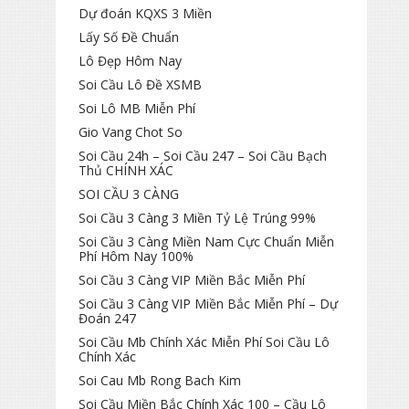
Dự đoán KQXS 3 Miền
Lấy Số Đề Chuẩn
Lô Đẹp Hôm Nay
Soi Cầu Lô Đề XSMB
Soi Lô MB Miễn Phí
Gio Vang Chot So
Soi Cầu 24h – Soi Cầu 247 – Soi Cầu Bạch
Thủ CHÍNH XÁC
SOI CẦU 3 CÀNG
Soi Cầu 3 Càng 3 Miền Tỷ Lệ Trúng 99%
Soi Cầu 3 Càng Miền Nam Cực Chuẩn Miễn
Phí Hôm Nay 100%
Soi Cầu 3 Càng VIP Miền Bắc Miễn Phí
Soi Cầu 3 Càng VIP Miền Bắc Miễn Phí – Dự
Đoán 247
Soi Cầu Mb Chính Xác Miễn Phí Soi Cầu Lô
Chính Xác
Soi Cau Mb Rong Bach Kim
Soi Cầu Miền Bắc Chính Xác 100 – Cầu Lô