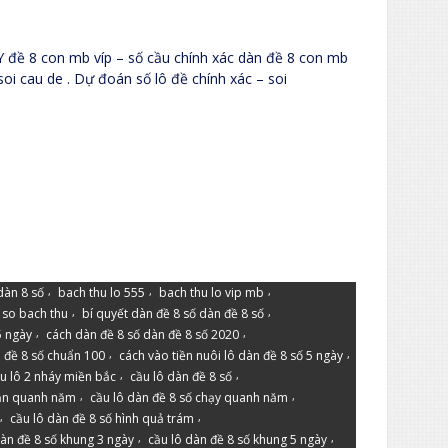
 8 con mb víp – số cầu chính xác dàn đề 8 con mb
oi cau de . Dự đoán số lô đề chính xác – soi
,
,
,
dàn 8 số
bach thu lo 555
bach thu lo vip mb
,
,
8 so bach thu
bí quyết dàn đề 8 số dàn đề 8 số
,
,
5 ngày
cách dàn đề 8 số dàn đề 8 số 2020
,
,
n đề 8 số chuẩn 100
cách vào tiền nuôi lô dàn đề 8 số 5 ngày
,
,
u lô 2 nháy miền bắc
cầu lô dàn đề 8 số
,
,
 ăn quanh năm
cầu lô dàn đề 8 số chạy quanh năm
,
,
cầu lô dàn đề 8 số hình quả trám
,
,
dàn đề 8 số khung 3 ngày
cầu lô dàn đề 8 số khung 5 ngày