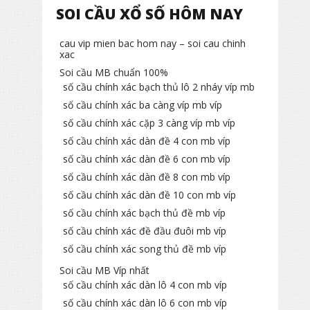
SOI CẦU XỔ SỐ HÔM NAY
cau vip mien bac hom nay – soi cau chinh
xac
Soi cầu MB chuẩn 100%
số cầu chính xác bạch thủ lô 2 nháy víp mb
số cầu chính xác ba càng víp mb víp
số cầu chính xác cặp 3 càng víp mb víp
số cầu chính xác dàn đề 4 con mb víp
số cầu chính xác dàn đề 6 con mb víp
số cầu chính xác dàn đề 8 con mb víp
số cầu chính xác dàn đề 10 con mb víp
số cầu chính xác bạch thủ đề mb víp
số cầu chính xác đề đầu đuôi mb víp
số cầu chính xác song thủ đề mb víp
Soi cầu MB Víp nhất
số cầu chính xác dàn lô 4 con mb víp
số cầu chính xác dàn lô 6 con mb víp