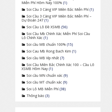
Miễn Phí Hôm Nay 100%
(1)
Soi Cầu 3 Càng VIP Miền Bắc Miễn Phí
(1)
Soi Cầu 3 Càng VIP Miền Bắc Miễn Phí –
Dự Đoán 247
(1)
Soi Cầu Lô Đề XSMB
(56)
Soi Cầu Mb Chính Xác Miễn Phí Soi Cầu
Lô Chính Xác
(1)
Soi cầu MB chuẩn 100%
(15)
Soi Cau Mb Rong Bach Kim
(1)
Soi cầu MB Víp nhất
(7)
Soi Cầu Miền Bắc Chính Xác 100 – Cầu Lô
XSMB Hôm Nay
(1)
Soi cầu MN chuẩn xác
(9)
Soi cầu MT chuẩn xác
(9)
Soi Lô MB Miễn Phí
(38)
Thông báo
(3)