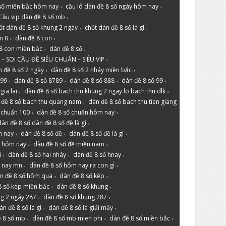
,
,
 số miền bắc hôm nay
cầu lô dàn đề 8 số ngày hôm nay
,
Cầu vip dàn đề 8 số mb
,
,
ốt dàn đề 8 số khung 2 ngày
chốt dàn đề 8 số là gì
,
,
n 8
dàn đề 8 con
,
,
8 con miền bắc
dàn đề 8 số
,
 – SOI CẦU ĐỀ SIÊU CHUẨN – SIÊU VIP
,
,
 đề 8 số 2 ngày
dàn đề 8 số 2 nháy miền bắc
,
,
,
,
799
dàn đề 8 số 8789
dàn đề 8 số 888
dàn đề 8 số 99
,
,
gia lai
dàn đề 8 số bach thu khung 2 ngay lo bach thu dlk
,
 đề 8 số bach thu quang nam
dàn đề 8 số bach thu tien giang
,
,
 chuẩn 100
dàn đề 8 số chuẩn hôm nay
,
dàn đề 8 số dàn đề 8 số đề là gì
,
,
,
m nay
dàn đề 8 số đề
dàn đề 8 số đề là gì
,
,
c hôm nay
dàn đề 8 số đề miền nam
,
,
,
i
dàn đề 8 số hai nháy
dàn đề 8 số hnay
,
,
m nay mn
dàn đề 8 số hôm nay ra con gì
,
,
n đề 8 số hôm qua
dàn đề 8 số kép
,
,
8 số kép miền bắc
dàn đề 8 số khung
,
,
ng 2 ngày 287
dàn đề 8 số khung 287
,
,
àn đề 8 số là gì
dàn đề 8 số là giải mấy
,
,
,
ề 8 số mb
dàn đề 8 số mb mien phi
dàn đề 8 số miền bắc