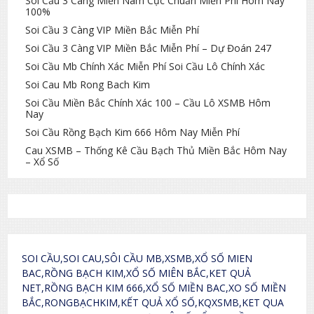
Soi Cầu 3 Càng Miền Nam Cực Chuẩn Miễn Phí Hôm Nay
100%
Soi Cầu 3 Càng VIP Miền Bắc Miễn Phí
Soi Cầu 3 Càng VIP Miền Bắc Miễn Phí – Dự Đoán 247
Soi Cầu Mb Chính Xác Miễn Phí Soi Cầu Lô Chính Xác
Soi Cau Mb Rong Bach Kim
Soi Cầu Miền Bắc Chính Xác 100 – Cầu Lô XSMB Hôm
Nay
Soi Cầu Rồng Bạch Kim 666 Hôm Nay Miễn Phí
Cau XSMB – Thống Kê Cầu Bạch Thủ Miền Bắc Hôm Nay
– Xổ Số
SOI CẦU,SOI CAU,SÔI CẦU MB,XSMB,XỔ SỐ MIEN
BAC,RỒNG BẠCH KIM,XỔ SỐ MIÊN BẮC,KET QUẢ
NET,RỒNG BẠCH KIM 666,XỔ SỐ MIỀN BAC,XO SỐ MIỀN
BẮC,RONGBẠCHKIM,KẾT QUẢ XỔ SỐ,KQXSMB,KET QUA