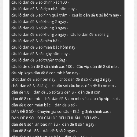
,
cầu lô dàn đề 8 số chính xác 100
,
cầu lô dàn đề 8 số đẹp nhất hôm nay
,
,
cầu lô dàn đề 8 số hình quả trám
cầu lô dàn đề 8 số hôm nay
,
cầu lô dàn đề 8 số khung 2 ngày
,
cầu lô dàn đề 8 số khung 3 ngày
,
,
cầu lô dàn đề 8 số khung 5 ngày
cầu lô dàn đề 8 số là gì
,
cầu lô dàn đề 8 số miền bắc
,
cầu lô dàn đề 8 số miền bắc hôm nay
,
cầu lô dàn đề 8 số ngày hôm nay
,
cầu lô dàn đề 8 số truyền thống
,
,
cầu lô de dàn đề 8 số chính xác 100
Cầu vip dàn đề 8 số mb
,
cầu víp kqxs dàn đề 8 con mb hôm nay
,
,
chốt dàn đề 8 số hôm nay
chốt dàn đề 8 số khung 2 ngày
,
,
chốt dàn đề 8 số là gì
chuẩn soi cầu kqxs dàn đề 8 con mb
,
,
,
dàn đề 1.8
dàn đề 36 số từ 3 đến 8
dàn đề 8 con
,
dàn đề 8 con mb - chốt dàn đề 8 con mb siêu cao cấp víp - soi
,
,
dàn đề 8 con miền bắc
dàn đề 8 số
,
DÀN ĐỀ 8 SỐ – Chuyên gia soi cầu – Khẳng định chính xác
,
DÀN ĐỀ 8 SỐ – SOI CẦU ĐỀ SIÊU CHUẨN – SIÊU VIP
,
,
dàn đề 8 số 1 ăn bao nhiêu
dàn đề 8 số 1 ngày
,
,
dàn đề 8 số 188
dàn đề 8 số 2 ngày
,
,