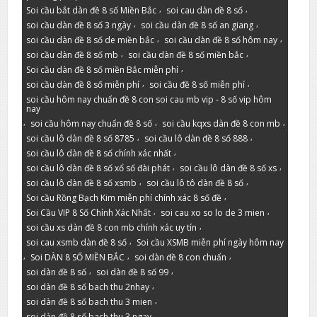
,
,
Soi cầu bắt dàn đề 8 số Miền Bắc
soi cau dàn đề 8 số
,
,
soi cầu dàn đề 8 số 3 ngày
soi cầu dàn đề 8 số an giang
,
,
soi cầu dàn đề 8 số de miền bắc
soi cầu dàn đề 8 số hôm nay
,
,
soi cầu dàn đề 8 số mb
soi cầu dàn đề 8 số miền bắc
,
Soi cầu dàn đề 8 số miền Bắc miễn phí
,
,
soi cầu dàn đề 8 số miễn phí
soi cầu đề 8 số miễn phí
soi cầu hôm nay chuẩn đề 8 con soi cau mb vip - 8 số vip hôm
nay
,
,
,
soi cầu hôm nay chuẩn đề 8 số
soi cầu kqxs dàn đề 8 con mb
,
,
soi cầu lô dàn đề 8 số 8785
soi cầu lô dàn đề 8 số 888
,
soi cầu lô dàn đề 8 số chính xác nhất
,
,
soi cầu lô dàn đề 8 số xổ số đài phát
soi cầu lô dàn đề 8 số xs
,
,
soi cầu lô dàn đề 8 số xsmb
soi cầu lô tô dàn đề 8 số
,
Soi cầu Rồng Bạch Kim miễn phí chính xác 8 số đề
,
,
Soi Cầu VIP 8 Số Chính Xác Nhất
soi cau xo so lo de 3 mien
,
soi cầu xs dàn đề 8 con mb chính xác uy tín
,
soi cau xsmb dàn đề 8 số
Soi cầu XSMB miễn phí ngày hôm nay
,
,
,
Soi DÀN 8 SỐ MIỀN BẮC
soi dàn đề 8 con chuẩn
,
,
soi dàn đề 8 số
soi dàn đề 8 số 99
,
soi dàn đề 8 số bach thu 2nhay
,
soi dàn đề 8 số bach thu 3 mien
,
soi dàn đề 8 số bach thu 3 ngay