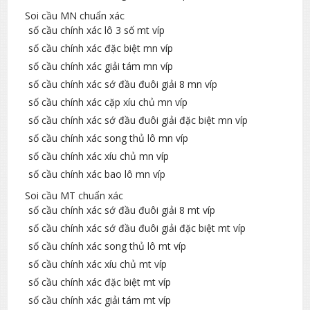
Soi cầu MN chuẩn xác
số cầu chính xác lô 3 số mt víp
số cầu chính xác đặc biệt mn víp
số cầu chính xác giải tám mn víp
số cầu chính xác sớ đầu đuôi giải 8 mn víp
số cầu chính xác cặp xíu chủ mn víp
số cầu chính xác sớ đầu đuôi giải đặc biệt mn víp
số cầu chính xác song thủ lô mn víp
số cầu chính xác xíu chủ mn víp
số cầu chính xác bao lô mn víp
Soi cầu MT chuẩn xác
số cầu chính xác sớ đầu đuôi giải 8 mt víp
số cầu chính xác sớ đầu đuôi giải đặc biệt mt víp
số cầu chính xác song thủ lô mt víp
số cầu chính xác xíu chủ mt víp
số cầu chính xác đặc biệt mt víp
số cầu chính xác giải tám mt víp