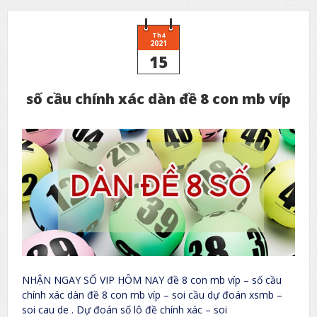
Th4
2021
15
số cầu chính xác dàn đề 8 con mb víp
NHẬN NGAY SỐ VIP HÔM NAY đề 8 con mb víp – số cầu
chính xác dàn đề 8 con mb víp – soi cầu dự đoán xsmb –
soi cau de . Dự đoán số lô đề chính xác – soi