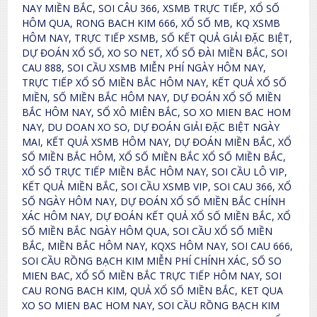
NAY MIỀN BẮC, SOI CÂU 366, XSMB TRỰC TIẾP, XỔ SỐ
HÔM QUA, RONG BACH KIM 666, XỔ SỐ MB, KQ XSMB
HÔM NAY, TRỰC TIẾP XSMB, SỐ KẾT QUẢ GIẢI ĐẶC BIỆT,
DỰ ĐOÁN XỔ SỐ, XO SO NET, XỔ SỐ ĐÀI MIỀN BẮC, SOI
CAU 888, SOI CẦU XSMB MIỄN PHÍ NGÀY HÔM NAY,
TRỰC TIẾP XỔ SỐ MIỀN BẮC HÔM NAY, KẾT QUẢ XỔ SỐ
MIỀN, SỐ MIỀN BẮC HÔM NAY, DỰ ĐOÁN XỔ SỐ MIỀN
BẮC HÔM NAY, SỔ XÔ MIÊN BẮC, SO XO MIEN BAC HOM
NAY, DU DOAN XO SO, DỰ ĐOÁN GIẢI ĐẶC BIỆT NGÀY
MAI, KẾT QUẢ XSMB HÔM NAY, DỰ ĐOÁN MIỀN BẮC, XỔ
SỐ MIỀN BẮC HÔM, XỔ SỐ MIỀN BẮC XỔ SỐ MIỀN BẮC,
XỔ SỐ TRỰC TIẾP MIỀN BẮC HÔM NAY, SOI CẦU LÔ VIP,
KẾT QUẢ MIỀN BẮC, SOI CẦU XSMB VIP, SOI CAU 366, XỔ
SỐ NGÀY HÔM NAY, DỰ ĐOÁN XỔ SỐ MIỀN BẮC CHÍNH
XÁC HÔM NAY, DỰ ĐOÁN KẾT QUẢ XỔ SỐ MIỀN BẮC, XỔ
SỐ MIỀN BẮC NGÀY HÔM QUA, SOI CẦU XỔ SỐ MIỀN
BẮC, MIỀN BẮC HÔM NAY, KQXS HÔM NAY, SOI CAU 666,
SOI CẦU RỒNG BẠCH KIM MIỄN PHÍ CHÍNH XÁC, SỐ SO
MIEN BAC, XỔ SỐ MIỀN BẮC TRỰC TIẾP HÔM NAY, SOI
CAU RONG BACH KIM, QUẢ XỔ SỐ MIỀN BẮC, KET QUA
XO SO MIEN BAC HOM NAY, SOI CẦU RỒNG BẠCH KIM