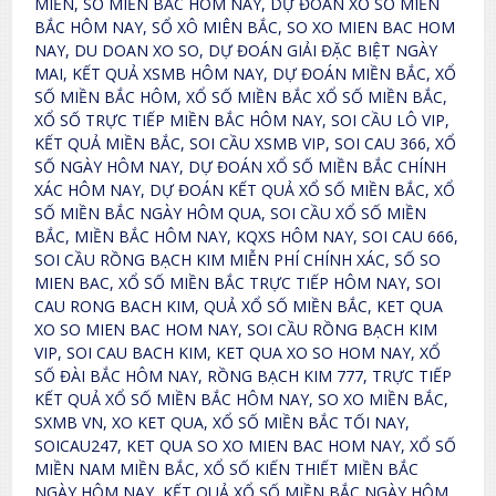
MIỀN, SỐ MIỀN BẮC HÔM NAY, DỰ ĐOÁN XỔ SỐ MIỀN
BẮC HÔM NAY, SỔ XÔ MIÊN BẮC, SO XO MIEN BAC HOM
NAY, DU DOAN XO SO, DỰ ĐOÁN GIẢI ĐẶC BIỆT NGÀY
MAI, KẾT QUẢ XSMB HÔM NAY, DỰ ĐOÁN MIỀN BẮC, XỔ
SỐ MIỀN BẮC HÔM, XỔ SỐ MIỀN BẮC XỔ SỐ MIỀN BẮC,
XỔ SỐ TRỰC TIẾP MIỀN BẮC HÔM NAY, SOI CẦU LÔ VIP,
KẾT QUẢ MIỀN BẮC, SOI CẦU XSMB VIP, SOI CAU 366, XỔ
SỐ NGÀY HÔM NAY, DỰ ĐOÁN XỔ SỐ MIỀN BẮC CHÍNH
XÁC HÔM NAY, DỰ ĐOÁN KẾT QUẢ XỔ SỐ MIỀN BẮC, XỔ
SỐ MIỀN BẮC NGÀY HÔM QUA, SOI CẦU XỔ SỐ MIỀN
BẮC, MIỀN BẮC HÔM NAY, KQXS HÔM NAY, SOI CAU 666,
SOI CẦU RỒNG BẠCH KIM MIỄN PHÍ CHÍNH XÁC, SỐ SO
MIEN BAC, XỔ SỐ MIỀN BẮC TRỰC TIẾP HÔM NAY, SOI
CAU RONG BACH KIM, QUẢ XỔ SỐ MIỀN BẮC, KET QUA
XO SO MIEN BAC HOM NAY, SOI CẦU RỒNG BẠCH KIM
VIP, SOI CAU BACH KIM, KET QUA XO SO HOM NAY, XỔ
SỐ ĐÀI BẮC HÔM NAY, RỒNG BẠCH KIM 777, TRỰC TIẾP
KẾT QUẢ XỔ SỐ MIỀN BẮC HÔM NAY, SO XO MIỀN BẮC,
SXMB VN, XO KET QUA, XỔ SỐ MIỀN BẮC TỐI NAY,
SOICAU247, KET QUA SO XO MIEN BAC HOM NAY, XỔ SỐ
MIỀN NAM MIỀN BẮC, XỔ SỐ KIẾN THIẾT MIỀN BẮC
NGÀY HÔM NAY, KẾT QUẢ XỔ SỐ MIỀN BẮC NGÀY HÔM