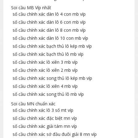
Soi cầu MB Víp nhất
số cầu chính xác dàn lô 4 con mb víp
số cầu chính xác dàn lô 6 con mb víp
số cầu chính xác dàn lô 8 con mb víp
số cầu chính xác dàn lô 10 con mb víp
số cầu chính xác bạch thủ lô kép mb víp
số cầu chính xác bạch thủ lô mb víp
số cầu chính xác lô xiên 3 mb víp
số cầu chính xác lô xiên 2 mb víp
số cầu chính xác song thủ lô kép mb víp
số cầu chính xác lô xiên 4 mb víp
số cầu chính xác song thủ lô mb víp
Soi cầu MN chuẩn xác
số cầu chính xác lô 3 số mt víp
số cầu chính xác đặc biệt mn víp
số cầu chính xác giải tám mn víp
số cầu chính xác sớ đầu đuôi giải 8 mn víp