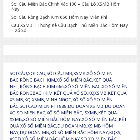
Soi Cầu Miền Bắc Chính Xác 100 – Cầu Lô XSMB Hôm
Nay
Soi Cầu Rồng Bạch Kim 666 Hôm Nay Miễn Phí
Cau XSMB – Thống Kê Cầu Bạch Thủ Miền Bắc Hôm Nay
– Xổ Số
SOI CẦU,SOI CAU,SÔI CẦU MB,XSMB,XỔ SỐ MIEN
BAC,RỒNG BẠCH KIM,XỔ SỐ MIÊN BẮC,KET QUẢ
NET,RỒNG BẠCH KIM 666,XỔ SỐ MIỀN BAC,XO SỐ MIỀN
BẮC,RONGBẠCHKIM,KẾT QUẢ XỔ SỐ,KQXSMB,KET QUA
XS MB,KQ XSMB,MINH NGỌC,XÔ SỐ,XỔ SO MIỀN
BẮC,SOI CAU MIEN PHI 888,DU DOAN XS MB,DU DOAN
XO SO MIEN BAC,XỔ SỐ MIỀN BẮC, SXMB,KẾT QUA
XSMB,XỔ SỐ MIÊN BẮC HÔM NAY,XÔ SÔ MIÊN BĂC,KẾT
QUẢ XỔ SỐ MIỀN BẮC,DU ĐOAN MB,XS MB HÔM
NAY,DỰ ĐOÁN MB,XỔ SỐ MIỀN BẮC HÔM NAY,KQXS,
XSTD,XÔ SỐ MIỀN BẮC HÔM NAY,SO XO MIEN BẮC,