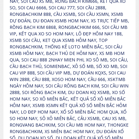
NAY, SOI CAU XS MB, RONG BACH KIM666, KẾT QUA XO
SO, SOI CAU 6666, SOI CAU 777, SOI CẦU 2888,
RONGBACHKIM 888, CẦU XSMB, SOI CẦU XSMN, XSMB
DỰ ĐOÁN, DU ĐOAN XSMB HOM NAY, XS TRỰC TIẾP MB,
RỒNG BẠCH KIM 6868, RONGBACHKIM 666, SOI CẦU MB
VIP, KẾT QUA XO SO HOM NAY, LÔ ĐẸP HÔM NAY 188,
XSMB SOI CẦU, KET QUA XSMB HÔM NAY, TOP
RONGBACHKIM, THỐNG KÊ LOTO MIỀN BẮC, SOI CÂU
XSMB HÔM NAY, BẠCH THỦ DE HÔM NAY, XS MB HOM
QUA, SOI CAU 888 2NHAY MIEN PHI, XO SÔ MB, SOI CÂU,
CẦU BẠCH THỦ, SOMIENBAC, XÔ SỐ MB, SỐ XO MB, SOI
CAU VIP 888, SOI CẦU VIP MB, DỰ ĐOÁN KQXS, SOI CAU
WIN 2888, CẦU 888, XOSO HOM NAY, CẦU 666, XSKTMB
NGÀY HÔM NAY, SOI CÂU RÔNG BACH KIM, SOI CẦU WIN
2888, SOI RÔNG BACH KIM, DU DOAN KQ XSMB, XO SỐ
HOM NAY, SO XÔ MIÊN BẮC, KẾT QUẢ SỔ XÔ MIÊN BẮC
HÔM NAY, XSMB XSMN KẾT QUẢ XỐ SỐ MIỀN BẮC HÔM
NAY, LO ĐEP HOM NAY, XỔ SỐ MIỀN BẮC HOM QUA, XỔ
SO HOM NAY, SÔ XÔ MIÊN BÂC, CÂU XSMB, CAU XS MB,
RONGVANG BACHKIM, SOI CẦU MB HOM NAY, THONGKE
RONGBACHKIM, XS MIÊN BAC HOM NAY, DU ĐOÁN XỔ
SỐ, DU DOAN XO SỐ, DU DOAN KẾT QUẢ XỔ SỐ MIỀN