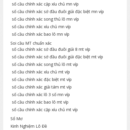
số cầu chính xác cặp xíu chủ mn víp
số cầu chính xác sớ đầu đuôi giải đặc biệt mn víp
số cầu chính xác song thủ lô mn víp
số cầu chính xác xíu chủ mn víp
số cầu chính xác bao lô mn víp
Soi cầu MT chuẩn xác
số cầu chính xác sớ đầu đuôi giải 8 mt víp
số cầu chính xác sớ đầu đuôi giải đặc biệt mt víp
số cầu chính xác song thủ lô mt víp
số cầu chính xác xíu chủ mt víp
số cầu chính xác đặc biệt mt víp
số cầu chính xác giải tám mt víp
số cầu chính xác lô 3 số mn víp
số cầu chính xác bao lô mt víp
số cầu chính xác cặp xíu chủ mt víp
Sổ Mơ
Kinh Nghiệm Lô Đề