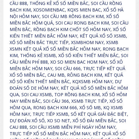
CẦU 888, THỐNG KÊ XỔ SỐ MIỀN BẮC, SOI CẦU RỒNG
BẠCH KIM, XOSOMIENBAC, KQXS MIEN BAC, XỔ SỐ HÀ
NỘI HÔM NAY, SOI CẦU MB RỒNG BẠCH KIM, XỔ SỐ
MIỀN BẮC HÔM QUẢ, SOI CAU RONG BẠCH KIM, SOI CẦU
MIỀN BẮC, RỒNG BẠCH KIM CHỐT SỐ HÔM NAY, XỔ SỐ
KIẾN THIẾT MIỀN BẮC HÔM NAY, KẾT QUẢ XỔ SỐ XSMB,
XỔ SỐ MIỀN BẮC TRỰC TIẾP, XSMBHOM NAY, XSMB
XSMN KẾT QUẢ XỔ SỐ MIỀN BẮC HÔM NAY, RONG BẠCH
KIM, THỐNG KÊ XSMB, XỔ SỐ KIẾN THIẾT MIÊN BẮC, SOI
CẦU MIỄN PHÍ 888, XO SO MIEN BAC HOM NAY, SỔ XÔ
MIÊN BẮC HÔM NAY, SOI CẦU 666, TRỰC TIẾP KẾT QUẢ
XỔ SỐ MIỀN BẮC, CAU MB, RÔNG BẠCH KIM, KẾT QUẢ
XỔ SỐ KIẾN THIẾT MIỀN BẮC, KQXSMB HÔM NAY, DỰ
ĐOÁN SỐ DE HÔM NAY, KẾT QUẢ XỔ SỐ MIỀN BẮC HÔM
QUA, SOI CAU XSMB, TOP RỒNG BẠCH KIM, XỔ SỐ HÔM
NAY MIỀN BẮC, SOI CÂU 366, XSMB TRỰC TIẾP, XỔ SỐ
HÔM QUA, RONG BACH KIM 666, XỔ SỐ MB, KQ XSMB
HÔM NAY, TRỰC TIẾP XSMB, SỐ KẾT QUẢ GIẢI ĐẶC BIỆT,
DỰ ĐOÁN XỔ SỐ, XO SO NET, XỔ SỐ ĐÀI MIỀN BẮC, SOI
CAU 888, SOI CẦU XSMB MIỄN PHÍ NGÀY HÔM NAY,
TRỰC TIẾP XỔ SỐ MIỀN BẮC HÔM NAY, KẾT QUẢ XỔ SỐ