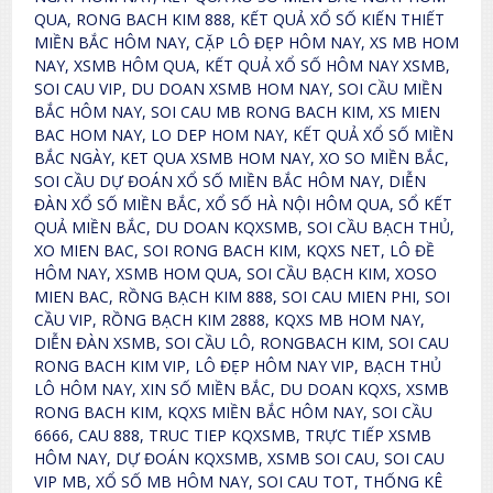
QUA, RONG BACH KIM 888, KẾT QUẢ XỔ SỐ KIẾN THIẾT
MIỀN BẮC HÔM NAY, CẶP LÔ ĐẸP HÔM NAY, XS MB HOM
NAY, XSMB HÔM QUA, KẾT QUẢ XỔ SỐ HÔM NAY XSMB,
SOI CAU VIP, DU DOAN XSMB HOM NAY, SOI CẦU MIỀN
BẮC HÔM NAY, SOI CAU MB RONG BACH KIM, XS MIEN
BAC HOM NAY, LO DEP HOM NAY, KẾT QUẢ XỔ SỐ MIỀN
BẮC NGÀY, KET QUA XSMB HOM NAY, XO SO MIỀN BẮC,
SOI CẦU DỰ ĐOÁN XỔ SỐ MIỀN BẮC HÔM NAY, DIỄN
ĐÀN XỔ SỐ MIỀN BẮC, XỔ SỐ HÀ NỘI HÔM QUA, SỔ KẾT
QUẢ MIỀN BẮC, DU DOAN KQXSMB, SOI CẦU BẠCH THỦ,
XO MIEN BAC, SOI RONG BACH KIM, KQXS NET, LÔ ĐỀ
HÔM NAY, XSMB HOM QUA, SOI CẦU BẠCH KIM, XOSO
MIEN BAC, RỒNG BẠCH KIM 888, SOI CAU MIEN PHI, SOI
CẦU VIP, RỒNG BẠCH KIM 2888, KQXS MB HOM NAY,
DIỄN ĐÀN XSMB, SOI CẦU LÔ, RONGBACH KIM, SOI CAU
RONG BACH KIM VIP, LÔ ĐẸP HÔM NAY VIP, BẠCH THỦ
LÔ HÔM NAY, XIN SỐ MIỀN BẮC, DU DOAN KQXS, XSMB
RONG BACH KIM, KQXS MIỀN BẮC HÔM NAY, SOI CẦU
6666, CAU 888, TRUC TIEP KQXSMB, TRỰC TIẾP XSMB
HÔM NAY, DỰ ĐOÁN KQXSMB, XSMB SOI CAU, SOI CAU
VIP MB, XỔ SỐ MB HÔM NAY, SOI CAU TOT, THỐNG KÊ