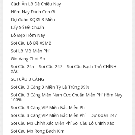
Cách Ăn Lô Đề Chiều Nay
Hôm Nay Đánh Con Gì
Dự đoán KQXS 3 Miền
Lấy Số Đề Chuẩn
Lô Đẹp Hôm Nay
Soi Cầu Lô Đề XSMB
Soi Lô MB Miễn Phí
Gio Vang Chot So
Soi Cầu 24h – Soi Cầu 247 – Soi Cầu Bạch Thủ CHÍNH
XÁC
SOI CẦU 3 CÀNG
Soi Cầu 3 Càng 3 Miền Tỷ Lệ Trúng 99%
Soi Cầu 3 Càng Miền Nam Cực Chuẩn Miễn Phí Hôm Nay
100%
Soi Cầu 3 Càng VIP Miền Bắc Miễn Phí
Soi Cầu 3 Càng VIP Miền Bắc Miễn Phí – Dự Đoán 247
Soi Cầu Mb Chính Xác Miễn Phí Soi Cầu Lô Chính Xác
Soi Cau Mb Rong Bach Kim