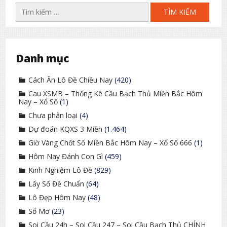
Tìm
kiếm
cho:
Danh mục
Cách Ăn Lô Đề Chiều Nay
(420)
Cau XSMB – Thống Kê Cầu Bạch Thủ Miền Bắc Hôm
Nay – Xổ Số
(1)
Chưa phân loại
(4)
Dự đoán KQXS 3 Miền
(1.464)
Giờ Vàng Chốt Số Miền Bắc Hôm Nay – Xổ Số 666
(1)
Hôm Nay Đánh Con Gì
(459)
Kinh Nghiệm Lô Đề
(829)
Lấy Số Đề Chuẩn
(64)
Lô Đẹp Hôm Nay
(48)
Sổ Mơ
(23)
Soi Cầu 24h – Soi Cầu 247 – Soi Cầu Bạch Thủ CHÍNH