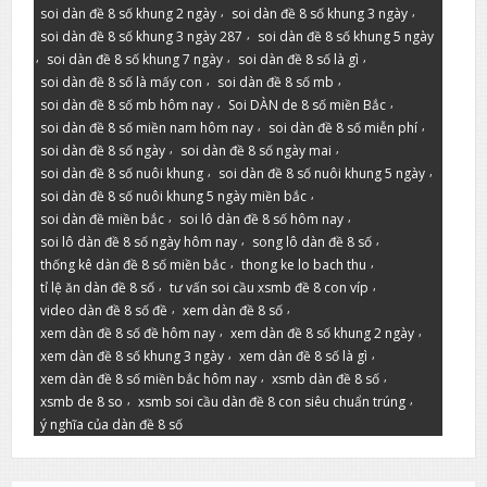
,
,
soi dàn đề 8 số khung 2 ngày
soi dàn đề 8 số khung 3 ngày
,
soi dàn đề 8 số khung 3 ngày 287
soi dàn đề 8 số khung 5 ngày
,
,
,
soi dàn đề 8 số khung 7 ngày
soi dàn đề 8 số là gì
,
,
soi dàn đề 8 số là mấy con
soi dàn đề 8 số mb
,
,
soi dàn đề 8 số mb hôm nay
Soi DÀN de 8 số miền Bắc
,
,
soi dàn đề 8 số miền nam hôm nay
soi dàn đề 8 số miễn phí
,
,
soi dàn đề 8 số ngày
soi dàn đề 8 số ngày mai
,
,
soi dàn đề 8 số nuôi khung
soi dàn đề 8 số nuôi khung 5 ngày
,
soi dàn đề 8 số nuôi khung 5 ngày miền bắc
,
,
soi dàn đề miền bắc
soi lô dàn đề 8 số hôm nay
,
,
soi lô dàn đề 8 số ngày hôm nay
song lô dàn đề 8 số
,
,
thống kê dàn đề 8 số miền bắc
thong ke lo bach thu
,
,
tỉ lệ ăn dàn đề 8 số
tư vấn soi cầu xsmb đề 8 con víp
,
,
video dàn đề 8 số đề
xem dàn đề 8 số
,
,
xem dàn đề 8 số đề hôm nay
xem dàn đề 8 số khung 2 ngày
,
,
xem dàn đề 8 số khung 3 ngày
xem dàn đề 8 số là gì
,
,
xem dàn đề 8 số miền bắc hôm nay
xsmb dàn đề 8 số
,
,
xsmb de 8 so
xsmb soi cầu dàn đề 8 con siêu chuẩn trúng
ý nghĩa của dàn đề 8 số