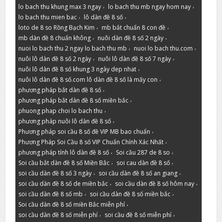
,
,
lo bach thu khung max 3 ngay
lo bach thu mb ngay hom nay
,
,
lo bach thu mien bac
lô dàn đề 8 số
,
,
loto de 8 so Rồng Bạch Kim
mb bắt chuẩn 8 con đề
,
,
mb dàn đề 8 chuẩn không
nuôi dàn đề 8 số 2 ngày
,
,
nuoi lo bach thu 2 ngay lo bach thu mb
nuoi lo bach thu.com
,
,
nuôi lô dàn đề 8 số 2 ngày
nuôi lô dàn đề 8 số 7 ngày
,
nuôi lô dàn đề 8 số khung 3 ngày dep nhat
,
nuôi lô dàn đề 8 số.com lô dàn đề 8 số là mấy con
,
phương pháp bắt dàn đề 8 số
,
phương pháp bắt dàn đề 8 số miền bắc
,
phuong phap choi lo bach thu
,
phương pháp nuôi lô dàn đề 8 số
,
Phương pháp soi cầu 8 số đề VIP MB bao chuẩn
,
Phương Pháp Soi Cầu 8 số VIP Chuẩn Chính Xác Nhất
,
,
phương pháp tính lô dàn đề 8 số
Soi cầu 287 de 8 so
,
,
Soi cầu bắt dàn đề 8 số Miền Bắc
soi cau dàn đề 8 số
,
,
soi cầu dàn đề 8 số 3 ngày
soi cầu dàn đề 8 số an giang
,
,
soi cầu dàn đề 8 số de miền bắc
soi cầu dàn đề 8 số hôm nay
,
,
soi cầu dàn đề 8 số mb
soi cầu dàn đề 8 số miền bắc
,
Soi cầu dàn đề 8 số miền Bắc miễn phí
,
,
soi cầu dàn đề 8 số miễn phí
soi cầu đề 8 số miễn phí