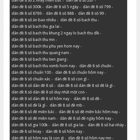
dàn đề 8 số 2 nháy miền bắc
dàn đề 8 số 287
,
,
,
dàn đề 8 số 300k
dàn đề 8 số 5 ngày
dàn đề 8 số 799
,
,
,
dàn đề 8 số 8789
dàn đề 8 số 888
dàn đề 8 số 99
,
,
dàn đề 8 số ăn bao nhiêu
dàn đề 8 số bach thu
,
dàn đề 8 số bach thu gia lai
,
dàn đề 8 số bach thu khung 2 ngay lo bach thu dlk
,
dàn đề 8 số bach thu mn
,
dàn đề 8 số bach thu phu yen hom nay
,
dàn đề 8 số bach thu quang nam
,
dàn đề 8 số bach thu tien giang
,
,
dàn đề 8 số bach thu xsmb hom nay
dàn đề 8 số chuẩn
,
,
dàn đề 8 số chuẩn 100
dàn đề 8 số chuẩn hôm nay
,
,
dàn đề 8 số chuẩn xác
dàn đề 8 số con gì
,
,
dàn đề 8 số dàn đề 8 số
dàn đề 8 số dàn đề 8 số đề là gì
,
dàn đề 8 số dàn đề 8 số duy nhất một con
,
,
dàn đề 8 số dàn đề 8 số hôm nay
dàn đề 8 số đề
,
,
dàn đề 8 số đề là gì
dàn đề 8 số đề mb
,
,
dàn đề 8 số đề miền bắc
dàn đề 8 số đề miền bắc hôm nay
,
,
dàn đề 8 số đề miền nam
dàn đề 8 số đề ngày hôm nay
,
,
,
dàn đề 8 số gia 100k
dàn đề 8 số gia lai
dàn đề 8 số hai nháy
,
,
dàn đề 8 số hnay
dàn đề 8 số hôm nay
,
,
dàn đề 8 số hôm nay là con gì
dàn đề 8 số hôm nay mn