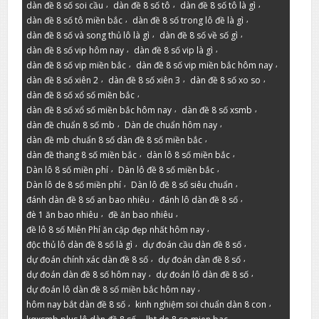
,
,
,
dàn đề 8 số soi cầu
dàn đề 8 số tô
dàn đề 8 số tô là gì
,
,
dàn đề 8 số tô miền bắc
dàn đề 8 số trong lô đề là gì
,
,
dàn đề 8 số và song thủ lô là gì
dàn đề 8 số về số gì
,
,
dàn đề 8 số vip hôm nay
dàn đề 8 số vip là gì
,
,
dàn đề 8 số vip miền bắc
dàn đề 8 số vip miền bắc hôm nay
,
,
,
dàn đề 8 số xiên 2
dàn đề 8 số xiên 3
dàn đề 8 số xo so
,
dàn đề 8 số xổ số miền bắc
,
,
dàn đề 8 số xổ số miền bắc hôm nay
dàn đề 8 số xsmb
,
,
dàn đề chuẩn 8 số mb
Dàn de chuẩn hôm nay
,
dàn đề mb chuẩn 8 số dàn đề 8 số miền bắc
,
,
dàn đề thang 8 số miền bắc
dàn lô 8 số miền bắc
,
,
Dàn lô 8 số miền phí
Dàn lô đề 8 số miền bắc
,
,
Dàn lô de 8 số miền phí
Dàn lô đề 8 số siêu chuẩn
,
,
đánh dàn đề 8 số an bao nhiêu
đánh lô dàn đề 8 số
,
,
đè 1 ăn bao nhiêu
đề ăn bao nhiêu
,
đề lô 8 số Miễn Phí ăn cặp đẹp nhất hôm nay
,
,
độc thủ lô dàn đề 8 số là gì
dự đoán cầu dàn đề 8 số
,
,
dự đoán chính xác dàn đề 8 số
dự đoán dàn đề 8 số
,
,
dự đoán dàn đề 8 số hôm nay
dự đoán lô dàn đề 8 số
,
dự đoán lô dàn đề 8 số miền bắc hôm nay
,
,
hôm nay bắt dàn đề 8 số
kinh nghiệm soi chuẩn dàn 8 con
,
,