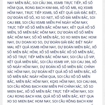
NAY MIỀN BẮC, SOI CÂU 366, XSMB TRỰC TIẾP, XỔ SỐ
HÔM QUA, RONG BACH KIM 666, XỔ SỐ MB, KQ XSMB
HÔM NAY, TRỰC TIẾP XSMB, SỐ KẾT QUẢ GIẢI ĐẶC BIỆT,
DỰ ĐOÁN XỔ SỐ, XO SO NET, XỔ SỐ ĐÀI MIỀN BẮC, SOI
CAU 888, SOI CẦU XSMB MIỄN PHÍ NGÀY HÔM NAY,
TRỰC TIẾP XỔ SỐ MIỀN BẮC HÔM NAY, KẾT QUẢ XỔ SỐ
MIỀN, SỐ MIỀN BẮC HÔM NAY, DỰ ĐOÁN XỔ SỐ MIỀN
BẮC HÔM NAY, SỔ XÔ MIÊN BẮC, SO XO MIEN BAC HOM
NAY, DU DOAN XO SO, DỰ ĐOÁN GIẢI ĐẶC BIỆT NGÀY
MAI, KẾT QUẢ XSMB HÔM NAY, DỰ ĐOÁN MIỀN BẮC, XỔ
SỐ MIỀN BẮC HÔM, XỔ SỐ MIỀN BẮC XỔ SỐ MIỀN BẮC,
XỔ SỐ TRỰC TIẾP MIỀN BẮC HÔM NAY, SOI CẦU LÔ VIP,
KẾT QUẢ MIỀN BẮC, SOI CẦU XSMB VIP, SOI CAU 366, XỔ
SỐ NGÀY HÔM NAY, DỰ ĐOÁN XỔ SỐ MIỀN BẮC CHÍNH
XÁC HÔM NAY, DỰ ĐOÁN KẾT QUẢ XỔ SỐ MIỀN BẮC, XỔ
SỐ MIỀN BẮC NGÀY HÔM QUA, SOI CẦU XỔ SỐ MIỀN
BẮC, MIỀN BẮC HÔM NAY, KQXS HÔM NAY, SOI CAU 666,
SOI CẦU RỒNG BẠCH KIM MIỄN PHÍ CHÍNH XÁC, SỐ SO
MIEN BAC, XỔ SỐ MIỀN BẮC TRỰC TIẾP HÔM NAY, SOI
CAU RONG BACH KIM, QUẢ XỔ SỐ MIỀN BẮC, KET QUA
XO SO MIEN BAC HOM NAY, SOI CẦU RỒNG BẠCH KIM