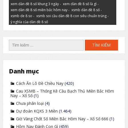
,
,
xem dàn đề 8 số khung 3 ngày
xem dàn đề 8 số là gì
,
,
xem dàn đề 8 số miền bắc hôm nay
xsmb dàn đề 8 số
,
,
xsmb de 8 so
xsmb soi cầu dàn đề 8 con siêu chuẩn trúng
ý nghĩa của dàn đề 8 số
Tìm
kiếm
cho:
Danh mục
Cách Ăn Lô Đề Chiều Nay
(420)
Cau XSMB – Thống Kê Cầu Bạch Thủ Miền Bắc Hôm
Nay – Xổ Số
(1)
Chưa phân loại
(4)
Dự đoán KQXS 3 Miền
(1.464)
Giờ Vàng Chốt Số Miền Bắc Hôm Nay – Xổ Số 666
(1)
Hôm Nay Đánh Con Gì
(459)