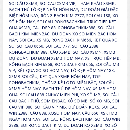
SOI CÂU XSMB, SOI CAU XSMB VIP, THAM KHẢO XSMB,
BẠCH THỦ LÔ ĐẸP NHẤT HÔM NAY, DỰ ĐOÁN GIẢI ĐẶC
BIỆT HÔM NAY, RỒNG BẠCH KIM 7777, SOI CAU 188, XO
SỐ HÔM NAY, SOI CAU RONGBACHKIM, TRUC TIEP KET
QUA XSMB, CAU DEP 88, RONGBACHKIM888, SOI CẦU
BACH KIM, MIENBAC, DU DOAN XO SO MIEN BAC HOM
NAY, SOI CAU XS MB, RONG BACH KIM666, KẾT QUA XO
SO, SOI CAU 6666, SOI CAU 777, SOI CẦU 2888,
RONGBACHKIM 888, CẦU XSMB, SOI CẦU XSMN, XSMB
DỰ ĐOÁN, DU ĐOAN XSMB HOM NAY, XS TRỰC TIẾP MB,
RỒNG BẠCH KIM 6868, RONGBACHKIM 666, SOI CẦU MB
VIP, KẾT QUA XO SO HOM NAY, LÔ ĐẸP HÔM NAY 188,
XSMB SOI CẦU, KET QUA XSMB HÔM NAY, TOP
RONGBACHKIM, THỐNG KÊ LOTO MIỀN BẮC, SOI CÂU
XSMB HÔM NAY, BẠCH THỦ DE HÔM NAY, XS MB HOM
QUA, SOI CAU 888 2NHAY MIEN PHI, XO SÔ MB, SOI CÂU,
CẦU BẠCH THỦ, SOMIENBAC, XÔ SỐ MB, SỐ XO MB, SOI
CAU VIP 888, SOI CẦU VIP MB, DỰ ĐOÁN KQXS, SOI CAU
WIN 2888, CẦU 888, XOSO HOM NAY, CẦU 666, XSKTMB
NGÀY HÔM NAY, SOI CÂU RÔNG BACH KIM, SOI CẦU WIN
2888, SOI RÔNG BACH KIM, DU DOAN KQ XSMB, XO SỐ