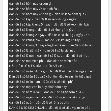
,
dàn đề 8 số hôm nay ra con gì
,
dàn đề 8 số hôm nay về bao nhiêu
,
,
dàn đề 8 số hôm nay về con gì
dàn đề 8 số hôm qua
,
,
dàn đề 8 số kép
dàn đề 8 số kép khung 2 ngày
,
,
dàn đề 8 số kép khung 5 ngày
dàn đề 8 số kép miền bắc
,
,
dàn đề 8 số khung
dàn đề 8 số khung 1 ngày
,
,
dàn đề 8 số khung 2 ngày
dàn đề 8 số khung 2 ngày 287
,
,
dàn đề 8 số khung 287
Dàn de 8 số khung 3 ngày
,
,
dàn đề 8 số khung 3 ngày rồng bạch kim
dàn đề 8 số là gì
,
,
dàn đề 8 số là giải mấy
dàn đề 8 số là giải nào
,
,
,
dàn đề 8 số là ntn
dàn đề 8 số là sao
dàn đề 8 số mb
,
,
dàn đề 8 số mb mien phi
dàn đề 8 số miền bắc
,
DÀN ĐỀ 8 SỐ MIỀN BẮC - CHỐT SỐ VIP
,
,
dàn đề 8 số miền bắc là gì
dàn đề 8 số miền bắc ngày mai
,
Dàn đề 8 số Miền Bắc và 5 cách tính đầu tư sinh lời hiệu quả
,
,
dàn đề 8 số miền nam
Dàn đề 8 số miền phí
,
dàn đề 8 số một con lô duy nhất hôm nay
,
,
dàn đề 8 số nằm ở đâu
dàn đề 8 số ngày hôm qua
,
,
dàn đề 8 số ngày mai
dàn đề 8 số ngày mai về con gì
,
,
dàn đề 8 số nuôi
dàn đề 8 số rồng bạch kim
,
,
DÀN ĐỀ 8 SỐ SIÊU CHUẨN
dàn đề 8 số siêu vip miền bắc