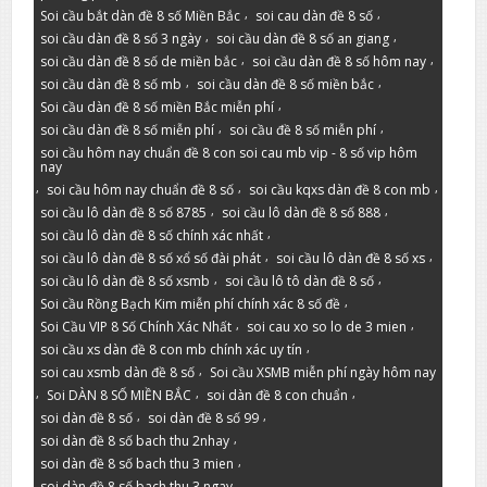
,
,
Soi cầu bắt dàn đề 8 số Miền Bắc
soi cau dàn đề 8 số
,
,
soi cầu dàn đề 8 số 3 ngày
soi cầu dàn đề 8 số an giang
,
,
soi cầu dàn đề 8 số de miền bắc
soi cầu dàn đề 8 số hôm nay
,
,
soi cầu dàn đề 8 số mb
soi cầu dàn đề 8 số miền bắc
,
Soi cầu dàn đề 8 số miền Bắc miễn phí
,
,
soi cầu dàn đề 8 số miễn phí
soi cầu đề 8 số miễn phí
soi cầu hôm nay chuẩn đề 8 con soi cau mb vip - 8 số vip hôm
nay
,
,
,
soi cầu hôm nay chuẩn đề 8 số
soi cầu kqxs dàn đề 8 con mb
,
,
soi cầu lô dàn đề 8 số 8785
soi cầu lô dàn đề 8 số 888
,
soi cầu lô dàn đề 8 số chính xác nhất
,
,
soi cầu lô dàn đề 8 số xổ số đài phát
soi cầu lô dàn đề 8 số xs
,
,
soi cầu lô dàn đề 8 số xsmb
soi cầu lô tô dàn đề 8 số
,
Soi cầu Rồng Bạch Kim miễn phí chính xác 8 số đề
,
,
Soi Cầu VIP 8 Số Chính Xác Nhất
soi cau xo so lo de 3 mien
,
soi cầu xs dàn đề 8 con mb chính xác uy tín
,
soi cau xsmb dàn đề 8 số
Soi cầu XSMB miễn phí ngày hôm nay
,
,
,
Soi DÀN 8 SỐ MIỀN BẮC
soi dàn đề 8 con chuẩn
,
,
soi dàn đề 8 số
soi dàn đề 8 số 99
,
soi dàn đề 8 số bach thu 2nhay
,
soi dàn đề 8 số bach thu 3 mien
,
soi dàn đề 8 số bach thu 3 ngay