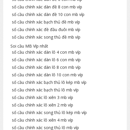
số cầu chính xác dàn đề 8 con mb víp
số cầu chính xác dàn đề 10 con mb víp
số cầu chính xác bạch thủ đề mb víp
số cầu chính xác đề đầu đuôi mb víp
số cầu chính xác song thủ đề mb víp
Soi cầu MB Víp nhất
số cầu chính xác dàn lô 4 con mb víp
số cầu chính xác dàn lô 6 con mb víp
số cầu chính xác dàn lô 8 con mb víp
số cầu chính xác dàn lô 10 con mb víp
số cầu chính xác bạch thủ lô kép mb víp
số cầu chính xác bạch thủ lô mb víp
số cầu chính xác lô xiên 3 mb víp
số cầu chính xác lô xiên 2 mb víp
số cầu chính xác song thủ lô kép mb víp
số cầu chính xác lô xiên 4 mb víp
số cầu chính xác song thủ lô mb víp