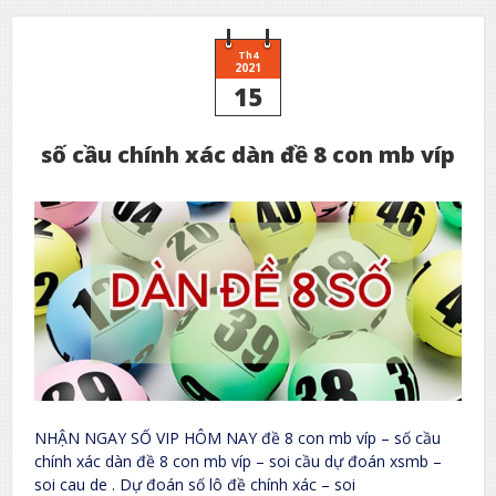
Th4
2021
15
số cầu chính xác dàn đề 8 con mb víp
NHẬN NGAY SỐ VIP HÔM NAY đề 8 con mb víp – số cầu
chính xác dàn đề 8 con mb víp – soi cầu dự đoán xsmb –
soi cau de . Dự đoán số lô đề chính xác – soi