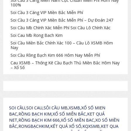
Soi Cầu 3 Càng Miền Nam Cực Chuẩn Miễn Phí Hôm Nay
100%
Soi Cầu 3 Càng VIP Miền Bắc Miễn Phí
Soi Cầu 3 Càng VIP Miền Bắc Miễn Phí – Dự Đoán 247
Soi Cầu Mb Chính Xác Miễn Phí Soi Cầu Lô Chính Xác
Soi Cau Mb Rong Bach Kim
Soi Cầu Miền Bắc Chính Xác 100 – Cầu Lô XSMB Hôm
Nay
Soi Cầu Rồng Bạch Kim 666 Hôm Nay Miễn Phí
Cau XSMB – Thống Kê Cầu Bạch Thủ Miền Bắc Hôm Nay
– Xổ Số
SOI CẦU,SOI CAU,SÔI CẦU MB,XSMB,XỔ SỐ MIEN
BAC,RỒNG BẠCH KIM,XỔ SỐ MIÊN BẮC,KET QUẢ
NET,RỒNG BẠCH KIM 666,XỔ SỐ MIỀN BAC,XO SỐ MIỀN
BẮC,RONGBẠCHKIM,KẾT QUẢ XỔ SỐ,KQXSMB,KET QUA