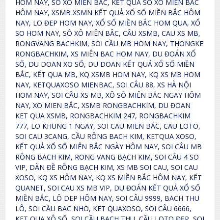
HOM NAY, SO XÔ MIÊN BẮC, KẾT QUẢ SỔ XÔ MIÊN BẮC
HÔM NAY, XSMB XSMN KẾT QUẢ XỐ SỐ MIỀN BẮC HÔM
NAY, LO ĐEP HOM NAY, XỔ SỐ MIỀN BẮC HOM QUA, XỔ
SO HOM NAY, SÔ XÔ MIÊN BÂC, CÂU XSMB, CAU XS MB,
RONGVANG BACHKIM, SOI CẦU MB HOM NAY, THONGKE
RONGBACHKIM, XS MIÊN BAC HOM NAY, DU ĐOÁN XỔ
SỐ, DU DOAN XO SỐ, DU DOAN KẾT QUẢ XỔ SỐ MIỀN
BẮC, KẾT QUA MB, KQ XSMB HOM NAY, KQ XS MB HOM
NAY, KETQUAXOSO MIENBAC, SOI CÂU 88, XS HÀ NỘI
HOM NAY, SOI CẦU XS MB, XÔ SÔ MIÊN BĂC NGAY HÔM
NAY, XO MIEN BẮC, XSMB RONGBACHKIM, DU ĐOAN
KET QUA XSMB, RONGBACHKIM 247, RONGBACHKIM
777, LO KHUNG 1 NGAY, SOI CAU MIEN BẮC, CAU LOTO,
SOI CAU 3CANG, CẦU RÔNG BACH KIM, KETQUA XOSO,
KẾT QUẢ XỔ SỐ MIÊN BẮC NGÀY HÔM NAY, SOI CÂU MB
RÔNG BACH KIM, RONG VANG BẠCH KIM, SOI CÂU 4 SO
VIP, DÀN ĐỀ RỒNG BẠCH KIM, XS MB SOI CAU, SOI CAU
XOSO, KQ XS HÔM NAY, KQ XS MIỀN BẮC HÔM NAY, KẾT
QUANET, SOI CAU XS MB VIP, DU ĐOÁN KẾT QUẢ XỔ SỐ
MIỀN BẮC, LÔ DEP HÔM NAY, SOI CÂU 9999, BACH THU
LÔ, SOI CẦU BAC NHO, KET QUAXOSO, SOI CÂU 6666,
KET QUA XÔ SỐ, SOI CẦU BẠCH THU, CẦU LOTO ĐẸP, SOI