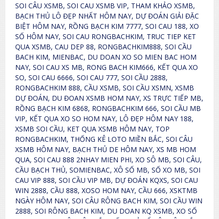
SOI CÂU XSMB, SOI CAU XSMB VIP, THAM KHẢO XSMB,
BẠCH THỦ LÔ ĐẸP NHẤT HÔM NAY, DỰ ĐOÁN GIẢI ĐẶC
BIỆT HÔM NAY, RỒNG BẠCH KIM 7777, SOI CAU 188, XO
SỐ HÔM NAY, SOI CAU RONGBACHKIM, TRUC TIEP KET
QUA XSMB, CAU DEP 88, RONGBACHKIM888, SOI CẦU
BACH KIM, MIENBAC, DU DOAN XO SO MIEN BAC HOM
NAY, SOI CAU XS MB, RONG BACH KIM666, KẾT QUA XO
SO, SOI CAU 6666, SOI CAU 777, SOI CẦU 2888,
RONGBACHKIM 888, CẦU XSMB, SOI CẦU XSMN, XSMB
DỰ ĐOÁN, DU ĐOAN XSMB HOM NAY, XS TRỰC TIẾP MB,
RỒNG BẠCH KIM 6868, RONGBACHKIM 666, SOI CẦU MB
VIP, KẾT QUA XO SO HOM NAY, LÔ ĐẸP HÔM NAY 188,
XSMB SOI CẦU, KET QUA XSMB HÔM NAY, TOP
RONGBACHKIM, THỐNG KÊ LOTO MIỀN BẮC, SOI CÂU
XSMB HÔM NAY, BẠCH THỦ DE HÔM NAY, XS MB HOM
QUA, SOI CAU 888 2NHAY MIEN PHI, XO SÔ MB, SOI CÂU,
CẦU BẠCH THỦ, SOMIENBAC, XÔ SỐ MB, SỐ XO MB, SOI
CAU VIP 888, SOI CẦU VIP MB, DỰ ĐOÁN KQXS, SOI CAU
WIN 2888, CẦU 888, XOSO HOM NAY, CẦU 666, XSKTMB
NGÀY HÔM NAY, SOI CÂU RÔNG BACH KIM, SOI CẦU WIN
2888, SOI RÔNG BACH KIM, DU DOAN KQ XSMB, XO SỐ