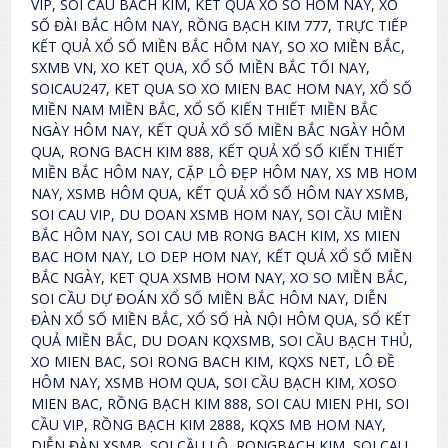
VIP, SOI CAU BACH KIM, KET QUA XO SO HOM NAY, XỔ
SỐ ĐÀI BẮC HÔM NAY, RỒNG BẠCH KIM 777, TRỰC TIẾP
KẾT QUẢ XỔ SỐ MIỀN BẮC HÔM NAY, SO XO MIỀN BẮC,
SXMB VN, XO KET QUA, XỔ SỐ MIỀN BẮC TỐI NAY,
SOICAU247, KET QUA SO XO MIEN BAC HOM NAY, XỔ SỐ
MIỀN NAM MIỀN BẮC, XỔ SỐ KIẾN THIẾT MIỀN BẮC
NGÀY HÔM NAY, KẾT QUẢ XỔ SỐ MIỀN BẮC NGÀY HÔM
QUA, RONG BACH KIM 888, KẾT QUẢ XỔ SỐ KIẾN THIẾT
MIỀN BẮC HÔM NAY, CẶP LÔ ĐẸP HÔM NAY, XS MB HOM
NAY, XSMB HÔM QUA, KẾT QUẢ XỔ SỐ HÔM NAY XSMB,
SOI CAU VIP, DU DOAN XSMB HOM NAY, SOI CẦU MIỀN
BẮC HÔM NAY, SOI CAU MB RONG BACH KIM, XS MIEN
BAC HOM NAY, LO DEP HOM NAY, KẾT QUẢ XỔ SỐ MIỀN
BẮC NGÀY, KET QUA XSMB HOM NAY, XO SO MIỀN BẮC,
SOI CẦU DỰ ĐOÁN XỔ SỐ MIỀN BẮC HÔM NAY, DIỄN
ĐÀN XỔ SỐ MIỀN BẮC, XỔ SỐ HÀ NỘI HÔM QUA, SỔ KẾT
QUẢ MIỀN BẮC, DU DOAN KQXSMB, SOI CẦU BẠCH THỦ,
XO MIEN BAC, SOI RONG BACH KIM, KQXS NET, LÔ ĐỀ
HÔM NAY, XSMB HOM QUA, SOI CẦU BẠCH KIM, XOSO
MIEN BAC, RỒNG BẠCH KIM 888, SOI CAU MIEN PHI, SOI
CẦU VIP, RỒNG BẠCH KIM 2888, KQXS MB HOM NAY,
DIỄN ĐÀN XSMB, SOI CẦU LÔ, RONGBACH KIM, SOI CAU