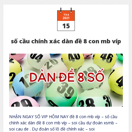
Th4
2021
15
số cầu chính xác dàn đề 8 con mb víp
NHẬN NGAY SỐ VIP HÔM NAY đề 8 con mb víp – số cầu
chính xác dàn đề 8 con mb víp – soi cầu dự đoán xsmb –
soi cau de . Dự đoán số lô đề chính xác – soi