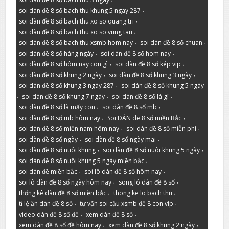
,
soi dàn đề 8 số bach thu khung 5 ngay 287
,
soi dàn đề 8 số bach thu xo so quang tri
,
soi dàn đề 8 số bach thu xo so vung tau
,
,
soi dàn đề 8 số bach thu xsmb hom nay
soi dàn đề 8 số chuan
,
,
soi dàn đề 8 số hàng ngày
soi dàn đề 8 số hom nay
,
,
soi dàn đề 8 số hôm nay con gì
soi dàn đề 8 số kép vip
,
,
soi dàn đề 8 số khung 2 ngày
soi dàn đề 8 số khung 3 ngày
,
soi dàn đề 8 số khung 3 ngày 287
soi dàn đề 8 số khung 5 ngày
,
,
,
soi dàn đề 8 số khung 7 ngày
soi dàn đề 8 số là gì
,
,
soi dàn đề 8 số là mấy con
soi dàn đề 8 số mb
,
,
soi dàn đề 8 số mb hôm nay
Soi DÀN de 8 số miền Bắc
,
,
soi dàn đề 8 số miền nam hôm nay
soi dàn đề 8 số miễn phí
,
,
soi dàn đề 8 số ngày
soi dàn đề 8 số ngày mai
,
,
soi dàn đề 8 số nuôi khung
soi dàn đề 8 số nuôi khung 5 ngày
,
soi dàn đề 8 số nuôi khung 5 ngày miền bắc
,
,
soi dàn đề miền bắc
soi lô dàn đề 8 số hôm nay
,
,
soi lô dàn đề 8 số ngày hôm nay
song lô dàn đề 8 số
,
,
thống kê dàn đề 8 số miền bắc
thong ke lo bach thu
,
,
tỉ lệ ăn dàn đề 8 số
tư vấn soi cầu xsmb đề 8 con víp
,
,
video dàn đề 8 số đề
xem dàn đề 8 số
,
,
xem dàn đề 8 số đề hôm nay
xem dàn đề 8 số khung 2 ngày