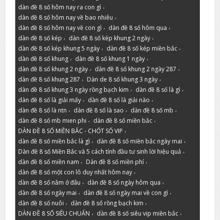
,
dàn đề 8 số hôm nay ra con gì
,
dàn đề 8 số hôm nay về bao nhiêu
,
,
dàn đề 8 số hôm nay về con gì
dàn đề 8 số hôm qua
,
,
dàn đề 8 số kép
dàn đề 8 số kép khung 2 ngày
,
,
dàn đề 8 số kép khung 5 ngày
dàn đề 8 số kép miền bắc
,
,
dàn đề 8 số khung
dàn đề 8 số khung 1 ngày
,
,
dàn đề 8 số khung 2 ngày
dàn đề 8 số khung 2 ngày 287
,
,
dàn đề 8 số khung 287
Dàn de 8 số khung 3 ngày
,
,
dàn đề 8 số khung 3 ngày rồng bạch kim
dàn đề 8 số là gì
,
,
dàn đề 8 số là giải mấy
dàn đề 8 số là giải nào
,
,
,
dàn đề 8 số là ntn
dàn đề 8 số là sao
dàn đề 8 số mb
,
,
dàn đề 8 số mb mien phi
dàn đề 8 số miền bắc
,
DÀN ĐỀ 8 SỐ MIỀN BẮC - CHỐT SỐ VIP
,
,
dàn đề 8 số miền bắc là gì
dàn đề 8 số miền bắc ngày mai
,
Dàn đề 8 số Miền Bắc và 5 cách tính đầu tư sinh lời hiệu quả
,
,
dàn đề 8 số miền nam
Dàn đề 8 số miền phí
,
dàn đề 8 số một con lô duy nhất hôm nay
,
,
dàn đề 8 số nằm ở đâu
dàn đề 8 số ngày hôm qua
,
,
dàn đề 8 số ngày mai
dàn đề 8 số ngày mai về con gì
,
,
dàn đề 8 số nuôi
dàn đề 8 số rồng bạch kim
,
,
DÀN ĐỀ 8 SỐ SIÊU CHUẨN
dàn đề 8 số siêu vip miền bắc