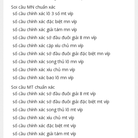
Soi cầu MN chuẩn xác
số cầu chính xác lô 3 số mt víp
số cầu chính xác đặc biệt mn víp
số cầu chính xác giải tám mn víp
số cầu chính xác sớ đầu đuôi giải 8 mn víp
số cầu chính xác cặp xíu chủ mn víp
số cầu chính xác sớ đầu đuôi giải đặc biệt mn víp
số cầu chính xác song thủ lô mn víp
số cầu chính xác xíu chủ mn víp
số cầu chính xác bao lô mn víp
Soi cầu MT chuẩn xác
số cầu chính xác sớ đầu đuôi giải 8 mt víp
số cầu chính xác sớ đầu đuôi giải đặc biệt mt víp
số cầu chính xác song thủ lô mt víp
số cầu chính xác xíu chủ mt víp
số cầu chính xác đặc biệt mt víp
số cầu chính xác giải tám mt víp