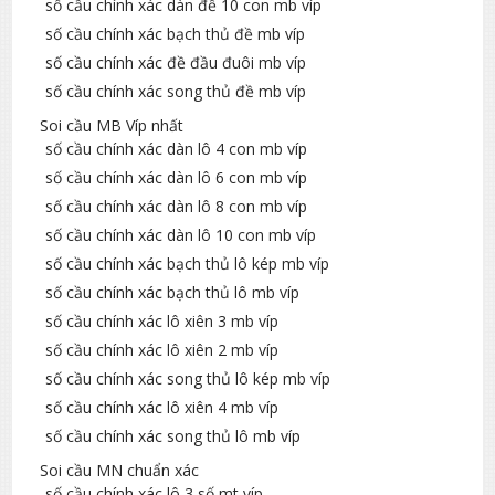
số cầu chính xác dàn đề 10 con mb víp
số cầu chính xác bạch thủ đề mb víp
số cầu chính xác đề đầu đuôi mb víp
số cầu chính xác song thủ đề mb víp
Soi cầu MB Víp nhất
số cầu chính xác dàn lô 4 con mb víp
số cầu chính xác dàn lô 6 con mb víp
số cầu chính xác dàn lô 8 con mb víp
số cầu chính xác dàn lô 10 con mb víp
số cầu chính xác bạch thủ lô kép mb víp
số cầu chính xác bạch thủ lô mb víp
số cầu chính xác lô xiên 3 mb víp
số cầu chính xác lô xiên 2 mb víp
số cầu chính xác song thủ lô kép mb víp
số cầu chính xác lô xiên 4 mb víp
số cầu chính xác song thủ lô mb víp
Soi cầu MN chuẩn xác
số cầu chính xác lô 3 số mt víp