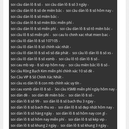
,
,
soi cầu dàn lô 8 số
soi cầu dàn lô 8 số 3 ngày
,
,
soi cầu dàn lô 8 số de miền bắc
soi cầu dàn lô 8 số hôm nay
,
soi cầu dàn lô 8 số miền bắc
,
Soi cầu dàn lô 8 số miền Bắc miễn phí
,
,
soi cầu dàn lô 8 số miễn phí
soi cầu dàn lô 8 số tô miền bắc
,
,
soi cầu lô 8 số miễn phí
soi cau lo chinh xac nhat mien bac
,
soi cầu lô dàn lô 8 số 107105
,
soi cầu lô dàn lô 8 số chính xác nhất
,
,
soi cầu lô dàn lô 8 số xổ số đài phát
soi cầu lô dàn lô 8 số xs
,
,
soi cầu lô dàn lô 8 số xsmb
soi cầu lô tô dàn lô 8 số
,
,
soi cau mb vip - 8 số vip hôm nay
soi cầu miền bắc lô 8 số
,
Soi cầu Rồng Bạch Kim miễn phí chính xác 10 số đề
,
Soi Cầu VIP 8 Số Chính Xác Nhất
,
soi cầu xs dàn lô 8 con mb chính xác uy tín
,
,
soi cau xsmb dàn lô 8 số
Soi cầu XSMB miễn phí ngày hôm nay
,
,
,
soi dàn đề
soi dàn đề miền bắc
soi dàn lô 8 số
,
,
soi dàn lô 8 số 99
soi dàn lô 8 số bach thu 3 ngay
,
,
soi dàn lô 8 số bach thu xo
soi dàn lô 8 số đẹp nhất hôm nay
,
,
soi dàn lô 8 số hàng ngày
soi dàn lô 8 số hôm nay con gì
,
,
soi dàn lô 8 số hôm nay miễn phí
soi dàn lô 8 số kép vip
,
,
soi dàn lô 8 số khung 2 ngày
soi dàn lô 8 số khung 3 ngày