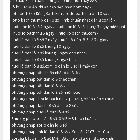
lô đầu 8 câm đánh con gì
lô đẹp hôm nay 888
,
lô lô 8 số Miễn Phí ăn cặp đẹp nhất hôm nay
,
,
loto de 10 so Rồng Bạch Kim
lotto bach thu de 10 so
,
,
lotto bach thu mb de 10 so
mb chuẩn nhất dàn 8 con lô
,
nuôi dàn lô 8 số 2 ngày
nuôi dàn lô 8 số khung 3 ngày miễn phí
,
,
,
nuoi lo bach thu 5 ngay
nuoi lo bach thu.com
,
,
nuôi lô dàn lô 8 số 2 ngày
nuôi lô dàn lô 8 số 7 ngày
,
nuôi lô dàn lô 8 số khung 10 ngày
,
nuôi lô dàn lô 8 số khung 3 ngày dep nhat
,
nuôi lô dàn lô 8 số khung 3 ngày tôi
,
nuôi lô dàn lô 8 số.com lô dàn lô 8 số là mấy con
,
phương pháp bắt chuẩn nhất dàn 8 lô
,
phương pháp bắt dàn lô 8 chắc chắn
,
phương pháp bắt dàn lô 8 số
,
phương pháp bắt dàn lô 8 số miền bắc
,
,
phuong phap choi lo bach thu
phương pháp dàn 8 chuẩn
,
phương pháp dàn lô 8 số dàn lô 8 số
,
phương pháp nuôi lô dàn lô 8 số
,
Phương pháp soi cầu 8 số lô VIP MB bao chuẩn
,
phương pháp soi lô dàn lô 8 số
,
,
phương pháp tính lô dàn lô 8 số
Soi cầu 2107 de 10 so
,
,
Soi cầu bắt dàn lô 8 số Miền Bắc
soi cầu dàn 8 chắc chắn