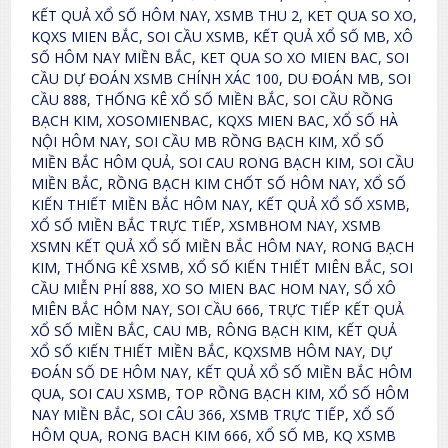
KẾT QUẢ XỔ SỐ HÔM NAY, XSMB THU 2, KET QUA SO XO,
KQXS MIEN BẮC, SOI CẦU XSMB, KẾT QUẢ XỔ SỐ MB, XÔ
SỐ HÔM NAY MIỀN BẮC, KET QUA SO XO MIEN BAC, SOI
CẦU DỰ ĐOÁN XSMB CHÍNH XÁC 100, DU ĐOÁN MB, SOI
CẦU 888, THỐNG KÊ XỔ SỐ MIỀN BẮC, SOI CẦU RỒNG
BẠCH KIM, XOSOMIENBAC, KQXS MIEN BAC, XỔ SỐ HÀ
NỘI HÔM NAY, SOI CẦU MB RỒNG BẠCH KIM, XỔ SỐ
MIỀN BẮC HÔM QUẢ, SOI CAU RONG BẠCH KIM, SOI CẦU
MIỀN BẮC, RỒNG BẠCH KIM CHỐT SỐ HÔM NAY, XỔ SỐ
KIẾN THIẾT MIỀN BẮC HÔM NAY, KẾT QUẢ XỔ SỐ XSMB,
XỔ SỐ MIỀN BẮC TRỰC TIẾP, XSMBHOM NAY, XSMB
XSMN KẾT QUẢ XỔ SỐ MIỀN BẮC HÔM NAY, RONG BẠCH
KIM, THỐNG KÊ XSMB, XỔ SỐ KIẾN THIẾT MIÊN BẮC, SOI
CẦU MIỄN PHÍ 888, XO SO MIEN BAC HOM NAY, SỔ XÔ
MIÊN BẮC HÔM NAY, SOI CẦU 666, TRỰC TIẾP KẾT QUẢ
XỔ SỐ MIỀN BẮC, CAU MB, RÔNG BẠCH KIM, KẾT QUẢ
XỔ SỐ KIẾN THIẾT MIỀN BẮC, KQXSMB HÔM NAY, DỰ
ĐOÁN SỐ DE HÔM NAY, KẾT QUẢ XỔ SỐ MIỀN BẮC HÔM
QUA, SOI CAU XSMB, TOP RỒNG BẠCH KIM, XỔ SỐ HÔM
NAY MIỀN BẮC, SOI CÂU 366, XSMB TRỰC TIẾP, XỔ SỐ
HÔM QUA, RONG BACH KIM 666, XỔ SỐ MB, KQ XSMB