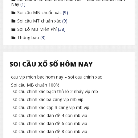
Nay
(1)
Soi cầu MN chuẩn xác
(9)
Soi cầu MT chuẩn xác
(9)
Soi Lô MB Miễn Phí
(38)
Thông báo
(3)
SOI CẦU XỔ SỐ HÔM NAY
cau vip mien bac hom nay – soi cau chinh xac
Soi cầu MB chuẩn 100%
số cầu chính xác bạch thủ lô 2 nháy víp mb
số cầu chính xác ba càng víp mb víp
số cầu chính xác cặp 3 càng víp mb víp
số cầu chính xác dàn đề 4 con mb víp
số cầu chính xác dàn đề 6 con mb víp
số cầu chính xác dàn đề 8 con mb víp