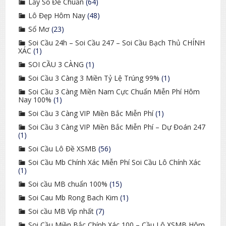
Lấy Số Đề Chuẩn
(64)
Lô Đẹp Hôm Nay
(48)
Sổ Mơ
(23)
Soi Cầu 24h – Soi Cầu 247 – Soi Cầu Bạch Thủ CHÍNH
XÁC
(1)
SOI CẦU 3 CÀNG
(1)
Soi Cầu 3 Càng 3 Miền Tỷ Lệ Trúng 99%
(1)
Soi Cầu 3 Càng Miền Nam Cực Chuẩn Miễn Phí Hôm
Nay 100%
(1)
Soi Cầu 3 Càng VIP Miền Bắc Miễn Phí
(1)
Soi Cầu 3 Càng VIP Miền Bắc Miễn Phí – Dự Đoán 247
(1)
Soi Cầu Lô Đề XSMB
(56)
Soi Cầu Mb Chính Xác Miễn Phí Soi Cầu Lô Chính Xác
(1)
Soi cầu MB chuẩn 100%
(15)
Soi Cau Mb Rong Bach Kim
(1)
Soi cầu MB Víp nhất
(7)
Soi Cầu Miền Bắc Chính Xác 100 – Cầu Lô XSMB Hôm