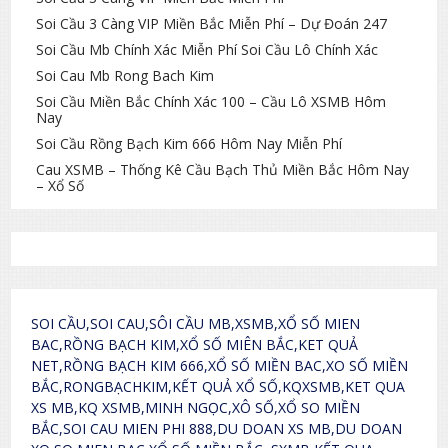
Soi Cầu 3 Càng VIP Miền Bắc Miễn Phí – Dự Đoán 247
Soi Cầu Mb Chính Xác Miễn Phí Soi Cầu Lô Chính Xác
Soi Cau Mb Rong Bach Kim
Soi Cầu Miền Bắc Chính Xác 100 – Cầu Lô XSMB Hôm
Nay
Soi Cầu Rồng Bạch Kim 666 Hôm Nay Miễn Phí
Cau XSMB – Thống Kê Cầu Bạch Thủ Miền Bắc Hôm Nay
– Xổ Số
SOI CẦU,SOI CAU,SÔI CẦU MB,XSMB,XỔ SỐ MIEN
BAC,RỒNG BẠCH KIM,XỔ SỐ MIÊN BẮC,KET QUẢ
NET,RỒNG BẠCH KIM 666,XỔ SỐ MIỀN BAC,XO SỐ MIỀN
BẮC,RONGBẠCHKIM,KẾT QUẢ XỔ SỐ,KQXSMB,KET QUA
XS MB,KQ XSMB,MINH NGỌC,XÔ SỐ,XỔ SO MIỀN
BẮC,SOI CAU MIEN PHI 888,DU DOAN XS MB,DU DOAN