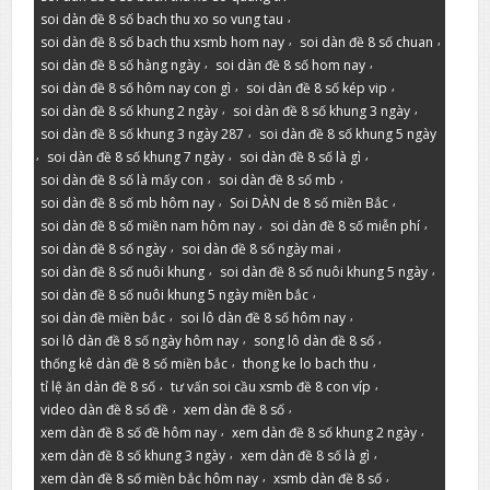
,
soi dàn đề 8 số bach thu xo so vung tau
,
,
soi dàn đề 8 số bach thu xsmb hom nay
soi dàn đề 8 số chuan
,
,
soi dàn đề 8 số hàng ngày
soi dàn đề 8 số hom nay
,
,
soi dàn đề 8 số hôm nay con gì
soi dàn đề 8 số kép vip
,
,
soi dàn đề 8 số khung 2 ngày
soi dàn đề 8 số khung 3 ngày
,
soi dàn đề 8 số khung 3 ngày 287
soi dàn đề 8 số khung 5 ngày
,
,
,
soi dàn đề 8 số khung 7 ngày
soi dàn đề 8 số là gì
,
,
soi dàn đề 8 số là mấy con
soi dàn đề 8 số mb
,
,
soi dàn đề 8 số mb hôm nay
Soi DÀN de 8 số miền Bắc
,
,
soi dàn đề 8 số miền nam hôm nay
soi dàn đề 8 số miễn phí
,
,
soi dàn đề 8 số ngày
soi dàn đề 8 số ngày mai
,
,
soi dàn đề 8 số nuôi khung
soi dàn đề 8 số nuôi khung 5 ngày
,
soi dàn đề 8 số nuôi khung 5 ngày miền bắc
,
,
soi dàn đề miền bắc
soi lô dàn đề 8 số hôm nay
,
,
soi lô dàn đề 8 số ngày hôm nay
song lô dàn đề 8 số
,
,
thống kê dàn đề 8 số miền bắc
thong ke lo bach thu
,
,
tỉ lệ ăn dàn đề 8 số
tư vấn soi cầu xsmb đề 8 con víp
,
,
video dàn đề 8 số đề
xem dàn đề 8 số
,
,
xem dàn đề 8 số đề hôm nay
xem dàn đề 8 số khung 2 ngày
,
,
xem dàn đề 8 số khung 3 ngày
xem dàn đề 8 số là gì
,
,
xem dàn đề 8 số miền bắc hôm nay
xsmb dàn đề 8 số