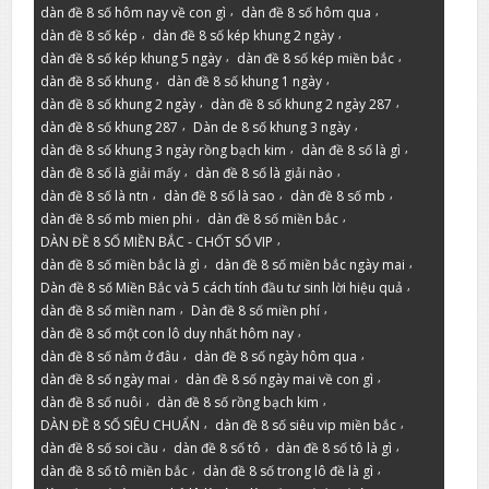
,
,
dàn đề 8 số hôm nay về con gì
dàn đề 8 số hôm qua
,
,
dàn đề 8 số kép
dàn đề 8 số kép khung 2 ngày
,
,
dàn đề 8 số kép khung 5 ngày
dàn đề 8 số kép miền bắc
,
,
dàn đề 8 số khung
dàn đề 8 số khung 1 ngày
,
,
dàn đề 8 số khung 2 ngày
dàn đề 8 số khung 2 ngày 287
,
,
dàn đề 8 số khung 287
Dàn de 8 số khung 3 ngày
,
,
dàn đề 8 số khung 3 ngày rồng bạch kim
dàn đề 8 số là gì
,
,
dàn đề 8 số là giải mấy
dàn đề 8 số là giải nào
,
,
,
dàn đề 8 số là ntn
dàn đề 8 số là sao
dàn đề 8 số mb
,
,
dàn đề 8 số mb mien phi
dàn đề 8 số miền bắc
,
DÀN ĐỀ 8 SỐ MIỀN BẮC - CHỐT SỐ VIP
,
,
dàn đề 8 số miền bắc là gì
dàn đề 8 số miền bắc ngày mai
,
Dàn đề 8 số Miền Bắc và 5 cách tính đầu tư sinh lời hiệu quả
,
,
dàn đề 8 số miền nam
Dàn đề 8 số miền phí
,
dàn đề 8 số một con lô duy nhất hôm nay
,
,
dàn đề 8 số nằm ở đâu
dàn đề 8 số ngày hôm qua
,
,
dàn đề 8 số ngày mai
dàn đề 8 số ngày mai về con gì
,
,
dàn đề 8 số nuôi
dàn đề 8 số rồng bạch kim
,
,
DÀN ĐỀ 8 SỐ SIÊU CHUẨN
dàn đề 8 số siêu vip miền bắc
,
,
,
dàn đề 8 số soi cầu
dàn đề 8 số tô
dàn đề 8 số tô là gì
,
,
dàn đề 8 số tô miền bắc
dàn đề 8 số trong lô đề là gì