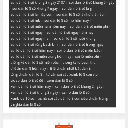
,
soi dàn lô 8 số khung 3 ngày 2107
soi dàn lô 8 số khung 5 ngày
,
,
,
soi dàn lô 8 số khung 7 ngày
soi dàn lô 8 số là gì
,
,
soi dàn lô 8 số là mấy con
soi dàn lô 8 số là như thế nào
,
,
soi dàn lô 8 số mb
soi dàn lô 8 số mb hôm nay
,
,
soi dàn lô 8 số miền nam hôm nay
soi dàn lô 8 số miễn phí
,
,
soi dàn lô 8 số ngày
soi dàn lô 8 số ngày hôm nay
,
,
soi dàn lô 8 số ngày mai
soi dàn lô 8 số nuôi khung
,
,
soi dàn lô 8 số rồng bạch kim
soi dàn lô 8 số trong ngày
,
,
soi lô dàn lô 8 số hôm nay
soi lô dàn lô 8 số miền bắc
,
,
soi lô dàn lô 8 số miền trung hôm nay
soi lô miễn phí
,
,
thống kê dàn lô 8 số miền bắc
thong ke lo bach thu
,
,
tỉ lệ ăn dàn 8 hôm nay
tỉ lệ chuẩn nhất bắt dàn 8
,
,
tổng chuẩn dàn lô 8
tư vấn soi cầu xsmb lô 8 con víp
,
,
video dàn lô 8 số đề
xem dàn lô 8 số
,
,
xem dàn lô 8 số hôm nay
xem dàn lô 8 số khung 2 ngày
,
,
xem dàn lô 8 số khung 3 ngày
xsmb dàn lô 8 số
,
,
xsmb de 10 so
xsmb soi cầu dàn lô 8 con siêu chuẩn trúng
ý nghĩa dàn lô 8 số