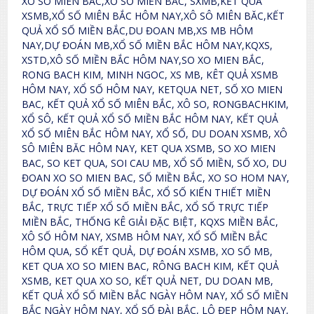
XO SO MIEN BAC,XỔ SỐ MIỀN BẮC, SXMB,KẾT QUA
XSMB,XỔ SỐ MIÊN BẮC HÔM NAY,XÔ SÔ MIÊN BĂC,KẾT
QUẢ XỔ SỐ MIỀN BẮC,DU ĐOAN MB,XS MB HÔM
NAY,DỰ ĐOÁN MB,XỔ SỐ MIỀN BẮC HÔM NAY,KQXS,
XSTD,XÔ SỐ MIỀN BẮC HÔM NAY,SO XO MIEN BẮC,
RONG BACH KIM, MINH NGOC, XS MB, KÊT QUẢ XSMB
HÔM NAY, XỔ SỐ HÔM NAY, KETQUA NET, SỐ XO MIEN
BAC, KẾT QUẢ XỔ SỐ MIÊN BẮC, XÔ SO, RONGBACHKIM,
XỔ SÔ, KẾT QUẢ XỔ SỐ MIỀN BẮC HÔM NAY, KẾT QUẢ
XỔ SỐ MIÊN BẮC HÔM NAY, XỔ SỐ, DU DOAN XSMB, XÔ
SÔ MIÊN BĂC HÔM NAY, KET QUA XSMB, SO XO MIEN
BAC, SO KET QUA, SOI CAU MB, XỔ SỐ MIỀN, SỐ XO, DU
ĐOAN XO SO MIEN BAC, SỐ MIỀN BẮC, XO SO HOM NAY,
DỰ ĐOÁN XỔ SỐ MIỀN BẮC, XỔ SỐ KIẾN THIẾT MIỀN
BẮC, TRỰC TIẾP XỔ SỐ MIỀN BẮC, XỔ SỐ TRỰC TIẾP
MIỀN BẮC, THỐNG KÊ GIẢI ĐẶC BIỆT, KQXS MIỀN BẮC,
XÔ SỐ HÔM NAY, XSMB HÔM NAY, XỔ SỐ MIỀN BẮC
HÔM QUA, SỔ KẾT QUẢ, DỰ ĐOÁN XSMB, XO SỐ MB,
KET QUA XO SO MIEN BAC, RÔNG BACH KIM, KẾT QUẢ
XSMB, KET QUA XO SO, KẾT QUẢ NET, DU DOAN MB,
KẾT QUẢ XỔ SỐ MIỀN BẮC NGÀY HÔM NAY, XỔ SỐ MIỀN
BẮC NGÀY HÔM NAY, XỔ SỐ ĐÀI BẮC, LÔ ĐẸP HÔM NAY,