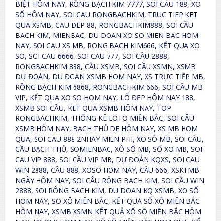
BIỆT HÔM NAY, RỒNG BẠCH KIM 7777, SOI CAU 188, XO
SỐ HÔM NAY, SOI CAU RONGBACHKIM, TRUC TIEP KET
QUA XSMB, CAU DEP 88, RONGBACHKIM888, SOI CẦU
BACH KIM, MIENBAC, DU DOAN XO SO MIEN BAC HOM
NAY, SOI CAU XS MB, RONG BACH KIM666, KẾT QUA XO
SO, SOI CAU 6666, SOI CAU 777, SOI CẦU 2888,
RONGBACHKIM 888, CẦU XSMB, SOI CẦU XSMN, XSMB
DỰ ĐOÁN, DU ĐOAN XSMB HOM NAY, XS TRỰC TIẾP MB,
RỒNG BẠCH KIM 6868, RONGBACHKIM 666, SOI CẦU MB
VIP, KẾT QUA XO SO HOM NAY, LÔ ĐẸP HÔM NAY 188,
XSMB SOI CẦU, KET QUA XSMB HÔM NAY, TOP
RONGBACHKIM, THỐNG KÊ LOTO MIỀN BẮC, SOI CÂU
XSMB HÔM NAY, BẠCH THỦ DE HÔM NAY, XS MB HOM
QUA, SOI CAU 888 2NHAY MIEN PHI, XO SÔ MB, SOI CÂU,
CẦU BẠCH THỦ, SOMIENBAC, XÔ SỐ MB, SỐ XO MB, SOI
CAU VIP 888, SOI CẦU VIP MB, DỰ ĐOÁN KQXS, SOI CAU
WIN 2888, CẦU 888, XOSO HOM NAY, CẦU 666, XSKTMB
NGÀY HÔM NAY, SOI CÂU RÔNG BACH KIM, SOI CẦU WIN
2888, SOI RÔNG BACH KIM, DU DOAN KQ XSMB, XO SỐ
HOM NAY, SO XÔ MIÊN BẮC, KẾT QUẢ SỔ XÔ MIÊN BẮC
HÔM NAY, XSMB XSMN KẾT QUẢ XỐ SỐ MIỀN BẮC HÔM