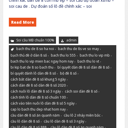
chính xác dàn đề 8 con mb víp – soi cầu dự đoán xsmb –
soi cau de . Dự đoán số lô đề chính xác – soi
Read More
Soi cầu MB chuẩn 100%
admin
,
,
bach thu de 8 so ha noi
bach thu de 8s ve so may
,
,
,
bạch thủ đề ở dàn 8 số
bach thu lo 555
bach thu lo vip mb
,
,
bach thu lo vip mien bac ngay hom nay
bach thu lo vt
,
,
bi kip bat de 8 so bach thu
bí quyết dàn đề 8 số dàn đề 8 số
,
,
bí quyết đánh lô dàn đề 8 số
bộ đề 8 số
,
cách bắt dàn đề 8 số khung 5 ngày
,
cách dàn đề 8 số dàn đề 8 số 2020
,
,
cách nuôi lô dàn đề 8 số 3 ngày
cách soi dàn đề 8 số
,
cách tính lô dàn đề 8 số chuẩn 100
,
cách vào tiền nuôi lô dàn đề 8 số 5 ngày
,
cap lo bach thu dep nhat hom nay
,
,
cầu dàn đề 8 số ăn quanh năm
cầu lô 2 nháy miền bắc
,
,
cầu lô dàn đề 8 số
cầu lô dàn đề 8 số 3 ngày
,
,
cầu lô dàn đề 8 số 888
cầu lô dàn đề 8 số ăn quanh năm