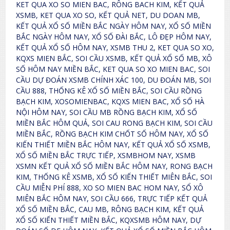
KET QUA XO SO MIEN BAC, RÔNG BACH KIM, KẾT QUẢ
XSMB, KET QUA XO SO, KẾT QUẢ NET, DU DOAN MB,
KẾT QUẢ XỔ SỐ MIỀN BẮC NGÀY HÔM NAY, XỔ SỐ MIỀN
BẮC NGÀY HÔM NAY, XỔ SỐ ĐÀI BẮC, LÔ ĐẸP HÔM NAY,
KẾT QUẢ XỔ SỐ HÔM NAY, XSMB THU 2, KET QUA SO XO,
KQXS MIEN BẮC, SOI CẦU XSMB, KẾT QUẢ XỔ SỐ MB, XÔ
SỐ HÔM NAY MIỀN BẮC, KET QUA SO XO MIEN BAC, SOI
CẦU DỰ ĐOÁN XSMB CHÍNH XÁC 100, DU ĐOÁN MB, SOI
CẦU 888, THỐNG KÊ XỔ SỐ MIỀN BẮC, SOI CẦU RỒNG
BẠCH KIM, XOSOMIENBAC, KQXS MIEN BAC, XỔ SỐ HÀ
NỘI HÔM NAY, SOI CẦU MB RỒNG BẠCH KIM, XỔ SỐ
MIỀN BẮC HÔM QUẢ, SOI CAU RONG BẠCH KIM, SOI CẦU
MIỀN BẮC, RỒNG BẠCH KIM CHỐT SỐ HÔM NAY, XỔ SỐ
KIẾN THIẾT MIỀN BẮC HÔM NAY, KẾT QUẢ XỔ SỐ XSMB,
XỔ SỐ MIỀN BẮC TRỰC TIẾP, XSMBHOM NAY, XSMB
XSMN KẾT QUẢ XỔ SỐ MIỀN BẮC HÔM NAY, RONG BẠCH
KIM, THỐNG KÊ XSMB, XỔ SỐ KIẾN THIẾT MIÊN BẮC, SOI
CẦU MIỄN PHÍ 888, XO SO MIEN BAC HOM NAY, SỔ XÔ
MIÊN BẮC HÔM NAY, SOI CẦU 666, TRỰC TIẾP KẾT QUẢ
XỔ SỐ MIỀN BẮC, CAU MB, RÔNG BẠCH KIM, KẾT QUẢ
XỔ SỐ KIẾN THIẾT MIỀN BẮC, KQXSMB HÔM NAY, DỰ