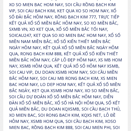
XO SO MIEN BAC HOM NAY, SOI CẦU RỒNG BẠCH KIM
VIP, SOI CAU BACH KIM, KET QUA XO SO HOM NAY, XỔ
SỐ ĐÀI BẮC HÔM NAY, RỒNG BẠCH KIM 777, TRỰC TIẾP
KẾT QUẢ XỔ SỐ MIỀN BẮC HÔM NAY, SO XO MIỀN BẮC,
SXMB VN, XO KET QUA, XỔ SỐ MIỀN BẮC TỐI NAY,
SOICAU247, KET QUA SO XO MIEN BAC HOM NAY, XỔ SỐ
MIỀN NAM MIỀN BẮC, XỔ SỐ KIẾN THIẾT MIỀN BẮC
NGÀY HÔM NAY, KẾT QUẢ XỔ SỐ MIỀN BẮC NGÀY HÔM
QUA, RONG BACH KIM 888, KẾT QUẢ XỔ SỐ KIẾN THIẾT
MIỀN BẮC HÔM NAY, CẶP LÔ ĐẸP HÔM NAY, XS MB HOM
NAY, XSMB HÔM QUA, KẾT QUẢ XỔ SỐ HÔM NAY XSMB,
SOI CAU VIP, DU DOAN XSMB HOM NAY, SOI CẦU MIỀN
BẮC HÔM NAY, SOI CAU MB RONG BACH KIM, XS MIEN
BAC HOM NAY, LO DEP HOM NAY, KẾT QUẢ XỔ SỐ MIỀN
BẮC NGÀY, KET QUA XSMB HOM NAY, XO SO MIỀN BẮC,
SOI CẦU DỰ ĐOÁN XỔ SỐ MIỀN BẮC HÔM NAY, DIỄN
ĐÀN XỔ SỐ MIỀN BẮC, XỔ SỐ HÀ NỘI HÔM QUA, SỔ KẾT
QUẢ MIỀN BẮC, DU DOAN KQXSMB, SOI CẦU BẠCH THỦ,
XO MIEN BAC, SOI RONG BACH KIM, KQXS NET, LÔ ĐỀ
HÔM NAY, XSMB HOM QUA, SOI CẦU BẠCH KIM, XOSO
MIEN BAC, RỒNG BẠCH KIM 888, SOI CAU MIEN PHI, SOI