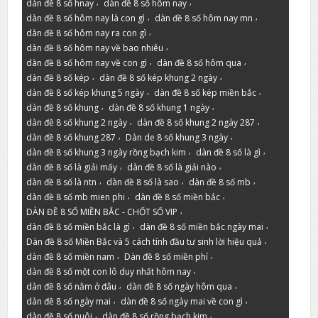
,
,
dàn đề 8 số hnay
dàn đề 8 số hôm nay
,
,
dàn đề 8 số hôm nay là con gì
dàn đề 8 số hôm nay mn
,
dàn đề 8 số hôm nay ra con gì
,
dàn đề 8 số hôm nay về bao nhiêu
,
,
dàn đề 8 số hôm nay về con gì
dàn đề 8 số hôm qua
,
,
dàn đề 8 số kép
dàn đề 8 số kép khung 2 ngày
,
,
dàn đề 8 số kép khung 5 ngày
dàn đề 8 số kép miền bắc
,
,
dàn đề 8 số khung
dàn đề 8 số khung 1 ngày
,
,
dàn đề 8 số khung 2 ngày
dàn đề 8 số khung 2 ngày 287
,
,
dàn đề 8 số khung 287
Dàn de 8 số khung 3 ngày
,
,
dàn đề 8 số khung 3 ngày rồng bạch kim
dàn đề 8 số là gì
,
,
dàn đề 8 số là giải mấy
dàn đề 8 số là giải nào
,
,
,
dàn đề 8 số là ntn
dàn đề 8 số là sao
dàn đề 8 số mb
,
,
dàn đề 8 số mb mien phi
dàn đề 8 số miền bắc
,
DÀN ĐỀ 8 SỐ MIỀN BẮC - CHỐT SỐ VIP
,
,
dàn đề 8 số miền bắc là gì
dàn đề 8 số miền bắc ngày mai
,
Dàn đề 8 số Miền Bắc và 5 cách tính đầu tư sinh lời hiệu quả
,
,
dàn đề 8 số miền nam
Dàn đề 8 số miền phí
,
dàn đề 8 số một con lô duy nhất hôm nay
,
,
dàn đề 8 số nằm ở đâu
dàn đề 8 số ngày hôm qua
,
,
dàn đề 8 số ngày mai
dàn đề 8 số ngày mai về con gì
,
,
dàn đề 8 số nuôi
dàn đề 8 số rồng bạch kim