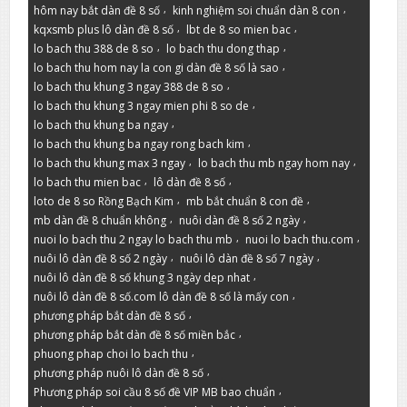
,
,
hôm nay bắt dàn đề 8 số
kinh nghiệm soi chuẩn dàn 8 con
,
,
kqxsmb plus lô dàn đề 8 số
lbt de 8 so mien bac
,
,
lo bach thu 388 de 8 so
lo bach thu dong thap
,
lo bach thu hom nay la con gi dàn đề 8 số là sao
,
lo bach thu khung 3 ngay 388 de 8 so
,
lo bach thu khung 3 ngay mien phi 8 so de
,
lo bach thu khung ba ngay
,
lo bach thu khung ba ngay rong bach kim
,
,
lo bach thu khung max 3 ngay
lo bach thu mb ngay hom nay
,
,
lo bach thu mien bac
lô dàn đề 8 số
,
,
loto de 8 so Rồng Bạch Kim
mb bắt chuẩn 8 con đề
,
,
mb dàn đề 8 chuẩn không
nuôi dàn đề 8 số 2 ngày
,
,
nuoi lo bach thu 2 ngay lo bach thu mb
nuoi lo bach thu.com
,
,
nuôi lô dàn đề 8 số 2 ngày
nuôi lô dàn đề 8 số 7 ngày
,
nuôi lô dàn đề 8 số khung 3 ngày dep nhat
,
nuôi lô dàn đề 8 số.com lô dàn đề 8 số là mấy con
,
phương pháp bắt dàn đề 8 số
,
phương pháp bắt dàn đề 8 số miền bắc
,
phuong phap choi lo bach thu
,
phương pháp nuôi lô dàn đề 8 số
,
Phương pháp soi cầu 8 số đề VIP MB bao chuẩn