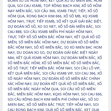
ĐOÁN SỐ DE HÔM NAY, KẾT QUẢ XỔ SỐ MIỀN BẮC HÔM
QUA, SOI CAU XSMB, TOP RỒNG BẠCH KIM, XỔ SỐ HÔM
NAY MIỀN BẮC, SOI CÂU 366, XSMB TRỰC TIẾP, XỔ SỐ
HÔM QUA, RONG BACH KIM 666, XỔ SỐ MB, KQ XSMB
HÔM NAY, TRỰC TIẾP XSMB, SỐ KẾT QUẢ GIẢI ĐẶC BIỆT,
DỰ ĐOÁN XỔ SỐ, XO SO NET, XỔ SỐ ĐÀI MIỀN BẮC, SOI
CAU 888, SOI CẦU XSMB MIỄN PHÍ NGÀY HÔM NAY,
TRỰC TIẾP XỔ SỐ MIỀN BẮC HÔM NAY, KẾT QUẢ XỔ SỐ
MIỀN, SỐ MIỀN BẮC HÔM NAY, DỰ ĐOÁN XỔ SỐ MIỀN
BẮC HÔM NAY, SỔ XÔ MIÊN BẮC, SO XO MIEN BAC HOM
NAY, DU DOAN XO SO, DỰ ĐOÁN GIẢI ĐẶC BIỆT NGÀY
MAI, KẾT QUẢ XSMB HÔM NAY, DỰ ĐOÁN MIỀN BẮC, XỔ
SỐ MIỀN BẮC HÔM, XỔ SỐ MIỀN BẮC XỔ SỐ MIỀN BẮC,
XỔ SỐ TRỰC TIẾP MIỀN BẮC HÔM NAY, SOI CẦU LÔ VIP,
KẾT QUẢ MIỀN BẮC, SOI CẦU XSMB VIP, SOI CAU 366, XỔ
SỐ NGÀY HÔM NAY, DỰ ĐOÁN XỔ SỐ MIỀN BẮC CHÍNH
XÁC HÔM NAY, DỰ ĐOÁN KẾT QUẢ XỔ SỐ MIỀN BẮC, XỔ
SỐ MIỀN BẮC NGÀY HÔM QUA, SOI CẦU XỔ SỐ MIỀN
BẮC, MIỀN BẮC HÔM NAY, KQXS HÔM NAY, SOI CAU 666,
SOI CẦU RỒNG BẠCH KIM MIỄN PHÍ CHÍNH XÁC, SỐ SO
MIEN BAC, XỔ SỐ MIỀN BẮC TRỰC TIẾP HÔM NAY, SOI
CAU RONG BACH KIM, QUẢ XỔ SỐ MIỀN BẮC, KET QUA