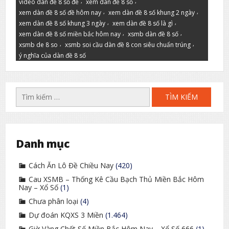
,
,
video dàn đề 8 số đề
xem dàn đề 8 số
,
,
xem dàn đề 8 số đề hôm nay
xem dàn đề 8 số khung 2 ngày
,
,
xem dàn đề 8 số khung 3 ngày
xem dàn đề 8 số là gì
,
,
xem dàn đề 8 số miền bắc hôm nay
xsmb dàn đề 8 số
,
,
xsmb de 8 so
xsmb soi cầu dàn đề 8 con siêu chuẩn trúng
ý nghĩa của dàn đề 8 số
Tìm
kiếm
cho:
Danh mục
Cách Ăn Lô Đề Chiều Nay
(420)
Cau XSMB – Thống Kê Cầu Bạch Thủ Miền Bắc Hôm
Nay – Xổ Số
(1)
Chưa phân loại
(4)
Dự đoán KQXS 3 Miền
(1.464)
Giờ Vàng Chốt Số Miền Bắc Hôm Nay – Xổ Số 666
(1)