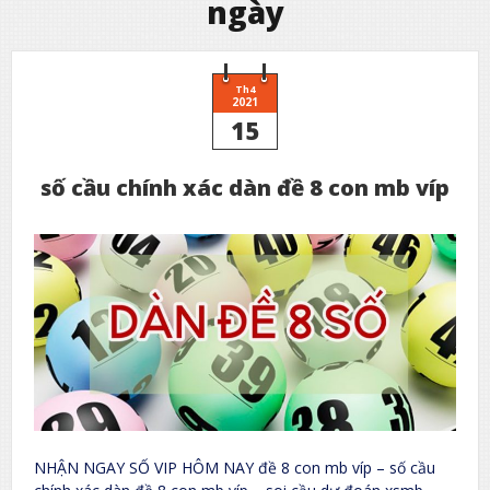
ngày
Th4
2021
15
số cầu chính xác dàn đề 8 con mb víp
NHẬN NGAY SỐ VIP HÔM NAY đề 8 con mb víp – số cầu