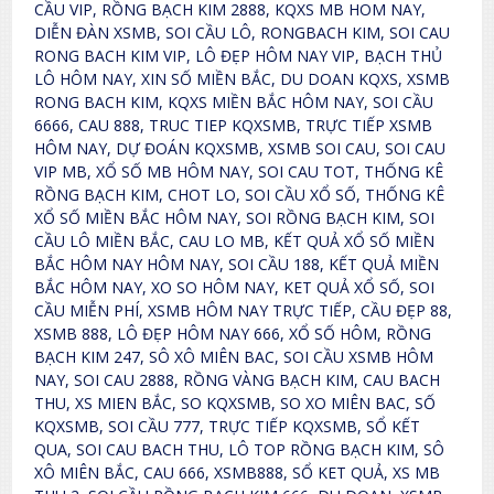
CẦU VIP, RỒNG BẠCH KIM 2888, KQXS MB HOM NAY,
DIỄN ĐÀN XSMB, SOI CẦU LÔ, RONGBACH KIM, SOI CAU
RONG BACH KIM VIP, LÔ ĐẸP HÔM NAY VIP, BẠCH THỦ
LÔ HÔM NAY, XIN SỐ MIỀN BẮC, DU DOAN KQXS, XSMB
RONG BACH KIM, KQXS MIỀN BẮC HÔM NAY, SOI CẦU
6666, CAU 888, TRUC TIEP KQXSMB, TRỰC TIẾP XSMB
HÔM NAY, DỰ ĐOÁN KQXSMB, XSMB SOI CAU, SOI CAU
VIP MB, XỔ SỐ MB HÔM NAY, SOI CAU TOT, THỐNG KÊ
RỒNG BẠCH KIM, CHOT LO, SOI CẦU XỔ SỐ, THỐNG KÊ
XỔ SỐ MIỀN BẮC HÔM NAY, SOI RỒNG BẠCH KIM, SOI
CẦU LÔ MIỀN BẮC, CAU LO MB, KẾT QUẢ XỔ SỐ MIỀN
BẮC HÔM NAY HÔM NAY, SOI CẦU 188, KẾT QUẢ MIỀN
BẮC HÔM NAY, XO SO HÔM NAY, KET QUẢ XỔ SỐ, SOI
CẦU MIỄN PHÍ, XSMB HÔM NAY TRỰC TIẾP, CẦU ĐẸP 88,
XSMB 888, LÔ ĐẸP HÔM NAY 666, XỔ SỐ HÔM, RỒNG
BẠCH KIM 247, SÔ XÔ MIÊN BAC, SOI CẦU XSMB HÔM
NAY, SOI CAU 2888, RỒNG VÀNG BẠCH KIM, CAU BACH
THU, XS MIEN BẮC, SO KQXSMB, SO XO MIÊN BAC, SỐ
KQXSMB, SOI CẦU 777, TRỰC TIẾP KQXSMB, SỔ KẾT
QUA, SOI CAU BACH THU, LÔ TOP RỒNG BẠCH KIM, SÔ
XÔ MIÊN BẮC, CAU 666, XSMB888, SỔ KET QUẢ, XS MB