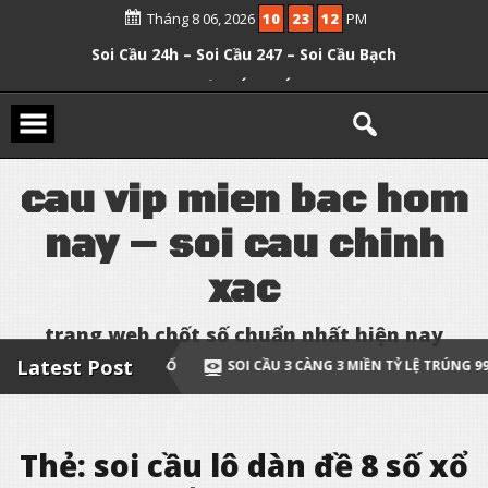
Skip
Soi Cầu 3 Càng Miền Nam Cực Chuẩn
Tháng 8 06, 2026
10
23
13
PM
to
content
Miễn Phí Hôm Nay 100%
Soi Cầu 24h – Soi Cầu 247 – Soi Cầu Bạch
Thủ CHÍNH XÁC
Soi Cau Mb Rong Bach Kim
Giờ Vàng Chốt Số Miền Bắc Hôm Nay –
c
a
u
v
i
p
m
i
e
n
b
a
c
h
o
m
Xổ Số 666
n
a
y
–
s
o
i
c
a
u
c
h
i
n
h
x
a
c
t
r
a
n
g
w
e
b
c
h
ố
t
s
ố
c
h
u
ẩ
n
n
h
ấ
t
h
i
ệ
n
n
a
y
Latest Post
– XỔ SỐ
SOI CẦU 3 CÀNG 3 MIỀN TỶ LỆ TRÚNG 99%
SOI CẦU 3
Thẻ:
soi cầu lô dàn đề 8 số xổ