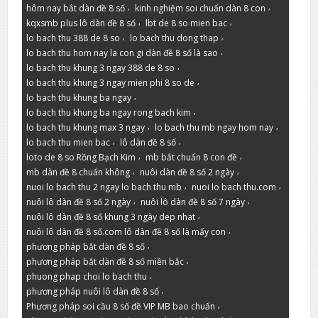
,
,
hôm nay bắt dàn đề 8 số
kinh nghiệm soi chuẩn dàn 8 con
,
,
kqxsmb plus lô dàn đề 8 số
lbt de 8 so mien bac
,
,
lo bach thu 388 de 8 so
lo bach thu dong thap
,
lo bach thu hom nay la con gi dàn đề 8 số là sao
,
lo bach thu khung 3 ngay 388 de 8 so
,
lo bach thu khung 3 ngay mien phi 8 so de
,
lo bach thu khung ba ngay
,
lo bach thu khung ba ngay rong bach kim
,
,
lo bach thu khung max 3 ngay
lo bach thu mb ngay hom nay
,
,
lo bach thu mien bac
lô dàn đề 8 số
,
,
loto de 8 so Rồng Bạch Kim
mb bắt chuẩn 8 con đề
,
,
mb dàn đề 8 chuẩn không
nuôi dàn đề 8 số 2 ngày
,
,
nuoi lo bach thu 2 ngay lo bach thu mb
nuoi lo bach thu.com
,
,
nuôi lô dàn đề 8 số 2 ngày
nuôi lô dàn đề 8 số 7 ngày
,
nuôi lô dàn đề 8 số khung 3 ngày dep nhat
,
nuôi lô dàn đề 8 số.com lô dàn đề 8 số là mấy con
,
phương pháp bắt dàn đề 8 số
,
phương pháp bắt dàn đề 8 số miền bắc
,
phuong phap choi lo bach thu
,
phương pháp nuôi lô dàn đề 8 số
,
Phương pháp soi cầu 8 số đề VIP MB bao chuẩn