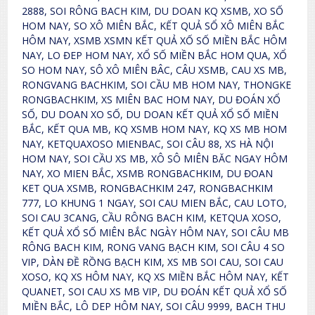
2888, SOI RÔNG BACH KIM, DU DOAN KQ XSMB, XO SỐ
HOM NAY, SO XÔ MIÊN BẮC, KẾT QUẢ SỔ XÔ MIÊN BẮC
HÔM NAY, XSMB XSMN KẾT QUẢ XỐ SỐ MIỀN BẮC HÔM
NAY, LO ĐEP HOM NAY, XỔ SỐ MIỀN BẮC HOM QUA, XỔ
SO HOM NAY, SÔ XÔ MIÊN BÂC, CÂU XSMB, CAU XS MB,
RONGVANG BACHKIM, SOI CẦU MB HOM NAY, THONGKE
RONGBACHKIM, XS MIÊN BAC HOM NAY, DU ĐOÁN XỔ
SỐ, DU DOAN XO SỐ, DU DOAN KẾT QUẢ XỔ SỐ MIỀN
BẮC, KẾT QUA MB, KQ XSMB HOM NAY, KQ XS MB HOM
NAY, KETQUAXOSO MIENBAC, SOI CÂU 88, XS HÀ NỘI
HOM NAY, SOI CẦU XS MB, XÔ SÔ MIÊN BĂC NGAY HÔM
NAY, XO MIEN BẮC, XSMB RONGBACHKIM, DU ĐOAN
KET QUA XSMB, RONGBACHKIM 247, RONGBACHKIM
777, LO KHUNG 1 NGAY, SOI CAU MIEN BẮC, CAU LOTO,
SOI CAU 3CANG, CẦU RÔNG BACH KIM, KETQUA XOSO,
KẾT QUẢ XỔ SỐ MIÊN BẮC NGÀY HÔM NAY, SOI CÂU MB
RÔNG BACH KIM, RONG VANG BẠCH KIM, SOI CÂU 4 SO
VIP, DÀN ĐỀ RỒNG BẠCH KIM, XS MB SOI CAU, SOI CAU
XOSO, KQ XS HÔM NAY, KQ XS MIỀN BẮC HÔM NAY, KẾT
QUANET, SOI CAU XS MB VIP, DU ĐOÁN KẾT QUẢ XỔ SỐ
MIỀN BẮC, LÔ DEP HÔM NAY, SOI CÂU 9999, BACH THU