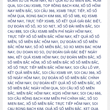
ĐOÁN SỐ DE HÔM NAY, KẾT QUẢ XỔ SỐ MIỀN BẮC HÔM
QUA, SOI CAU XSMB, TOP RỒNG BẠCH KIM, XỔ SỐ HÔM
NAY MIỀN BẮC, SOI CÂU 366, XSMB TRỰC TIẾP, XỔ SỐ
HÔM QUA, RONG BACH KIM 666, XỔ SỐ MB, KQ XSMB
HÔM NAY, TRỰC TIẾP XSMB, SỐ KẾT QUẢ GIẢI ĐẶC BIỆT,
DỰ ĐOÁN XỔ SỐ, XO SO NET, XỔ SỐ ĐÀI MIỀN BẮC, SOI
CAU 888, SOI CẦU XSMB MIỄN PHÍ NGÀY HÔM NAY,
TRỰC TIẾP XỔ SỐ MIỀN BẮC HÔM NAY, KẾT QUẢ XỔ SỐ
MIỀN, SỐ MIỀN BẮC HÔM NAY, DỰ ĐOÁN XỔ SỐ MIỀN
BẮC HÔM NAY, SỔ XÔ MIÊN BẮC, SO XO MIEN BAC HOM
NAY, DU DOAN XO SO, DỰ ĐOÁN GIẢI ĐẶC BIỆT NGÀY
MAI, KẾT QUẢ XSMB HÔM NAY, DỰ ĐOÁN MIỀN BẮC, XỔ
SỐ MIỀN BẮC HÔM, XỔ SỐ MIỀN BẮC XỔ SỐ MIỀN BẮC,
XỔ SỐ TRỰC TIẾP MIỀN BẮC HÔM NAY, SOI CẦU LÔ VIP,
KẾT QUẢ MIỀN BẮC, SOI CẦU XSMB VIP, SOI CAU 366, XỔ
SỐ NGÀY HÔM NAY, DỰ ĐOÁN XỔ SỐ MIỀN BẮC CHÍNH
XÁC HÔM NAY, DỰ ĐOÁN KẾT QUẢ XỔ SỐ MIỀN BẮC, XỔ
SỐ MIỀN BẮC NGÀY HÔM QUA, SOI CẦU XỔ SỐ MIỀN
BẮC, MIỀN BẮC HÔM NAY, KQXS HÔM NAY, SOI CAU 666,
SOI CẦU RỒNG BẠCH KIM MIỄN PHÍ CHÍNH XÁC, SỐ SO
MIEN BAC, XỔ SỐ MIỀN BẮC TRỰC TIẾP HÔM NAY, SOI
CAU RONG BACH KIM, QUẢ XỔ SỐ MIỀN BẮC, KET QUA