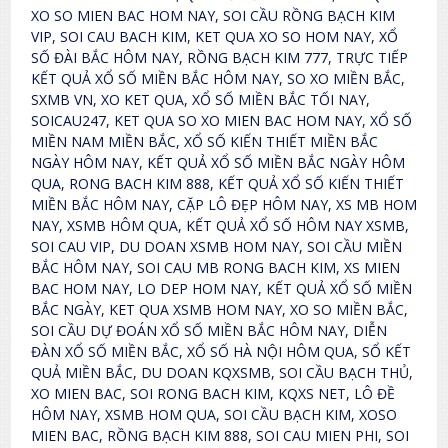
XO SO MIEN BAC HOM NAY, SOI CẦU RỒNG BẠCH KIM
VIP, SOI CAU BACH KIM, KET QUA XO SO HOM NAY, XỔ
SỐ ĐÀI BẮC HÔM NAY, RỒNG BẠCH KIM 777, TRỰC TIẾP
KẾT QUẢ XỔ SỐ MIỀN BẮC HÔM NAY, SO XO MIỀN BẮC,
SXMB VN, XO KET QUA, XỔ SỐ MIỀN BẮC TỐI NAY,
SOICAU247, KET QUA SO XO MIEN BAC HOM NAY, XỔ SỐ
MIỀN NAM MIỀN BẮC, XỔ SỐ KIẾN THIẾT MIỀN BẮC
NGÀY HÔM NAY, KẾT QUẢ XỔ SỐ MIỀN BẮC NGÀY HÔM
QUA, RONG BACH KIM 888, KẾT QUẢ XỔ SỐ KIẾN THIẾT
MIỀN BẮC HÔM NAY, CẶP LÔ ĐẸP HÔM NAY, XS MB HOM
NAY, XSMB HÔM QUA, KẾT QUẢ XỔ SỐ HÔM NAY XSMB,
SOI CAU VIP, DU DOAN XSMB HOM NAY, SOI CẦU MIỀN
BẮC HÔM NAY, SOI CAU MB RONG BACH KIM, XS MIEN
BAC HOM NAY, LO DEP HOM NAY, KẾT QUẢ XỔ SỐ MIỀN
BẮC NGÀY, KET QUA XSMB HOM NAY, XO SO MIỀN BẮC,
SOI CẦU DỰ ĐOÁN XỔ SỐ MIỀN BẮC HÔM NAY, DIỄN
ĐÀN XỔ SỐ MIỀN BẮC, XỔ SỐ HÀ NỘI HÔM QUA, SỔ KẾT
QUẢ MIỀN BẮC, DU DOAN KQXSMB, SOI CẦU BẠCH THỦ,
XO MIEN BAC, SOI RONG BACH KIM, KQXS NET, LÔ ĐỀ
HÔM NAY, XSMB HOM QUA, SOI CẦU BẠCH KIM, XOSO
MIEN BAC, RỒNG BẠCH KIM 888, SOI CAU MIEN PHI, SOI