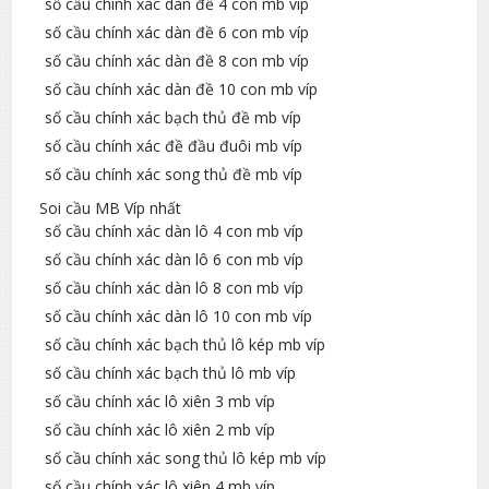
số cầu chính xác dàn đề 4 con mb víp
số cầu chính xác dàn đề 6 con mb víp
số cầu chính xác dàn đề 8 con mb víp
số cầu chính xác dàn đề 10 con mb víp
số cầu chính xác bạch thủ đề mb víp
số cầu chính xác đề đầu đuôi mb víp
số cầu chính xác song thủ đề mb víp
Soi cầu MB Víp nhất
số cầu chính xác dàn lô 4 con mb víp
số cầu chính xác dàn lô 6 con mb víp
số cầu chính xác dàn lô 8 con mb víp
số cầu chính xác dàn lô 10 con mb víp
số cầu chính xác bạch thủ lô kép mb víp
số cầu chính xác bạch thủ lô mb víp
số cầu chính xác lô xiên 3 mb víp
số cầu chính xác lô xiên 2 mb víp
số cầu chính xác song thủ lô kép mb víp
số cầu chính xác lô xiên 4 mb víp