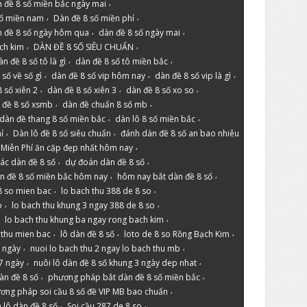
,
 đề 8 số miền bắc ngày mai
,
,
số miền nam
Dàn đề 8 số miền phí
,
,
 đề 8 số ngày hôm qua
dàn đề 8 số ngày mai
,
,
ch kim
DÀN ĐỀ 8 SỐ SIÊU CHUẨN
,
,
àn đề 8 số tô là gì
dàn đề 8 số tô miền bắc
,
,
,
 số về số gì
dàn đề 8 số vip hôm nay
dàn đề 8 số vip là gì
,
,
,
 số xiên 2
dàn đề 8 số xiên 3
dàn đề 8 số xo so
,
,
 đề 8 số xsmb
dàn đề chuẩn 8 số mb
,
,
dàn đề thang 8 số miền bắc
dàn lô 8 số miền bắc
,
,
í
Dàn lô đề 8 số siêu chuẩn
đánh dàn đề 8 số an bao nhiêu
,
ố Miễn Phí ăn cặp đẹp nhất hôm nay
,
,
ác dàn đề 8 số
dự đoán dàn đề 8 số
,
,
n đề 8 số miền bắc hôm nay
hôm nay bắt dàn đề 8 số
,
,
 8 so mien bac
lo bach thu 388 de 8 so
,
,
o
lo bach thu khung 3 ngay 388 de 8 so
,
,
lo bach thu khung ba ngay rong bach kim
,
,
,
 thu mien bac
lô dàn đề 8 số
loto de 8 so Rồng Bạch Kim
,
,
2 ngày
nuoi lo bach thu 2 ngay lo bach thu mb
,
,
 7 ngày
nuôi lô dàn đề 8 số khung 3 ngày dep nhat
,
,
àn đề 8 số
phương pháp bắt dàn đề 8 số miền bắc
,
ơng pháp soi cầu 8 số đề VIP MB bao chuẩn
,
,
 lô dàn đề 8 số
Soi cầu 287 de 8 so