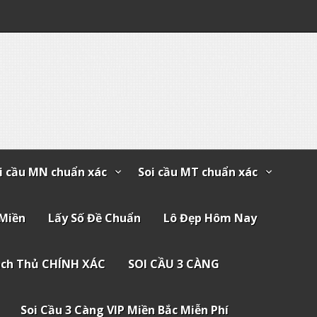
i cầu MN chuẩn xác
Soi cầu MT chuẩn xác
 Miền
Lấy Số Đề Chuẩn
Lô Đẹp Hôm Nay
 Bạch Thủ CHÍNH XÁC
SOI CẦU 3 CÀNG
Soi Cầu 3 Càng VIP Miền Bắc Miễn Phí