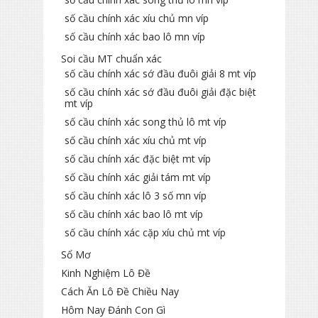
số cầu chính xác xíu chủ mn víp
số cầu chính xác bao lô mn víp
Soi cầu MT chuẩn xác
số cầu chính xác sớ đầu đuôi giải 8 mt víp
số cầu chính xác sớ đầu đuôi giải đặc biệt
mt víp
số cầu chính xác song thủ lô mt víp
số cầu chính xác xíu chủ mt víp
số cầu chính xác đặc biệt mt víp
số cầu chính xác giải tám mt víp
số cầu chính xác lô 3 số mn víp
số cầu chính xác bao lô mt víp
số cầu chính xác cặp xíu chủ mt víp
Sổ Mơ
Kinh Nghiệm Lô Đề
Cách Ăn Lô Đề Chiều Nay
Hôm Nay Đánh Con Gì