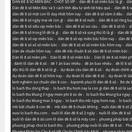
,
,
DÀN ĐỀ 8 SỐ MIỀN BẮC - CHỐT SỐ VIP
dàn đề 8 số miền bắc là gì
dàn
,
Dàn đề 8 số Miền Bắc và 5 cách tính đầu tư sinh lời hiệu quả
dàn đề 8 
,
,
dàn đề 8 số một con lô duy nhất hôm nay
dàn đề 8 số nằm ở đâu
dàn
,
,
dàn đề 8 số ngày mai về con gì
dàn đề 8 số nuôi
dàn đề 8 số rồng bạ
,
,
,
dàn đề 8 số siêu vip miền bắc
dàn đề 8 số soi cầu
dàn đề 8 số tô
d
,
,
dàn đề 8 số trong lô đề là gì
dàn đề 8 số và song thủ lô là gì
dàn đề 8
,
,
dàn đề 8 số vip miền bắc
dàn đề 8 số vip miền bắc hôm nay
dàn đề 8
,
,
dàn đề 8 số xổ số miền bắc
dàn đề 8 số xổ số miền bắc hôm nay
dàn
,
,
Dàn de chuẩn hôm nay
dàn đề mb chuẩn 8 số dàn đề 8 số miền bắc
,
,
Dàn lô 8 số miền phí
Dàn lô đề 8 số miền bắc
Dàn lô de 8 số miền ph
,
,
,
,
đánh lô dàn đề 8 số
đè 1 ăn bao nhiêu
đề ăn bao nhiêu
đề lô 8 s
,
,
độc thủ lô dàn đề 8 số là gì
dự đoán cầu dàn đề 8 số
dự đoán chính x
,
,
dự đoán dàn đề 8 số hôm nay
dự đoán lô dàn đề 8 số
dự đoán lô dà
,
,
kinh nghiệm soi chuẩn dàn 8 con
kqxsmb plus lô dàn đề 8 số
lbt de
,
lo bach thu dong thap
lo bach thu hom nay la con gi dàn đề 8 số là sa
,
lo bach thu khung 3 ngay mien phi 8 so de
lo bach thu khung ba ngay
,
,
lo bach thu khung max 3 ngay
lo bach thu mb ngay hom nay
lo bach
,
,
mb bắt chuẩn 8 con đề
mb dàn đề 8 chuẩn không
nuôi dàn đề 8 số 
,
,
nuoi lo bach thu.com
nuôi lô dàn đề 8 số 2 ngày
nuôi lô dàn đề 8 số
,
nuôi lô dàn đề 8 số.com lô dàn đề 8 số là mấy con
phương pháp bắt d
,
,
phuong phap choi lo bach thu
phương pháp nuôi lô dàn đề 8 số
Phư
,
Phương Pháp Soi Cầu 8 số VIP Chuẩn Chính Xác Nhất
phương pháp tính