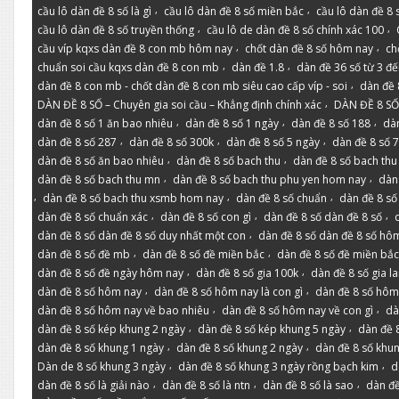
,
,
cầu lô dàn đề 8 số là gì
cầu lô dàn đề 8 số miền bắc
cầu lô dàn đề 8
,
,
cầu lô dàn đề 8 số truyền thống
cầu lô de dàn đề 8 số chính xác 100
,
,
cầu víp kqxs dàn đề 8 con mb hôm nay
chốt dàn đề 8 số hôm nay
ch
,
,
chuẩn soi cầu kqxs dàn đề 8 con mb
dàn đề 1.8
dàn đề 36 số từ 3 đế
,
dàn đề 8 con mb - chốt dàn đề 8 con mb siêu cao cấp víp - soi
dàn đề 
,
DÀN ĐỀ 8 SỐ – Chuyên gia soi cầu – Khẳng định chính xác
DÀN ĐỀ 8 SỐ
,
,
,
dàn đề 8 số 1 ăn bao nhiêu
dàn đề 8 số 1 ngày
dàn đề 8 số 188
dàn
,
,
,
dàn đề 8 số 287
dàn đề 8 số 300k
dàn đề 8 số 5 ngày
dàn đề 8 số 
,
,
dàn đề 8 số ăn bao nhiêu
dàn đề 8 số bach thu
dàn đề 8 số bach thu 
,
,
dàn đề 8 số bach thu mn
dàn đề 8 số bach thu phu yen hom nay
dàn
,
,
,
dàn đề 8 số bach thu xsmb hom nay
dàn đề 8 số chuẩn
dàn đề 8 số
,
,
,
dàn đề 8 số chuẩn xác
dàn đề 8 số con gì
dàn đề 8 số dàn đề 8 số
,
dàn đề 8 số dàn đề 8 số duy nhất một con
dàn đề 8 số dàn đề 8 số hô
,
,
dàn đề 8 số đề mb
dàn đề 8 số đề miền bắc
dàn đề 8 số đề miền bắ
,
,
dàn đề 8 số đề ngày hôm nay
dàn đề 8 số gia 100k
dàn đề 8 số gia la
,
,
dàn đề 8 số hôm nay
dàn đề 8 số hôm nay là con gì
dàn đề 8 số hô
,
,
dàn đề 8 số hôm nay về bao nhiêu
dàn đề 8 số hôm nay về con gì
dà
,
,
dàn đề 8 số kép khung 2 ngày
dàn đề 8 số kép khung 5 ngày
dàn đề 
,
,
dàn đề 8 số khung 1 ngày
dàn đề 8 số khung 2 ngày
dàn đề 8 số khu
,
,
Dàn de 8 số khung 3 ngày
dàn đề 8 số khung 3 ngày rồng bạch kim
d
,
,
,
dàn đề 8 số là giải nào
dàn đề 8 số là ntn
dàn đề 8 số là sao
dàn đ