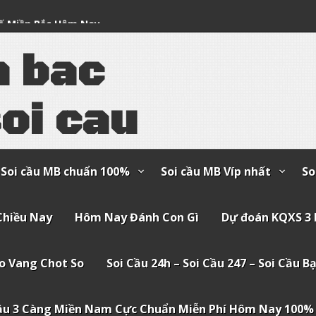
g Bach Kim
ố Miền Bắc Hôm Nay –
n
b
a
c
s
o
i
c
a
u
Soi cầu MB chuẩn 100%
Soi cầu MB Víp nhất
So
Chiều Nay
Hôm Nay Đánh Con Gì
Dự đoán KQXS 3
o Vang Chot So
Soi Cầu 24h – Soi Cầu 247 – Soi Cầu
ầu 3 Càng Miền Nam Cực Chuẩn Miễn Phí Hôm Nay 100%