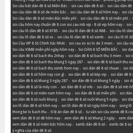
,
,
Soi cầu bắt dàn đề 8 số Miền Bắc
soi cau dàn đề 8 số
soi cầu dàn đề 
,
,
soi cầu dàn đề 8 số de miền bắc
soi cầu dàn đề 8 số hôm nay
soi cầ
,
,
Soi cầu dàn đề 8 số miền Bắc miễn phí
soi cầu dàn đề 8 số miễn phí
,
soi cầu hôm nay chuẩn đề 8 con soi cau mb vip - 8 số vip hôm nay
soi
,
,
soi cầu lô dàn đề 8 số 8785
soi cầu lô dàn đề 8 số 888
soi cầu lô dàn
,
,
soi cầu lô dàn đề 8 số xs
soi cầu lô dàn đề 8 số xsmb
soi cầu lô tô d
,
,
Soi Cầu VIP 8 Số Chính Xác Nhất
soi cau xo so lo de 3 mien
soi cầu x
,
,
Soi cầu XSMB miễn phí ngày hôm nay
Soi DÀN 8 SỐ MIỀN BẮC
soi dà
,
,
soi dàn đề 8 số bach thu 2nhay
soi dàn đề 8 số bach thu 3 mien
soi 
,
soi dàn đề 8 số bach thu khung 5 ngay 287
soi dàn đề 8 số bach thu xo
,
,
soi dàn đề 8 số bach thu xsmb hom nay
soi dàn đề 8 số chuan
soi d
,
,
soi dàn đề 8 số hôm nay con gì
soi dàn đề 8 số kép vip
soi dàn đề 8
,
,
soi dàn đề 8 số khung 3 ngày 287
soi dàn đề 8 số khung 5 ngày
soi d
,
,
soi dàn đề 8 số là mấy con
soi dàn đề 8 số mb
soi dàn đề 8 số mb 
,
,
soi dàn đề 8 số miền nam hôm nay
soi dàn đề 8 số miễn phí
soi dàn
,
,
soi dàn đề 8 số nuôi khung
soi dàn đề 8 số nuôi khung 5 ngày
soi dà
,
,
soi lô dàn đề 8 số hôm nay
soi lô dàn đề 8 số ngày hôm nay
song lô
,
,
thong ke lo bach thu
tỉ lệ ăn dàn đề 8 số
tư vấn soi cầu xsmb đề 8 co
,
,
xem dàn đề 8 số đề hôm nay
xem dàn đề 8 số khung 2 ngày
xem dàn
,
,
xem dàn đề 8 số miền bắc hôm nay
xsmb dàn đề 8 số
xsmb de 8 so
ý nghĩa của dàn đề 8 số