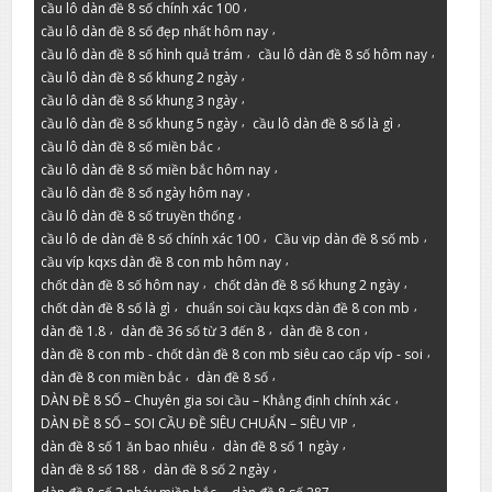
,
cầu lô dàn đề 8 số chính xác 100
,
cầu lô dàn đề 8 số đẹp nhất hôm nay
,
,
cầu lô dàn đề 8 số hình quả trám
cầu lô dàn đề 8 số hôm nay
,
cầu lô dàn đề 8 số khung 2 ngày
,
cầu lô dàn đề 8 số khung 3 ngày
,
,
cầu lô dàn đề 8 số khung 5 ngày
cầu lô dàn đề 8 số là gì
,
cầu lô dàn đề 8 số miền bắc
,
cầu lô dàn đề 8 số miền bắc hôm nay
,
cầu lô dàn đề 8 số ngày hôm nay
,
cầu lô dàn đề 8 số truyền thống
,
,
cầu lô de dàn đề 8 số chính xác 100
Cầu vip dàn đề 8 số mb
,
cầu víp kqxs dàn đề 8 con mb hôm nay
,
,
chốt dàn đề 8 số hôm nay
chốt dàn đề 8 số khung 2 ngày
,
,
chốt dàn đề 8 số là gì
chuẩn soi cầu kqxs dàn đề 8 con mb
,
,
,
dàn đề 1.8
dàn đề 36 số từ 3 đến 8
dàn đề 8 con
,
dàn đề 8 con mb - chốt dàn đề 8 con mb siêu cao cấp víp - soi
,
,
dàn đề 8 con miền bắc
dàn đề 8 số
,
DÀN ĐỀ 8 SỐ – Chuyên gia soi cầu – Khẳng định chính xác
,
DÀN ĐỀ 8 SỐ – SOI CẦU ĐỀ SIÊU CHUẨN – SIÊU VIP
,
,
dàn đề 8 số 1 ăn bao nhiêu
dàn đề 8 số 1 ngày
,
,
dàn đề 8 số 188
dàn đề 8 số 2 ngày
,
,