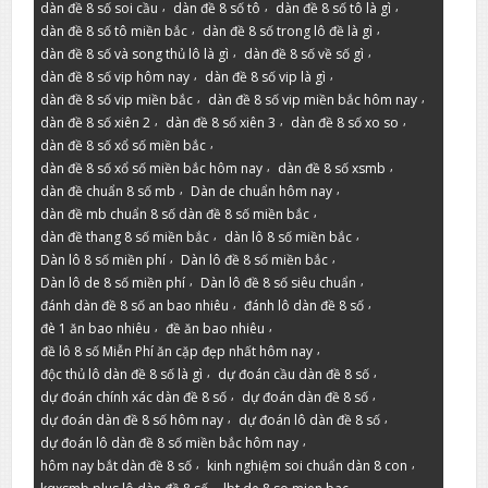
,
,
,
dàn đề 8 số soi cầu
dàn đề 8 số tô
dàn đề 8 số tô là gì
,
,
dàn đề 8 số tô miền bắc
dàn đề 8 số trong lô đề là gì
,
,
dàn đề 8 số và song thủ lô là gì
dàn đề 8 số về số gì
,
,
dàn đề 8 số vip hôm nay
dàn đề 8 số vip là gì
,
,
dàn đề 8 số vip miền bắc
dàn đề 8 số vip miền bắc hôm nay
,
,
,
dàn đề 8 số xiên 2
dàn đề 8 số xiên 3
dàn đề 8 số xo so
,
dàn đề 8 số xổ số miền bắc
,
,
dàn đề 8 số xổ số miền bắc hôm nay
dàn đề 8 số xsmb
,
,
dàn đề chuẩn 8 số mb
Dàn de chuẩn hôm nay
,
dàn đề mb chuẩn 8 số dàn đề 8 số miền bắc
,
,
dàn đề thang 8 số miền bắc
dàn lô 8 số miền bắc
,
,
Dàn lô 8 số miền phí
Dàn lô đề 8 số miền bắc
,
,
Dàn lô de 8 số miền phí
Dàn lô đề 8 số siêu chuẩn
,
,
đánh dàn đề 8 số an bao nhiêu
đánh lô dàn đề 8 số
,
,
đè 1 ăn bao nhiêu
đề ăn bao nhiêu
,
đề lô 8 số Miễn Phí ăn cặp đẹp nhất hôm nay
,
,
độc thủ lô dàn đề 8 số là gì
dự đoán cầu dàn đề 8 số
,
,
dự đoán chính xác dàn đề 8 số
dự đoán dàn đề 8 số
,
,
dự đoán dàn đề 8 số hôm nay
dự đoán lô dàn đề 8 số
,
dự đoán lô dàn đề 8 số miền bắc hôm nay
,
,
hôm nay bắt dàn đề 8 số
kinh nghiệm soi chuẩn dàn 8 con
,
,