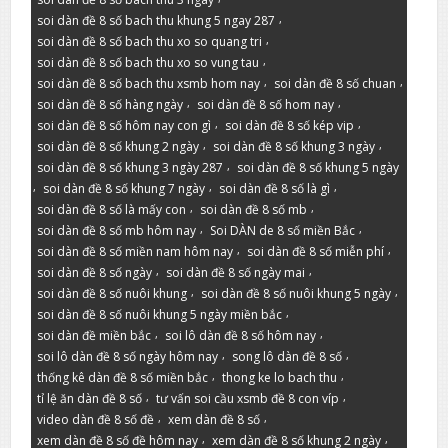
,
soi dàn đề 8 số bach thu khung 5 ngay 287
,
soi dàn đề 8 số bach thu xo so quang tri
,
soi dàn đề 8 số bach thu xo so vung tau
,
,
soi dàn đề 8 số bach thu xsmb hom nay
soi dàn đề 8 số chuan
,
,
soi dàn đề 8 số hàng ngày
soi dàn đề 8 số hom nay
,
,
soi dàn đề 8 số hôm nay con gì
soi dàn đề 8 số kép vip
,
,
soi dàn đề 8 số khung 2 ngày
soi dàn đề 8 số khung 3 ngày
,
soi dàn đề 8 số khung 3 ngày 287
soi dàn đề 8 số khung 5 ngày
,
,
,
soi dàn đề 8 số khung 7 ngày
soi dàn đề 8 số là gì
,
,
soi dàn đề 8 số là mấy con
soi dàn đề 8 số mb
,
,
soi dàn đề 8 số mb hôm nay
Soi DÀN de 8 số miền Bắc
,
,
soi dàn đề 8 số miền nam hôm nay
soi dàn đề 8 số miễn phí
,
,
soi dàn đề 8 số ngày
soi dàn đề 8 số ngày mai
,
,
soi dàn đề 8 số nuôi khung
soi dàn đề 8 số nuôi khung 5 ngày
,
soi dàn đề 8 số nuôi khung 5 ngày miền bắc
,
,
soi dàn đề miền bắc
soi lô dàn đề 8 số hôm nay
,
,
soi lô dàn đề 8 số ngày hôm nay
song lô dàn đề 8 số
,
,
thống kê dàn đề 8 số miền bắc
thong ke lo bach thu
,
,
tỉ lệ ăn dàn đề 8 số
tư vấn soi cầu xsmb đề 8 con víp
,
,
video dàn đề 8 số đề
xem dàn đề 8 số
,
,
xem dàn đề 8 số đề hôm nay
xem dàn đề 8 số khung 2 ngày