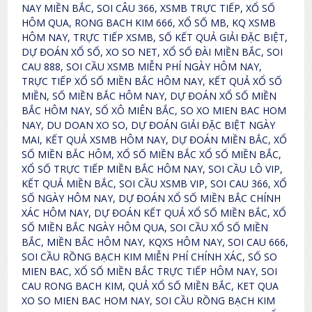
NAY MIỀN BẮC, SOI CÂU 366, XSMB TRỰC TIẾP, XỔ SỐ
HÔM QUA, RONG BACH KIM 666, XỔ SỐ MB, KQ XSMB
HÔM NAY, TRỰC TIẾP XSMB, SỐ KẾT QUẢ GIẢI ĐẶC BIỆT,
DỰ ĐOÁN XỔ SỐ, XO SO NET, XỔ SỐ ĐÀI MIỀN BẮC, SOI
CAU 888, SOI CẦU XSMB MIỄN PHÍ NGÀY HÔM NAY,
TRỰC TIẾP XỔ SỐ MIỀN BẮC HÔM NAY, KẾT QUẢ XỔ SỐ
MIỀN, SỐ MIỀN BẮC HÔM NAY, DỰ ĐOÁN XỔ SỐ MIỀN
BẮC HÔM NAY, SỔ XÔ MIÊN BẮC, SO XO MIEN BAC HOM
NAY, DU DOAN XO SO, DỰ ĐOÁN GIẢI ĐẶC BIỆT NGÀY
MAI, KẾT QUẢ XSMB HÔM NAY, DỰ ĐOÁN MIỀN BẮC, XỔ
SỐ MIỀN BẮC HÔM, XỔ SỐ MIỀN BẮC XỔ SỐ MIỀN BẮC,
XỔ SỐ TRỰC TIẾP MIỀN BẮC HÔM NAY, SOI CẦU LÔ VIP,
KẾT QUẢ MIỀN BẮC, SOI CẦU XSMB VIP, SOI CAU 366, XỔ
SỐ NGÀY HÔM NAY, DỰ ĐOÁN XỔ SỐ MIỀN BẮC CHÍNH
XÁC HÔM NAY, DỰ ĐOÁN KẾT QUẢ XỔ SỐ MIỀN BẮC, XỔ
SỐ MIỀN BẮC NGÀY HÔM QUA, SOI CẦU XỔ SỐ MIỀN
BẮC, MIỀN BẮC HÔM NAY, KQXS HÔM NAY, SOI CAU 666,
SOI CẦU RỒNG BẠCH KIM MIỄN PHÍ CHÍNH XÁC, SỐ SO
MIEN BAC, XỔ SỐ MIỀN BẮC TRỰC TIẾP HÔM NAY, SOI
CAU RONG BACH KIM, QUẢ XỔ SỐ MIỀN BẮC, KET QUA
XO SO MIEN BAC HOM NAY, SOI CẦU RỒNG BẠCH KIM