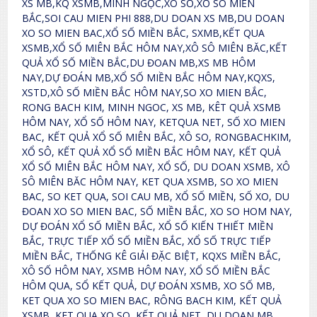
XS MB,KQ XSMB,MINH NGỌC,XÔ SỐ,XỔ SO MIỀN
BẮC,SOI CAU MIEN PHI 888,DU DOAN XS MB,DU DOAN
XO SO MIEN BAC,XỔ SỐ MIỀN BẮC, SXMB,KẾT QUA
XSMB,XỔ SỐ MIÊN BẮC HÔM NAY,XÔ SÔ MIÊN BĂC,KẾT
QUẢ XỔ SỐ MIỀN BẮC,DU ĐOAN MB,XS MB HÔM
NAY,DỰ ĐOÁN MB,XỔ SỐ MIỀN BẮC HÔM NAY,KQXS,
XSTD,XÔ SỐ MIỀN BẮC HÔM NAY,SO XO MIEN BẮC,
RONG BACH KIM, MINH NGOC, XS MB, KÊT QUẢ XSMB
HÔM NAY, XỔ SỐ HÔM NAY, KETQUA NET, SỐ XO MIEN
BAC, KẾT QUẢ XỔ SỐ MIÊN BẮC, XÔ SO, RONGBACHKIM,
XỔ SÔ, KẾT QUẢ XỔ SỐ MIỀN BẮC HÔM NAY, KẾT QUẢ
XỔ SỐ MIÊN BẮC HÔM NAY, XỔ SỐ, DU DOAN XSMB, XÔ
SÔ MIÊN BĂC HÔM NAY, KET QUA XSMB, SO XO MIEN
BAC, SO KET QUA, SOI CAU MB, XỔ SỐ MIỀN, SỐ XO, DU
ĐOAN XO SO MIEN BAC, SỐ MIỀN BẮC, XO SO HOM NAY,
DỰ ĐOÁN XỔ SỐ MIỀN BẮC, XỔ SỐ KIẾN THIẾT MIỀN
BẮC, TRỰC TIẾP XỔ SỐ MIỀN BẮC, XỔ SỐ TRỰC TIẾP
MIỀN BẮC, THỐNG KÊ GIẢI ĐẶC BIỆT, KQXS MIỀN BẮC,
XÔ SỐ HÔM NAY, XSMB HÔM NAY, XỔ SỐ MIỀN BẮC
HÔM QUA, SỔ KẾT QUẢ, DỰ ĐOÁN XSMB, XO SỐ MB,
KET QUA XO SO MIEN BAC, RÔNG BACH KIM, KẾT QUẢ
XSMB, KET QUA XO SO, KẾT QUẢ NET, DU DOAN MB,