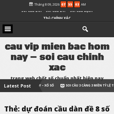
Soi Cầu 3 Càng Miền Nam Cực Chuẩn
Skip
Tháng 8 09, 2026
07
55
04
AM
to
Miễn Phí Hôm Nay 100%
content
Soi Cầu 24h – Soi Cầu 247 – Soi Cầu Bạch
Thủ CHÍNH XÁC
Soi Cau Mb Rong Bach Kim
Giờ Vàng Chốt Số Miền Bắc Hôm Nay –
c
a
u
v
i
p
m
i
e
n
b
a
c
h
o
m
Xổ Số 666
n
a
y
–
s
o
i
c
a
u
c
h
i
n
h
x
a
c
t
r
a
n
g
w
e
b
c
h
ố
t
s
ố
c
h
u
ẩ
n
n
h
ấ
t
h
i
ệ
n
n
a
y
Latest Post
M NAY – XỔ SỐ
SOI CẦU 3 CÀNG 3 MIỀN TỶ LỆ TRÚNG 99%
SO
Thẻ:
dự đoán cầu dàn đề 8 số