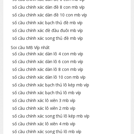
số cầu chính xác dàn đề 8 con mb víp
số cầu chính xác dàn đề 10 con mb víp
số cầu chính xác bạch thủ đề mb víp
số cầu chính xác đề đầu đuôi mb víp
số cầu chính xác song thủ đề mb víp
Soi cầu MB Víp nhất
số cầu chính xác dàn lô 4 con mb víp
số cầu chính xác dàn lô 6 con mb víp
số cầu chính xác dàn lô 8 con mb víp
số cầu chính xác dàn lô 10 con mb víp
số cầu chính xác bạch thủ lô kép mb víp
số cầu chính xác bạch thủ lô mb víp
số cầu chính xác lô xiên 3 mb víp
số cầu chính xác lô xiên 2 mb víp
số cầu chính xác song thủ lô kép mb víp
số cầu chính xác lô xiên 4 mb víp
số cầu chính xác song thủ lô mb víp