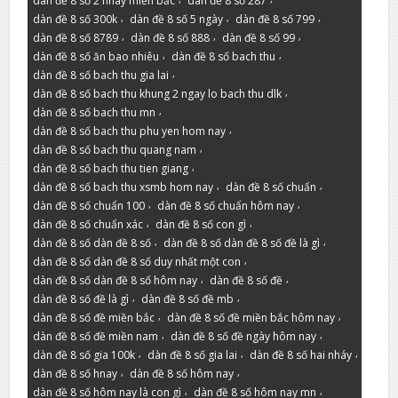
dàn đề 8 số 2 nháy miền bắc
dàn đề 8 số 287
,
,
,
dàn đề 8 số 300k
dàn đề 8 số 5 ngày
dàn đề 8 số 799
,
,
,
dàn đề 8 số 8789
dàn đề 8 số 888
dàn đề 8 số 99
,
,
dàn đề 8 số ăn bao nhiêu
dàn đề 8 số bach thu
,
dàn đề 8 số bach thu gia lai
,
dàn đề 8 số bach thu khung 2 ngay lo bach thu dlk
,
dàn đề 8 số bach thu mn
,
dàn đề 8 số bach thu phu yen hom nay
,
dàn đề 8 số bach thu quang nam
,
dàn đề 8 số bach thu tien giang
,
,
dàn đề 8 số bach thu xsmb hom nay
dàn đề 8 số chuẩn
,
,
dàn đề 8 số chuẩn 100
dàn đề 8 số chuẩn hôm nay
,
,
dàn đề 8 số chuẩn xác
dàn đề 8 số con gì
,
,
dàn đề 8 số dàn đề 8 số
dàn đề 8 số dàn đề 8 số đề là gì
,
dàn đề 8 số dàn đề 8 số duy nhất một con
,
,
dàn đề 8 số dàn đề 8 số hôm nay
dàn đề 8 số đề
,
,
dàn đề 8 số đề là gì
dàn đề 8 số đề mb
,
,
dàn đề 8 số đề miền bắc
dàn đề 8 số đề miền bắc hôm nay
,
,
dàn đề 8 số đề miền nam
dàn đề 8 số đề ngày hôm nay
,
,
,
dàn đề 8 số gia 100k
dàn đề 8 số gia lai
dàn đề 8 số hai nháy
,
,
dàn đề 8 số hnay
dàn đề 8 số hôm nay
,
,
dàn đề 8 số hôm nay là con gì
dàn đề 8 số hôm nay mn