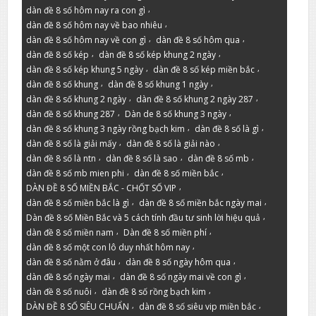
,
dàn đề 8 số hôm nay ra con gì
,
dàn đề 8 số hôm nay về bao nhiêu
,
,
dàn đề 8 số hôm nay về con gì
dàn đề 8 số hôm qua
,
,
dàn đề 8 số kép
dàn đề 8 số kép khung 2 ngày
,
,
dàn đề 8 số kép khung 5 ngày
dàn đề 8 số kép miền bắc
,
,
dàn đề 8 số khung
dàn đề 8 số khung 1 ngày
,
,
dàn đề 8 số khung 2 ngày
dàn đề 8 số khung 2 ngày 287
,
,
dàn đề 8 số khung 287
Dàn de 8 số khung 3 ngày
,
,
dàn đề 8 số khung 3 ngày rồng bạch kim
dàn đề 8 số là gì
,
,
dàn đề 8 số là giải mấy
dàn đề 8 số là giải nào
,
,
,
dàn đề 8 số là ntn
dàn đề 8 số là sao
dàn đề 8 số mb
,
,
dàn đề 8 số mb mien phi
dàn đề 8 số miền bắc
,
DÀN ĐỀ 8 SỐ MIỀN BẮC - CHỐT SỐ VIP
,
,
dàn đề 8 số miền bắc là gì
dàn đề 8 số miền bắc ngày mai
,
Dàn đề 8 số Miền Bắc và 5 cách tính đầu tư sinh lời hiệu quả
,
,
dàn đề 8 số miền nam
Dàn đề 8 số miền phí
,
dàn đề 8 số một con lô duy nhất hôm nay
,
,
dàn đề 8 số nằm ở đâu
dàn đề 8 số ngày hôm qua
,
,
dàn đề 8 số ngày mai
dàn đề 8 số ngày mai về con gì
,
,
dàn đề 8 số nuôi
dàn đề 8 số rồng bạch kim
,
,
DÀN ĐỀ 8 SỐ SIÊU CHUẨN
dàn đề 8 số siêu vip miền bắc