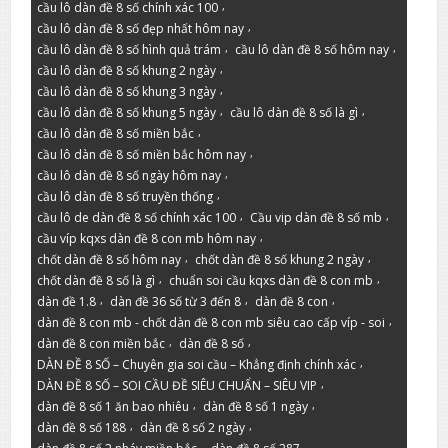
,
cầu lô dàn đề 8 số chính xác 100
,
cầu lô dàn đề 8 số đẹp nhất hôm nay
,
,
cầu lô dàn đề 8 số hình quả trám
cầu lô dàn đề 8 số hôm nay
,
cầu lô dàn đề 8 số khung 2 ngày
,
cầu lô dàn đề 8 số khung 3 ngày
,
,
cầu lô dàn đề 8 số khung 5 ngày
cầu lô dàn đề 8 số là gì
,
cầu lô dàn đề 8 số miền bắc
,
cầu lô dàn đề 8 số miền bắc hôm nay
,
cầu lô dàn đề 8 số ngày hôm nay
,
cầu lô dàn đề 8 số truyền thống
,
,
cầu lô de dàn đề 8 số chính xác 100
Cầu vip dàn đề 8 số mb
,
cầu víp kqxs dàn đề 8 con mb hôm nay
,
,
chốt dàn đề 8 số hôm nay
chốt dàn đề 8 số khung 2 ngày
,
,
chốt dàn đề 8 số là gì
chuẩn soi cầu kqxs dàn đề 8 con mb
,
,
,
dàn đề 1.8
dàn đề 36 số từ 3 đến 8
dàn đề 8 con
,
dàn đề 8 con mb - chốt dàn đề 8 con mb siêu cao cấp víp - soi
,
,
dàn đề 8 con miền bắc
dàn đề 8 số
,
DÀN ĐỀ 8 SỐ – Chuyên gia soi cầu – Khẳng định chính xác
,
DÀN ĐỀ 8 SỐ – SOI CẦU ĐỀ SIÊU CHUẨN – SIÊU VIP
,
,
dàn đề 8 số 1 ăn bao nhiêu
dàn đề 8 số 1 ngày
,
,
dàn đề 8 số 188
dàn đề 8 số 2 ngày
,
,