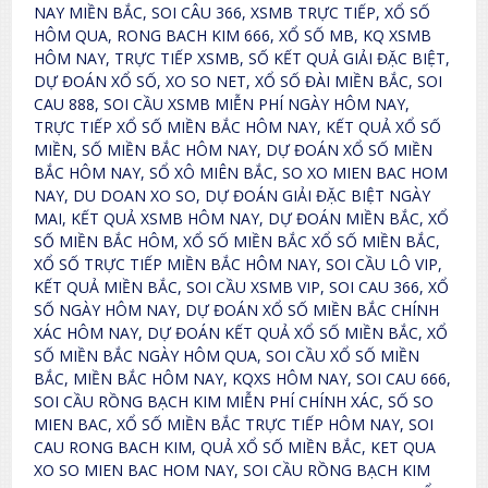
NAY MIỀN BẮC, SOI CÂU 366, XSMB TRỰC TIẾP, XỔ SỐ
HÔM QUA, RONG BACH KIM 666, XỔ SỐ MB, KQ XSMB
HÔM NAY, TRỰC TIẾP XSMB, SỐ KẾT QUẢ GIẢI ĐẶC BIỆT,
DỰ ĐOÁN XỔ SỐ, XO SO NET, XỔ SỐ ĐÀI MIỀN BẮC, SOI
CAU 888, SOI CẦU XSMB MIỄN PHÍ NGÀY HÔM NAY,
TRỰC TIẾP XỔ SỐ MIỀN BẮC HÔM NAY, KẾT QUẢ XỔ SỐ
MIỀN, SỐ MIỀN BẮC HÔM NAY, DỰ ĐOÁN XỔ SỐ MIỀN
BẮC HÔM NAY, SỔ XÔ MIÊN BẮC, SO XO MIEN BAC HOM
NAY, DU DOAN XO SO, DỰ ĐOÁN GIẢI ĐẶC BIỆT NGÀY
MAI, KẾT QUẢ XSMB HÔM NAY, DỰ ĐOÁN MIỀN BẮC, XỔ
SỐ MIỀN BẮC HÔM, XỔ SỐ MIỀN BẮC XỔ SỐ MIỀN BẮC,
XỔ SỐ TRỰC TIẾP MIỀN BẮC HÔM NAY, SOI CẦU LÔ VIP,
KẾT QUẢ MIỀN BẮC, SOI CẦU XSMB VIP, SOI CAU 366, XỔ
SỐ NGÀY HÔM NAY, DỰ ĐOÁN XỔ SỐ MIỀN BẮC CHÍNH
XÁC HÔM NAY, DỰ ĐOÁN KẾT QUẢ XỔ SỐ MIỀN BẮC, XỔ
SỐ MIỀN BẮC NGÀY HÔM QUA, SOI CẦU XỔ SỐ MIỀN
BẮC, MIỀN BẮC HÔM NAY, KQXS HÔM NAY, SOI CAU 666,
SOI CẦU RỒNG BẠCH KIM MIỄN PHÍ CHÍNH XÁC, SỐ SO
MIEN BAC, XỔ SỐ MIỀN BẮC TRỰC TIẾP HÔM NAY, SOI
CAU RONG BACH KIM, QUẢ XỔ SỐ MIỀN BẮC, KET QUA
XO SO MIEN BAC HOM NAY, SOI CẦU RỒNG BẠCH KIM