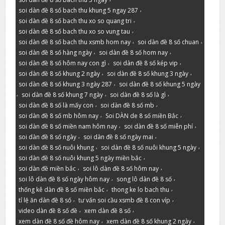
,
soi dàn đề 8 số bach thu khung 5 ngay 287
,
soi dàn đề 8 số bach thu xo so quang tri
,
soi dàn đề 8 số bach thu xo so vung tau
,
,
soi dàn đề 8 số bach thu xsmb hom nay
soi dàn đề 8 số chuan
,
,
soi dàn đề 8 số hàng ngày
soi dàn đề 8 số hom nay
,
,
soi dàn đề 8 số hôm nay con gì
soi dàn đề 8 số kép vip
,
,
soi dàn đề 8 số khung 2 ngày
soi dàn đề 8 số khung 3 ngày
,
soi dàn đề 8 số khung 3 ngày 287
soi dàn đề 8 số khung 5 ngày
,
,
,
soi dàn đề 8 số khung 7 ngày
soi dàn đề 8 số là gì
,
,
soi dàn đề 8 số là mấy con
soi dàn đề 8 số mb
,
,
soi dàn đề 8 số mb hôm nay
Soi DÀN de 8 số miền Bắc
,
,
soi dàn đề 8 số miền nam hôm nay
soi dàn đề 8 số miễn phí
,
,
soi dàn đề 8 số ngày
soi dàn đề 8 số ngày mai
,
,
soi dàn đề 8 số nuôi khung
soi dàn đề 8 số nuôi khung 5 ngày
,
soi dàn đề 8 số nuôi khung 5 ngày miền bắc
,
,
soi dàn đề miền bắc
soi lô dàn đề 8 số hôm nay
,
,
soi lô dàn đề 8 số ngày hôm nay
song lô dàn đề 8 số
,
,
thống kê dàn đề 8 số miền bắc
thong ke lo bach thu
,
,
tỉ lệ ăn dàn đề 8 số
tư vấn soi cầu xsmb đề 8 con víp
,
,
video dàn đề 8 số đề
xem dàn đề 8 số
,
,
xem dàn đề 8 số đề hôm nay
xem dàn đề 8 số khung 2 ngày