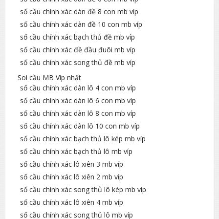
số cầu chính xác dàn đề 8 con mb víp
số cầu chính xác dàn đề 10 con mb víp
số cầu chính xác bạch thủ đề mb víp
số cầu chính xác đề đầu đuôi mb víp
số cầu chính xác song thủ đề mb víp
Soi cầu MB Víp nhất
số cầu chính xác dàn lô 4 con mb víp
số cầu chính xác dàn lô 6 con mb víp
số cầu chính xác dàn lô 8 con mb víp
số cầu chính xác dàn lô 10 con mb víp
số cầu chính xác bạch thủ lô kép mb víp
số cầu chính xác bạch thủ lô mb víp
số cầu chính xác lô xiên 3 mb víp
số cầu chính xác lô xiên 2 mb víp
số cầu chính xác song thủ lô kép mb víp
số cầu chính xác lô xiên 4 mb víp
số cầu chính xác song thủ lô mb víp