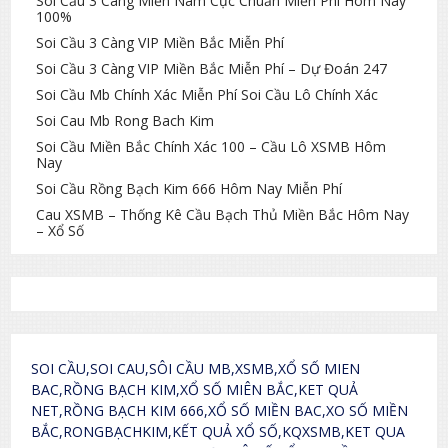
Soi Cầu 3 Càng Miền Nam Cực Chuẩn Miễn Phí Hôm Nay
100%
Soi Cầu 3 Càng VIP Miền Bắc Miễn Phí
Soi Cầu 3 Càng VIP Miền Bắc Miễn Phí – Dự Đoán 247
Soi Cầu Mb Chính Xác Miễn Phí Soi Cầu Lô Chính Xác
Soi Cau Mb Rong Bach Kim
Soi Cầu Miền Bắc Chính Xác 100 – Cầu Lô XSMB Hôm
Nay
Soi Cầu Rồng Bạch Kim 666 Hôm Nay Miễn Phí
Cau XSMB – Thống Kê Cầu Bạch Thủ Miền Bắc Hôm Nay
– Xổ Số
SOI CẦU,SOI CAU,SÔI CẦU MB,XSMB,XỔ SỐ MIEN
BAC,RỒNG BẠCH KIM,XỔ SỐ MIÊN BẮC,KET QUẢ
NET,RỒNG BẠCH KIM 666,XỔ SỐ MIỀN BAC,XO SỐ MIỀN
BẮC,RONGBẠCHKIM,KẾT QUẢ XỔ SỐ,KQXSMB,KET QUA