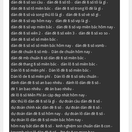
,
,
,
dàn đề 8 số soi cầu
dàn đề 8 số tô
dàn đề 8 số tô là gì
,
,
dàn đề 8 số tô miền bắc
dàn đề 8 số trong lô đề là gì
,
,
dàn đề 8 số và song thủ lô là gì
dàn đề 8 số về số gì
,
,
dàn đề 8 số vip hôm nay
dàn đề 8 số vip là gì
,
,
dàn đề 8 số vip miền bắc
dàn đề 8 số vip miền bắc hôm nay
,
,
,
dàn đề 8 số xiên 2
dàn đề 8 số xiên 3
dàn đề 8 số xo so
,
dàn đề 8 số xổ số miền bắc
,
,
dàn đề 8 số xổ số miền bắc hôm nay
dàn đề 8 số xsmb
,
,
dàn đề chuẩn 8 số mb
Dàn de chuẩn hôm nay
,
dàn đề mb chuẩn 8 số dàn đề 8 số miền bắc
,
,
dàn đề thang 8 số miền bắc
dàn lô 8 số miền bắc
,
,
Dàn lô 8 số miền phí
Dàn lô đề 8 số miền bắc
,
,
Dàn lô de 8 số miền phí
Dàn lô đề 8 số siêu chuẩn
,
,
đánh dàn đề 8 số an bao nhiêu
đánh lô dàn đề 8 số
,
,
đè 1 ăn bao nhiêu
đề ăn bao nhiêu
,
đề lô 8 số Miễn Phí ăn cặp đẹp nhất hôm nay
,
,
độc thủ lô dàn đề 8 số là gì
dự đoán cầu dàn đề 8 số
,
,
dự đoán chính xác dàn đề 8 số
dự đoán dàn đề 8 số
,
,
dự đoán dàn đề 8 số hôm nay
dự đoán lô dàn đề 8 số
,
dự đoán lô dàn đề 8 số miền bắc hôm nay
,
,
hôm nay bắt dàn đề 8 số
kinh nghiệm soi chuẩn dàn 8 con
,
,