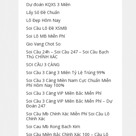
Dự đoán KQXS 3 Miền
Lấy Số Đề Chuẩn
Lô Đẹp Hôm Nay
Soi Cầu Lô Đề XSMB
Soi Lô MB Miễn Phí
Gio Vang Chot So
Soi Cầu 24h – Soi Cầu 247 – Soi Cầu Bạch
Thủ CHÍNH XÁC
SOI CẦU 3 CÀNG
Soi Cầu 3 Càng 3 Miền Tỷ Lệ Trúng 99%
Soi Cầu 3 Càng Miền Nam Cực Chuẩn Miễn
Phí Hôm Nay 100%
Soi Cầu 3 Càng VIP Miền Bắc Miễn Phí
Soi Cầu 3 Càng VIP Miền Bắc Miễn Phí – Dự
Đoán 247
Soi Cầu Mb Chính Xác Miễn Phí Soi Cầu Lô
Chính Xác
Soi Cau Mb Rong Bach Kim
Soi Cầu Miền Bắc Chính Xác 100 – Cầu Lô