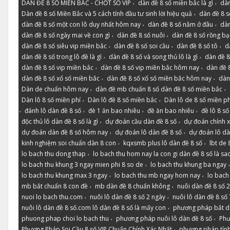
,
,
DÀN ĐỀ 8 SỐ MIỀN BẮC - CHỐT SỐ VIP
dàn đề 8 số miền bắc là gì
dàn
,
Dàn đề 8 số Miền Bắc và 5 cách tính đầu tư sinh lời hiệu quả
dàn đề 8 
,
,
dàn đề 8 số một con lô duy nhất hôm nay
dàn đề 8 số nằm ở đâu
dàn
,
,
dàn đề 8 số ngày mai về con gì
dàn đề 8 số nuôi
dàn đề 8 số rồng bạ
,
,
,
dàn đề 8 số siêu vip miền bắc
dàn đề 8 số soi cầu
dàn đề 8 số tô
d
,
,
dàn đề 8 số trong lô đề là gì
dàn đề 8 số và song thủ lô là gì
dàn đề 8
,
,
dàn đề 8 số vip miền bắc
dàn đề 8 số vip miền bắc hôm nay
dàn đề 8
,
,
dàn đề 8 số xổ số miền bắc
dàn đề 8 số xổ số miền bắc hôm nay
dàn
,
,
Dàn de chuẩn hôm nay
dàn đề mb chuẩn 8 số dàn đề 8 số miền bắc
,
,
Dàn lô 8 số miền phí
Dàn lô đề 8 số miền bắc
Dàn lô de 8 số miền ph
,
,
,
,
đánh lô dàn đề 8 số
đè 1 ăn bao nhiêu
đề ăn bao nhiêu
đề lô 8 s
,
,
độc thủ lô dàn đề 8 số là gì
dự đoán cầu dàn đề 8 số
dự đoán chính x
,
,
dự đoán dàn đề 8 số hôm nay
dự đoán lô dàn đề 8 số
dự đoán lô dà
,
,
kinh nghiệm soi chuẩn dàn 8 con
kqxsmb plus lô dàn đề 8 số
lbt de
,
lo bach thu dong thap
lo bach thu hom nay la con gi dàn đề 8 số là sa
,
lo bach thu khung 3 ngay mien phi 8 so de
lo bach thu khung ba ngay
,
,
lo bach thu khung max 3 ngay
lo bach thu mb ngay hom nay
lo bach
,
,
mb bắt chuẩn 8 con đề
mb dàn đề 8 chuẩn không
nuôi dàn đề 8 số 
,
,
nuoi lo bach thu.com
nuôi lô dàn đề 8 số 2 ngày
nuôi lô dàn đề 8 số
,
nuôi lô dàn đề 8 số.com lô dàn đề 8 số là mấy con
phương pháp bắt d
,
,
phuong phap choi lo bach thu
phương pháp nuôi lô dàn đề 8 số
Phư
,
Phương Pháp Soi Cầu 8 số VIP Chuẩn Chính Xác Nhất
phương pháp tính