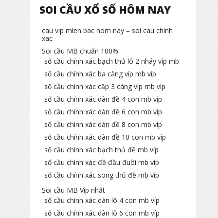
SOI CẦU XỔ SỐ HÔM NAY
cau vip mien bac hom nay – soi cau chinh
xac
Soi cầu MB chuẩn 100%
số cầu chính xác bạch thủ lô 2 nháy víp mb
số cầu chính xác ba càng víp mb víp
số cầu chính xác cặp 3 càng víp mb víp
số cầu chính xác dàn đề 4 con mb víp
số cầu chính xác dàn đề 6 con mb víp
số cầu chính xác dàn đề 8 con mb víp
số cầu chính xác dàn đề 10 con mb víp
số cầu chính xác bạch thủ đề mb víp
số cầu chính xác đề đầu đuôi mb víp
số cầu chính xác song thủ đề mb víp
Soi cầu MB Víp nhất
số cầu chính xác dàn lô 4 con mb víp
số cầu chính xác dàn lô 6 con mb víp