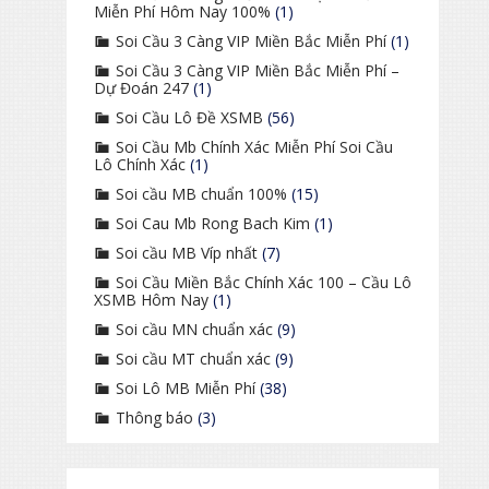
Miễn Phí Hôm Nay 100%
(1)
Soi Cầu 3 Càng VIP Miền Bắc Miễn Phí
(1)
Soi Cầu 3 Càng VIP Miền Bắc Miễn Phí –
Dự Đoán 247
(1)
Soi Cầu Lô Đề XSMB
(56)
Soi Cầu Mb Chính Xác Miễn Phí Soi Cầu
Lô Chính Xác
(1)
Soi cầu MB chuẩn 100%
(15)
Soi Cau Mb Rong Bach Kim
(1)
Soi cầu MB Víp nhất
(7)
Soi Cầu Miền Bắc Chính Xác 100 – Cầu Lô
XSMB Hôm Nay
(1)
Soi cầu MN chuẩn xác
(9)
Soi cầu MT chuẩn xác
(9)
Soi Lô MB Miễn Phí
(38)
Thông báo
(3)