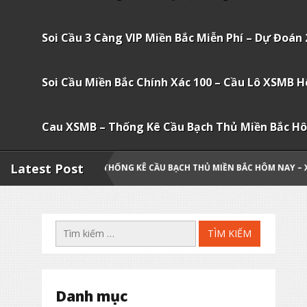
Soi Cầu 3 Càng VIP Miền Bắc Miễn Phí – Dự Đoán 
Soi Cầu Miền Bắc Chính Xác 100 – Cầu Lô XSMB 
Cau XSMB – Thống Kê Cầu Bạch Thủ Miền Bắc Hô
Latest Post
– THỐNG KÊ CẦU BẠCH THỦ MIỀN BẮC HÔM NAY – XỔ SỐ
SOI CẦU 
Tìm
kiếm
cho:
Danh mục