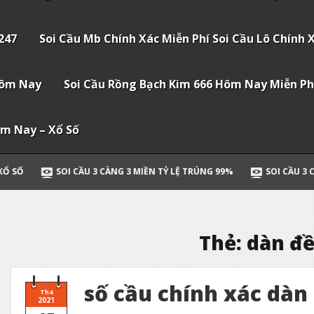
247
Soi Cầu Mb Chính Xác Miễn Phí Soi Cầu Lô Chính 
Hôm Nay
Soi Cầu Rồng Bạch Kim 666 Hôm Nay Miễn Ph
m Nay – Xổ Số
3 CÀNG 3 MIỀN TỶ LỆ TRÚNG 99%
SOI CẦU 3 CÀNG VIP MIỀN BẮC MI
Thẻ:
dàn đề
số cầu chính xác dàn
Th4
2021