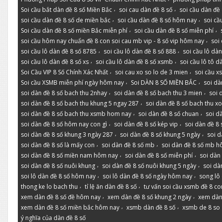
,
,
Soi cầu bắt dàn đề 8 số Miền Bắc
soi cau dàn đề 8 số
soi cầu dàn đề 
,
,
soi cầu dàn đề 8 số de miền bắc
soi cầu dàn đề 8 số hôm nay
soi cầ
,
,
Soi cầu dàn đề 8 số miền Bắc miễn phí
soi cầu dàn đề 8 số miễn phí
,
soi cầu hôm nay chuẩn đề 8 con soi cau mb vip - 8 số vip hôm nay
soi
,
,
soi cầu lô dàn đề 8 số 8785
soi cầu lô dàn đề 8 số 888
soi cầu lô dàn
,
,
soi cầu lô dàn đề 8 số xs
soi cầu lô dàn đề 8 số xsmb
soi cầu lô tô d
,
,
Soi Cầu VIP 8 Số Chính Xác Nhất
soi cau xo so lo de 3 mien
soi cầu x
,
,
Soi cầu XSMB miễn phí ngày hôm nay
Soi DÀN 8 SỐ MIỀN BẮC
soi dà
,
,
soi dàn đề 8 số bach thu 2nhay
soi dàn đề 8 số bach thu 3 mien
soi 
,
soi dàn đề 8 số bach thu khung 5 ngay 287
soi dàn đề 8 số bach thu xo
,
,
soi dàn đề 8 số bach thu xsmb hom nay
soi dàn đề 8 số chuan
soi d
,
,
soi dàn đề 8 số hôm nay con gì
soi dàn đề 8 số kép vip
soi dàn đề 8
,
,
soi dàn đề 8 số khung 3 ngày 287
soi dàn đề 8 số khung 5 ngày
soi d
,
,
soi dàn đề 8 số là mấy con
soi dàn đề 8 số mb
soi dàn đề 8 số mb 
,
,
soi dàn đề 8 số miền nam hôm nay
soi dàn đề 8 số miễn phí
soi dàn
,
,
soi dàn đề 8 số nuôi khung
soi dàn đề 8 số nuôi khung 5 ngày
soi dà
,
,
soi lô dàn đề 8 số hôm nay
soi lô dàn đề 8 số ngày hôm nay
song lô
,
,
thong ke lo bach thu
tỉ lệ ăn dàn đề 8 số
tư vấn soi cầu xsmb đề 8 co
,
,
xem dàn đề 8 số đề hôm nay
xem dàn đề 8 số khung 2 ngày
xem dàn
,
,
xem dàn đề 8 số miền bắc hôm nay
xsmb dàn đề 8 số
xsmb de 8 so
ý nghĩa của dàn đề 8 số