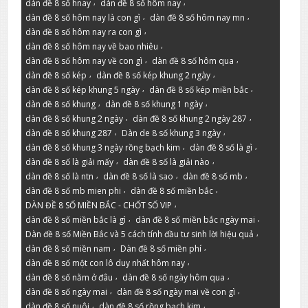
,
,
dàn đề 8 số hnay
dàn đề 8 số hôm nay
,
,
dàn đề 8 số hôm nay là con gì
dàn đề 8 số hôm nay mn
,
dàn đề 8 số hôm nay ra con gì
,
dàn đề 8 số hôm nay về bao nhiêu
,
,
dàn đề 8 số hôm nay về con gì
dàn đề 8 số hôm qua
,
,
dàn đề 8 số kép
dàn đề 8 số kép khung 2 ngày
,
,
dàn đề 8 số kép khung 5 ngày
dàn đề 8 số kép miền bắc
,
,
dàn đề 8 số khung
dàn đề 8 số khung 1 ngày
,
,
dàn đề 8 số khung 2 ngày
dàn đề 8 số khung 2 ngày 287
,
,
dàn đề 8 số khung 287
Dàn de 8 số khung 3 ngày
,
,
dàn đề 8 số khung 3 ngày rồng bạch kim
dàn đề 8 số là gì
,
,
dàn đề 8 số là giải mấy
dàn đề 8 số là giải nào
,
,
,
dàn đề 8 số là ntn
dàn đề 8 số là sao
dàn đề 8 số mb
,
,
dàn đề 8 số mb mien phi
dàn đề 8 số miền bắc
,
DÀN ĐỀ 8 SỐ MIỀN BẮC - CHỐT SỐ VIP
,
,
dàn đề 8 số miền bắc là gì
dàn đề 8 số miền bắc ngày mai
,
Dàn đề 8 số Miền Bắc và 5 cách tính đầu tư sinh lời hiệu quả
,
,
dàn đề 8 số miền nam
Dàn đề 8 số miền phí
,
dàn đề 8 số một con lô duy nhất hôm nay
,
,
dàn đề 8 số nằm ở đâu
dàn đề 8 số ngày hôm qua
,
,
dàn đề 8 số ngày mai
dàn đề 8 số ngày mai về con gì
,
,
dàn đề 8 số nuôi
dàn đề 8 số rồng bạch kim