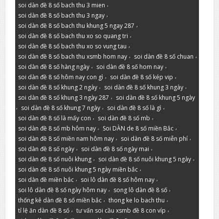
,
soi dàn đề 8 số bach thu 3 mien
,
soi dàn đề 8 số bach thu 3 ngay
,
soi dàn đề 8 số bach thu khung 5 ngay 287
,
soi dàn đề 8 số bach thu xo so quang tri
,
soi dàn đề 8 số bach thu xo so vung tau
,
,
soi dàn đề 8 số bach thu xsmb hom nay
soi dàn đề 8 số chuan
,
,
soi dàn đề 8 số hàng ngày
soi dàn đề 8 số hom nay
,
,
soi dàn đề 8 số hôm nay con gì
soi dàn đề 8 số kép vip
,
,
soi dàn đề 8 số khung 2 ngày
soi dàn đề 8 số khung 3 ngày
,
soi dàn đề 8 số khung 3 ngày 287
soi dàn đề 8 số khung 5 ngày
,
,
,
soi dàn đề 8 số khung 7 ngày
soi dàn đề 8 số là gì
,
,
soi dàn đề 8 số là mấy con
soi dàn đề 8 số mb
,
,
soi dàn đề 8 số mb hôm nay
Soi DÀN de 8 số miền Bắc
,
,
soi dàn đề 8 số miền nam hôm nay
soi dàn đề 8 số miễn phí
,
,
soi dàn đề 8 số ngày
soi dàn đề 8 số ngày mai
,
,
soi dàn đề 8 số nuôi khung
soi dàn đề 8 số nuôi khung 5 ngày
,
soi dàn đề 8 số nuôi khung 5 ngày miền bắc
,
,
soi dàn đề miền bắc
soi lô dàn đề 8 số hôm nay
,
,
soi lô dàn đề 8 số ngày hôm nay
song lô dàn đề 8 số
,
,
thống kê dàn đề 8 số miền bắc
thong ke lo bach thu
,
,
tỉ lệ ăn dàn đề 8 số
tư vấn soi cầu xsmb đề 8 con víp