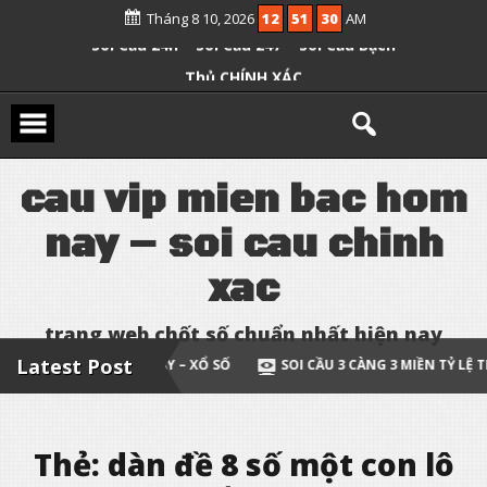
Soi Cầu 3 Càng Miền Nam Cực Chuẩn
Skip
Tháng 8 10, 2026
12
51
31
AM
to
Miễn Phí Hôm Nay 100%
content
Soi Cầu 24h – Soi Cầu 247 – Soi Cầu Bạch
Thủ CHÍNH XÁC
Soi Cau Mb Rong Bach Kim
Giờ Vàng Chốt Số Miền Bắc Hôm Nay –
c
a
u
v
i
p
m
i
e
n
b
a
c
h
o
m
Xổ Số 666
n
a
y
–
s
o
i
c
a
u
c
h
i
n
h
x
a
c
t
r
a
n
g
w
e
b
c
h
ố
t
s
ố
c
h
u
ẩ
n
n
h
ấ
t
h
i
ệ
n
n
a
y
Latest Post
ÔM NAY – XỔ SỐ
SOI CẦU 3 CÀNG 3 MIỀN TỶ LỆ TRÚNG 99%
S
Thẻ:
dàn đề 8 số một con lô