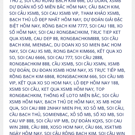
THU 2, SOI CẦU RỒNG BẠCH KIM 666, DU DOAN, XSMB
DỰ ĐOÁN XỔ SỐ MIỀN BẮC HÔM NAY, CẦU BẠCH KIM,
SOI CÂU XSMB, SOI CAU XSMB VIP, THAM KHẢO XSMB,
BẠCH THỦ LÔ ĐẸP NHẤT HÔM NAY, DỰ ĐOÁN GIẢI ĐẶC
BIỆT HÔM NAY, RỒNG BẠCH KIM 7777, SOI CAU 188, XO
SỐ HÔM NAY, SOI CAU RONGBACHKIM, TRUC TIEP KET
QUA XSMB, CAU DEP 88, RONGBACHKIM888, SOI CẦU
BACH KIM, MIENBAC, DU DOAN XO SO MIEN BAC HOM
NAY, SOI CAU XS MB, RONG BACH KIM666, KẾT QUA XO
SO, SOI CAU 6666, SOI CAU 777, SOI CẦU 2888,
RONGBACHKIM 888, CẦU XSMB, SOI CẦU XSMN, XSMB
DỰ ĐOÁN, DU ĐOAN XSMB HOM NAY, XS TRỰC TIẾP MB,
RỒNG BẠCH KIM 6868, RONGBACHKIM 666, SOI CẦU MB
VIP, KẾT QUA XO SO HOM NAY, LÔ ĐẸP HÔM NAY 188,
XSMB SOI CẦU, KET QUA XSMB HÔM NAY, TOP
RONGBACHKIM, THỐNG KÊ LOTO MIỀN BẮC, SOI CÂU
XSMB HÔM NAY, BẠCH THỦ DE HÔM NAY, XS MB HOM
QUA, SOI CAU 888 2NHAY MIEN PHI, XO SÔ MB, SOI CÂU,
CẦU BẠCH THỦ, SOMIENBAC, XÔ SỐ MB, SỐ XO MB, SOI
CAU VIP 888, SOI CẦU VIP MB, DỰ ĐOÁN KQXS, SOI CAU
WIN 2888, CẦU 888, XOSO HOM NAY, CẦU 666, XSKTMB
NGÀY HÔM NAY, SOI CÂU RÔNG BACH KIM, SOI CẦU WIN