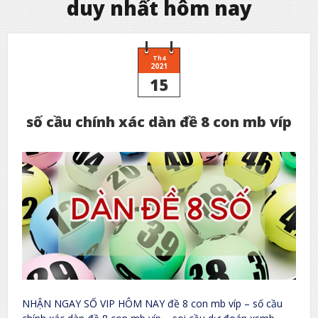
duy nhất hôm nay
Th4
2021
15
số cầu chính xác dàn đề 8 con mb víp
NHẬN NGAY SỐ VIP HÔM NAY đề 8 con mb víp – số cầu