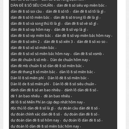
,
,
DÀN ĐỀ 8 SỐ SIÊU CHUẨN
dàn đề 8 số siêu vip miền bắc
,
,
,
dàn đề 8 số soi cầu
dàn đề 8 số tô
dàn đề 8 số tô là gì
,
,
dàn đề 8 số tô miền bắc
dàn đề 8 số trong lô đề là gì
,
,
dàn đề 8 số và song thủ lô là gì
dàn đề 8 số về số gì
,
,
dàn đề 8 số vip hôm nay
dàn đề 8 số vip là gì
,
,
dàn đề 8 số vip miền bắc
dàn đề 8 số vip miền bắc hôm nay
,
,
,
dàn đề 8 số xiên 2
dàn đề 8 số xiên 3
dàn đề 8 số xo so
,
dàn đề 8 số xổ số miền bắc
,
,
dàn đề 8 số xổ số miền bắc hôm nay
dàn đề 8 số xsmb
,
,
dàn đề chuẩn 8 số mb
Dàn de chuẩn hôm nay
,
dàn đề mb chuẩn 8 số dàn đề 8 số miền bắc
,
,
dàn đề thang 8 số miền bắc
dàn lô 8 số miền bắc
,
,
Dàn lô 8 số miền phí
Dàn lô đề 8 số miền bắc
,
,
Dàn lô de 8 số miền phí
Dàn lô đề 8 số siêu chuẩn
,
,
đánh dàn đề 8 số an bao nhiêu
đánh lô dàn đề 8 số
,
,
đè 1 ăn bao nhiêu
đề ăn bao nhiêu
,
đề lô 8 số Miễn Phí ăn cặp đẹp nhất hôm nay
,
,
độc thủ lô dàn đề 8 số là gì
dự đoán cầu dàn đề 8 số
,
,
dự đoán chính xác dàn đề 8 số
dự đoán dàn đề 8 số
,
,
dự đoán dàn đề 8 số hôm nay
dự đoán lô dàn đề 8 số
,
dự đoán lô dàn đề 8 số miền bắc hôm nay