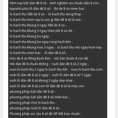
,
,
hôm nay bắt dàn đề 8 số
kinh nghiệm soi chuẩn dàn 8 con
,
,
kqxsmb plus lô dàn đề 8 số
lbt de 8 so mien bac
,
,
lo bach thu 388 de 8 so
lo bach thu dong thap
,
lo bach thu hom nay la con gi dàn đề 8 số là sao
,
lo bach thu khung 3 ngay 388 de 8 so
,
lo bach thu khung 3 ngay mien phi 8 so de
,
lo bach thu khung ba ngay
,
lo bach thu khung ba ngay rong bach kim
,
,
lo bach thu khung max 3 ngay
lo bach thu mb ngay hom nay
,
,
lo bach thu mien bac
lô dàn đề 8 số
,
,
loto de 8 so Rồng Bạch Kim
mb bắt chuẩn 8 con đề
,
,
mb dàn đề 8 chuẩn không
nuôi dàn đề 8 số 2 ngày
,
,
nuoi lo bach thu 2 ngay lo bach thu mb
nuoi lo bach thu.com
,
,
nuôi lô dàn đề 8 số 2 ngày
nuôi lô dàn đề 8 số 7 ngày
,
nuôi lô dàn đề 8 số khung 3 ngày dep nhat
,
nuôi lô dàn đề 8 số.com lô dàn đề 8 số là mấy con
,
phương pháp bắt dàn đề 8 số
,
phương pháp bắt dàn đề 8 số miền bắc
,
phuong phap choi lo bach thu
,
phương pháp nuôi lô dàn đề 8 số
,
Phương pháp soi cầu 8 số đề VIP MB bao chuẩn