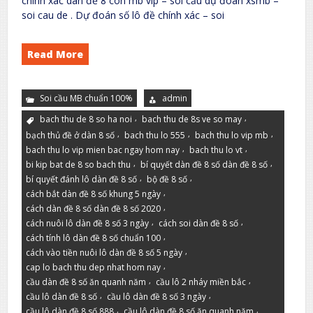
chính xác dàn đề 8 con mb víp – soi cầu dự đoán xsmb –
soi cau de . Dự đoán số lô đề chính xác – soi
Read More
Soi cầu MB chuẩn 100%
admin
,
,
bach thu de 8 so ha noi
bach thu de 8s ve so may
,
,
,
bạch thủ đề ở dàn 8 số
bach thu lo 555
bach thu lo vip mb
,
,
bach thu lo vip mien bac ngay hom nay
bach thu lo vt
,
,
bi kip bat de 8 so bach thu
bí quyết dàn đề 8 số dàn đề 8 số
,
,
bí quyết đánh lô dàn đề 8 số
bộ đề 8 số
,
cách bắt dàn đề 8 số khung 5 ngày
,
cách dàn đề 8 số dàn đề 8 số 2020
,
,
cách nuôi lô dàn đề 8 số 3 ngày
cách soi dàn đề 8 số
,
cách tính lô dàn đề 8 số chuẩn 100
,
cách vào tiền nuôi lô dàn đề 8 số 5 ngày
,
cap lo bach thu dep nhat hom nay
,
,
cầu dàn đề 8 số ăn quanh năm
cầu lô 2 nháy miền bắc
,
,
cầu lô dàn đề 8 số
cầu lô dàn đề 8 số 3 ngày
,
,
cầu lô dàn đề 8 số 888
cầu lô dàn đề 8 số ăn quanh năm