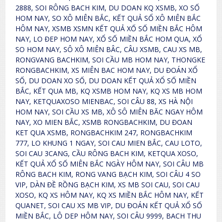
2888, SOI RÔNG BACH KIM, DU DOAN KQ XSMB, XO SỐ
HOM NAY, SO XÔ MIÊN BẮC, KẾT QUẢ SỔ XÔ MIÊN BẮC
HÔM NAY, XSMB XSMN KẾT QUẢ XỐ SỐ MIỀN BẮC HÔM
NAY, LO ĐEP HOM NAY, XỔ SỐ MIỀN BẮC HOM QUA, XỔ
SO HOM NAY, SÔ XÔ MIÊN BÂC, CÂU XSMB, CAU XS MB,
RONGVANG BACHKIM, SOI CẦU MB HOM NAY, THONGKE
RONGBACHKIM, XS MIÊN BAC HOM NAY, DU ĐOÁN XỔ
SỐ, DU DOAN XO SỐ, DU DOAN KẾT QUẢ XỔ SỐ MIỀN
BẮC, KẾT QUA MB, KQ XSMB HOM NAY, KQ XS MB HOM
NAY, KETQUAXOSO MIENBAC, SOI CÂU 88, XS HÀ NỘI
HOM NAY, SOI CẦU XS MB, XÔ SÔ MIÊN BĂC NGAY HÔM
NAY, XO MIEN BẮC, XSMB RONGBACHKIM, DU ĐOAN
KET QUA XSMB, RONGBACHKIM 247, RONGBACHKIM
777, LO KHUNG 1 NGAY, SOI CAU MIEN BẮC, CAU LOTO,
SOI CAU 3CANG, CẦU RÔNG BACH KIM, KETQUA XOSO,
KẾT QUẢ XỔ SỐ MIÊN BẮC NGÀY HÔM NAY, SOI CÂU MB
RÔNG BACH KIM, RONG VANG BẠCH KIM, SOI CÂU 4 SO
VIP, DÀN ĐỀ RỒNG BẠCH KIM, XS MB SOI CAU, SOI CAU
XOSO, KQ XS HÔM NAY, KQ XS MIỀN BẮC HÔM NAY, KẾT
QUANET, SOI CAU XS MB VIP, DU ĐOÁN KẾT QUẢ XỔ SỐ
MIỀN BẮC, LÔ DEP HÔM NAY, SOI CÂU 9999, BACH THU