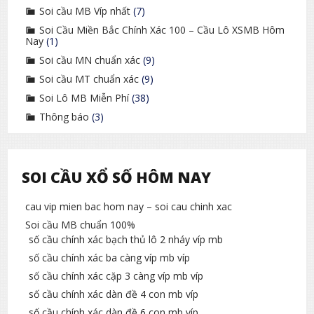
Soi cầu MB Víp nhất
(7)
Soi Cầu Miền Bắc Chính Xác 100 – Cầu Lô XSMB Hôm
Nay
(1)
Soi cầu MN chuẩn xác
(9)
Soi cầu MT chuẩn xác
(9)
Soi Lô MB Miễn Phí
(38)
Thông báo
(3)
SOI CẦU XỔ SỐ HÔM NAY
cau vip mien bac hom nay – soi cau chinh xac
Soi cầu MB chuẩn 100%
số cầu chính xác bạch thủ lô 2 nháy víp mb
số cầu chính xác ba càng víp mb víp
số cầu chính xác cặp 3 càng víp mb víp
số cầu chính xác dàn đề 4 con mb víp
số cầu chính xác dàn đề 6 con mb víp