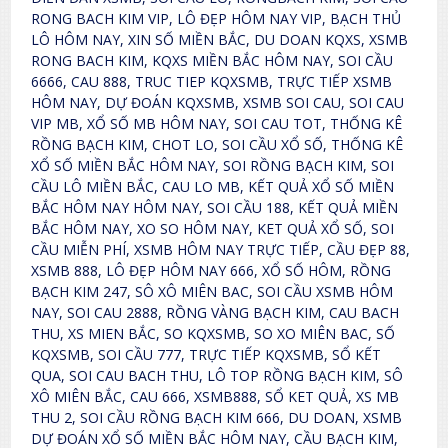
RONG BACH KIM VIP, LÔ ĐẸP HÔM NAY VIP, BẠCH THỦ
LÔ HÔM NAY, XIN SỐ MIỀN BẮC, DU DOAN KQXS, XSMB
RONG BACH KIM, KQXS MIỀN BẮC HÔM NAY, SOI CẦU
6666, CAU 888, TRUC TIEP KQXSMB, TRỰC TIẾP XSMB
HÔM NAY, DỰ ĐOÁN KQXSMB, XSMB SOI CAU, SOI CAU
VIP MB, XỔ SỐ MB HÔM NAY, SOI CAU TOT, THỐNG KÊ
RỒNG BẠCH KIM, CHOT LO, SOI CẦU XỔ SỐ, THỐNG KÊ
XỔ SỐ MIỀN BẮC HÔM NAY, SOI RỒNG BẠCH KIM, SOI
CẦU LÔ MIỀN BẮC, CAU LO MB, KẾT QUẢ XỔ SỐ MIỀN
BẮC HÔM NAY HÔM NAY, SOI CẦU 188, KẾT QUẢ MIỀN
BẮC HÔM NAY, XO SO HÔM NAY, KET QUẢ XỔ SỐ, SOI
CẦU MIỄN PHÍ, XSMB HÔM NAY TRỰC TIẾP, CẦU ĐẸP 88,
XSMB 888, LÔ ĐẸP HÔM NAY 666, XỔ SỐ HÔM, RỒNG
BẠCH KIM 247, SÔ XÔ MIÊN BAC, SOI CẦU XSMB HÔM
NAY, SOI CAU 2888, RỒNG VÀNG BẠCH KIM, CAU BACH
THU, XS MIEN BẮC, SO KQXSMB, SO XO MIÊN BAC, SỐ
KQXSMB, SOI CẦU 777, TRỰC TIẾP KQXSMB, SỔ KẾT
QUA, SOI CAU BACH THU, LÔ TOP RỒNG BẠCH KIM, SÔ
XÔ MIÊN BẮC, CAU 666, XSMB888, SỔ KET QUẢ, XS MB
THU 2, SOI CẦU RỒNG BẠCH KIM 666, DU DOAN, XSMB
DỰ ĐOÁN XỔ SỐ MIỀN BẮC HÔM NAY, CẦU BẠCH KIM,