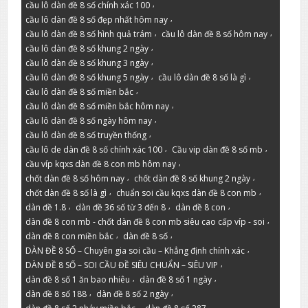
,
cầu lô dàn đề 8 số chính xác 100
,
cầu lô dàn đề 8 số đẹp nhất hôm nay
,
,
cầu lô dàn đề 8 số hình quả trám
cầu lô dàn đề 8 số hôm nay
,
cầu lô dàn đề 8 số khung 2 ngày
,
cầu lô dàn đề 8 số khung 3 ngày
,
,
cầu lô dàn đề 8 số khung 5 ngày
cầu lô dàn đề 8 số là gì
,
cầu lô dàn đề 8 số miền bắc
,
cầu lô dàn đề 8 số miền bắc hôm nay
,
cầu lô dàn đề 8 số ngày hôm nay
,
cầu lô dàn đề 8 số truyền thống
,
,
cầu lô de dàn đề 8 số chính xác 100
Cầu vip dàn đề 8 số mb
,
cầu víp kqxs dàn đề 8 con mb hôm nay
,
,
chốt dàn đề 8 số hôm nay
chốt dàn đề 8 số khung 2 ngày
,
,
chốt dàn đề 8 số là gì
chuẩn soi cầu kqxs dàn đề 8 con mb
,
,
,
dàn đề 1.8
dàn đề 36 số từ 3 đến 8
dàn đề 8 con
,
dàn đề 8 con mb - chốt dàn đề 8 con mb siêu cao cấp víp - soi
,
,
dàn đề 8 con miền bắc
dàn đề 8 số
,
DÀN ĐỀ 8 SỐ – Chuyên gia soi cầu – Khẳng định chính xác
,
DÀN ĐỀ 8 SỐ – SOI CẦU ĐỀ SIÊU CHUẨN – SIÊU VIP
,
,
dàn đề 8 số 1 ăn bao nhiêu
dàn đề 8 số 1 ngày
,
,
dàn đề 8 số 188
dàn đề 8 số 2 ngày
,
,