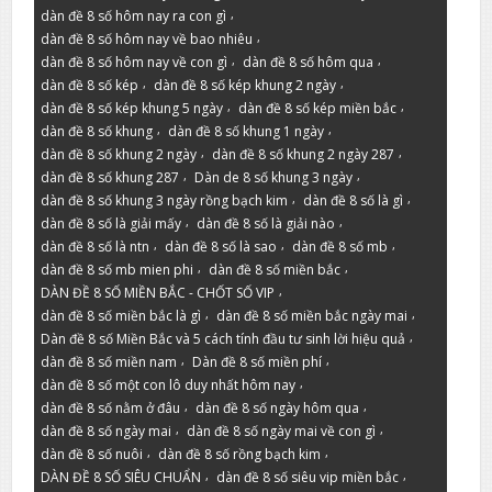
,
dàn đề 8 số hôm nay ra con gì
,
dàn đề 8 số hôm nay về bao nhiêu
,
,
dàn đề 8 số hôm nay về con gì
dàn đề 8 số hôm qua
,
,
dàn đề 8 số kép
dàn đề 8 số kép khung 2 ngày
,
,
dàn đề 8 số kép khung 5 ngày
dàn đề 8 số kép miền bắc
,
,
dàn đề 8 số khung
dàn đề 8 số khung 1 ngày
,
,
dàn đề 8 số khung 2 ngày
dàn đề 8 số khung 2 ngày 287
,
,
dàn đề 8 số khung 287
Dàn de 8 số khung 3 ngày
,
,
dàn đề 8 số khung 3 ngày rồng bạch kim
dàn đề 8 số là gì
,
,
dàn đề 8 số là giải mấy
dàn đề 8 số là giải nào
,
,
,
dàn đề 8 số là ntn
dàn đề 8 số là sao
dàn đề 8 số mb
,
,
dàn đề 8 số mb mien phi
dàn đề 8 số miền bắc
,
DÀN ĐỀ 8 SỐ MIỀN BẮC - CHỐT SỐ VIP
,
,
dàn đề 8 số miền bắc là gì
dàn đề 8 số miền bắc ngày mai
,
Dàn đề 8 số Miền Bắc và 5 cách tính đầu tư sinh lời hiệu quả
,
,
dàn đề 8 số miền nam
Dàn đề 8 số miền phí
,
dàn đề 8 số một con lô duy nhất hôm nay
,
,
dàn đề 8 số nằm ở đâu
dàn đề 8 số ngày hôm qua
,
,
dàn đề 8 số ngày mai
dàn đề 8 số ngày mai về con gì
,
,
dàn đề 8 số nuôi
dàn đề 8 số rồng bạch kim
,
,
DÀN ĐỀ 8 SỐ SIÊU CHUẨN
dàn đề 8 số siêu vip miền bắc