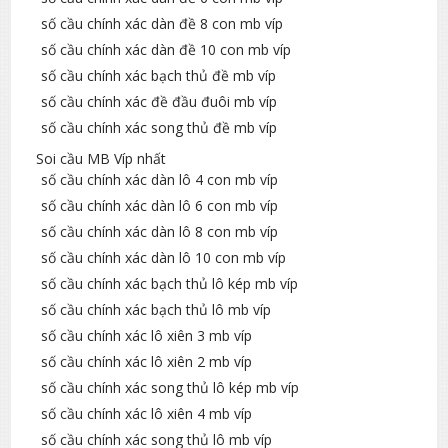
số cầu chính xác dàn đề 8 con mb víp
số cầu chính xác dàn đề 10 con mb víp
số cầu chính xác bạch thủ đề mb víp
số cầu chính xác đề đầu đuôi mb víp
số cầu chính xác song thủ đề mb víp
Soi cầu MB Víp nhất
số cầu chính xác dàn lô 4 con mb víp
số cầu chính xác dàn lô 6 con mb víp
số cầu chính xác dàn lô 8 con mb víp
số cầu chính xác dàn lô 10 con mb víp
số cầu chính xác bạch thủ lô kép mb víp
số cầu chính xác bạch thủ lô mb víp
số cầu chính xác lô xiên 3 mb víp
số cầu chính xác lô xiên 2 mb víp
số cầu chính xác song thủ lô kép mb víp
số cầu chính xác lô xiên 4 mb víp
số cầu chính xác song thủ lô mb víp