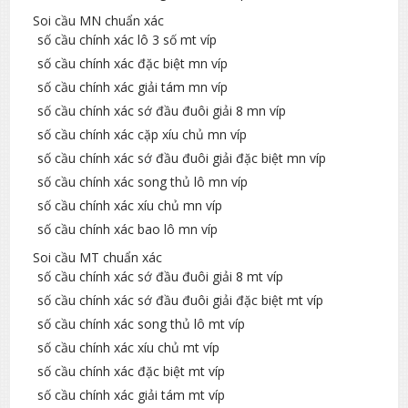
Soi cầu MN chuẩn xác
số cầu chính xác lô 3 số mt víp
số cầu chính xác đặc biệt mn víp
số cầu chính xác giải tám mn víp
số cầu chính xác sớ đầu đuôi giải 8 mn víp
số cầu chính xác cặp xíu chủ mn víp
số cầu chính xác sớ đầu đuôi giải đặc biệt mn víp
số cầu chính xác song thủ lô mn víp
số cầu chính xác xíu chủ mn víp
số cầu chính xác bao lô mn víp
Soi cầu MT chuẩn xác
số cầu chính xác sớ đầu đuôi giải 8 mt víp
số cầu chính xác sớ đầu đuôi giải đặc biệt mt víp
số cầu chính xác song thủ lô mt víp
số cầu chính xác xíu chủ mt víp
số cầu chính xác đặc biệt mt víp
số cầu chính xác giải tám mt víp