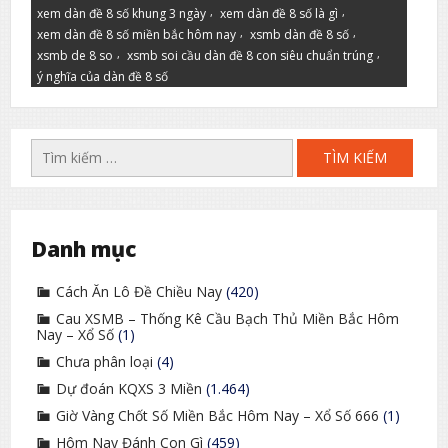
,
,
xem dàn đề 8 số khung 3 ngày
xem dàn đề 8 số là gì
,
,
xem dàn đề 8 số miền bắc hôm nay
xsmb dàn đề 8 số
,
,
xsmb de 8 so
xsmb soi cầu dàn đề 8 con siêu chuẩn trúng
ý nghĩa của dàn đề 8 số
Tìm
kiếm
cho:
Danh mục
Cách Ăn Lô Đề Chiều Nay
(420)
Cau XSMB – Thống Kê Cầu Bạch Thủ Miền Bắc Hôm
Nay – Xổ Số
(1)
Chưa phân loại
(4)
Dự đoán KQXS 3 Miền
(1.464)
Giờ Vàng Chốt Số Miền Bắc Hôm Nay – Xổ Số 666
(1)
Hôm Nay Đánh Con Gì
(459)