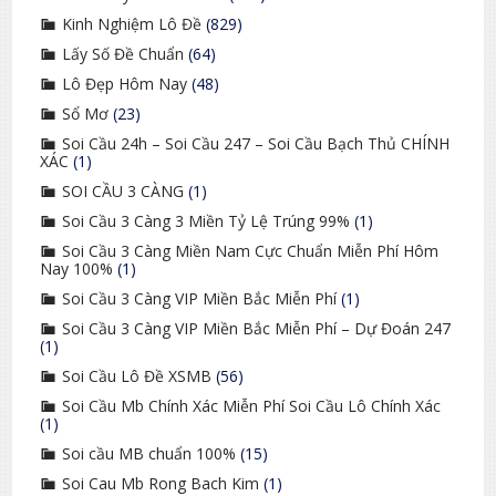
Kinh Nghiệm Lô Đề
(829)
Lấy Số Đề Chuẩn
(64)
Lô Đẹp Hôm Nay
(48)
Sổ Mơ
(23)
Soi Cầu 24h – Soi Cầu 247 – Soi Cầu Bạch Thủ CHÍNH
XÁC
(1)
SOI CẦU 3 CÀNG
(1)
Soi Cầu 3 Càng 3 Miền Tỷ Lệ Trúng 99%
(1)
Soi Cầu 3 Càng Miền Nam Cực Chuẩn Miễn Phí Hôm
Nay 100%
(1)
Soi Cầu 3 Càng VIP Miền Bắc Miễn Phí
(1)
Soi Cầu 3 Càng VIP Miền Bắc Miễn Phí – Dự Đoán 247
(1)
Soi Cầu Lô Đề XSMB
(56)
Soi Cầu Mb Chính Xác Miễn Phí Soi Cầu Lô Chính Xác
(1)
Soi cầu MB chuẩn 100%
(15)
Soi Cau Mb Rong Bach Kim
(1)