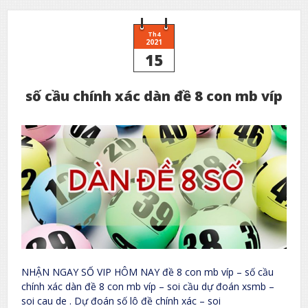
Th4
2021
15
số cầu chính xác dàn đề 8 con mb víp
NHẬN NGAY SỐ VIP HÔM NAY đề 8 con mb víp – số cầu
chính xác dàn đề 8 con mb víp – soi cầu dự đoán xsmb –
soi cau de . Dự đoán số lô đề chính xác – soi