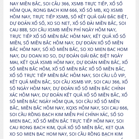
NAY MIỀN BẮC, SOI CÂU 366, XSMB TRỰC TIẾP, XỔ SỐ
HÔM QUA, RONG BACH KIM 666, XỔ SỐ MB, KQ XSMB
HÔM NAY, TRỰC TIẾP XSMB, SỐ KẾT QUẢ GIẢI ĐẶC BIỆT,
DỰ ĐOÁN XỔ SỐ, XO SO NET, XỔ SỐ ĐÀI MIỀN BẮC, SOI
CAU 888, SOI CẦU XSMB MIỄN PHÍ NGÀY HÔM NAY,
TRỰC TIẾP XỔ SỐ MIỀN BẮC HÔM NAY, KẾT QUẢ XỔ SỐ
MIỀN, SỐ MIỀN BẮC HÔM NAY, DỰ ĐOÁN XỔ SỐ MIỀN
BẮC HÔM NAY, SỔ XÔ MIÊN BẮC, SO XO MIEN BAC HOM
NAY, DU DOAN XO SO, DỰ ĐOÁN GIẢI ĐẶC BIỆT NGÀY
MAI, KẾT QUẢ XSMB HÔM NAY, DỰ ĐOÁN MIỀN BẮC, XỔ
SỐ MIỀN BẮC HÔM, XỔ SỐ MIỀN BẮC XỔ SỐ MIỀN BẮC,
XỔ SỐ TRỰC TIẾP MIỀN BẮC HÔM NAY, SOI CẦU LÔ VIP,
KẾT QUẢ MIỀN BẮC, SOI CẦU XSMB VIP, SOI CAU 366, XỔ
SỐ NGÀY HÔM NAY, DỰ ĐOÁN XỔ SỐ MIỀN BẮC CHÍNH
XÁC HÔM NAY, DỰ ĐOÁN KẾT QUẢ XỔ SỐ MIỀN BẮC, XỔ
SỐ MIỀN BẮC NGÀY HÔM QUA, SOI CẦU XỔ SỐ MIỀN
BẮC, MIỀN BẮC HÔM NAY, KQXS HÔM NAY, SOI CAU 666,
SOI CẦU RỒNG BẠCH KIM MIỄN PHÍ CHÍNH XÁC, SỐ SO
MIEN BAC, XỔ SỐ MIỀN BẮC TRỰC TIẾP HÔM NAY, SOI
CAU RONG BACH KIM, QUẢ XỔ SỐ MIỀN BẮC, KET QUA
XO SO MIEN BAC HOM NAY, SOI CẦU RỒNG BẠCH KIM