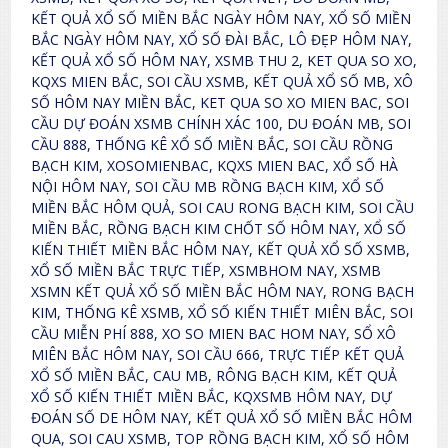
KẾT QUẢ XỔ SỐ MIỀN BẮC NGÀY HÔM NAY, XỔ SỐ MIỀN
BẮC NGÀY HÔM NAY, XỔ SỐ ĐÀI BẮC, LÔ ĐẸP HÔM NAY,
KẾT QUẢ XỔ SỐ HÔM NAY, XSMB THU 2, KET QUA SO XO,
KQXS MIEN BẮC, SOI CẦU XSMB, KẾT QUẢ XỔ SỐ MB, XÔ
SỐ HÔM NAY MIỀN BẮC, KET QUA SO XO MIEN BAC, SOI
CẦU DỰ ĐOÁN XSMB CHÍNH XÁC 100, DU ĐOÁN MB, SOI
CẦU 888, THỐNG KÊ XỔ SỐ MIỀN BẮC, SOI CẦU RỒNG
BẠCH KIM, XOSOMIENBAC, KQXS MIEN BAC, XỔ SỐ HÀ
NỘI HÔM NAY, SOI CẦU MB RỒNG BẠCH KIM, XỔ SỐ
MIỀN BẮC HÔM QUẢ, SOI CAU RONG BẠCH KIM, SOI CẦU
MIỀN BẮC, RỒNG BẠCH KIM CHỐT SỐ HÔM NAY, XỔ SỐ
KIẾN THIẾT MIỀN BẮC HÔM NAY, KẾT QUẢ XỔ SỐ XSMB,
XỔ SỐ MIỀN BẮC TRỰC TIẾP, XSMBHOM NAY, XSMB
XSMN KẾT QUẢ XỔ SỐ MIỀN BẮC HÔM NAY, RONG BẠCH
KIM, THỐNG KÊ XSMB, XỔ SỐ KIẾN THIẾT MIÊN BẮC, SOI
CẦU MIỄN PHÍ 888, XO SO MIEN BAC HOM NAY, SỔ XÔ
MIÊN BẮC HÔM NAY, SOI CẦU 666, TRỰC TIẾP KẾT QUẢ
XỔ SỐ MIỀN BẮC, CAU MB, RÔNG BẠCH KIM, KẾT QUẢ
XỔ SỐ KIẾN THIẾT MIỀN BẮC, KQXSMB HÔM NAY, DỰ
ĐOÁN SỐ DE HÔM NAY, KẾT QUẢ XỔ SỐ MIỀN BẮC HÔM
QUA, SOI CAU XSMB, TOP RỒNG BẠCH KIM, XỔ SỐ HÔM