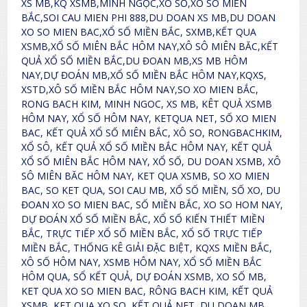
XS MB,KQ XSMB,MINH NGỌC,XÔ SỐ,XỔ SO MIỀN
BẮC,SOI CAU MIEN PHI 888,DU DOAN XS MB,DU DOAN
XO SO MIEN BAC,XỔ SỐ MIỀN BẮC, SXMB,KẾT QUA
XSMB,XỔ SỐ MIÊN BẮC HÔM NAY,XÔ SÔ MIÊN BĂC,KẾT
QUẢ XỔ SỐ MIỀN BẮC,DU ĐOAN MB,XS MB HÔM
NAY,DỰ ĐOÁN MB,XỔ SỐ MIỀN BẮC HÔM NAY,KQXS,
XSTD,XÔ SỐ MIỀN BẮC HÔM NAY,SO XO MIEN BẮC,
RONG BACH KIM, MINH NGOC, XS MB, KÊT QUẢ XSMB
HÔM NAY, XỔ SỐ HÔM NAY, KETQUA NET, SỐ XO MIEN
BAC, KẾT QUẢ XỔ SỐ MIÊN BẮC, XÔ SO, RONGBACHKIM,
XỔ SÔ, KẾT QUẢ XỔ SỐ MIỀN BẮC HÔM NAY, KẾT QUẢ
XỔ SỐ MIÊN BẮC HÔM NAY, XỔ SỐ, DU DOAN XSMB, XÔ
SÔ MIÊN BĂC HÔM NAY, KET QUA XSMB, SO XO MIEN
BAC, SO KET QUA, SOI CAU MB, XỔ SỐ MIỀN, SỐ XO, DU
ĐOAN XO SO MIEN BAC, SỐ MIỀN BẮC, XO SO HOM NAY,
DỰ ĐOÁN XỔ SỐ MIỀN BẮC, XỔ SỐ KIẾN THIẾT MIỀN
BẮC, TRỰC TIẾP XỔ SỐ MIỀN BẮC, XỔ SỐ TRỰC TIẾP
MIỀN BẮC, THỐNG KÊ GIẢI ĐẶC BIỆT, KQXS MIỀN BẮC,
XÔ SỐ HÔM NAY, XSMB HÔM NAY, XỔ SỐ MIỀN BẮC
HÔM QUA, SỔ KẾT QUẢ, DỰ ĐOÁN XSMB, XO SỐ MB,
KET QUA XO SO MIEN BAC, RÔNG BACH KIM, KẾT QUẢ
XSMB, KET QUA XO SO, KẾT QUẢ NET, DU DOAN MB,