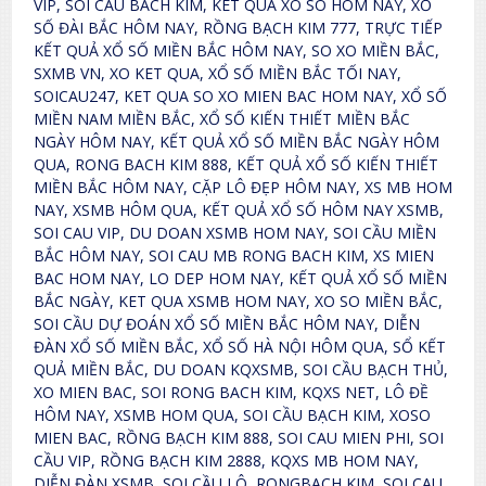
VIP, SOI CAU BACH KIM, KET QUA XO SO HOM NAY, XỔ
SỐ ĐÀI BẮC HÔM NAY, RỒNG BẠCH KIM 777, TRỰC TIẾP
KẾT QUẢ XỔ SỐ MIỀN BẮC HÔM NAY, SO XO MIỀN BẮC,
SXMB VN, XO KET QUA, XỔ SỐ MIỀN BẮC TỐI NAY,
SOICAU247, KET QUA SO XO MIEN BAC HOM NAY, XỔ SỐ
MIỀN NAM MIỀN BẮC, XỔ SỐ KIẾN THIẾT MIỀN BẮC
NGÀY HÔM NAY, KẾT QUẢ XỔ SỐ MIỀN BẮC NGÀY HÔM
QUA, RONG BACH KIM 888, KẾT QUẢ XỔ SỐ KIẾN THIẾT
MIỀN BẮC HÔM NAY, CẶP LÔ ĐẸP HÔM NAY, XS MB HOM
NAY, XSMB HÔM QUA, KẾT QUẢ XỔ SỐ HÔM NAY XSMB,
SOI CAU VIP, DU DOAN XSMB HOM NAY, SOI CẦU MIỀN
BẮC HÔM NAY, SOI CAU MB RONG BACH KIM, XS MIEN
BAC HOM NAY, LO DEP HOM NAY, KẾT QUẢ XỔ SỐ MIỀN
BẮC NGÀY, KET QUA XSMB HOM NAY, XO SO MIỀN BẮC,
SOI CẦU DỰ ĐOÁN XỔ SỐ MIỀN BẮC HÔM NAY, DIỄN
ĐÀN XỔ SỐ MIỀN BẮC, XỔ SỐ HÀ NỘI HÔM QUA, SỔ KẾT
QUẢ MIỀN BẮC, DU DOAN KQXSMB, SOI CẦU BẠCH THỦ,
XO MIEN BAC, SOI RONG BACH KIM, KQXS NET, LÔ ĐỀ
HÔM NAY, XSMB HOM QUA, SOI CẦU BẠCH KIM, XOSO
MIEN BAC, RỒNG BẠCH KIM 888, SOI CAU MIEN PHI, SOI
CẦU VIP, RỒNG BẠCH KIM 2888, KQXS MB HOM NAY,
DIỄN ĐÀN XSMB, SOI CẦU LÔ, RONGBACH KIM, SOI CAU