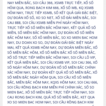
NAY MIỀN BẮC, SOI CÂU 366, XSMB TRỰC TIẾP, XỔ SỐ
HÔM QUA, RONG BACH KIM 666, XỔ SỐ MB, KQ XSMB
HÔM NAY, TRỰC TIẾP XSMB, SỐ KẾT QUẢ GIẢI ĐẶC BIỆT,
DỰ ĐOÁN XỔ SỐ, XO SO NET, XỔ SỐ ĐÀI MIỀN BẮC, SOI
CAU 888, SOI CẦU XSMB MIỄN PHÍ NGÀY HÔM NAY,
TRỰC TIẾP XỔ SỐ MIỀN BẮC HÔM NAY, KẾT QUẢ XỔ SỐ
MIỀN, SỐ MIỀN BẮC HÔM NAY, DỰ ĐOÁN XỔ SỐ MIỀN
BẮC HÔM NAY, SỔ XÔ MIÊN BẮC, SO XO MIEN BAC HOM
NAY, DU DOAN XO SO, DỰ ĐOÁN GIẢI ĐẶC BIỆT NGÀY
MAI, KẾT QUẢ XSMB HÔM NAY, DỰ ĐOÁN MIỀN BẮC, XỔ
SỐ MIỀN BẮC HÔM, XỔ SỐ MIỀN BẮC XỔ SỐ MIỀN BẮC,
XỔ SỐ TRỰC TIẾP MIỀN BẮC HÔM NAY, SOI CẦU LÔ VIP,
KẾT QUẢ MIỀN BẮC, SOI CẦU XSMB VIP, SOI CAU 366, XỔ
SỐ NGÀY HÔM NAY, DỰ ĐOÁN XỔ SỐ MIỀN BẮC CHÍNH
XÁC HÔM NAY, DỰ ĐOÁN KẾT QUẢ XỔ SỐ MIỀN BẮC, XỔ
SỐ MIỀN BẮC NGÀY HÔM QUA, SOI CẦU XỔ SỐ MIỀN
BẮC, MIỀN BẮC HÔM NAY, KQXS HÔM NAY, SOI CAU 666,
SOI CẦU RỒNG BẠCH KIM MIỄN PHÍ CHÍNH XÁC, SỐ SO
MIEN BAC, XỔ SỐ MIỀN BẮC TRỰC TIẾP HÔM NAY, SOI
CAU RONG BACH KIM, QUẢ XỔ SỐ MIỀN BẮC, KET QUA
XO SO MIEN BAC HOM NAY, SOI CẦU RỒNG BẠCH KIM