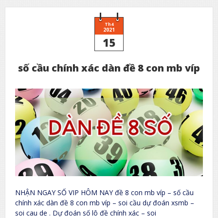
Th4
2021
15
số cầu chính xác dàn đề 8 con mb víp
NHẬN NGAY SỐ VIP HÔM NAY đề 8 con mb víp – số cầu
chính xác dàn đề 8 con mb víp – soi cầu dự đoán xsmb –
soi cau de . Dự đoán số lô đề chính xác – soi