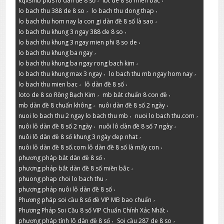
kqxsmb plus lô dàn đề 8 số
lbt de 8 so mien bac
,
,
lo bach thu 388 de 8 so
lo bach thu dong thap
,
lo bach thu hom nay la con gi dàn đề 8 số là sao
,
lo bach thu khung 3 ngay 388 de 8 so
,
lo bach thu khung 3 ngay mien phi 8 so de
,
lo bach thu khung ba ngay
,
lo bach thu khung ba ngay rong bach kim
,
,
lo bach thu khung max 3 ngay
lo bach thu mb ngay hom nay
,
,
lo bach thu mien bac
lô dàn đề 8 số
,
,
loto de 8 so Rồng Bạch Kim
mb bắt chuẩn 8 con đề
,
,
mb dàn đề 8 chuẩn không
nuôi dàn đề 8 số 2 ngày
,
,
nuoi lo bach thu 2 ngay lo bach thu mb
nuoi lo bach thu.com
,
,
nuôi lô dàn đề 8 số 2 ngày
nuôi lô dàn đề 8 số 7 ngày
,
nuôi lô dàn đề 8 số khung 3 ngày dep nhat
,
nuôi lô dàn đề 8 số.com lô dàn đề 8 số là mấy con
,
phương pháp bắt dàn đề 8 số
,
phương pháp bắt dàn đề 8 số miền bắc
,
phuong phap choi lo bach thu
,
phương pháp nuôi lô dàn đề 8 số
,
Phương pháp soi cầu 8 số đề VIP MB bao chuẩn
,
Phương Pháp Soi Cầu 8 số VIP Chuẩn Chính Xác Nhất
,
,
phương pháp tính lô dàn đề 8 số
Soi cầu 287 de 8 so