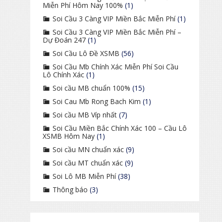
Miễn Phí Hôm Nay 100%
(1)
Soi Cầu 3 Càng VIP Miền Bắc Miễn Phí
(1)
Soi Cầu 3 Càng VIP Miền Bắc Miễn Phí –
Dự Đoán 247
(1)
Soi Cầu Lô Đề XSMB
(56)
Soi Cầu Mb Chính Xác Miễn Phí Soi Cầu
Lô Chính Xác
(1)
Soi cầu MB chuẩn 100%
(15)
Soi Cau Mb Rong Bach Kim
(1)
Soi cầu MB Víp nhất
(7)
Soi Cầu Miền Bắc Chính Xác 100 – Cầu Lô
XSMB Hôm Nay
(1)
Soi cầu MN chuẩn xác
(9)
Soi cầu MT chuẩn xác
(9)
Soi Lô MB Miễn Phí
(38)
Thông báo
(3)