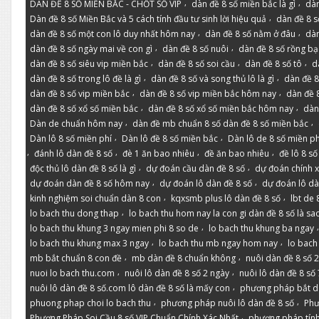
,
,
DÀN ĐỀ 8 SỐ MIỀN BẮC - CHỐT SỐ VIP
dàn đề 8 số miền bắc là gì
dàn
,
Dàn đề 8 số Miền Bắc và 5 cách tính đầu tư sinh lời hiệu quả
dàn đề 8 
,
,
dàn đề 8 số một con lô duy nhất hôm nay
dàn đề 8 số nằm ở đâu
dàn
,
,
dàn đề 8 số ngày mai về con gì
dàn đề 8 số nuôi
dàn đề 8 số rồng bạ
,
,
,
dàn đề 8 số siêu vip miền bắc
dàn đề 8 số soi cầu
dàn đề 8 số tô
d
,
,
dàn đề 8 số trong lô đề là gì
dàn đề 8 số và song thủ lô là gì
dàn đề 8
,
,
dàn đề 8 số vip miền bắc
dàn đề 8 số vip miền bắc hôm nay
dàn đề 8
,
,
dàn đề 8 số xổ số miền bắc
dàn đề 8 số xổ số miền bắc hôm nay
dàn
,
,
Dàn de chuẩn hôm nay
dàn đề mb chuẩn 8 số dàn đề 8 số miền bắc
,
,
Dàn lô 8 số miền phí
Dàn lô đề 8 số miền bắc
Dàn lô de 8 số miền ph
,
,
,
,
đánh lô dàn đề 8 số
đè 1 ăn bao nhiêu
đề ăn bao nhiêu
đề lô 8 s
,
,
độc thủ lô dàn đề 8 số là gì
dự đoán cầu dàn đề 8 số
dự đoán chính x
,
,
dự đoán dàn đề 8 số hôm nay
dự đoán lô dàn đề 8 số
dự đoán lô dà
,
,
kinh nghiệm soi chuẩn dàn 8 con
kqxsmb plus lô dàn đề 8 số
lbt de
,
lo bach thu dong thap
lo bach thu hom nay la con gi dàn đề 8 số là sa
,
lo bach thu khung 3 ngay mien phi 8 so de
lo bach thu khung ba ngay
,
,
lo bach thu khung max 3 ngay
lo bach thu mb ngay hom nay
lo bach
,
,
mb bắt chuẩn 8 con đề
mb dàn đề 8 chuẩn không
nuôi dàn đề 8 số 
,
,
nuoi lo bach thu.com
nuôi lô dàn đề 8 số 2 ngày
nuôi lô dàn đề 8 số
,
nuôi lô dàn đề 8 số.com lô dàn đề 8 số là mấy con
phương pháp bắt d
,
,
phuong phap choi lo bach thu
phương pháp nuôi lô dàn đề 8 số
Phư
,
Phương Pháp Soi Cầu 8 số VIP Chuẩn Chính Xác Nhất
phương pháp tính