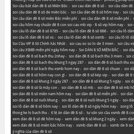
,
,
Soi cầu bắt dàn đề 8 số Miền Bắc
soi cau dàn đề 8 số
soi cầu dàn đề 
,
,
soi cầu dàn đề 8 số de miền bắc
soi cầu dàn đề 8 số hôm nay
soi cầ
,
,
Soi cầu dàn đề 8 số miền Bắc miễn phí
soi cầu dàn đề 8 số miễn phí
,
soi cầu hôm nay chuẩn đề 8 con soi cau mb vip - 8 số vip hôm nay
soi
,
,
soi cầu lô dàn đề 8 số 8785
soi cầu lô dàn đề 8 số 888
soi cầu lô dàn
,
,
soi cầu lô dàn đề 8 số xs
soi cầu lô dàn đề 8 số xsmb
soi cầu lô tô d
,
,
Soi Cầu VIP 8 Số Chính Xác Nhất
soi cau xo so lo de 3 mien
soi cầu x
,
,
Soi cầu XSMB miễn phí ngày hôm nay
Soi DÀN 8 SỐ MIỀN BẮC
soi dà
,
,
soi dàn đề 8 số bach thu 2nhay
soi dàn đề 8 số bach thu 3 mien
soi 
,
soi dàn đề 8 số bach thu khung 5 ngay 287
soi dàn đề 8 số bach thu xo
,
,
soi dàn đề 8 số bach thu xsmb hom nay
soi dàn đề 8 số chuan
soi d
,
,
soi dàn đề 8 số hôm nay con gì
soi dàn đề 8 số kép vip
soi dàn đề 8
,
,
soi dàn đề 8 số khung 3 ngày 287
soi dàn đề 8 số khung 5 ngày
soi d
,
,
soi dàn đề 8 số là mấy con
soi dàn đề 8 số mb
soi dàn đề 8 số mb 
,
,
soi dàn đề 8 số miền nam hôm nay
soi dàn đề 8 số miễn phí
soi dàn
,
,
soi dàn đề 8 số nuôi khung
soi dàn đề 8 số nuôi khung 5 ngày
soi dà
,
,
soi lô dàn đề 8 số hôm nay
soi lô dàn đề 8 số ngày hôm nay
song lô
,
,
thong ke lo bach thu
tỉ lệ ăn dàn đề 8 số
tư vấn soi cầu xsmb đề 8 co
,
,
xem dàn đề 8 số đề hôm nay
xem dàn đề 8 số khung 2 ngày
xem dàn
,
,
xem dàn đề 8 số miền bắc hôm nay
xsmb dàn đề 8 số
xsmb de 8 so
ý nghĩa của dàn đề 8 số