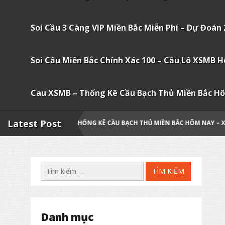
Soi Cầu 3 Càng VIP Miền Bắc Miễn Phí – Dự Đoán 
Soi Cầu Miền Bắc Chính Xác 100 – Cầu Lô XSMB 
Cau XSMB – Thống Kê Cầu Bạch Thủ Miền Bắc Hô
Latest Post
– THỐNG KÊ CẦU BẠCH THỦ MIỀN BẮC HÔM NAY – XỔ SỐ
SOI CẦU 
Tìm
kiếm
cho:
Danh mục