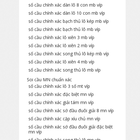
số cầu chính xác dàn lô 8 con mb víp
số cầu chính xác dàn lô 10 con mb víp
số cầu chính xác bạch thủ lô kép mb víp
số cầu chính xác bạch thủ lô mb víp
số cầu chính xác lô xiên 3 mb víp
số cầu chính xác lô xiên 2 mb víp
số cầu chính xác song thủ lô kép mb víp
số cầu chính xác lô xiên 4 mb víp
số cầu chính xác song thủ lô mb víp
Soi cầu MN chuẩn xác
số cầu chính xác lô 3 số mt víp
số cầu chính xác đặc biệt mn víp
số cầu chính xác giải tám mn víp
số cầu chính xác sớ đầu đuôi giải 8 mn víp
số cầu chính xác cặp xíu chủ mn víp
số cầu chính xác sớ đầu đuôi giải đặc biệt
mn víp
số cầu chính xác song thủ lô mn víp