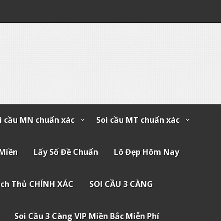
i cầu MN chuẩn xác
Soi cầu MT chuẩn xác
 Miền
Lấy Số Đề Chuẩn
Lô Đẹp Hôm Nay
 Bạch Thủ CHÍNH XÁC
SOI CẦU 3 CÀNG
Soi Cầu 3 Càng VIP Miền Bắc Miễn Phí