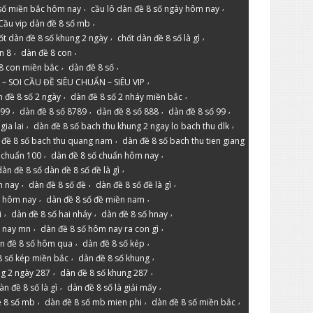
,
,
 số miền bắc hôm nay
cầu lô dàn đề 8 số ngày hôm nay
,
Cầu vip dàn đề 8 số mb
,
,
ốt dàn đề 8 số khung 2 ngày
chốt dàn đề 8 số là gì
,
,
n 8
dàn đề 8 con
,
,
8 con miền bắc
dàn đề 8 số
,
 – SOI CẦU ĐỀ SIÊU CHUẨN – SIÊU VIP
,
,
 đề 8 số 2 ngày
dàn đề 8 số 2 nháy miền bắc
,
,
,
,
799
dàn đề 8 số 8789
dàn đề 8 số 888
dàn đề 8 số 99
,
,
gia lai
dàn đề 8 số bach thu khung 2 ngay lo bach thu dlk
,
 đề 8 số bach thu quang nam
dàn đề 8 số bach thu tien giang
,
,
 chuẩn 100
dàn đề 8 số chuẩn hôm nay
,
dàn đề 8 số dàn đề 8 số đề là gì
,
,
,
m nay
dàn đề 8 số đề
dàn đề 8 số đề là gì
,
,
c hôm nay
dàn đề 8 số đề miền nam
,
,
,
i
dàn đề 8 số hai nháy
dàn đề 8 số hnay
,
,
m nay mn
dàn đề 8 số hôm nay ra con gì
,
,
n đề 8 số hôm qua
dàn đề 8 số kép
,
,
8 số kép miền bắc
dàn đề 8 số khung
,
,
ng 2 ngày 287
dàn đề 8 số khung 287
,
,
àn đề 8 số là gì
dàn đề 8 số là giải mấy
,
,
,
ề 8 số mb
dàn đề 8 số mb mien phi
dàn đề 8 số miền bắc