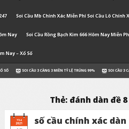
247
Soi Cầu Mb Chính Xác Miễn Phí Soi Cầu Lô Chính 
Hôm Nay
Soi Cầu Rồng Bạch Kim 666 Hôm Nay Miễn Ph
m Nay – Xổ Số
3 CÀNG 3 MIỀN TỶ LỆ TRÚNG 99%
SOI CẦU 3 CÀNG VIP MIỀN BẮC MI
Thẻ:
đánh dàn đề 8
số cầu chính xác dàn
Th4
2021