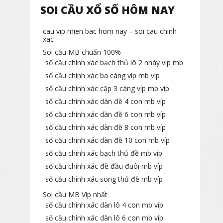
SOI CẦU XỔ SỐ HÔM NAY
cau vip mien bac hom nay – soi cau chinh
xac
Soi cầu MB chuẩn 100%
số cầu chính xác bạch thủ lô 2 nháy víp mb
số cầu chính xác ba càng víp mb víp
số cầu chính xác cặp 3 càng víp mb víp
số cầu chính xác dàn đề 4 con mb víp
số cầu chính xác dàn đề 6 con mb víp
số cầu chính xác dàn đề 8 con mb víp
số cầu chính xác dàn đề 10 con mb víp
số cầu chính xác bạch thủ đề mb víp
số cầu chính xác đề đầu đuôi mb víp
số cầu chính xác song thủ đề mb víp
Soi cầu MB Víp nhất
số cầu chính xác dàn lô 4 con mb víp
số cầu chính xác dàn lô 6 con mb víp