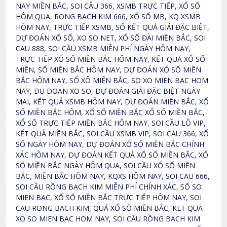
NAY MIỀN BẮC, SOI CÂU 366, XSMB TRỰC TIẾP, XỔ SỐ
HÔM QUA, RONG BACH KIM 666, XỔ SỐ MB, KQ XSMB
HÔM NAY, TRỰC TIẾP XSMB, SỐ KẾT QUẢ GIẢI ĐẶC BIỆT,
DỰ ĐOÁN XỔ SỐ, XO SO NET, XỔ SỐ ĐÀI MIỀN BẮC, SOI
CAU 888, SOI CẦU XSMB MIỄN PHÍ NGÀY HÔM NAY,
TRỰC TIẾP XỔ SỐ MIỀN BẮC HÔM NAY, KẾT QUẢ XỔ SỐ
MIỀN, SỐ MIỀN BẮC HÔM NAY, DỰ ĐOÁN XỔ SỐ MIỀN
BẮC HÔM NAY, SỔ XÔ MIÊN BẮC, SO XO MIEN BAC HOM
NAY, DU DOAN XO SO, DỰ ĐOÁN GIẢI ĐẶC BIỆT NGÀY
MAI, KẾT QUẢ XSMB HÔM NAY, DỰ ĐOÁN MIỀN BẮC, XỔ
SỐ MIỀN BẮC HÔM, XỔ SỐ MIỀN BẮC XỔ SỐ MIỀN BẮC,
XỔ SỐ TRỰC TIẾP MIỀN BẮC HÔM NAY, SOI CẦU LÔ VIP,
KẾT QUẢ MIỀN BẮC, SOI CẦU XSMB VIP, SOI CAU 366, XỔ
SỐ NGÀY HÔM NAY, DỰ ĐOÁN XỔ SỐ MIỀN BẮC CHÍNH
XÁC HÔM NAY, DỰ ĐOÁN KẾT QUẢ XỔ SỐ MIỀN BẮC, XỔ
SỐ MIỀN BẮC NGÀY HÔM QUA, SOI CẦU XỔ SỐ MIỀN
BẮC, MIỀN BẮC HÔM NAY, KQXS HÔM NAY, SOI CAU 666,
SOI CẦU RỒNG BẠCH KIM MIỄN PHÍ CHÍNH XÁC, SỐ SO
MIEN BAC, XỔ SỐ MIỀN BẮC TRỰC TIẾP HÔM NAY, SOI
CAU RONG BACH KIM, QUẢ XỔ SỐ MIỀN BẮC, KET QUA
XO SO MIEN BAC HOM NAY, SOI CẦU RỒNG BẠCH KIM