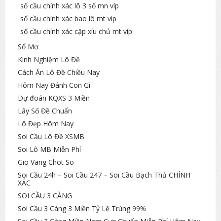
số cầu chính xác lô 3 số mn víp
số cầu chính xác bao lô mt víp
số cầu chính xác cặp xíu chủ mt víp
Sổ Mơ
Kinh Nghiệm Lô Đề
Cách Ăn Lô Đề Chiều Nay
Hôm Nay Đánh Con Gì
Dự đoán KQXS 3 Miền
Lấy Số Đề Chuẩn
Lô Đẹp Hôm Nay
Soi Cầu Lô Đề XSMB
Soi Lô MB Miễn Phí
Gio Vang Chot So
Soi Cầu 24h – Soi Cầu 247 – Soi Cầu Bạch Thủ CHÍNH
XÁC
SOI CẦU 3 CÀNG
Soi Cầu 3 Càng 3 Miền Tỷ Lệ Trúng 99%