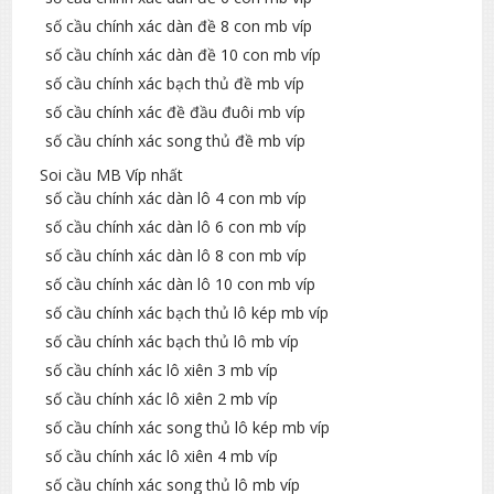
số cầu chính xác dàn đề 8 con mb víp
số cầu chính xác dàn đề 10 con mb víp
số cầu chính xác bạch thủ đề mb víp
số cầu chính xác đề đầu đuôi mb víp
số cầu chính xác song thủ đề mb víp
Soi cầu MB Víp nhất
số cầu chính xác dàn lô 4 con mb víp
số cầu chính xác dàn lô 6 con mb víp
số cầu chính xác dàn lô 8 con mb víp
số cầu chính xác dàn lô 10 con mb víp
số cầu chính xác bạch thủ lô kép mb víp
số cầu chính xác bạch thủ lô mb víp
số cầu chính xác lô xiên 3 mb víp
số cầu chính xác lô xiên 2 mb víp
số cầu chính xác song thủ lô kép mb víp
số cầu chính xác lô xiên 4 mb víp
số cầu chính xác song thủ lô mb víp