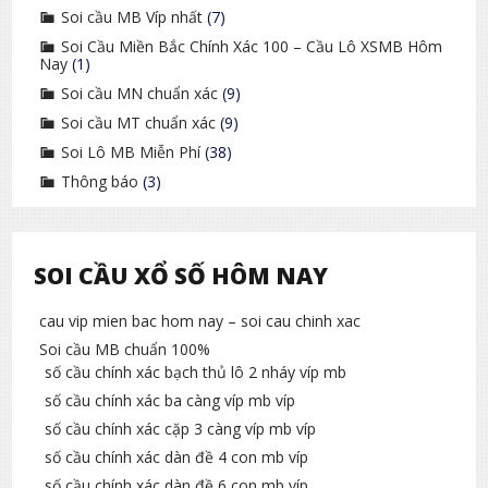
Soi cầu MB Víp nhất
(7)
Soi Cầu Miền Bắc Chính Xác 100 – Cầu Lô XSMB Hôm
Nay
(1)
Soi cầu MN chuẩn xác
(9)
Soi cầu MT chuẩn xác
(9)
Soi Lô MB Miễn Phí
(38)
Thông báo
(3)
SOI CẦU XỔ SỐ HÔM NAY
cau vip mien bac hom nay – soi cau chinh xac
Soi cầu MB chuẩn 100%
số cầu chính xác bạch thủ lô 2 nháy víp mb
số cầu chính xác ba càng víp mb víp
số cầu chính xác cặp 3 càng víp mb víp
số cầu chính xác dàn đề 4 con mb víp
số cầu chính xác dàn đề 6 con mb víp