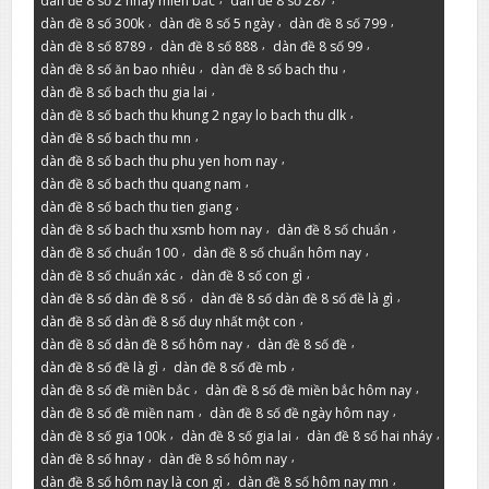
dàn đề 8 số 2 nháy miền bắc
dàn đề 8 số 287
,
,
,
dàn đề 8 số 300k
dàn đề 8 số 5 ngày
dàn đề 8 số 799
,
,
,
dàn đề 8 số 8789
dàn đề 8 số 888
dàn đề 8 số 99
,
,
dàn đề 8 số ăn bao nhiêu
dàn đề 8 số bach thu
,
dàn đề 8 số bach thu gia lai
,
dàn đề 8 số bach thu khung 2 ngay lo bach thu dlk
,
dàn đề 8 số bach thu mn
,
dàn đề 8 số bach thu phu yen hom nay
,
dàn đề 8 số bach thu quang nam
,
dàn đề 8 số bach thu tien giang
,
,
dàn đề 8 số bach thu xsmb hom nay
dàn đề 8 số chuẩn
,
,
dàn đề 8 số chuẩn 100
dàn đề 8 số chuẩn hôm nay
,
,
dàn đề 8 số chuẩn xác
dàn đề 8 số con gì
,
,
dàn đề 8 số dàn đề 8 số
dàn đề 8 số dàn đề 8 số đề là gì
,
dàn đề 8 số dàn đề 8 số duy nhất một con
,
,
dàn đề 8 số dàn đề 8 số hôm nay
dàn đề 8 số đề
,
,
dàn đề 8 số đề là gì
dàn đề 8 số đề mb
,
,
dàn đề 8 số đề miền bắc
dàn đề 8 số đề miền bắc hôm nay
,
,
dàn đề 8 số đề miền nam
dàn đề 8 số đề ngày hôm nay
,
,
,
dàn đề 8 số gia 100k
dàn đề 8 số gia lai
dàn đề 8 số hai nháy
,
,
dàn đề 8 số hnay
dàn đề 8 số hôm nay
,
,
dàn đề 8 số hôm nay là con gì
dàn đề 8 số hôm nay mn