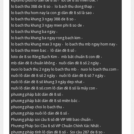
kqxsmb plus lô dàn đề 8 số
lbt de 8 so mien bac
,
,
lo bach thu 388 de 8 so
lo bach thu dong thap
,
lo bach thu hom nay la con gi dàn đề 8 số là sao
,
lo bach thu khung 3 ngay 388 de 8 so
,
lo bach thu khung 3 ngay mien phi 8 so de
,
lo bach thu khung ba ngay
,
lo bach thu khung ba ngay rong bach kim
,
,
lo bach thu khung max 3 ngay
lo bach thu mb ngay hom nay
,
,
lo bach thu mien bac
lô dàn đề 8 số
,
,
loto de 8 so Rồng Bạch Kim
mb bắt chuẩn 8 con đề
,
,
mb dàn đề 8 chuẩn không
nuôi dàn đề 8 số 2 ngày
,
,
nuoi lo bach thu 2 ngay lo bach thu mb
nuoi lo bach thu.com
,
,
nuôi lô dàn đề 8 số 2 ngày
nuôi lô dàn đề 8 số 7 ngày
,
nuôi lô dàn đề 8 số khung 3 ngày dep nhat
,
nuôi lô dàn đề 8 số.com lô dàn đề 8 số là mấy con
,
phương pháp bắt dàn đề 8 số
,
phương pháp bắt dàn đề 8 số miền bắc
,
phuong phap choi lo bach thu
,
phương pháp nuôi lô dàn đề 8 số
,
Phương pháp soi cầu 8 số đề VIP MB bao chuẩn
,
Phương Pháp Soi Cầu 8 số VIP Chuẩn Chính Xác Nhất
,
,
phương pháp tính lô dàn đề 8 số
Soi cầu 287 de 8 so