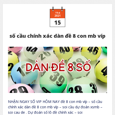
Th4
2021
15
số cầu chính xác dàn đề 8 con mb víp
NHẬN NGAY SỐ VIP HÔM NAY đề 8 con mb víp – số cầu
chính xác dàn đề 8 con mb víp – soi cầu dự đoán xsmb –
soi cau de . Dự đoán số lô đề chính xác – soi