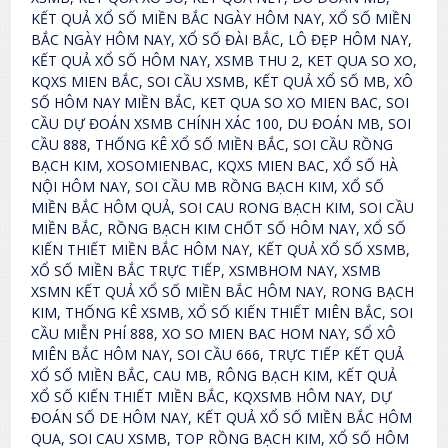
KẾT QUẢ XỔ SỐ MIỀN BẮC NGÀY HÔM NAY, XỔ SỐ MIỀN
BẮC NGÀY HÔM NAY, XỔ SỐ ĐÀI BẮC, LÔ ĐẸP HÔM NAY,
KẾT QUẢ XỔ SỐ HÔM NAY, XSMB THU 2, KET QUA SO XO,
KQXS MIEN BẮC, SOI CẦU XSMB, KẾT QUẢ XỔ SỐ MB, XÔ
SỐ HÔM NAY MIỀN BẮC, KET QUA SO XO MIEN BAC, SOI
CẦU DỰ ĐOÁN XSMB CHÍNH XÁC 100, DU ĐOÁN MB, SOI
CẦU 888, THỐNG KÊ XỔ SỐ MIỀN BẮC, SOI CẦU RỒNG
BẠCH KIM, XOSOMIENBAC, KQXS MIEN BAC, XỔ SỐ HÀ
NỘI HÔM NAY, SOI CẦU MB RỒNG BẠCH KIM, XỔ SỐ
MIỀN BẮC HÔM QUẢ, SOI CAU RONG BẠCH KIM, SOI CẦU
MIỀN BẮC, RỒNG BẠCH KIM CHỐT SỐ HÔM NAY, XỔ SỐ
KIẾN THIẾT MIỀN BẮC HÔM NAY, KẾT QUẢ XỔ SỐ XSMB,
XỔ SỐ MIỀN BẮC TRỰC TIẾP, XSMBHOM NAY, XSMB
XSMN KẾT QUẢ XỔ SỐ MIỀN BẮC HÔM NAY, RONG BẠCH
KIM, THỐNG KÊ XSMB, XỔ SỐ KIẾN THIẾT MIÊN BẮC, SOI
CẦU MIỄN PHÍ 888, XO SO MIEN BAC HOM NAY, SỔ XÔ
MIÊN BẮC HÔM NAY, SOI CẦU 666, TRỰC TIẾP KẾT QUẢ
XỔ SỐ MIỀN BẮC, CAU MB, RÔNG BẠCH KIM, KẾT QUẢ
XỔ SỐ KIẾN THIẾT MIỀN BẮC, KQXSMB HÔM NAY, DỰ
ĐOÁN SỐ DE HÔM NAY, KẾT QUẢ XỔ SỐ MIỀN BẮC HÔM
QUA, SOI CAU XSMB, TOP RỒNG BẠCH KIM, XỔ SỐ HÔM