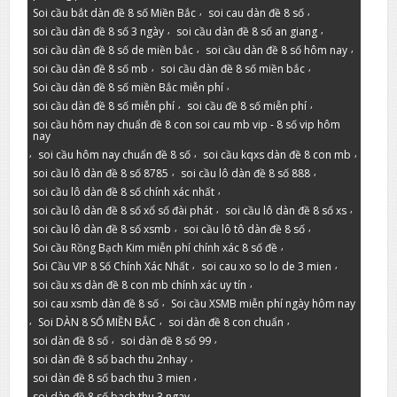
,
,
Soi cầu bắt dàn đề 8 số Miền Bắc
soi cau dàn đề 8 số
,
,
soi cầu dàn đề 8 số 3 ngày
soi cầu dàn đề 8 số an giang
,
,
soi cầu dàn đề 8 số de miền bắc
soi cầu dàn đề 8 số hôm nay
,
,
soi cầu dàn đề 8 số mb
soi cầu dàn đề 8 số miền bắc
,
Soi cầu dàn đề 8 số miền Bắc miễn phí
,
,
soi cầu dàn đề 8 số miễn phí
soi cầu đề 8 số miễn phí
soi cầu hôm nay chuẩn đề 8 con soi cau mb vip - 8 số vip hôm
nay
,
,
,
soi cầu hôm nay chuẩn đề 8 số
soi cầu kqxs dàn đề 8 con mb
,
,
soi cầu lô dàn đề 8 số 8785
soi cầu lô dàn đề 8 số 888
,
soi cầu lô dàn đề 8 số chính xác nhất
,
,
soi cầu lô dàn đề 8 số xổ số đài phát
soi cầu lô dàn đề 8 số xs
,
,
soi cầu lô dàn đề 8 số xsmb
soi cầu lô tô dàn đề 8 số
,
Soi cầu Rồng Bạch Kim miễn phí chính xác 8 số đề
,
,
Soi Cầu VIP 8 Số Chính Xác Nhất
soi cau xo so lo de 3 mien
,
soi cầu xs dàn đề 8 con mb chính xác uy tín
,
soi cau xsmb dàn đề 8 số
Soi cầu XSMB miễn phí ngày hôm nay
,
,
,
Soi DÀN 8 SỐ MIỀN BẮC
soi dàn đề 8 con chuẩn
,
,
soi dàn đề 8 số
soi dàn đề 8 số 99
,
soi dàn đề 8 số bach thu 2nhay
,
soi dàn đề 8 số bach thu 3 mien
,
soi dàn đề 8 số bach thu 3 ngay