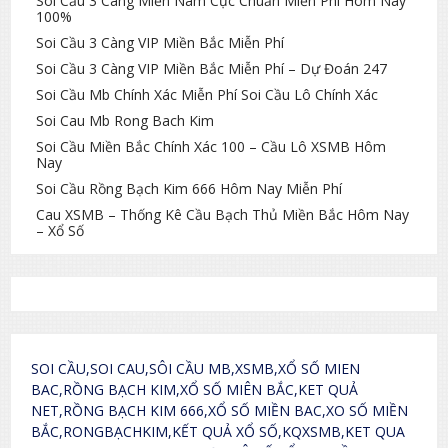
Soi Cầu 3 Càng Miền Nam Cực Chuẩn Miễn Phí Hôm Nay
100%
Soi Cầu 3 Càng VIP Miền Bắc Miễn Phí
Soi Cầu 3 Càng VIP Miền Bắc Miễn Phí – Dự Đoán 247
Soi Cầu Mb Chính Xác Miễn Phí Soi Cầu Lô Chính Xác
Soi Cau Mb Rong Bach Kim
Soi Cầu Miền Bắc Chính Xác 100 – Cầu Lô XSMB Hôm
Nay
Soi Cầu Rồng Bạch Kim 666 Hôm Nay Miễn Phí
Cau XSMB – Thống Kê Cầu Bạch Thủ Miền Bắc Hôm Nay
– Xổ Số
SOI CẦU,SOI CAU,SÔI CẦU MB,XSMB,XỔ SỐ MIEN
BAC,RỒNG BẠCH KIM,XỔ SỐ MIÊN BẮC,KET QUẢ
NET,RỒNG BẠCH KIM 666,XỔ SỐ MIỀN BAC,XO SỐ MIỀN
BẮC,RONGBẠCHKIM,KẾT QUẢ XỔ SỐ,KQXSMB,KET QUA