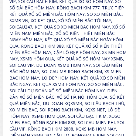
VIP, SOI CAU BACH KIM, KET QUA XO SO HOM NAY, XỔ
SỐ ĐÀI BẮC HÔM NAY, RỒNG BẠCH KIM 777, TRỰC TIẾP
KẾT QUẢ XỔ SỐ MIỀN BẮC HÔM NAY, SO XO MIỀN BẮC,
SXMB VN, XO KET QUA, XỔ SỐ MIỀN BẮC TỐI NAY,
SOICAU247, KET QUA SO XO MIEN BAC HOM NAY, XỔ SỐ
MIỀN NAM MIỀN BẮC, XỔ SỐ KIẾN THIẾT MIỀN BẮC
NGÀY HÔM NAY, KẾT QUẢ XỔ SỐ MIỀN BẮC NGÀY HÔM
QUA, RONG BACH KIM 888, KẾT QUẢ XỔ SỐ KIẾN THIẾT
MIỀN BẮC HÔM NAY, CẶP LÔ ĐẸP HÔM NAY, XS MB HOM
NAY, XSMB HÔM QUA, KẾT QUẢ XỔ SỐ HÔM NAY XSMB,
SOI CAU VIP, DU DOAN XSMB HOM NAY, SOI CẦU MIỀN
BẮC HÔM NAY, SOI CAU MB RONG BACH KIM, XS MIEN
BAC HOM NAY, LO DEP HOM NAY, KẾT QUẢ XỔ SỐ MIỀN
BẮC NGÀY, KET QUA XSMB HOM NAY, XO SO MIỀN BẮC,
SOI CẦU DỰ ĐOÁN XỔ SỐ MIỀN BẮC HÔM NAY, DIỄN
ĐÀN XỔ SỐ MIỀN BẮC, XỔ SỐ HÀ NỘI HÔM QUA, SỔ KẾT
QUẢ MIỀN BẮC, DU DOAN KQXSMB, SOI CẦU BẠCH THỦ,
XO MIEN BAC, SOI RONG BACH KIM, KQXS NET, LÔ ĐỀ
HÔM NAY, XSMB HOM QUA, SOI CẦU BẠCH KIM, XOSO
MIEN BAC, RỒNG BẠCH KIM 888, SOI CAU MIEN PHI, SOI
CẦU VIP, RỒNG BẠCH KIM 2888, KQXS MB HOM NAY,
DIỄN ĐÀN XSMB, SOI CẦU LÔ, RONGBACH KIM, SOI CAU