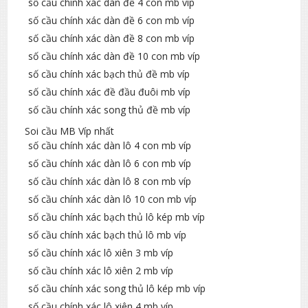
số cầu chính xác dàn đề 4 con mb víp
số cầu chính xác dàn đề 6 con mb víp
số cầu chính xác dàn đề 8 con mb víp
số cầu chính xác dàn đề 10 con mb víp
số cầu chính xác bạch thủ đề mb víp
số cầu chính xác đề đầu đuôi mb víp
số cầu chính xác song thủ đề mb víp
Soi cầu MB Víp nhất
số cầu chính xác dàn lô 4 con mb víp
số cầu chính xác dàn lô 6 con mb víp
số cầu chính xác dàn lô 8 con mb víp
số cầu chính xác dàn lô 10 con mb víp
số cầu chính xác bạch thủ lô kép mb víp
số cầu chính xác bạch thủ lô mb víp
số cầu chính xác lô xiên 3 mb víp
số cầu chính xác lô xiên 2 mb víp
số cầu chính xác song thủ lô kép mb víp
số cầu chính xác lô xiên 4 mb víp