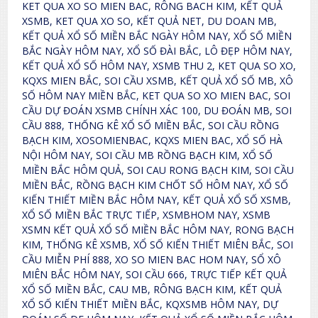
KET QUA XO SO MIEN BAC, RÔNG BACH KIM, KẾT QUẢ
XSMB, KET QUA XO SO, KẾT QUẢ NET, DU DOAN MB,
KẾT QUẢ XỔ SỐ MIỀN BẮC NGÀY HÔM NAY, XỔ SỐ MIỀN
BẮC NGÀY HÔM NAY, XỔ SỐ ĐÀI BẮC, LÔ ĐẸP HÔM NAY,
KẾT QUẢ XỔ SỐ HÔM NAY, XSMB THU 2, KET QUA SO XO,
KQXS MIEN BẮC, SOI CẦU XSMB, KẾT QUẢ XỔ SỐ MB, XÔ
SỐ HÔM NAY MIỀN BẮC, KET QUA SO XO MIEN BAC, SOI
CẦU DỰ ĐOÁN XSMB CHÍNH XÁC 100, DU ĐOÁN MB, SOI
CẦU 888, THỐNG KÊ XỔ SỐ MIỀN BẮC, SOI CẦU RỒNG
BẠCH KIM, XOSOMIENBAC, KQXS MIEN BAC, XỔ SỐ HÀ
NỘI HÔM NAY, SOI CẦU MB RỒNG BẠCH KIM, XỔ SỐ
MIỀN BẮC HÔM QUẢ, SOI CAU RONG BẠCH KIM, SOI CẦU
MIỀN BẮC, RỒNG BẠCH KIM CHỐT SỐ HÔM NAY, XỔ SỐ
KIẾN THIẾT MIỀN BẮC HÔM NAY, KẾT QUẢ XỔ SỐ XSMB,
XỔ SỐ MIỀN BẮC TRỰC TIẾP, XSMBHOM NAY, XSMB
XSMN KẾT QUẢ XỔ SỐ MIỀN BẮC HÔM NAY, RONG BẠCH
KIM, THỐNG KÊ XSMB, XỔ SỐ KIẾN THIẾT MIÊN BẮC, SOI
CẦU MIỄN PHÍ 888, XO SO MIEN BAC HOM NAY, SỔ XÔ
MIÊN BẮC HÔM NAY, SOI CẦU 666, TRỰC TIẾP KẾT QUẢ
XỔ SỐ MIỀN BẮC, CAU MB, RÔNG BẠCH KIM, KẾT QUẢ
XỔ SỐ KIẾN THIẾT MIỀN BẮC, KQXSMB HÔM NAY, DỰ