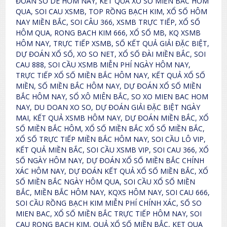
ĐOÁN SỐ DE HÔM NAY, KẾT QUẢ XỔ SỐ MIỀN BẮC HÔM
QUA, SOI CAU XSMB, TOP RỒNG BẠCH KIM, XỔ SỐ HÔM
NAY MIỀN BẮC, SOI CÂU 366, XSMB TRỰC TIẾP, XỔ SỐ
HÔM QUA, RONG BACH KIM 666, XỔ SỐ MB, KQ XSMB
HÔM NAY, TRỰC TIẾP XSMB, SỐ KẾT QUẢ GIẢI ĐẶC BIỆT,
DỰ ĐOÁN XỔ SỐ, XO SO NET, XỔ SỐ ĐÀI MIỀN BẮC, SOI
CAU 888, SOI CẦU XSMB MIỄN PHÍ NGÀY HÔM NAY,
TRỰC TIẾP XỔ SỐ MIỀN BẮC HÔM NAY, KẾT QUẢ XỔ SỐ
MIỀN, SỐ MIỀN BẮC HÔM NAY, DỰ ĐOÁN XỔ SỐ MIỀN
BẮC HÔM NAY, SỔ XÔ MIÊN BẮC, SO XO MIEN BAC HOM
NAY, DU DOAN XO SO, DỰ ĐOÁN GIẢI ĐẶC BIỆT NGÀY
MAI, KẾT QUẢ XSMB HÔM NAY, DỰ ĐOÁN MIỀN BẮC, XỔ
SỐ MIỀN BẮC HÔM, XỔ SỐ MIỀN BẮC XỔ SỐ MIỀN BẮC,
XỔ SỐ TRỰC TIẾP MIỀN BẮC HÔM NAY, SOI CẦU LÔ VIP,
KẾT QUẢ MIỀN BẮC, SOI CẦU XSMB VIP, SOI CAU 366, XỔ
SỐ NGÀY HÔM NAY, DỰ ĐOÁN XỔ SỐ MIỀN BẮC CHÍNH
XÁC HÔM NAY, DỰ ĐOÁN KẾT QUẢ XỔ SỐ MIỀN BẮC, XỔ
SỐ MIỀN BẮC NGÀY HÔM QUA, SOI CẦU XỔ SỐ MIỀN
BẮC, MIỀN BẮC HÔM NAY, KQXS HÔM NAY, SOI CAU 666,
SOI CẦU RỒNG BẠCH KIM MIỄN PHÍ CHÍNH XÁC, SỐ SO
MIEN BAC, XỔ SỐ MIỀN BẮC TRỰC TIẾP HÔM NAY, SOI
CAU RONG BACH KIM, QUẢ XỔ SỐ MIỀN BẮC, KET QUA