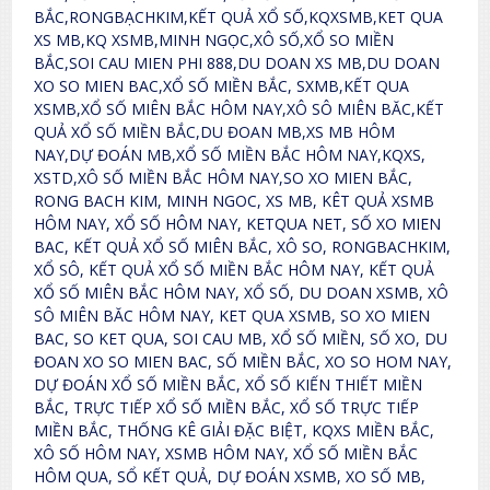
BẮC,RONGBẠCHKIM,KẾT QUẢ XỔ SỐ,KQXSMB,KET QUA
XS MB,KQ XSMB,MINH NGỌC,XÔ SỐ,XỔ SO MIỀN
BẮC,SOI CAU MIEN PHI 888,DU DOAN XS MB,DU DOAN
XO SO MIEN BAC,XỔ SỐ MIỀN BẮC, SXMB,KẾT QUA
XSMB,XỔ SỐ MIÊN BẮC HÔM NAY,XÔ SÔ MIÊN BĂC,KẾT
QUẢ XỔ SỐ MIỀN BẮC,DU ĐOAN MB,XS MB HÔM
NAY,DỰ ĐOÁN MB,XỔ SỐ MIỀN BẮC HÔM NAY,KQXS,
XSTD,XÔ SỐ MIỀN BẮC HÔM NAY,SO XO MIEN BẮC,
RONG BACH KIM, MINH NGOC, XS MB, KÊT QUẢ XSMB
HÔM NAY, XỔ SỐ HÔM NAY, KETQUA NET, SỐ XO MIEN
BAC, KẾT QUẢ XỔ SỐ MIÊN BẮC, XÔ SO, RONGBACHKIM,
XỔ SÔ, KẾT QUẢ XỔ SỐ MIỀN BẮC HÔM NAY, KẾT QUẢ
XỔ SỐ MIÊN BẮC HÔM NAY, XỔ SỐ, DU DOAN XSMB, XÔ
SÔ MIÊN BĂC HÔM NAY, KET QUA XSMB, SO XO MIEN
BAC, SO KET QUA, SOI CAU MB, XỔ SỐ MIỀN, SỐ XO, DU
ĐOAN XO SO MIEN BAC, SỐ MIỀN BẮC, XO SO HOM NAY,
DỰ ĐOÁN XỔ SỐ MIỀN BẮC, XỔ SỐ KIẾN THIẾT MIỀN
BẮC, TRỰC TIẾP XỔ SỐ MIỀN BẮC, XỔ SỐ TRỰC TIẾP
MIỀN BẮC, THỐNG KÊ GIẢI ĐẶC BIỆT, KQXS MIỀN BẮC,
XÔ SỐ HÔM NAY, XSMB HÔM NAY, XỔ SỐ MIỀN BẮC
HÔM QUA, SỔ KẾT QUẢ, DỰ ĐOÁN XSMB, XO SỐ MB,