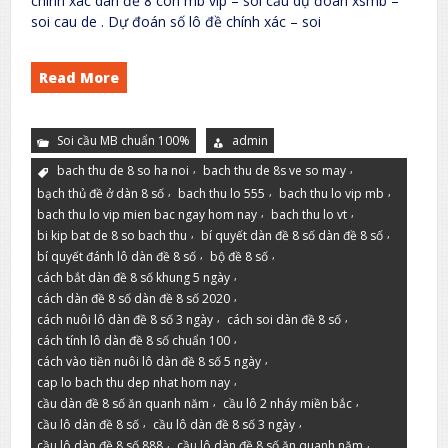
chính xác dàn đề 8 con mb víp – soi cầu dự đoán xsmb –
soi cau de . Dự đoán số lô đề chính xác – soi
Read More
Soi cầu MB chuẩn 100%
admin
,
,
bach thu de 8 so ha noi
bach thu de 8s ve so may
,
,
,
bạch thủ đề ở dàn 8 số
bach thu lo 555
bach thu lo vip mb
,
,
bach thu lo vip mien bac ngay hom nay
bach thu lo vt
,
,
bi kip bat de 8 so bach thu
bí quyết dàn đề 8 số dàn đề 8 số
,
,
bí quyết đánh lô dàn đề 8 số
bộ đề 8 số
,
cách bắt dàn đề 8 số khung 5 ngày
,
cách dàn đề 8 số dàn đề 8 số 2020
,
,
cách nuôi lô dàn đề 8 số 3 ngày
cách soi dàn đề 8 số
,
cách tính lô dàn đề 8 số chuẩn 100
,
cách vào tiền nuôi lô dàn đề 8 số 5 ngày
,
cap lo bach thu dep nhat hom nay
,
,
cầu dàn đề 8 số ăn quanh năm
cầu lô 2 nháy miền bắc
,
,
cầu lô dàn đề 8 số
cầu lô dàn đề 8 số 3 ngày
,
,
cầu lô dàn đề 8 số 888
cầu lô dàn đề 8 số ăn quanh năm