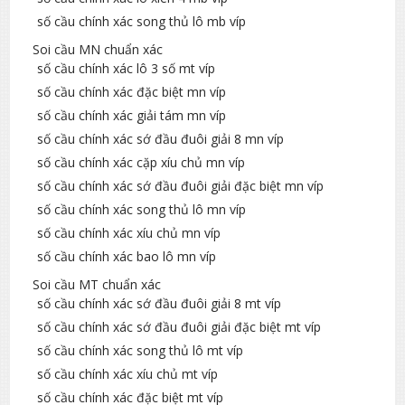
số cầu chính xác song thủ lô mb víp
Soi cầu MN chuẩn xác
số cầu chính xác lô 3 số mt víp
số cầu chính xác đặc biệt mn víp
số cầu chính xác giải tám mn víp
số cầu chính xác sớ đầu đuôi giải 8 mn víp
số cầu chính xác cặp xíu chủ mn víp
số cầu chính xác sớ đầu đuôi giải đặc biệt mn víp
số cầu chính xác song thủ lô mn víp
số cầu chính xác xíu chủ mn víp
số cầu chính xác bao lô mn víp
Soi cầu MT chuẩn xác
số cầu chính xác sớ đầu đuôi giải 8 mt víp
số cầu chính xác sớ đầu đuôi giải đặc biệt mt víp
số cầu chính xác song thủ lô mt víp
số cầu chính xác xíu chủ mt víp
số cầu chính xác đặc biệt mt víp