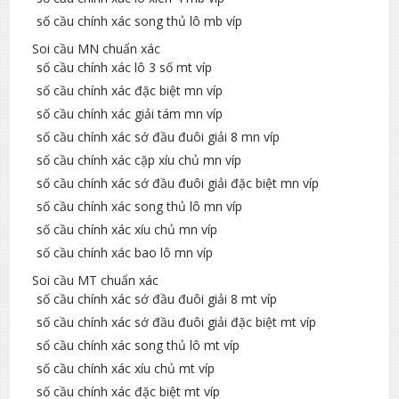
số cầu chính xác song thủ lô mb víp
Soi cầu MN chuẩn xác
số cầu chính xác lô 3 số mt víp
số cầu chính xác đặc biệt mn víp
số cầu chính xác giải tám mn víp
số cầu chính xác sớ đầu đuôi giải 8 mn víp
số cầu chính xác cặp xíu chủ mn víp
số cầu chính xác sớ đầu đuôi giải đặc biệt mn víp
số cầu chính xác song thủ lô mn víp
số cầu chính xác xíu chủ mn víp
số cầu chính xác bao lô mn víp
Soi cầu MT chuẩn xác
số cầu chính xác sớ đầu đuôi giải 8 mt víp
số cầu chính xác sớ đầu đuôi giải đặc biệt mt víp
số cầu chính xác song thủ lô mt víp
số cầu chính xác xíu chủ mt víp
số cầu chính xác đặc biệt mt víp