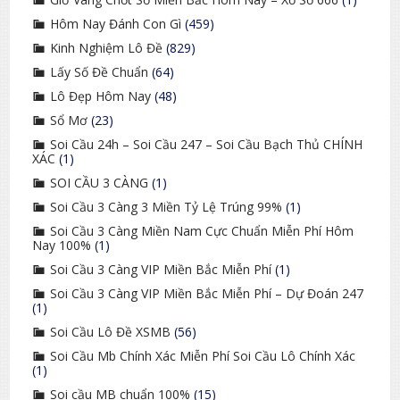
Hôm Nay Đánh Con Gì
(459)
Kinh Nghiệm Lô Đề
(829)
Lấy Số Đề Chuẩn
(64)
Lô Đẹp Hôm Nay
(48)
Sổ Mơ
(23)
Soi Cầu 24h – Soi Cầu 247 – Soi Cầu Bạch Thủ CHÍNH
XÁC
(1)
SOI CẦU 3 CÀNG
(1)
Soi Cầu 3 Càng 3 Miền Tỷ Lệ Trúng 99%
(1)
Soi Cầu 3 Càng Miền Nam Cực Chuẩn Miễn Phí Hôm
Nay 100%
(1)
Soi Cầu 3 Càng VIP Miền Bắc Miễn Phí
(1)
Soi Cầu 3 Càng VIP Miền Bắc Miễn Phí – Dự Đoán 247
(1)
Soi Cầu Lô Đề XSMB
(56)
Soi Cầu Mb Chính Xác Miễn Phí Soi Cầu Lô Chính Xác
(1)
Soi cầu MB chuẩn 100%
(15)