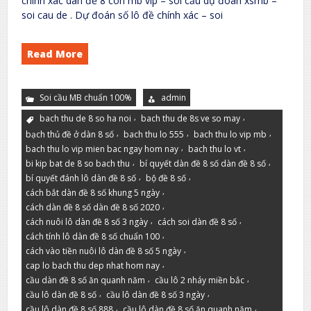
chính xác dàn đề 8 con mb víp – soi cầu dự đoán xsmb –
soi cau de . Dự đoán số lô đề chính xác – soi
Read More
Soi cầu MB chuẩn 100%
admin
,
,
bach thu de 8 so ha noi
bach thu de 8s ve so may
,
,
,
bạch thủ đề ở dàn 8 số
bach thu lo 555
bach thu lo vip mb
,
,
bach thu lo vip mien bac ngay hom nay
bach thu lo vt
,
,
bi kip bat de 8 so bach thu
bí quyết dàn đề 8 số dàn đề 8 số
,
,
bí quyết đánh lô dàn đề 8 số
bộ đề 8 số
,
cách bắt dàn đề 8 số khung 5 ngày
,
cách dàn đề 8 số dàn đề 8 số 2020
,
,
cách nuôi lô dàn đề 8 số 3 ngày
cách soi dàn đề 8 số
,
cách tính lô dàn đề 8 số chuẩn 100
,
cách vào tiền nuôi lô dàn đề 8 số 5 ngày
,
cap lo bach thu dep nhat hom nay
,
,
cầu dàn đề 8 số ăn quanh năm
cầu lô 2 nháy miền bắc
,
,
cầu lô dàn đề 8 số
cầu lô dàn đề 8 số 3 ngày
,
,
cầu lô dàn đề 8 số 888
cầu lô dàn đề 8 số ăn quanh năm