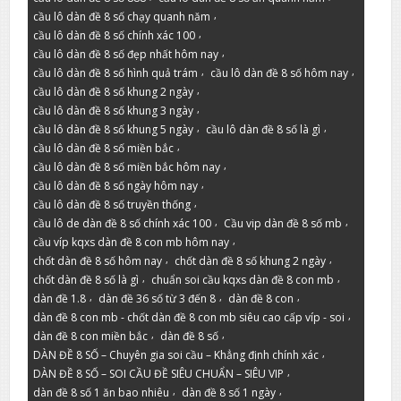
,
cầu lô dàn đề 8 số chạy quanh năm
,
cầu lô dàn đề 8 số chính xác 100
,
cầu lô dàn đề 8 số đẹp nhất hôm nay
,
,
cầu lô dàn đề 8 số hình quả trám
cầu lô dàn đề 8 số hôm nay
,
cầu lô dàn đề 8 số khung 2 ngày
,
cầu lô dàn đề 8 số khung 3 ngày
,
,
cầu lô dàn đề 8 số khung 5 ngày
cầu lô dàn đề 8 số là gì
,
cầu lô dàn đề 8 số miền bắc
,
cầu lô dàn đề 8 số miền bắc hôm nay
,
cầu lô dàn đề 8 số ngày hôm nay
,
cầu lô dàn đề 8 số truyền thống
,
,
cầu lô de dàn đề 8 số chính xác 100
Cầu vip dàn đề 8 số mb
,
cầu víp kqxs dàn đề 8 con mb hôm nay
,
,
chốt dàn đề 8 số hôm nay
chốt dàn đề 8 số khung 2 ngày
,
,
chốt dàn đề 8 số là gì
chuẩn soi cầu kqxs dàn đề 8 con mb
,
,
,
dàn đề 1.8
dàn đề 36 số từ 3 đến 8
dàn đề 8 con
,
dàn đề 8 con mb - chốt dàn đề 8 con mb siêu cao cấp víp - soi
,
,
dàn đề 8 con miền bắc
dàn đề 8 số
,
DÀN ĐỀ 8 SỐ – Chuyên gia soi cầu – Khẳng định chính xác
,
DÀN ĐỀ 8 SỐ – SOI CẦU ĐỀ SIÊU CHUẨN – SIÊU VIP
,
,
dàn đề 8 số 1 ăn bao nhiêu
dàn đề 8 số 1 ngày