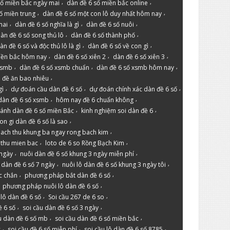
,
,
số miền bắc ngày mai
dàn đề 6 số miền bắc online
,
,
ố miền trung
dàn đề 6 số một con lô duy nhất hôm nay
,
,
,
mai
dàn đề 6 số nghĩa là gì
dàn đề 6 số nuôi
,
,
àn đề 6 số song thủ lô
dàn đề 6 số thành phố
,
,
àn đề 6 số và độc thủ lô là gì
dàn đề 6 số về con gì
,
,
,
miền bắc hôm nay
dàn đề 6 số xiên 2
dàn đề 6 số xiên 3
,
,
,
xsmb
dàn đề 6 số xsmb chuẩn
dàn đề 6 số xsmb hôm nay
,
,
đề ăn bao nhiêu
,
,
,
gì
dự đoán cầu dàn đề 6 số
dự đoán chính xác dàn đề 6 số
,
,
dàn đề 6 số xsmb
hôm nay đề 6 chuẩn không
,
,
ánh dàn đề 6 số miền Bắc
kinh nghiệm soi dàn đề 6
,
on gi dàn đề 6 số là sao
,
bach thu khung ba ngay rong bach kim
,
,
 thu mien bac
loto de 6 so Rồng Bạch Kim
,
,
 ngày
nuôi dàn đề 6 số khung 3 ngày miễn phí
,
,
 dàn đề 6 số 7 ngày
nuôi lô dàn đề 6 số khung 3 ngày tôi
,
,
c chắn
phương pháp bắt dàn đề 6 số
,
,
phương pháp nuôi lô dàn đề 6 số
,
,
lô dàn đề 6 số
Soi cầu 267 de 6 so
,
,
ề 6 số
soi cầu dàn đề 6 số 3 ngày
,
,
u dàn đề 6 số mb
soi cầu dàn đề 6 số miền bắc
,
,
,
c
soi cầu đề 6 số miễn phí
soi cầu lô dàn đề 6 số 8785