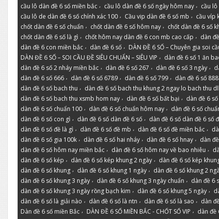
,
,
cầu lô dàn đề 6 số miền bắc
cầu lô dàn đề 6 số ngày hôm nay
cầu lô
,
,
cầu lô de dàn đề 6 số chính xác 100
Cầu vip dàn đề 6 số mb
cầu víp
,
,
chốt dàn đề 6 số chuẩn
chốt dàn đề 6 số hôm nay
chốt dàn đề 6 số 
,
,
chốt dàn đề 6 số là gì
chốt hôm nay dàn đề 6 con mb cao cấp
dàn đề
,
,
dàn đề 6 con miền bắc
dàn đề 6 số
DÀN ĐỀ 6 SỐ – Chuyên gia soi cầ
,
DÀN ĐỀ 6 SỐ – SOI CẦU ĐỀ SIÊU CHUẨN – SIÊU VIP
dàn đề 6 số 1 ăn ba
,
,
,
dàn đề 6 số 2 nháy miền bắc
dàn đề 6 số 267
dàn đề 6 số 3 ngày
d
,
,
,
dàn đề 6 số 666
dàn đề 6 số 6789
dàn đề 6 số 799
dàn đề 6 số 888
,
dàn đề 6 số bach thu
dàn đề 6 số bach thu khung 2 ngay lo bach thu dl
,
,
dàn đề 6 số bach thu xsmb hom nay
dàn đề 6 số bất bại
dàn đề 6 số
,
,
dàn đề 6 số chuẩn 100
dàn đề 6 số chuẩn hôm nay
dàn đề 6 số chuẩ
,
,
dàn đề 6 số con gì
dàn đề 6 số dàn đề 6 số
dàn đề 6 số dàn đề 6 số đ
,
,
,
dàn đề 6 số đề là gì
dàn đề 6 số đề mb
dàn đề 6 số đề miền bắc
dà
,
,
,
dàn đề 6 số gia 100k
dàn đề 6 số hai nháy
dàn đề 6 số hnay
dàn đề
,
,
dàn đề 6 số hôm nay miền bắc
dàn đề 6 số hôm nay về bao nhiêu
dà
,
,
dàn đề 6 số kép
dàn đề 6 số kép khung 2 ngày
dàn đề 6 số kép khun
,
,
dàn đề 6 số khung
dàn đề 6 số khung 1 ngày
dàn đề 6 số khung 2 ng
,
,
dàn đề 6 số khung 3 ngày
dàn đề 6 số khung 3 ngày chuẩn
dàn đề 6 
,
,
dàn đề 6 số khung 3 ngày rồng bạch kim
dàn đề 6 số khung 5 ngày
dà
,
,
,
dàn đề 6 số là giải nào
dàn đề 6 số là ntn
dàn đề 6 số là sao
dàn đề 
,
,
Dàn đề 6 số miền Bắc
DÀN ĐỀ 6 SỐ MIỀN BẮC - CHỐT SỐ VIP
dàn đề 