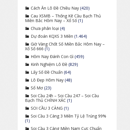
Cách Ăn Lô Đề Chiều Nay
(420)
Cau XSMB – Thống Kê Cầu Bạch Thủ
Miền Bắc Hôm Nay – Xổ Số
(1)
Chưa phân loại
(4)
Dự đoán KQXS 3 Miền
(1.464)
Giờ Vàng Chốt Số Miền Bắc Hôm Nay –
Xổ Số 666
(1)
Hôm Nay Đánh Con Gì
(459)
Kinh Nghiệm Lô Đề
(829)
Lấy Số Đề Chuẩn
(64)
Lô Đẹp Hôm Nay
(48)
Sổ Mơ
(23)
Soi Cầu 24h – Soi Cầu 247 – Soi Cầu
Bạch Thủ CHÍNH XÁC
(1)
SOI CẦU 3 CÀNG
(1)
Soi Cầu 3 Càng 3 Miền Tỷ Lệ Trúng 99%
(1)
Soi Cầu 3 Càng Miền Nam Cực Chuẩn