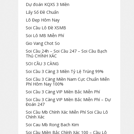
Dự đoán KQXS 3 Miền
Lấy Số Đề Chuẩn
Lô Đẹp Hôm Nay
Soi Cầu Lô Đề XSMB
Soi Lô MB Miễn Phí
Gio Vang Chot So
Soi Cầu 24h – Soi Cầu 247 – Soi Cầu Bạch
Thủ CHÍNH XÁC
SOI CẦU 3 CÀNG
Soi Cầu 3 Càng 3 Miền Tỷ Lệ Trúng 99%
Soi Cầu 3 Càng Miền Nam Cực Chuẩn Miễn
Phí Hôm Nay 100%
Soi Cầu 3 Càng VIP Miền Bắc Miễn Phí
Soi Cầu 3 Càng VIP Miền Bắc Miễn Phí – Dự
Đoán 247
Soi Cầu Mb Chính Xác Miễn Phí Soi Cầu Lô
Chính Xác
Soi Cau Mb Rong Bach Kim
Soi Cầu Miền Bắc Chính Xác 100 – Cầu Lô