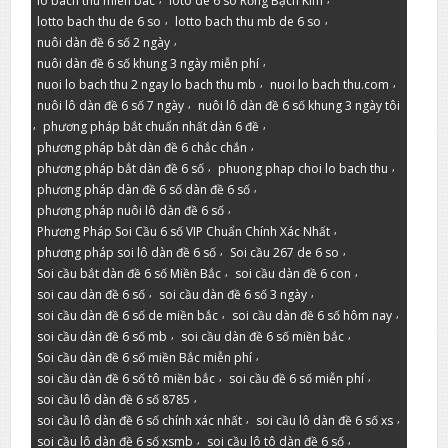
lo bach thu mien bac
loto de 6 so Rồng Bạch Kim
,
,
lotto bach thu de 6 so
lotto bach thu mb de 6 so
,
nuôi dàn đề 6 số 2 ngày
,
nuôi dàn đề 6 số khung 3 ngày miễn phí
,
,
nuoi lo bach thu 2 ngay lo bach thu mb
nuoi lo bach thu.com
,
nuôi lô dàn đề 6 số 7 ngày
nuôi lô dàn đề 6 số khung 3 ngày tôi
,
,
phương pháp bắt chuẩn nhất dàn 6 đề
,
phương pháp bắt dàn đề 6 chắc chắn
,
,
phương pháp bắt dàn đề 6 số
phuong phap choi lo bach thu
,
phương pháp dàn đề 6 số dàn đề 6 số
,
phương pháp nuôi lô dàn đề 6 số
,
Phương Pháp Soi Cầu 6 số VIP Chuẩn Chính Xác Nhất
,
,
phương pháp soi lô dàn đề 6 số
Soi cầu 267 de 6 so
,
,
Soi cầu bắt dàn đề 6 số Miền Bắc
soi cầu dàn đề 6 con
,
,
soi cau dàn đề 6 số
soi cầu dàn đề 6 số 3 ngày
,
,
soi cầu dàn đề 6 số de miền bắc
soi cầu dàn đề 6 số hôm nay
,
,
soi cầu dàn đề 6 số mb
soi cầu dàn đề 6 số miền bắc
,
Soi cầu dàn đề 6 số miền Bắc miễn phí
,
,
soi cầu dàn đề 6 số tô miền bắc
soi cầu đề 6 số miễn phí
,
soi cầu lô dàn đề 6 số 8785
,
,
soi cầu lô dàn đề 6 số chính xác nhất
soi cầu lô dàn đề 6 số xs
,
,
soi cầu lô dàn đề 6 số xsmb
soi cầu lô tô dàn đề 6 số