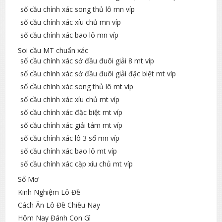
số cầu chính xác song thủ lô mn víp
số cầu chính xác xíu chủ mn víp
số cầu chính xác bao lô mn víp
Soi cầu MT chuẩn xác
số cầu chính xác sớ đầu đuôi giải 8 mt víp
số cầu chính xác sớ đầu đuôi giải đặc biệt mt víp
số cầu chính xác song thủ lô mt víp
số cầu chính xác xíu chủ mt víp
số cầu chính xác đặc biệt mt víp
số cầu chính xác giải tám mt víp
số cầu chính xác lô 3 số mn víp
số cầu chính xác bao lô mt víp
số cầu chính xác cặp xíu chủ mt víp
Sổ Mơ
Kinh Nghiệm Lô Đề
Cách Ăn Lô Đề Chiều Nay
Hôm Nay Đánh Con Gì