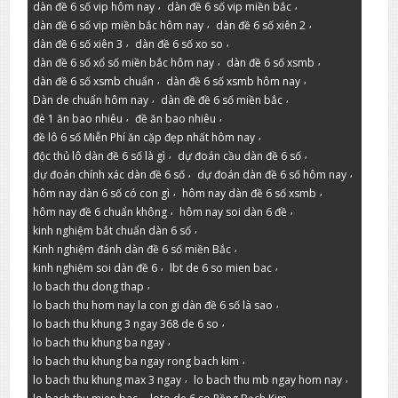
,
,
dàn đề 6 số vip hôm nay
dàn đề 6 số vip miền bắc
,
,
dàn đề 6 số vip miền bắc hôm nay
dàn đề 6 số xiên 2
,
,
dàn đề 6 số xiên 3
dàn đề 6 số xo so
,
,
dàn đề 6 số xổ số miền bắc hôm nay
dàn đề 6 số xsmb
,
,
dàn đề 6 số xsmb chuẩn
dàn đề 6 số xsmb hôm nay
,
,
Dàn de chuẩn hôm nay
dàn đề đề 6 số miền bắc
,
,
đè 1 ăn bao nhiêu
đề ăn bao nhiêu
,
đề lô 6 số Miễn Phí ăn cặp đẹp nhất hôm nay
,
,
độc thủ lô dàn đề 6 số là gì
dự đoán cầu dàn đề 6 số
,
,
dự đoán chính xác dàn đề 6 số
dự đoán dàn đề 6 số hôm nay
,
,
hôm nay dàn 6 số có con gì
hôm nay dàn đề 6 số xsmb
,
,
hôm nay đề 6 chuẩn không
hôm nay soi dàn 6 đề
,
kinh nghiệm bắt chuẩn dàn 6 số
,
Kinh nghiệm đánh dàn đề 6 số miền Bắc
,
,
kinh nghiệm soi dàn đề 6
lbt de 6 so mien bac
,
lo bach thu dong thap
,
lo bach thu hom nay la con gi dàn đề 6 số là sao
,
lo bach thu khung 3 ngay 368 de 6 so
,
lo bach thu khung ba ngay
,
lo bach thu khung ba ngay rong bach kim
,
,
lo bach thu khung max 3 ngay
lo bach thu mb ngay hom nay
,
,