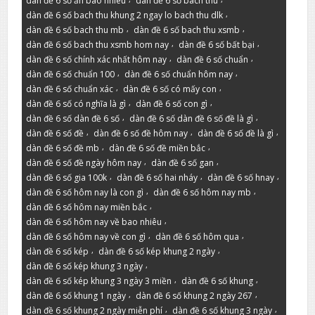
dàn đề 6 số ăn bao nhiêu
dàn đề 6 số bach thu
,
dàn đề 6 số bach thu khung 2 ngay lo bach thu dlk
,
,
dàn đề 6 số bach thu mb
dàn đề 6 số bach thu xsmb
,
,
dàn đề 6 số bach thu xsmb hom nay
dàn đề 6 số bất bại
,
,
dàn đề 6 số chính xác nhất hôm nay
dàn đề 6 số chuẩn
,
,
dàn đề 6 số chuẩn 100
dàn đề 6 số chuẩn hôm nay
,
,
dàn đề 6 số chuẩn xác
dàn đề 6 số có mấy con
,
,
dàn đề 6 số có nghĩa là gì
dàn đề 6 số con gì
,
,
dàn đề 6 số dàn đề 6 số
dàn đề 6 số dàn đề 6 số đề là gì
,
,
,
dàn đề 6 số đề
dàn đề 6 số đề hôm nay
dàn đề 6 số đề là gì
,
,
dàn đề 6 số đề mb
dàn đề 6 số đề miền bắc
,
,
dàn đề 6 số đề ngày hôm nay
dàn đề 6 số gan
,
,
,
dàn đề 6 số gia 100k
dàn đề 6 số hai nháy
dàn đề 6 số hnay
,
,
dàn đề 6 số hôm nay là con gì
dàn đề 6 số hôm nay mb
,
dàn đề 6 số hôm nay miền bắc
,
dàn đề 6 số hôm nay về bao nhiêu
,
,
dàn đề 6 số hôm nay về con gì
dàn đề 6 số hôm qua
,
,
dàn đề 6 số kép
dàn đề 6 số kép khung 2 ngày
,
dàn đề 6 số kép khung 3 ngày
,
,
dàn đề 6 số kép khung 3 ngày 3 miền
dàn đề 6 số khung
,
,
dàn đề 6 số khung 1 ngày
dàn đề 6 số khung 2 ngày 267
,
,
dàn đề 6 số khung 2 ngày miễn phí
dàn đề 6 số khung 3 ngày