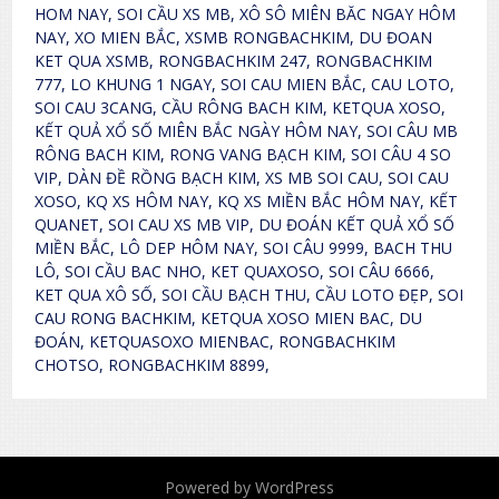
HOM NAY, SOI CẦU XS MB, XÔ SÔ MIÊN BĂC NGAY HÔM
NAY, XO MIEN BẮC, XSMB RONGBACHKIM, DU ĐOAN
KET QUA XSMB, RONGBACHKIM 247, RONGBACHKIM
777, LO KHUNG 1 NGAY, SOI CAU MIEN BẮC, CAU LOTO,
SOI CAU 3CANG, CẦU RÔNG BACH KIM, KETQUA XOSO,
KẾT QUẢ XỔ SỐ MIÊN BẮC NGÀY HÔM NAY, SOI CÂU MB
RÔNG BACH KIM, RONG VANG BẠCH KIM, SOI CÂU 4 SO
VIP, DÀN ĐỀ RỒNG BẠCH KIM, XS MB SOI CAU, SOI CAU
XOSO, KQ XS HÔM NAY, KQ XS MIỀN BẮC HÔM NAY, KẾT
QUANET, SOI CAU XS MB VIP, DU ĐOÁN KẾT QUẢ XỔ SỐ
MIỀN BẮC, LÔ DEP HÔM NAY, SOI CÂU 9999, BACH THU
LÔ, SOI CẦU BAC NHO, KET QUAXOSO, SOI CÂU 6666,
KET QUA XÔ SỐ, SOI CẦU BẠCH THU, CẦU LOTO ĐẸP, SOI
CAU RONG BACHKIM, KETQUA XOSO MIEN BAC, DU
ĐOÁN, KETQUASOXO MIENBAC, RONGBACHKIM
CHOTSO, RONGBACHKIM 8899,
Powered by WordPress