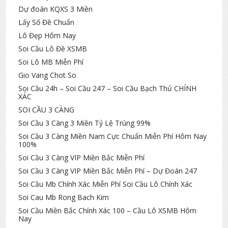
Dự đoán KQXS 3 Miền
Lấy Số Đề Chuẩn
Lô Đẹp Hôm Nay
Soi Cầu Lô Đề XSMB
Soi Lô MB Miễn Phí
Gio Vang Chot So
Soi Cầu 24h – Soi Cầu 247 – Soi Cầu Bạch Thủ CHÍNH
XÁC
SOI CẦU 3 CÀNG
Soi Cầu 3 Càng 3 Miền Tỷ Lệ Trúng 99%
Soi Cầu 3 Càng Miền Nam Cực Chuẩn Miễn Phí Hôm Nay
100%
Soi Cầu 3 Càng VIP Miền Bắc Miễn Phí
Soi Cầu 3 Càng VIP Miền Bắc Miễn Phí – Dự Đoán 247
Soi Cầu Mb Chính Xác Miễn Phí Soi Cầu Lô Chính Xác
Soi Cau Mb Rong Bach Kim
Soi Cầu Miền Bắc Chính Xác 100 – Cầu Lô XSMB Hôm
Nay