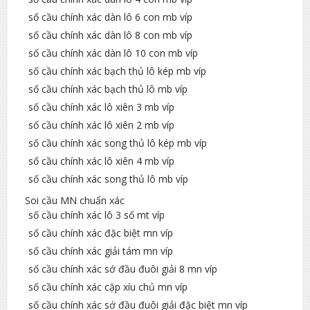
số cầu chính xác dàn lô 6 con mb víp
số cầu chính xác dàn lô 8 con mb víp
số cầu chính xác dàn lô 10 con mb víp
số cầu chính xác bạch thủ lô kép mb víp
số cầu chính xác bạch thủ lô mb víp
số cầu chính xác lô xiên 3 mb víp
số cầu chính xác lô xiên 2 mb víp
số cầu chính xác song thủ lô kép mb víp
số cầu chính xác lô xiên 4 mb víp
số cầu chính xác song thủ lô mb víp
Soi cầu MN chuẩn xác
số cầu chính xác lô 3 số mt víp
số cầu chính xác đặc biệt mn víp
số cầu chính xác giải tám mn víp
số cầu chính xác sớ đầu đuôi giải 8 mn víp
số cầu chính xác cặp xíu chủ mn víp
số cầu chính xác sớ đầu đuôi giải đặc biệt mn víp