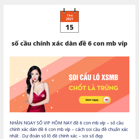
Th4
2021
15
số cầu chính xác dàn đề 6 con mb víp
NHẬN NGAY SỐ VIP HÔM NAY đề 6 con mb víp – số cầu
chính xác dàn đề 6 con mb víp – cách soi cầu đề chuẩn xác
nhất . Dự đoán số lô đề chính xác – soi số đẹp