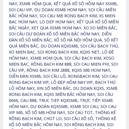
NAY, XSMB HÔM QUA, KẾT QUẢ XỔ SỐ HÔM NAY XSMB,
SOI CAU VIP, DU DOAN XSMB HOM NAY, SOI CẦU MIỀN
BẮC HÔM NAY, SOI CAU MB RONG BACH KIM, XS MIEN
BAC HOM NAY, LO DEP HOM NAY, KẾT QUẢ XỔ SỐ MIỀN
BẮC NGÀY, KET QUA XSMB HOM NAY, XO SO MIỀN BẮC,
SOI CẦU DỰ ĐOÁN XỔ SỐ MIỀN BẮC HÔM NAY, DIỄN
ĐÀN XỔ SỐ MIỀN BẮC, XỔ SỐ HÀ NỘI HÔM QUA, SỔ KẾT
QUẢ MIỀN BẮC, DU DOAN KQXSMB, SOI CẦU BẠCH THỦ,
XO MIEN BAC, SOI RONG BACH KIM, KQXS NET, LÔ ĐỀ
HÔM NAY, XSMB HOM QUA, SOI CẦU BẠCH KIM, XOSO
MIEN BAC, RỒNG BẠCH KIM 888, SOI CAU MIEN PHI, SOI
CẦU VIP, RỒNG BẠCH KIM 2888, KQXS MB HOM NAY,
DIỄN ĐÀN XSMB, SOI CẦU LÔ, RONGBACH KIM, SOI CAU
RONG BACH KIM VIP, LÔ ĐẸP HÔM NAY VIP, BẠCH THỦ
LÔ HÔM NAY, XIN SỐ MIỀN BẮC, DU DOAN KQXS, XSMB
RONG BACH KIM, KQXS MIỀN BẮC HÔM NAY, SOI CẦU
6666, CAU 888, TRUC TIEP KQXSMB, TRỰC TIẾP XSMB
HÔM NAY, DỰ ĐOÁN KQXSMB, XSMB SOI CAU, SOI CAU
VIP MB, XỔ SỐ MB HÔM NAY, SOI CAU TOT, THỐNG KÊ
RỒNG BẠCH KIM, CHOT LO, SOI CẦU XỔ SỐ, THỐNG KÊ
XỔ SỐ MIỀN BẮC HÔM NAY, SOI RỒNG BẠCH KIM, SOI