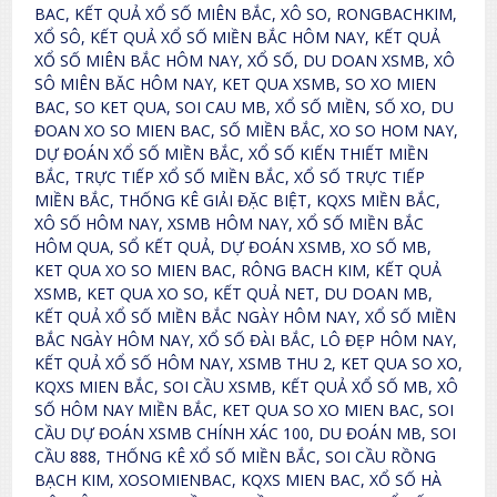
BAC, KẾT QUẢ XỔ SỐ MIÊN BẮC, XÔ SO, RONGBACHKIM,
XỔ SÔ, KẾT QUẢ XỔ SỐ MIỀN BẮC HÔM NAY, KẾT QUẢ
XỔ SỐ MIÊN BẮC HÔM NAY, XỔ SỐ, DU DOAN XSMB, XÔ
SÔ MIÊN BĂC HÔM NAY, KET QUA XSMB, SO XO MIEN
BAC, SO KET QUA, SOI CAU MB, XỔ SỐ MIỀN, SỐ XO, DU
ĐOAN XO SO MIEN BAC, SỐ MIỀN BẮC, XO SO HOM NAY,
DỰ ĐOÁN XỔ SỐ MIỀN BẮC, XỔ SỐ KIẾN THIẾT MIỀN
BẮC, TRỰC TIẾP XỔ SỐ MIỀN BẮC, XỔ SỐ TRỰC TIẾP
MIỀN BẮC, THỐNG KÊ GIẢI ĐẶC BIỆT, KQXS MIỀN BẮC,
XÔ SỐ HÔM NAY, XSMB HÔM NAY, XỔ SỐ MIỀN BẮC
HÔM QUA, SỔ KẾT QUẢ, DỰ ĐOÁN XSMB, XO SỐ MB,
KET QUA XO SO MIEN BAC, RÔNG BACH KIM, KẾT QUẢ
XSMB, KET QUA XO SO, KẾT QUẢ NET, DU DOAN MB,
KẾT QUẢ XỔ SỐ MIỀN BẮC NGÀY HÔM NAY, XỔ SỐ MIỀN
BẮC NGÀY HÔM NAY, XỔ SỐ ĐÀI BẮC, LÔ ĐẸP HÔM NAY,
KẾT QUẢ XỔ SỐ HÔM NAY, XSMB THU 2, KET QUA SO XO,
KQXS MIEN BẮC, SOI CẦU XSMB, KẾT QUẢ XỔ SỐ MB, XÔ
SỐ HÔM NAY MIỀN BẮC, KET QUA SO XO MIEN BAC, SOI
CẦU DỰ ĐOÁN XSMB CHÍNH XÁC 100, DU ĐOÁN MB, SOI
CẦU 888, THỐNG KÊ XỔ SỐ MIỀN BẮC, SOI CẦU RỒNG
BẠCH KIM, XOSOMIENBAC, KQXS MIEN BAC, XỔ SỐ HÀ