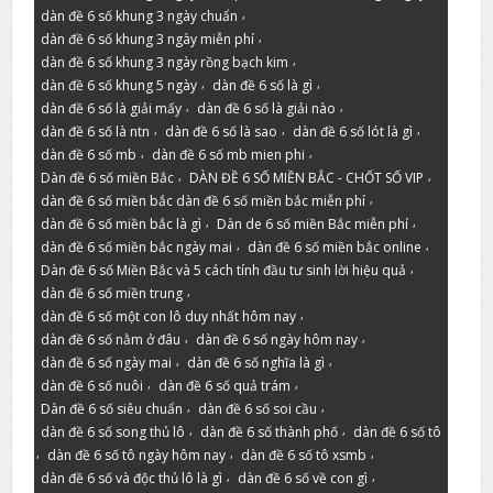
,
dàn đề 6 số khung 3 ngày chuẩn
,
dàn đề 6 số khung 3 ngày miễn phí
,
dàn đề 6 số khung 3 ngày rồng bạch kim
,
,
dàn đề 6 số khung 5 ngày
dàn đề 6 số là gì
,
,
dàn đề 6 số là giải mấy
dàn đề 6 số là giải nào
,
,
,
dàn đề 6 số là ntn
dàn đề 6 số là sao
dàn đề 6 số lót là gì
,
,
dàn đề 6 số mb
dàn đề 6 số mb mien phi
,
,
Dàn đề 6 số miền Bắc
DÀN ĐỀ 6 SỐ MIỀN BẮC - CHỐT SỐ VIP
,
dàn đề 6 số miền bắc dàn đề 6 số miền bắc miễn phí
,
,
dàn đề 6 số miền bắc là gì
Dàn de 6 số miền Bắc miễn phí
,
,
dàn đề 6 số miền bắc ngày mai
dàn đề 6 số miền bắc online
,
Dàn đề 6 số Miền Bắc và 5 cách tính đầu tư sinh lời hiệu quả
,
dàn đề 6 số miền trung
,
dàn đề 6 số một con lô duy nhất hôm nay
,
,
dàn đề 6 số nằm ở đâu
dàn đề 6 số ngày hôm nay
,
,
dàn đề 6 số ngày mai
dàn đề 6 số nghĩa là gì
,
,
dàn đề 6 số nuôi
dàn đề 6 số quả trám
,
,
Dàn đề 6 số siêu chuẩn
dàn đề 6 số soi cầu
,
,
dàn đề 6 số song thủ lô
dàn đề 6 số thành phố
dàn đề 6 số tô
,
,
,
dàn đề 6 số tô ngày hôm nay
dàn đề 6 số tô xsmb
,
,
dàn đề 6 số và độc thủ lô là gì
dàn đề 6 số về con gì