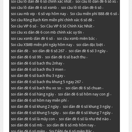
,
,
soi cầu lô dàn đề 6 số chính xác nhất
soi cầu lô dàn đề 6 số xs
,
,
soi cầu lô dàn đề 6 số xsmb
soi cầu lô tô dàn đề 6 số
,
,
soi cau mb vip - 6 số vip hôm nay
Soi cầu miễn phí 888 đề 6 số
,
Soi cầu Rồng Bạch Kim miễn phí chính xác 6 số đề
,
,
Soi cầu VIP 6 số
Soi Cầu VIP 6 Số Chính Xác Nhất
,
soi cầu xs dàn đề 6 con mb chính xác uy tín
,
,
soi cau xsmb dàn đề 6 số
soi cầu xsmb miền bắc
,
,
Soi cầu XSMB miễn phí ngày hôm nay
soi dàn đặc biệt
,
,
,
soi dàn đề
soi dàn đề 6 số 267
soi dàn đề 6 số 3 ngày
,
,
soi dàn đề 6 số 99
soi dàn đề 6 số bach thu
,
soi dàn đề 6 số bach thu 2nhay
,
soi dàn đề 6 số bach thu 3 mien
,
soi dàn đề 6 số bach thu 3 ngay
,
soi dàn đề 6 số bach thu khung 5 ngay 267
,
,
soi dàn đề 6 số bach thu xo so
soi dàn đề 6 số chuan
,
,
soi dàn đề 6 số hàng ngày
soi dàn đề 6 số hôm nay con gì
,
soi dàn đề 6 số hôm nay miễn phí
,
,
soi dàn đề 6 số khung 2 ngày
soi dàn đề 6 số khung 3 ngày
,
,
soi dàn đề 6 số khung 5 ngày
soi dàn đề 6 số khung 7 ngày
,
,
soi dàn đề 6 số là mấy con
soi dàn đề 6 số là như thế nào
,
,
soi dàn đề 6 số mb
soi dàn đề 6 số mb hôm nay
,
,
soi dàn đề 6 số miền
Soi DÀN de 6 số miền Bắc