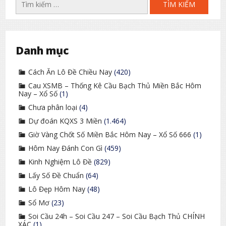
kiếm
cho:
Danh mục
Cách Ăn Lô Đề Chiều Nay
(420)
Cau XSMB – Thống Kê Cầu Bạch Thủ Miền Bắc Hôm
Nay – Xổ Số
(1)
Chưa phân loại
(4)
Dự đoán KQXS 3 Miền
(1.464)
Giờ Vàng Chốt Số Miền Bắc Hôm Nay – Xổ Số 666
(1)
Hôm Nay Đánh Con Gì
(459)
Kinh Nghiệm Lô Đề
(829)
Lấy Số Đề Chuẩn
(64)
Lô Đẹp Hôm Nay
(48)
Sổ Mơ
(23)
Soi Cầu 24h – Soi Cầu 247 – Soi Cầu Bạch Thủ CHÍNH
XÁC
(1)