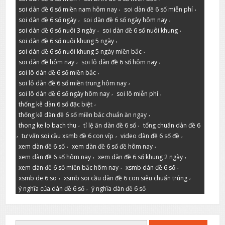
,
,
soi dàn đề 6 số miền nam hôm nay
soi dàn đề 6 số miễn phí
,
,
soi dàn đề 6 số ngày
soi dàn đề 6 số ngày hôm nay
,
,
soi dàn đề 6 số nuôi 3 ngày
soi dàn đề 6 số nuôi khung
,
soi dàn đề 6 số nuôi khung 5 ngày
,
soi dàn đề 6 số nuôi khung 5 ngày miền bắc
,
,
soi dàn đề hôm nay
soi lô dàn đề 6 số hôm nay
,
soi lô dàn đề 6 số miền bắc
,
soi lô dàn đề 6 số miền trung hôm nay
,
,
soi lô dàn đề 6 số ngày hôm nay
soi lô miễn phí
,
thống kê dàn 6 số đặc biệt
,
thống kê dàn đề 6 số miền bắc chuẩn ăn ngay
,
,
thong ke lo bach thu
tỉ lệ ăn dàn đề 6 số
tổng chuẩn dàn đề 6
,
,
,
tư vấn soi cầu xsmb đề 6 con víp
video dàn đề 6 số đề
,
,
xem dàn đề 6 số
xem dàn đề 6 số đề hôm nay
,
,
xem dàn đề 6 số hôm nay
xem dàn đề 6 số khung 2 ngày
,
,
xem dàn đề 6 số miền bắc hôm nay
xsmb dàn đề 6 số
,
,
xsmb de 6 so
xsmb soi cầu dàn đề 6 con siêu chuẩn trúng
,
ý nghĩa của dàn đề 6 số
ý nghĩa dàn đề 6 số
Tìm