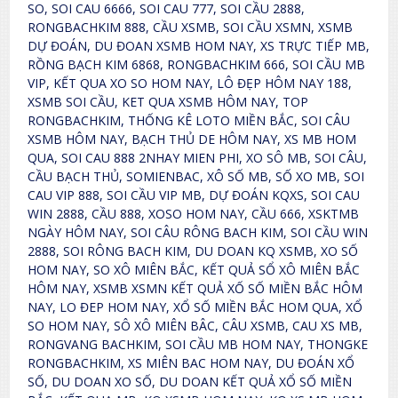
SO, SOI CAU 6666, SOI CAU 777, SOI CẦU 2888,
RONGBACHKIM 888, CẦU XSMB, SOI CẦU XSMN, XSMB
DỰ ĐOÁN, DU ĐOAN XSMB HOM NAY, XS TRỰC TIẾP MB,
RỒNG BẠCH KIM 6868, RONGBACHKIM 666, SOI CẦU MB
VIP, KẾT QUA XO SO HOM NAY, LÔ ĐẸP HÔM NAY 188,
XSMB SOI CẦU, KET QUA XSMB HÔM NAY, TOP
RONGBACHKIM, THỐNG KÊ LOTO MIỀN BẮC, SOI CÂU
XSMB HÔM NAY, BẠCH THỦ DE HÔM NAY, XS MB HOM
QUA, SOI CAU 888 2NHAY MIEN PHI, XO SÔ MB, SOI CÂU,
CẦU BẠCH THỦ, SOMIENBAC, XÔ SỐ MB, SỐ XO MB, SOI
CAU VIP 888, SOI CẦU VIP MB, DỰ ĐOÁN KQXS, SOI CAU
WIN 2888, CẦU 888, XOSO HOM NAY, CẦU 666, XSKTMB
NGÀY HÔM NAY, SOI CÂU RÔNG BACH KIM, SOI CẦU WIN
2888, SOI RÔNG BACH KIM, DU DOAN KQ XSMB, XO SỐ
HOM NAY, SO XÔ MIÊN BẮC, KẾT QUẢ SỔ XÔ MIÊN BẮC
HÔM NAY, XSMB XSMN KẾT QUẢ XỐ SỐ MIỀN BẮC HÔM
NAY, LO ĐEP HOM NAY, XỔ SỐ MIỀN BẮC HOM QUA, XỔ
SO HOM NAY, SÔ XÔ MIÊN BÂC, CÂU XSMB, CAU XS MB,
RONGVANG BACHKIM, SOI CẦU MB HOM NAY, THONGKE
RONGBACHKIM, XS MIÊN BAC HOM NAY, DU ĐOÁN XỔ
SỐ, DU DOAN XO SỐ, DU DOAN KẾT QUẢ XỔ SỐ MIỀN