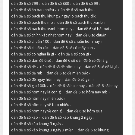
,
,
,
dàn đề 6 số 799
dàn đề 6 số 888
dàn đề 6 số 99
,
,
dàn đề 6 số ăn bao nhiêu
dàn đề 6 số bach thu
,
dàn đề 6 số bach thu khung 2 ngay lo bach thu dlk
,
,
dàn đề 6 số bach thu mb
dàn đề 6 số bach thu xsmb
,
,
dàn đề 6 số bach thu xsmb hom nay
dàn đề 6 số bất bại
,
,
dàn đề 6 số chính xác nhất hôm nay
dàn đề 6 số chuẩn
,
,
dàn đề 6 số chuẩn 100
dàn đề 6 số chuẩn hôm nay
,
,
dàn đề 6 số chuẩn xác
dàn đề 6 số có mấy con
,
,
dàn đề 6 số có nghĩa là gì
dàn đề 6 số con gì
,
,
dàn đề 6 số dàn đề 6 số
dàn đề 6 số dàn đề 6 số đề là gì
,
,
,
dàn đề 6 số đề
dàn đề 6 số đề hôm nay
dàn đề 6 số đề là gì
,
,
dàn đề 6 số đề mb
dàn đề 6 số đề miền bắc
,
,
dàn đề 6 số đề ngày hôm nay
dàn đề 6 số gan
,
,
,
dàn đề 6 số gia 100k
dàn đề 6 số hai nháy
dàn đề 6 số hnay
,
,
dàn đề 6 số hôm nay là con gì
dàn đề 6 số hôm nay mb
,
dàn đề 6 số hôm nay miền bắc
,
dàn đề 6 số hôm nay về bao nhiêu
,
,
dàn đề 6 số hôm nay về con gì
dàn đề 6 số hôm qua
,
,
dàn đề 6 số kép
dàn đề 6 số kép khung 2 ngày
,
dàn đề 6 số kép khung 3 ngày
,
,
dàn đề 6 số kép khung 3 ngày 3 miền
dàn đề 6 số khung