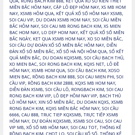
QUA, RONG BACH KIM 888, KẾT QUẢ XỔ SỐ KIẾN THIẾT
MIỀN BẮC HÔM NAY, CẶP LÔ ĐẸP HÔM NAY, XS MB HOM
NAY, XSMB HÔM QUA, KẾT QUẢ XỔ SỐ HÔM NAY XSMB,
SOI CAU VIP, DU DOAN XSMB HOM NAY, SOI CẦU MIỀN
BẮC HÔM NAY, SOI CAU MB RONG BACH KIM, XS MIEN
BAC HOM NAY, LO DEP HOM NAY, KẾT QUẢ XỔ SỐ MIỀN
BẮC NGÀY, KET QUA XSMB HOM NAY, XO SO MIỀN BẮC,
SOI CẦU DỰ ĐOÁN XỔ SỐ MIỀN BẮC HÔM NAY, DIỄN
ĐÀN XỔ SỐ MIỀN BẮC, XỔ SỐ HÀ NỘI HÔM QUA, SỔ KẾT
QUẢ MIỀN BẮC, DU DOAN KQXSMB, SOI CẦU BẠCH THỦ,
XO MIEN BAC, SOI RONG BACH KIM, KQXS NET, LÔ ĐỀ
HÔM NAY, XSMB HOM QUA, SOI CẦU BẠCH KIM, XOSO
MIEN BAC, RỒNG BẠCH KIM 888, SOI CAU MIEN PHI, SOI
CẦU VIP, RỒNG BẠCH KIM 2888, KQXS MB HOM NAY,
DIỄN ĐÀN XSMB, SOI CẦU LÔ, RONGBACH KIM, SOI CAU
RONG BACH KIM VIP, LÔ ĐẸP HÔM NAY VIP, BẠCH THỦ
LÔ HÔM NAY, XIN SỐ MIỀN BẮC, DU DOAN KQXS, XSMB
RONG BACH KIM, KQXS MIỀN BẮC HÔM NAY, SOI CẦU
6666, CAU 888, TRUC TIEP KQXSMB, TRỰC TIẾP XSMB
HÔM NAY, DỰ ĐOÁN KQXSMB, XSMB SOI CAU, SOI CAU
VIP MB, XỔ SỐ MB HÔM NAY, SOI CAU TOT, THỐNG KÊ
RỒNG BẠCH KIM, CHOT LO, SOI CẦU XỔ SỐ, THỐNG KÊ