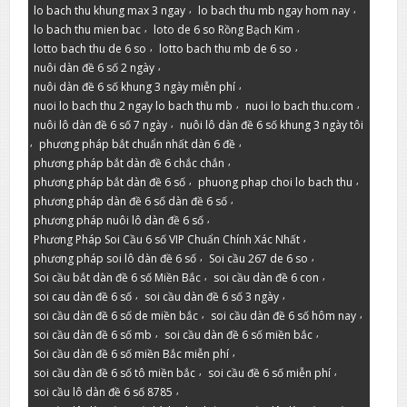
,
,
lo bach thu khung max 3 ngay
lo bach thu mb ngay hom nay
,
,
lo bach thu mien bac
loto de 6 so Rồng Bạch Kim
,
,
lotto bach thu de 6 so
lotto bach thu mb de 6 so
,
nuôi dàn đề 6 số 2 ngày
,
nuôi dàn đề 6 số khung 3 ngày miễn phí
,
,
nuoi lo bach thu 2 ngay lo bach thu mb
nuoi lo bach thu.com
,
nuôi lô dàn đề 6 số 7 ngày
nuôi lô dàn đề 6 số khung 3 ngày tôi
,
,
phương pháp bắt chuẩn nhất dàn 6 đề
,
phương pháp bắt dàn đề 6 chắc chắn
,
,
phương pháp bắt dàn đề 6 số
phuong phap choi lo bach thu
,
phương pháp dàn đề 6 số dàn đề 6 số
,
phương pháp nuôi lô dàn đề 6 số
,
Phương Pháp Soi Cầu 6 số VIP Chuẩn Chính Xác Nhất
,
,
phương pháp soi lô dàn đề 6 số
Soi cầu 267 de 6 so
,
,
Soi cầu bắt dàn đề 6 số Miền Bắc
soi cầu dàn đề 6 con
,
,
soi cau dàn đề 6 số
soi cầu dàn đề 6 số 3 ngày
,
,
soi cầu dàn đề 6 số de miền bắc
soi cầu dàn đề 6 số hôm nay
,
,
soi cầu dàn đề 6 số mb
soi cầu dàn đề 6 số miền bắc
,
Soi cầu dàn đề 6 số miền Bắc miễn phí
,
,
soi cầu dàn đề 6 số tô miền bắc
soi cầu đề 6 số miễn phí
,
soi cầu lô dàn đề 6 số 8785