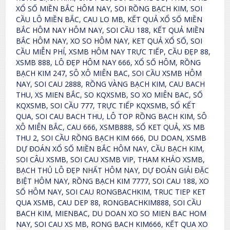
XỔ SỐ MIỀN BẮC HÔM NAY, SOI RỒNG BẠCH KIM, SOI
CẦU LÔ MIỀN BẮC, CAU LO MB, KẾT QUẢ XỔ SỐ MIỀN
BẮC HÔM NAY HÔM NAY, SOI CẦU 188, KẾT QUẢ MIỀN
BẮC HÔM NAY, XO SO HÔM NAY, KET QUẢ XỔ SỐ, SOI
CẦU MIỄN PHÍ, XSMB HÔM NAY TRỰC TIẾP, CẦU ĐẸP 88,
XSMB 888, LÔ ĐẸP HÔM NAY 666, XỔ SỐ HÔM, RỒNG
BẠCH KIM 247, SÔ XÔ MIÊN BAC, SOI CẦU XSMB HÔM
NAY, SOI CAU 2888, RỒNG VÀNG BẠCH KIM, CAU BACH
THU, XS MIEN BẮC, SO KQXSMB, SO XO MIÊN BAC, SỐ
KQXSMB, SOI CẦU 777, TRỰC TIẾP KQXSMB, SỔ KẾT
QUA, SOI CAU BACH THU, LÔ TOP RỒNG BẠCH KIM, SÔ
XÔ MIÊN BẮC, CAU 666, XSMB888, SỔ KET QUẢ, XS MB
THU 2, SOI CẦU RỒNG BẠCH KIM 666, DU DOAN, XSMB
DỰ ĐOÁN XỔ SỐ MIỀN BẮC HÔM NAY, CẦU BẠCH KIM,
SOI CÂU XSMB, SOI CAU XSMB VIP, THAM KHẢO XSMB,
BẠCH THỦ LÔ ĐẸP NHẤT HÔM NAY, DỰ ĐOÁN GIẢI ĐẶC
BIỆT HÔM NAY, RỒNG BẠCH KIM 7777, SOI CAU 188, XO
SỐ HÔM NAY, SOI CAU RONGBACHKIM, TRUC TIEP KET
QUA XSMB, CAU DEP 88, RONGBACHKIM888, SOI CẦU
BACH KIM, MIENBAC, DU DOAN XO SO MIEN BAC HOM
NAY, SOI CAU XS MB, RONG BACH KIM666, KẾT QUA XO