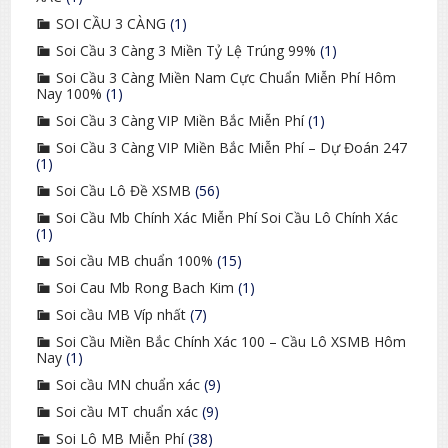
SOI CẦU 3 CÀNG
(1)
Soi Cầu 3 Càng 3 Miền Tỷ Lệ Trúng 99%
(1)
Soi Cầu 3 Càng Miền Nam Cực Chuẩn Miễn Phí Hôm
Nay 100%
(1)
Soi Cầu 3 Càng VIP Miền Bắc Miễn Phí
(1)
Soi Cầu 3 Càng VIP Miền Bắc Miễn Phí – Dự Đoán 247
(1)
Soi Cầu Lô Đề XSMB
(56)
Soi Cầu Mb Chính Xác Miễn Phí Soi Cầu Lô Chính Xác
(1)
Soi cầu MB chuẩn 100%
(15)
Soi Cau Mb Rong Bach Kim
(1)
Soi cầu MB Víp nhất
(7)
Soi Cầu Miền Bắc Chính Xác 100 – Cầu Lô XSMB Hôm
Nay
(1)
Soi cầu MN chuẩn xác
(9)
Soi cầu MT chuẩn xác
(9)
Soi Lô MB Miễn Phí
(38)