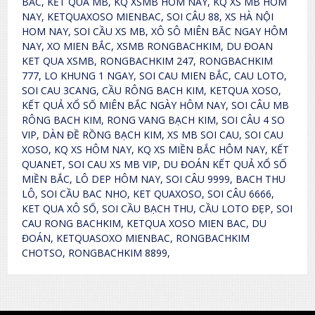
BẮC, KẾT QUA MB, KQ XSMB HOM NAY, KQ XS MB HOM
NAY, KETQUAXOSO MIENBAC, SOI CÂU 88, XS HÀ NỘI
HOM NAY, SOI CẦU XS MB, XÔ SÔ MIÊN BĂC NGAY HÔM
NAY, XO MIEN BẮC, XSMB RONGBACHKIM, DU ĐOAN
KET QUA XSMB, RONGBACHKIM 247, RONGBACHKIM
777, LO KHUNG 1 NGAY, SOI CAU MIEN BẮC, CAU LOTO,
SOI CAU 3CANG, CẦU RÔNG BACH KIM, KETQUA XOSO,
KẾT QUẢ XỔ SỐ MIÊN BẮC NGÀY HÔM NAY, SOI CÂU MB
RÔNG BACH KIM, RONG VANG BẠCH KIM, SOI CÂU 4 SO
VIP, DÀN ĐỀ RỒNG BẠCH KIM, XS MB SOI CAU, SOI CAU
XOSO, KQ XS HÔM NAY, KQ XS MIỀN BẮC HÔM NAY, KẾT
QUANET, SOI CAU XS MB VIP, DU ĐOÁN KẾT QUẢ XỔ SỐ
MIỀN BẮC, LÔ DEP HÔM NAY, SOI CÂU 9999, BACH THU
LÔ, SOI CẦU BAC NHO, KET QUAXOSO, SOI CÂU 6666,
KET QUA XÔ SỐ, SOI CẦU BẠCH THU, CẦU LOTO ĐẸP, SOI
CAU RONG BACHKIM, KETQUA XOSO MIEN BAC, DU
ĐOÁN, KETQUASOXO MIENBAC, RONGBACHKIM
CHOTSO, RONGBACHKIM 8899,