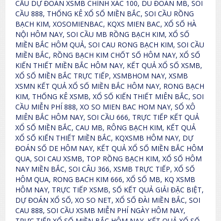
CẦU DỰ ĐOÁN XSMB CHÍNH XÁC 100, DU ĐOÁN MB, SOI
CẦU 888, THỐNG KÊ XỔ SỐ MIỀN BẮC, SOI CẦU RỒNG
BẠCH KIM, XOSOMIENBAC, KQXS MIEN BAC, XỔ SỐ HÀ
NỘI HÔM NAY, SOI CẦU MB RỒNG BẠCH KIM, XỔ SỐ
MIỀN BẮC HÔM QUẢ, SOI CAU RONG BẠCH KIM, SOI CẦU
MIỀN BẮC, RỒNG BẠCH KIM CHỐT SỐ HÔM NAY, XỔ SỐ
KIẾN THIẾT MIỀN BẮC HÔM NAY, KẾT QUẢ XỔ SỐ XSMB,
XỔ SỐ MIỀN BẮC TRỰC TIẾP, XSMBHOM NAY, XSMB
XSMN KẾT QUẢ XỔ SỐ MIỀN BẮC HÔM NAY, RONG BẠCH
KIM, THỐNG KÊ XSMB, XỔ SỐ KIẾN THIẾT MIÊN BẮC, SOI
CẦU MIỄN PHÍ 888, XO SO MIEN BAC HOM NAY, SỔ XÔ
MIÊN BẮC HÔM NAY, SOI CẦU 666, TRỰC TIẾP KẾT QUẢ
XỔ SỐ MIỀN BẮC, CAU MB, RÔNG BẠCH KIM, KẾT QUẢ
XỔ SỐ KIẾN THIẾT MIỀN BẮC, KQXSMB HÔM NAY, DỰ
ĐOÁN SỐ DE HÔM NAY, KẾT QUẢ XỔ SỐ MIỀN BẮC HÔM
QUA, SOI CAU XSMB, TOP RỒNG BẠCH KIM, XỔ SỐ HÔM
NAY MIỀN BẮC, SOI CÂU 366, XSMB TRỰC TIẾP, XỔ SỐ
HÔM QUA, RONG BACH KIM 666, XỔ SỐ MB, KQ XSMB
HÔM NAY, TRỰC TIẾP XSMB, SỐ KẾT QUẢ GIẢI ĐẶC BIỆT,
DỰ ĐOÁN XỔ SỐ, XO SO NET, XỔ SỐ ĐÀI MIỀN BẮC, SOI
CAU 888, SOI CẦU XSMB MIỄN PHÍ NGÀY HÔM NAY,
TRỰC TIẾP XỔ SỐ MIỀN BẮC HÔM NAY, KẾT QUẢ XỔ SỐ