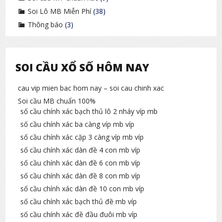
Soi Lô MB Miễn Phí
(38)
Thông báo
(3)
SOI CẦU XỔ SỐ HÔM NAY
cau vip mien bac hom nay – soi cau chinh xac
Soi cầu MB chuẩn 100%
số cầu chính xác bạch thủ lô 2 nháy víp mb
số cầu chính xác ba càng víp mb víp
số cầu chính xác cặp 3 càng víp mb víp
số cầu chính xác dàn đề 4 con mb víp
số cầu chính xác dàn đề 6 con mb víp
số cầu chính xác dàn đề 8 con mb víp
số cầu chính xác dàn đề 10 con mb víp
số cầu chính xác bạch thủ đề mb víp
số cầu chính xác đề đầu đuôi mb víp