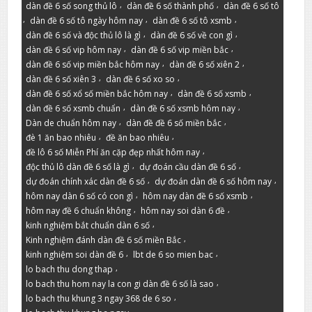
,
,
dàn đề 6 số song thủ lô
dàn đề 6 số thành phố
dàn đề 6 số tô
,
,
,
dàn đề 6 số tô ngày hôm nay
dàn đề 6 số tô xsmb
,
,
dàn đề 6 số và độc thủ lô là gì
dàn đề 6 số về con gì
,
,
dàn đề 6 số vip hôm nay
dàn đề 6 số vip miền bắc
,
,
dàn đề 6 số vip miền bắc hôm nay
dàn đề 6 số xiên 2
,
,
dàn đề 6 số xiên 3
dàn đề 6 số xo so
,
,
dàn đề 6 số xổ số miền bắc hôm nay
dàn đề 6 số xsmb
,
,
dàn đề 6 số xsmb chuẩn
dàn đề 6 số xsmb hôm nay
,
,
Dàn de chuẩn hôm nay
dàn đề đề 6 số miền bắc
,
,
đè 1 ăn bao nhiêu
đề ăn bao nhiêu
,
đề lô 6 số Miễn Phí ăn cặp đẹp nhất hôm nay
,
,
độc thủ lô dàn đề 6 số là gì
dự đoán cầu dàn đề 6 số
,
,
dự đoán chính xác dàn đề 6 số
dự đoán dàn đề 6 số hôm nay
,
,
hôm nay dàn 6 số có con gì
hôm nay dàn đề 6 số xsmb
,
,
hôm nay đề 6 chuẩn không
hôm nay soi dàn 6 đề
,
kinh nghiệm bắt chuẩn dàn 6 số
,
Kinh nghiệm đánh dàn đề 6 số miền Bắc
,
,
kinh nghiệm soi dàn đề 6
lbt de 6 so mien bac
,
lo bach thu dong thap
,
lo bach thu hom nay la con gi dàn đề 6 số là sao
,
lo bach thu khung 3 ngay 368 de 6 so
,