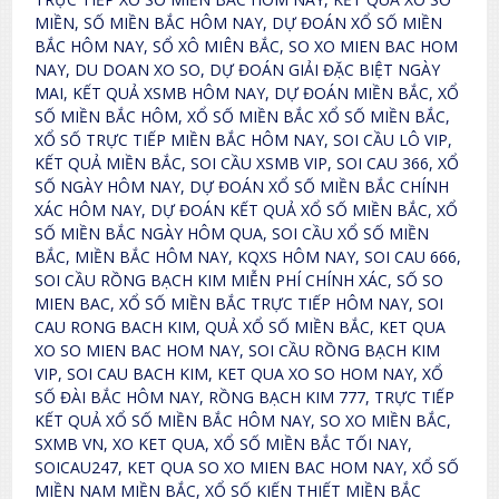
MIỀN, SỐ MIỀN BẮC HÔM NAY, DỰ ĐOÁN XỔ SỐ MIỀN
BẮC HÔM NAY, SỔ XÔ MIÊN BẮC, SO XO MIEN BAC HOM
NAY, DU DOAN XO SO, DỰ ĐOÁN GIẢI ĐẶC BIỆT NGÀY
MAI, KẾT QUẢ XSMB HÔM NAY, DỰ ĐOÁN MIỀN BẮC, XỔ
SỐ MIỀN BẮC HÔM, XỔ SỐ MIỀN BẮC XỔ SỐ MIỀN BẮC,
XỔ SỐ TRỰC TIẾP MIỀN BẮC HÔM NAY, SOI CẦU LÔ VIP,
KẾT QUẢ MIỀN BẮC, SOI CẦU XSMB VIP, SOI CAU 366, XỔ
SỐ NGÀY HÔM NAY, DỰ ĐOÁN XỔ SỐ MIỀN BẮC CHÍNH
XÁC HÔM NAY, DỰ ĐOÁN KẾT QUẢ XỔ SỐ MIỀN BẮC, XỔ
SỐ MIỀN BẮC NGÀY HÔM QUA, SOI CẦU XỔ SỐ MIỀN
BẮC, MIỀN BẮC HÔM NAY, KQXS HÔM NAY, SOI CAU 666,
SOI CẦU RỒNG BẠCH KIM MIỄN PHÍ CHÍNH XÁC, SỐ SO
MIEN BAC, XỔ SỐ MIỀN BẮC TRỰC TIẾP HÔM NAY, SOI
CAU RONG BACH KIM, QUẢ XỔ SỐ MIỀN BẮC, KET QUA
XO SO MIEN BAC HOM NAY, SOI CẦU RỒNG BẠCH KIM
VIP, SOI CAU BACH KIM, KET QUA XO SO HOM NAY, XỔ
SỐ ĐÀI BẮC HÔM NAY, RỒNG BẠCH KIM 777, TRỰC TIẾP
KẾT QUẢ XỔ SỐ MIỀN BẮC HÔM NAY, SO XO MIỀN BẮC,
SXMB VN, XO KET QUA, XỔ SỐ MIỀN BẮC TỐI NAY,
SOICAU247, KET QUA SO XO MIEN BAC HOM NAY, XỔ SỐ
MIỀN NAM MIỀN BẮC, XỔ SỐ KIẾN THIẾT MIỀN BẮC