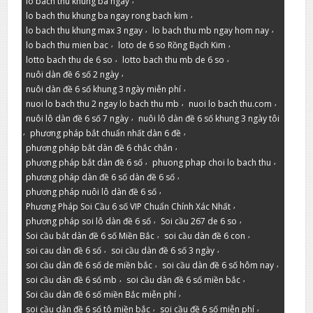
lo bach thu khung ba ngay
,
lo bach thu khung ba ngay rong bach kim
,
,
lo bach thu khung max 3 ngay
lo bach thu mb ngay hom nay
,
,
lo bach thu mien bac
loto de 6 so Rồng Bạch Kim
,
,
lotto bach thu de 6 so
lotto bach thu mb de 6 so
,
nuôi dàn đề 6 số 2 ngày
,
nuôi dàn đề 6 số khung 3 ngày miễn phí
,
,
nuoi lo bach thu 2 ngay lo bach thu mb
nuoi lo bach thu.com
,
nuôi lô dàn đề 6 số 7 ngày
nuôi lô dàn đề 6 số khung 3 ngày tôi
,
,
phương pháp bắt chuẩn nhất dàn 6 đề
,
phương pháp bắt dàn đề 6 chắc chắn
,
,
phương pháp bắt dàn đề 6 số
phuong phap choi lo bach thu
,
phương pháp dàn đề 6 số dàn đề 6 số
,
phương pháp nuôi lô dàn đề 6 số
,
Phương Pháp Soi Cầu 6 số VIP Chuẩn Chính Xác Nhất
,
,
phương pháp soi lô dàn đề 6 số
Soi cầu 267 de 6 so
,
,
Soi cầu bắt dàn đề 6 số Miền Bắc
soi cầu dàn đề 6 con
,
,
soi cau dàn đề 6 số
soi cầu dàn đề 6 số 3 ngày
,
,
soi cầu dàn đề 6 số de miền bắc
soi cầu dàn đề 6 số hôm nay
,
,
soi cầu dàn đề 6 số mb
soi cầu dàn đề 6 số miền bắc
,
Soi cầu dàn đề 6 số miền Bắc miễn phí
,
,
soi cầu dàn đề 6 số tô miền bắc
soi cầu đề 6 số miễn phí