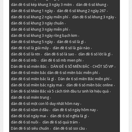
,
,
dàn đề 6 số kép khung 3 ngày 3 miền
dàn đề 6 số khung
,
,
dàn đề 6 số khung 1 ngày
dàn đề 6 số khung 2 ngày 267
,
,
dàn đề 6 số khung 2 ngày miễn phí
dàn đề 6 số khung 3 ngày
,
dàn đề 6 số khung 3 ngày chuẩn
,
dàn đề 6 số khung 3 ngày miễn phí
,
dàn đề 6 số khung 3 ngày rồng bạch kim
,
,
dàn đề 6 số khung 5 ngày
dàn đề 6 số là gì
,
,
dàn đề 6 số là giải mấy
dàn đề 6 số là giải nào
,
,
,
dàn đề 6 số là ntn
dàn đề 6 số là sao
dàn đề 6 số lót là gì
,
,
dàn đề 6 số mb
dàn đề 6 số mb mien phi
,
,
Dàn đề 6 số miền Bắc
DÀN ĐỀ 6 SỐ MIỀN BẮC - CHỐT SỐ VIP
,
dàn đề 6 số miền bắc dàn đề 6 số miền bắc miễn phí
,
,
dàn đề 6 số miền bắc là gì
Dàn de 6 số miền Bắc miễn phí
,
,
dàn đề 6 số miền bắc ngày mai
dàn đề 6 số miền bắc online
,
Dàn đề 6 số Miền Bắc và 5 cách tính đầu tư sinh lời hiệu quả
,
dàn đề 6 số miền trung
,
dàn đề 6 số một con lô duy nhất hôm nay
,
,
dàn đề 6 số nằm ở đâu
dàn đề 6 số ngày hôm nay
,
,
dàn đề 6 số ngày mai
dàn đề 6 số nghĩa là gì
,
,
dàn đề 6 số nuôi
dàn đề 6 số quả trám
,
,
Dàn đề 6 số siêu chuẩn
dàn đề 6 số soi cầu