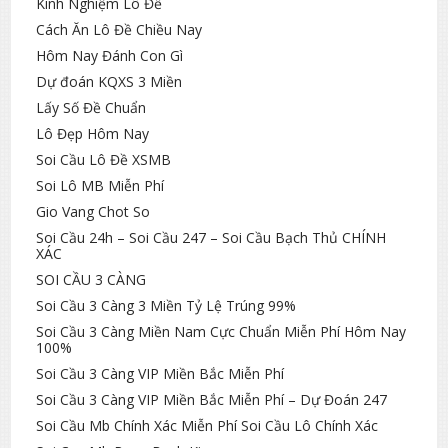
Kinh Nghiệm Lô Đề
Cách Ăn Lô Đề Chiều Nay
Hôm Nay Đánh Con Gì
Dự đoán KQXS 3 Miền
Lấy Số Đề Chuẩn
Lô Đẹp Hôm Nay
Soi Cầu Lô Đề XSMB
Soi Lô MB Miễn Phí
Gio Vang Chot So
Soi Cầu 24h – Soi Cầu 247 – Soi Cầu Bạch Thủ CHÍNH
XÁC
SOI CẦU 3 CÀNG
Soi Cầu 3 Càng 3 Miền Tỷ Lệ Trúng 99%
Soi Cầu 3 Càng Miền Nam Cực Chuẩn Miễn Phí Hôm Nay
100%
Soi Cầu 3 Càng VIP Miền Bắc Miễn Phí
Soi Cầu 3 Càng VIP Miền Bắc Miễn Phí – Dự Đoán 247
Soi Cầu Mb Chính Xác Miễn Phí Soi Cầu Lô Chính Xác