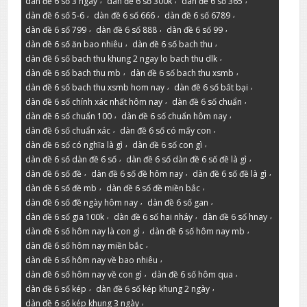
dàn đề 6 số 3 ngày
dàn đề 6 số 300k
dàn đề 6 số 365
,
,
,
dàn đề 6 số 5-6
dàn đề 6 số 666
dàn đề 6 số 6789
,
,
,
dàn đề 6 số 799
dàn đề 6 số 888
dàn đề 6 số 99
,
,
dàn đề 6 số ăn bao nhiêu
dàn đề 6 số bach thu
,
dàn đề 6 số bach thu khung 2 ngay lo bach thu dlk
,
,
dàn đề 6 số bach thu mb
dàn đề 6 số bach thu xsmb
,
,
dàn đề 6 số bach thu xsmb hom nay
dàn đề 6 số bất bại
,
,
dàn đề 6 số chính xác nhất hôm nay
dàn đề 6 số chuẩn
,
,
dàn đề 6 số chuẩn 100
dàn đề 6 số chuẩn hôm nay
,
,
dàn đề 6 số chuẩn xác
dàn đề 6 số có mấy con
,
,
dàn đề 6 số có nghĩa là gì
dàn đề 6 số con gì
,
,
dàn đề 6 số dàn đề 6 số
dàn đề 6 số dàn đề 6 số đề là gì
,
,
,
dàn đề 6 số đề
dàn đề 6 số đề hôm nay
dàn đề 6 số đề là gì
,
,
dàn đề 6 số đề mb
dàn đề 6 số đề miền bắc
,
,
dàn đề 6 số đề ngày hôm nay
dàn đề 6 số gan
,
,
,
dàn đề 6 số gia 100k
dàn đề 6 số hai nháy
dàn đề 6 số hnay
,
,
dàn đề 6 số hôm nay là con gì
dàn đề 6 số hôm nay mb
,
dàn đề 6 số hôm nay miền bắc
,
dàn đề 6 số hôm nay về bao nhiêu
,
,
dàn đề 6 số hôm nay về con gì
dàn đề 6 số hôm qua
,
,
dàn đề 6 số kép
dàn đề 6 số kép khung 2 ngày
,
dàn đề 6 số kép khung 3 ngày