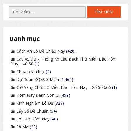
Tìm
kiếm
cho:
Danh mục
Cách Ăn Lô Đề Chiều Nay
(420)
Cau XSMB – Thống Kê Cầu Bạch Thủ Miền Bắc Hôm
Nay – Xổ Số
(1)
Chưa phân loại
(4)
Dự đoán KQXS 3 Miền
(1.464)
Giờ Vàng Chốt Số Miền Bắc Hôm Nay – Xổ Số 666
(1)
Hôm Nay Đánh Con Gì
(459)
Kinh Nghiệm Lô Đề
(829)
Lấy Số Đề Chuẩn
(64)
Lô Đẹp Hôm Nay
(48)
Sổ Mơ
(23)