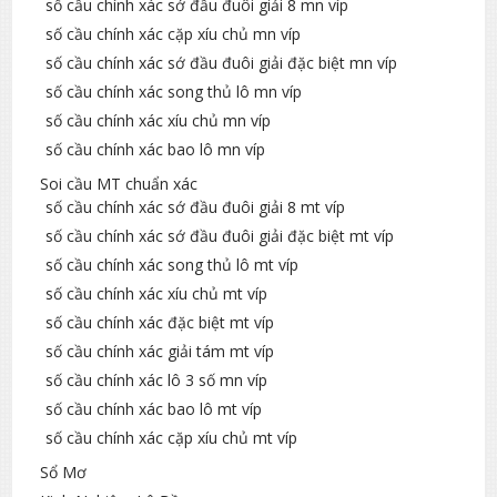
số cầu chính xác sớ đầu đuôi giải 8 mn víp
số cầu chính xác cặp xíu chủ mn víp
số cầu chính xác sớ đầu đuôi giải đặc biệt mn víp
số cầu chính xác song thủ lô mn víp
số cầu chính xác xíu chủ mn víp
số cầu chính xác bao lô mn víp
Soi cầu MT chuẩn xác
số cầu chính xác sớ đầu đuôi giải 8 mt víp
số cầu chính xác sớ đầu đuôi giải đặc biệt mt víp
số cầu chính xác song thủ lô mt víp
số cầu chính xác xíu chủ mt víp
số cầu chính xác đặc biệt mt víp
số cầu chính xác giải tám mt víp
số cầu chính xác lô 3 số mn víp
số cầu chính xác bao lô mt víp
số cầu chính xác cặp xíu chủ mt víp
Sổ Mơ