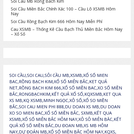
Soi Cau Mb Rong Bach Kim
Soi Cầu Miền Bắc Chính Xác 100 – Cầu Lô XSMB Hôm
Nay
Soi Cầu Rồng Bạch Kim 666 Hôm Nay Miễn Phí
Cau XSMB – Thống Kê Cầu Bạch Thủ Miền Bắc Hôm Nay
– Xổ Số
SOI CẦU,SOI CAU,SÔI CẦU MB,XSMB,XỔ SỐ MIEN
BAC,RỒNG BẠCH KIM,XỔ SỐ MIÊN BẮC,KET QUẢ
NET,RỒNG BẠCH KIM 666,XỔ SỐ MIỀN BAC,XO SỐ MIỀN
BẮC,RONGBẠCHKIM,KẾT QUẢ XỔ SỐ,KQXSMB,KET QUA
XS MB,KQ XSMB,MINH NGỌC,XÔ SỐ,XỔ SO MIỀN
BẮC,SOI CAU MIEN PHI 888,DU DOAN XS MB,DU DOAN
XO SO MIEN BAC,XỔ SỐ MIỀN BẮC, SXMB,KẾT QUA
XSMB,XỔ SỐ MIÊN BẮC HÔM NAY,XÔ SÔ MIÊN BĂC,KẾT
QUẢ XỔ SỐ MIỀN BẮC,DU ĐOAN MB,XS MB HÔM
NAY,DỰ ĐOÁN MB,XỔ SỐ MIỀN BẮC HÔM NAY,KQXS,