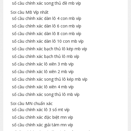
số cầu chính xác song thủ đề mb víp
Soi cầu MB Víp nhất
số cầu chính xác dàn lô 4 con mb víp
số cầu chính xác dàn lô 6 con mb víp
số cầu chính xác dàn lô 8 con mb víp
số cầu chính xác dàn lô 10 con mb víp
số cầu chính xác bạch thủ lô kép mb víp
số cầu chính xác bạch thủ lô mb víp
số cầu chính xác lô xiên 3 mb víp
số cầu chính xác lô xiên 2 mb víp
số cầu chính xác song thủ lô kép mb víp
số cầu chính xác lô xiên 4 mb víp
số cầu chính xác song thủ lô mb víp
Soi cầu MN chuẩn xác
số cầu chính xác lô 3 số mt víp
số cầu chính xác đặc biệt mn víp
số cầu chính xác giải tám mn víp